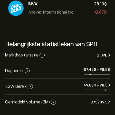
INVX
28.10‎$‎
Innovex International Inc
-8.47%
Belangrijkste statistieken van SPB
Marktkapitalisatie
2.09B‎$‎
i
87.45‎$‎
-
98.5‎$‎
Dagbereik
i
49.83‎$‎
-
98.5‎$‎
52W Bereik
i
Gemiddeld volume (3M)
375739.59
i