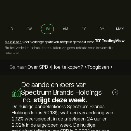
1D
1W
1M
6M
1Y
3Y
MAX
Meld je aan
voor volledige grafieken mogelijk gemaakt door
*In het verleden behaalde resultaten zijn geen indicatie voor toekomstige
resultaten.
Ga naar:
Over SPB >
Hoe te kopen? >
Topgidsen >
De aandelenkoers van
Spectrum Brands Holdings
i
Inc.
stijgt deze week.
De huidige aandelenkoers Spectrum Brands
Holdings Inc. is 90.13‎$‎, wat een verandering van
‎2.12‎% weerspiegelt in de afgelopen 24 uur en
‎2.02‎% in de afgelopen week. De huidige