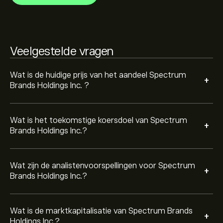
De marktkapitalisatie van Spectrum Brands Holdings
Inc. is 2.09B‎$‎
Veelgestelde vragen
Gebaseerd op aanbevelingen van 3 analisten voor SPB
in de afgelopen 3 maanden, is de algemene consensus
Matige buy.
Wat is de huidige prijs van het aandeel Spectrum
+
Brands Holdings Inc. ?
Wat is het toekomstige koersdoel van Spectrum
+
Brands Holdings Inc.?
Wat zijn de analistenvoorspellingen voor Spectrum
+
Brands Holdings Inc.?
Wat is de marktkapitalisatie van Spectrum Brands
+
Holdings Inc.?