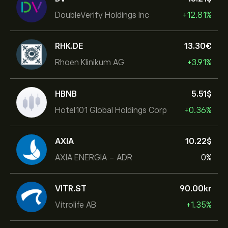
DoubleVerify Holdings Inc
+12.81%
RHK.DE
13.30‎€‎
Rhoen Klinikum AG
+3.91%
HBNB
5.51‎$‎
Hotel101 Global Holdings Corp
+0.36%
AXIA
10.22‎$‎
AXIA ENERGIA - ADR
0%
VITR.ST
90.00‎kr‎
Vitrolife AB
+1.35%