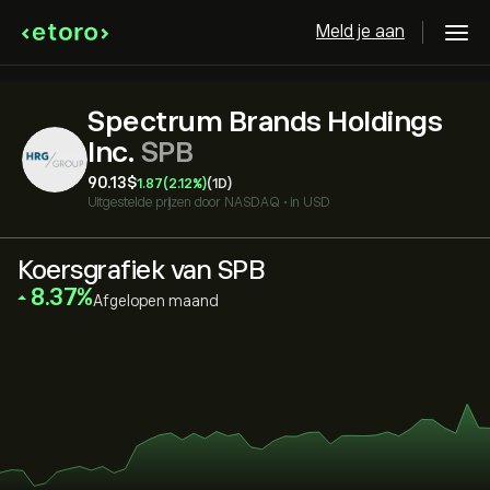
Meld je aan
Spectrum Brands Holdings
Inc.
SPB
90.13‎$‎
1.87
(2.12%)
(1D)
Uitgestelde prijzen door
NASDAQ
•
in USD
Koersgrafiek van SPB
‎8.37‎
Afgelopen maand