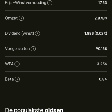
Prijs-Winstverhouding
17.33
i
Omzet
2.87B‎$‎
i
Dividend (winst)
1.88‎$‎ (0.02%)
i
Vorige sluiten
90.13‎$‎
i
WPA
3.25‎$‎
i
Beta
0.84
i
De populairste
gidsen