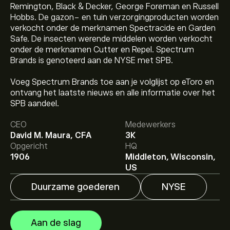
Remington, Black & Decker, George Foreman en Russell
Hobbs. De gazon- en tuin verzorgingproducten worden
verkocht onder de merknamen Spectracide en Garden
Safe. De insecten werende middelen worden verkocht
onder de merknamen Cutter en Repel. Spectrum
Brands is genoteerd aan de NYSE met SPB.
Voeg Spectrum Brands toe aan je volglijst op eToro en
ontvang het laatste nieuws en alle informatie over het
De huidige koers van SPB is 90.13‎$‎.
SPB aandeel.
CEO
Medewerkers
David M. Maura, CFA
3K
Het gemiddelde koersdoel voor Spectrum Brands
Opgericht
HQ
Holdings Inc. is 90.13‎$‎.
Meld je aan
bij eToro voor
1906
Middleton, Wisconsin,
gedetailleerde analistenvoorspellingen en koersdoelen.
US
Duurzame goederen
NYSE
Analisten bieden voorspellingen voor Spectrum Brands
Holdings Inc. gebaseerd op markttrends, financiële
rapporten en verwachte groei. Bekijk de meest recente
Aan de slag
voorspelling voor toekomstige koersbewegingen.