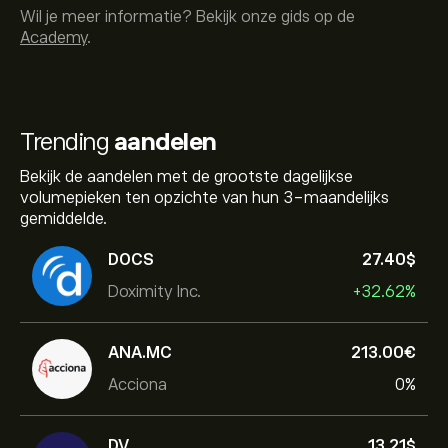
Wil je meer informatie? Bekijk onze gids op de
Academy
.
Trending
aandelen
Bekijk de aandelen met de grootste dagelijkse
volumepieken ten opzichte van hun 3-maandelijks
gemiddelde.
DOCS
27.40‎$‎
Doximity Inc.
+32.62%
ANA.MC
213.00‎€‎
Acciona
0%
DV
13.21‎$‎