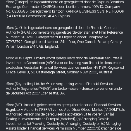
eToro (Europe) Ltd is geautoriseerd en gereguleerd door de Cyprus Securities
Exchange Commission (CySEC) onder licentienummer# 109/10. Company
No. C200585. Geregistreerd kantoor: KANIKA BUSINESS CENTRE, FLOOR
7, 4 Profiti Ilia Germasogeia, 4046 Cyprus
eToro (UK) Ltd is geautoriseerd en gereguleerd door de Financial Conduct
Authority (FCA) voor investeringsgerelateerde diensten, met Firm Reference
Number: 583263. Geregistreerd in Engeland onder Company No.
07973792. Geregistreerd kantoor: 24th floor, One Canada Square, Canary
Wharf, London E14 5AB, England.
eToro AUS Capital Limited wordt gereguleerd door de Australian Securities &
Investments Commission (ASIC) voor de levering van financiële diensten en
producten. Australian Financial Services Licence number: 491139. Registered
Office: Level 3, 60 Castlereagh Street, Sydney NSW 2000, Australia
eToro (Seychelles) Ltd. heeft een vergunning van de Financial Services
Authority Seychelles ("FSAS") om broker-dealer-diensten te verlenen onder
de Securities Act 2007 License #SD076
eToro (ME) Limited is gelicentieerd en gereguleerd door de Financial Services
Regulatory Authority ("FSRA") van de Abu Dhabi Global Market (“ADGM”) als
Authorised Person om de gereguleerde activiteiten uit te voeren van (a)
Dealing in Investments as Principal (Matched), (b) Arranging Deals in
Investments, (c) Providing Custody, (d) Arranging Custody en (e) Managing
Assets (onder Financial Services Permission Number 220073) krachtens de