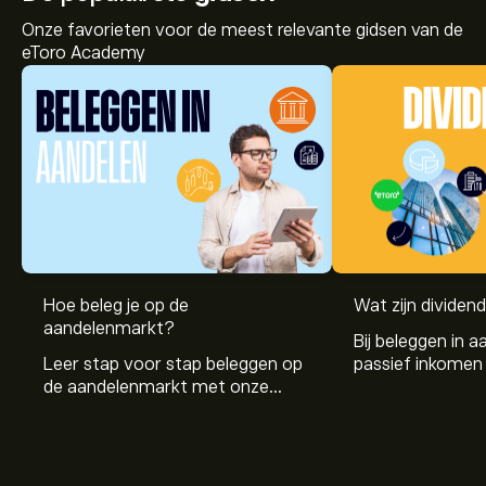
Onze favorieten voor de meest relevante gidsen van de
eToro Academy
Hoe beleg je op de
Wat zijn dividen
aandelenmarkt?
Bij beleggen in a
Leer stap voor stap beleggen op
passief inkomen 
de aandelenmarkt met onze
genereren. Maar 
beginnersgids: begrijp hoe de
dividenden en h
markt werkt en doe vandaag je
stockdividenden
eerste investering.