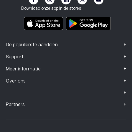
Impressum
Algemene voorwaarden
Beleggingsverzekering
Download onze app in de stores
Documenten met belangrijke informatie
Smart Portfolios
Klachtengegevens (FCA-klanten)
+
De populairste aandelen
+
Support
+
Meer informatie
+
Over ons
+
+
Partners