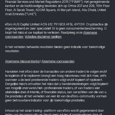
Financial Services and Market Regulations 2015 (“FSMR”). Het geregistreerde
kantoor en de hoofdvestiging bevinden zich op Office 207 and 208, 15th Floor
Floor, Al Sarab Tower, ADGM Square, Al Maryah Island, Abu Dhabi, United
Arab Emirates (“UAE”).
eToro AUS Capital Limited ACN 612 791 803 AFSL 491139. Cryptoactiva zijn
ongereguleerd en zeer speculatief. Er is geen consumentenbescherming. U
loopt het risico al uw kapitaal te verliezen. Raadpleeg onze
Algemene
voorwaarden
.
Volledige disclaimer bekijken
In het verleden behaalde resultaten bieden geen indicatie voor toekomstige
resultaten.
Algemene risicoverklaring
|
Algemene voorwaarden
Handelen met eToro door de transacties van andere traders te volgen en/of
te kopiëren of te repliceren brengt een hoog risiconiveau met zich mee, zelfs
wanneer u de best presterende traders volgt en/of kopieert of repliceert.
Dergelijke risico’s omvatten het risico dat u handelsbeslissingen volgt/kopieert
van mogelijk onervaren/niet-professionele traders, of van traders wier
uiteindelijke doel of intentie, of financiële status, kan verschillen van die van u.
De prestaties uit het verleden van een lid van de eToro-community vormen
geen betrouwbare indicator voor zijn toekomstige prestaties.
Inhoud op het social trading-platform van eToro wordt gegenereerd door
leden van de community en bevat geen advies of aanbevelingen door of