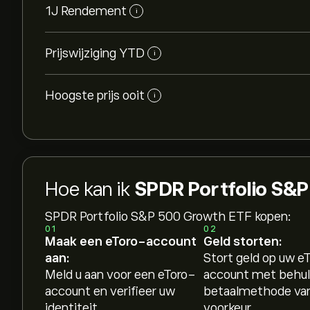
1J Rendement
i
Prijswijziging YTD
i
Hoogste prijs ooit
i
Hoe kan ik
SPDR Portfolio S&
SPDR Portfolio S&P 500 Growth ETF kopen:
01
02
Maak een eToro-account
Geld storten:
aan:
Stort geld op uw e
Meld u aan voor een eToro-
account met behul
account en verifieer uw
betaalmethode va
identiteit.
voorkeur.