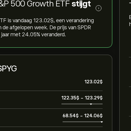
 S&P 500 Growth ETF
stijgt
i
F is vandaag 123.02‎$‎, een verandering
 in de afgelopen week. De prijs van SPDR
jaar met ‎24.05‎% veranderd.
 SPYG
123.02‎$‎
122.35‎$‎
-
123.29‎$‎
68.54‎$‎
-
124.06‎$‎