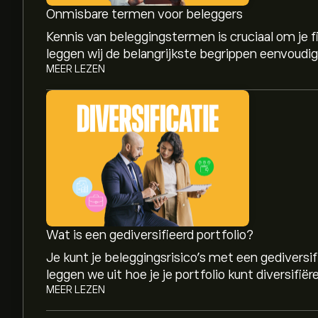
Onmisbare termen voor beleggers
Kennis van beleggingstermen is cruciaal om je fin
leggen wij de belangrijkste begrippen eenvoudig e
MEER LEZEN
De huidige prijs van SPYG is 123.02‎$‎
De recordhoogte van SPDR Portfolio S&P 500 Gr
Wat is een gediversifieerd portfolio?
Je kunt je beleggingsrisico’s met een gediversif
leggen we uit hoe je je portfolio kunt diversifiër
Selecteer het "1D" of "1W" tijdsbestek op de eT
MEER LEZEN
prijsbewegingen te zien van SPDR Portfolio S&
Portfolio S&P 500 Growth ETF lag het afgelopen