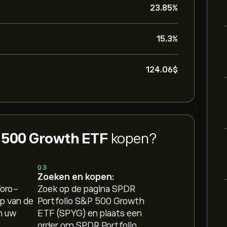
23.85%
15.3%
124.06‎$‎
P 500 Growth ETF
kopen?
03
Zoeken en kopen:
Toro-
Zoek op de pagina SPDR
p van de
Portfolio S&P 500 Growth
n uw
ETF (SPYG) en plaats een
order om SPDR Portfolio