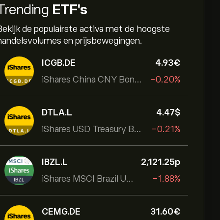
Trending
ETF's
Bekijk de populairste activa met de hoogste
handelsvolumes en prijsbewegingen.
ICGB.DE
4.93‎€‎
iShares China CNY Bond UCITS ETF
-0.20%
DTLA.L
4.47‎$‎
iShares USD Treasury Bond 20+yr UCITS ETF
-0.21%
IBZL.L
2,121.25‎p‎
iShares MSCI Brazil UCITS ETF (Dist)
-1.88%
CEMG.DE
31.60‎€‎