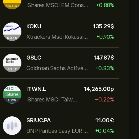
iShares MSCI EM Consumer Growth UCITS ETF
+0.88%
KOKU
135.29‎$‎
Xtrackers Msci Kokusai Eqty
+0.90%
GSLC
147.87‎$‎
Goldman Sachs ActiveBeta U.S. Large Cap Equity ETF
+0.83%
ITWN.L
14,265.00‎p‎
iShares MSCI Taiwan UCITS ETF
-0.22%
SRIUC.PA
11.00‎€‎
BNP Paribas Easy EUR Corp Bond SRI Fossil Free Ult
+0.04%