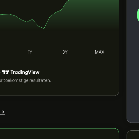
1Y
3Y
MAX
r
or toekomstige resultaten.
 >