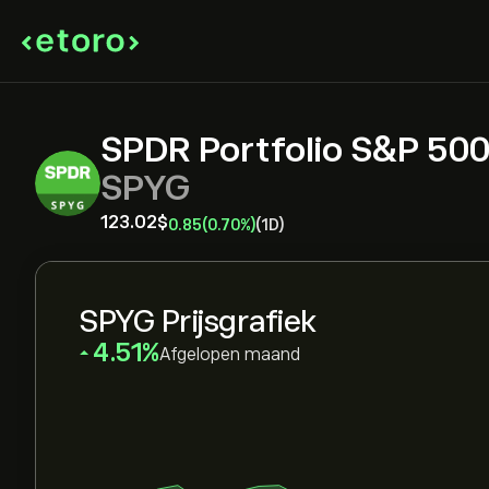
SPDR Portfolio S&P 50
SPYG
123.02‎$‎
0.85
(0.70%)
(1D)
SPYG Prijsgrafiek
‎4.51‎
Afgelopen maand