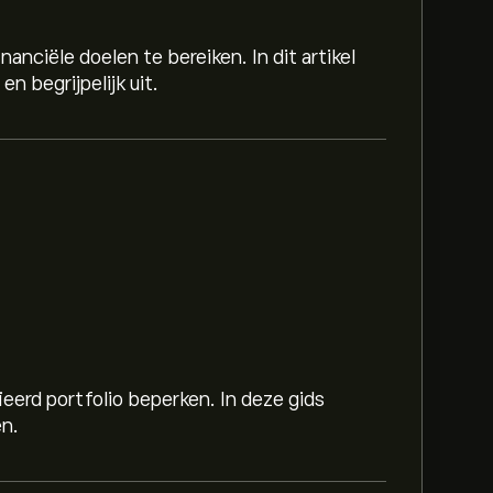
anciële doelen te bereiken. In dit artikel
n begrijpelijk uit.
owth ETF is 124.06‎$‎
ieerd portfolio beperken. In deze gids
en.
oro grafiek en zoom uit om de historische
P 500 Growth ETF. De prijs van SPDR
 jaar tussen 23.85‎$‎