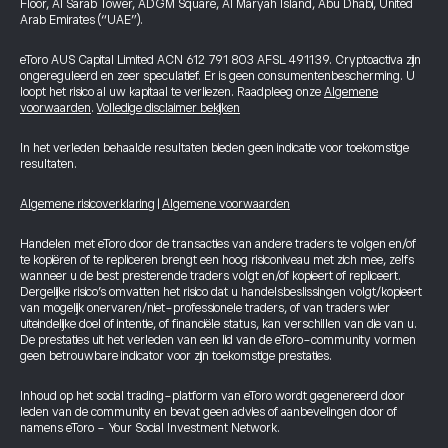
Floor, Al Sarab Tower, ADGM Square, Al Maryah Island, Abu Dhabi, United
Arab Emirates (“UAE”).
eToro AUS Capital Limited ACN 612 791 803 AFSL 491139. Cryptoactiva zijn
ongereguleerd en zeer speculatief. Er is geen consumentenbescherming. U
loopt het risico al uw kapitaal te verliezen. Raadpleeg onze
Algemene
voorwaarden
.
Volledige disclaimer bekijken
In het verleden behaalde resultaten bieden geen indicatie voor toekomstige
resultaten.
Algemene risicoverklaring
|
Algemene voorwaarden
Handelen met eToro door de transacties van andere traders te volgen en/of
te kopiëren of te repliceren brengt een hoog risiconiveau met zich mee, zelfs
wanneer u de best presterende traders volgt en/of kopieert of repliceert.
Dergelijke risico’s omvatten het risico dat u handelsbeslissingen volgt/kopieert
van mogelijk onervaren/niet-professionele traders, of van traders wier
uiteindelijke doel of intentie, of financiële status, kan verschillen van die van u.
De prestaties uit het verleden van een lid van de eToro-community vormen
geen betrouwbare indicator voor zijn toekomstige prestaties.
Inhoud op het social trading-platform van eToro wordt gegenereerd door
leden van de community en bevat geen advies of aanbevelingen door of
namens eToro - Your Social Investment Network.