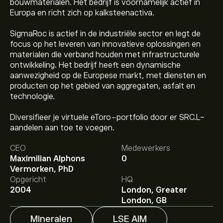
bouwmaterialen. Het bedrijf is voornamelijk actief in
Europa en richt zich op kalksteenactiva.
SigmaRoc is actief in de industriële sector en legt de
focus op het leveren van innovatieve oplossingen en
materialen die verband houden met infrastructurele
ontwikkeling. Het bedrijf heeft een dynamische
aanwezigheid op de Europese markt, met diensten en
producten op het gebied van aggregaten, asfalt en
technologie.
Diversifieer je virtuele eToro-portfolio door er SRC.L-
aandelen aan toe te voegen.
De huidige koers van SRC.L is 129.10‎p‎.
CEO
Medewerkers
Maximilian Alphons
0
Vermorken, PhD
Het gemiddelde koersdoel voor Sigmaroc Plc is 129.10‎p‎.
Opgericht
HQ
Meld je aan
bij eToro voor gedetailleerde
2004
London, Greater
analistenvoorspellingen en koersdoelen.
London, GB
Mineralen
LSE AIM