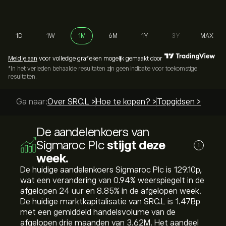
1D
1W
1M
6M
1Y
3Y
MAX
Meld je aan
voor volledige grafieken mogelijk gemaakt door
*In het verleden behaalde resultaten zijn geen indicatie voor toekomstige
resultaten.
Ga naar:
Over SRC.L >
Hoe te kopen? >
Topgidsen >
De aandelenkoers van
Sigmaroc Plc
stijgt deze
i
week.
De huidige aandelenkoers Sigmaroc Plc is 129.10‎p‎,
wat een verandering van ‎0.94‎% weerspiegelt in de
afgelopen 24 uur en ‎8.85‎% in de afgelopen week.
De huidige marktkapitalisatie van SRC.L is 1.47B‎p‎
met een gemiddeld handelsvolume van de
afgelopen drie maanden van 3.62M. Het aandeel