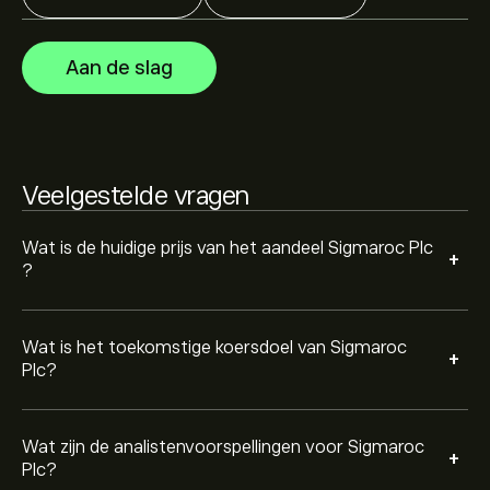
Analisten bieden voorspellingen voor Sigmaroc Plc
gebaseerd op markttrends, financiële rapporten en
verwachte groei. Bekijk de meest recente voorspelling
Aan de slag
voor toekomstige koersbewegingen.
De marktkapitalisatie van Sigmaroc Plc is 1.47B‎p‎
Veelgestelde vragen
Wat is de huidige prijs van het aandeel Sigmaroc Plc
+
?
Wat is het toekomstige koersdoel van Sigmaroc
+
Plc?
Wat zijn de analistenvoorspellingen voor Sigmaroc
+
Plc?