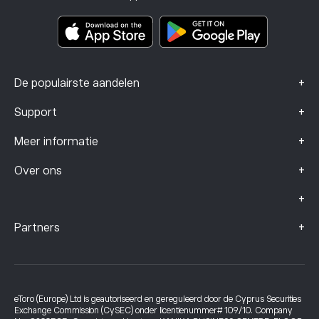
Documenten met belangrijke informatie
Smart Portfolios
Klachtengegevens (FCA-klanten)
+
De populairste aandelen
+
Support
+
Meer informatie
+
Over ons
+
+
Partners
eToro (Europe) Ltd is geautoriseerd en gereguleerd door de Cyprus Securities
Exchange Commission (CySEC) onder licentienummer# 109/10. Company