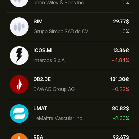
John Wiley & Sons Inc
0%
SIM
29.77‎$‎
Grupo Simec SAB de CV
0%
ICOS.MI
13.36‎€‎
Intercos S.p.A
-4.84%
0B2.DE
181.30‎€‎
BAWAG Group AG
-0.22%
LMAT
80.82‎$‎
LeMaitre Vascular Inc
+2.30%
RBA
92.67‎$‎