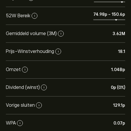
74.98‎p‎
-
150.6‎p‎
52W Bereik
i
Gemiddeld volume (3M)
3.62M
i
Prijs-Winstverhouding
18.1
i
Omzet
1.04B‎p‎
i
Dividend (winst)
0‎p‎ (0%)
i
Vorige sluiten
129.1‎p‎
i
WPA
0.07‎p‎
i