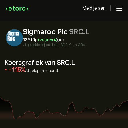
Meld je aan
Sigmaroc Plc
SRC.L
129.10‎p‎
1.20
(0.94%)
(1D)
Uitgestelde prijzen door
LSE PLC
•
in GBX
Koersgrafiek van SRC.L
‎-1.15‎
Afgelopen maand