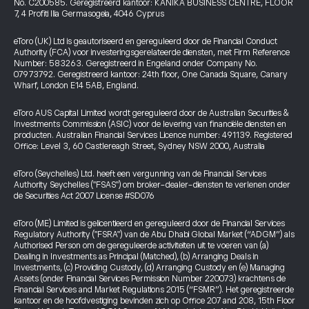
No. C200585. Geregistreerd kantoor: KANIKA BUSINESS CENTRE, FLOOR
7, 4 Profiti Ilia Germasogeia, 4046 Cyprus
eToro (UK) Ltd is geautoriseerd en gereguleerd door de Financial Conduct
Authority (FCA) voor investeringsgerelateerde diensten, met Firm Reference
Number: 583263. Geregistreerd in Engeland onder Company No.
07973792. Geregistreerd kantoor: 24th floor, One Canada Square, Canary
Wharf, London E14 5AB, England.
eToro AUS Capital Limited wordt gereguleerd door de Australian Securities &
Investments Commission (ASIC) voor de levering van financiële diensten en
producten. Australian Financial Services Licence number: 491139. Registered
Office: Level 3, 60 Castlereagh Street, Sydney NSW 2000, Australia
eToro (Seychelles) Ltd. heeft een vergunning van de Financial Services
Authority Seychelles ("FSAS") om broker-dealer-diensten te verlenen onder
de Securities Act 2007 License #SD076
eToro (ME) Limited is gelicentieerd en gereguleerd door de Financial Services
Regulatory Authority ("FSRA") van de Abu Dhabi Global Market (“ADGM”) als
Authorised Person om de gereguleerde activiteiten uit te voeren van (a)
Dealing in Investments as Principal (Matched), (b) Arranging Deals in
Investments, (c) Providing Custody, (d) Arranging Custody en (e) Managing
Assets (onder Financial Services Permission Number 220073) krachtens de
Financial Services and Market Regulations 2015 (“FSMR”). Het geregistreerde
kantoor en de hoofdvestiging bevinden zich op Office 207 and 208, 15th Floor