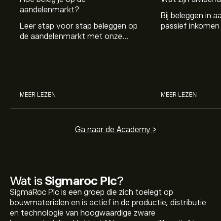
aandelenmarkt?
Bij beleggen in a
Leer stap voor stap beleggen op
passief inkomen 
de aandelenmarkt met onze
genereren. Maar 
beginnersgids: begrijp hoe de
dividenden en h
markt werkt en doe vandaag je
stockdividenden
eerste investering.
MEER LEZEN
MEER LEZEN
Ga naar de Academy >
Wat is
Sigmaroc Plc
?
SigmaRoc Plc is een groep die zich toelegt op
bouwmaterialen en is actief in de productie, distributie
en technologie van hoogwaardige zware