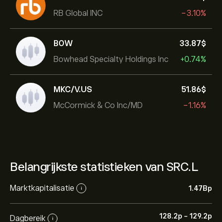
RB Global INC
-3.10%
BOW
33.87‎$‎
Bowhead Specialty Holdings Inc
+0.74%
MKC/V.US
51.86‎$‎
McCormick & Co Inc/MD
-1.16%
Belangrijkste statistieken van SRC.L
Marktkapitalisatie
1.47B‎p‎
i
128.2‎p‎
-
129.2‎p‎
Dagbereik
i