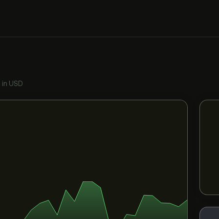
•
in USD