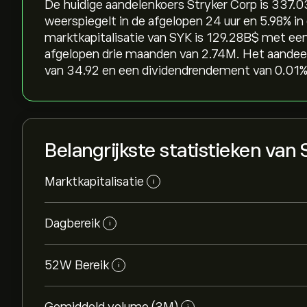
De huidige aandelenkoers Stryker Corp is 337.03‎
weerspiegelt in de afgelopen 24 uur en ‎5.98‎% i
marktkapitalisatie van SYK is 129.28B‎$‎ met 
afgelopen drie maanden van 2.74M. Het aandeel
van 34.92 en een dividendrendement van 0.01%.
Belangrijkste statistieken van
Marktkapitalisatie
i
Dagbereik
i
52W Bereik
i
i