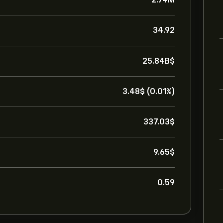
34.92
25.84B‎$‎
3.48‎$‎ (0.01%)
337.03‎$‎
9.65‎$‎
0.59