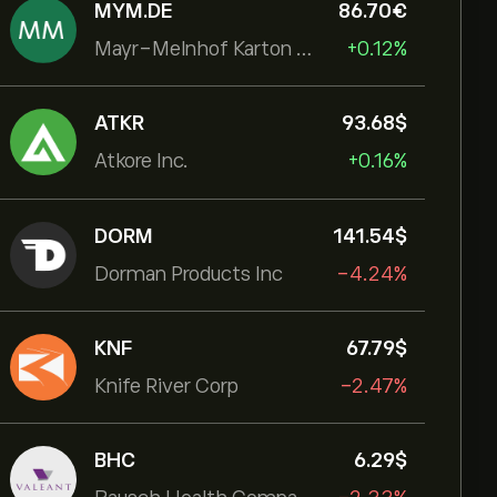
MYM.DE
86.70‎€‎
Mayr-Melnhof Karton AG
+0.12%
ATKR
93.68‎$‎
Atkore Inc.
+0.16%
DORM
141.54‎$‎
Dorman Products Inc
-4.24%
KNF
67.79‎$‎
Knife River Corp
-2.47%
BHC
6.29‎$‎