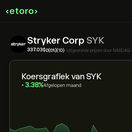
Stryker Corp
SYK
337.03‎$‎
0
(0%)
(1D)
•
Uitgestelde prijzen door
NASDAQ
Koersgrafiek van SYK
‎3.38‎
Afgelopen maand