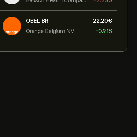
Bausch Health Companies Inc
-2.33%
OBEL.BR
22.20‎€‎
Orange Belgium NV
+0.91%