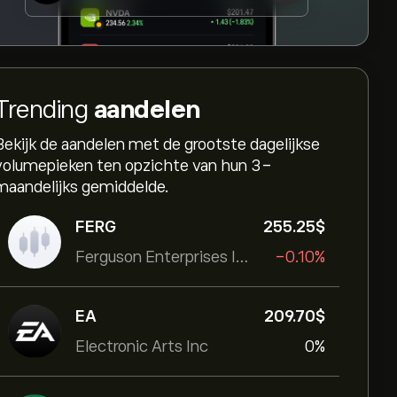
Trending
aandelen
Bekijk de aandelen met de grootste dagelijkse
volumepieken ten opzichte van hun 3-
maandelijks gemiddelde.
FERG
255.25‎$‎
Ferguson Enterprises Inc
-0.10%
EA
209.70‎$‎
Electronic Arts Inc
0%