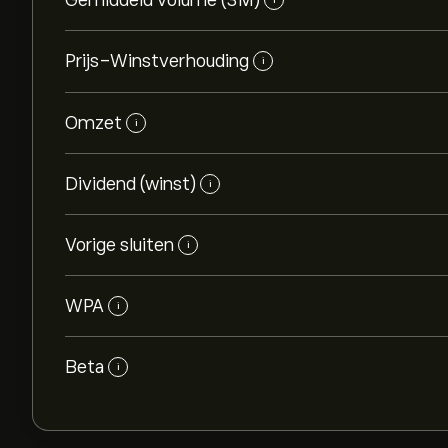
Gemiddeld volume (3M)
Prijs-Winstverhouding
i
Omzet
i
Dividend (winst)
i
Vorige sluiten
i
WPA
i
Beta
i