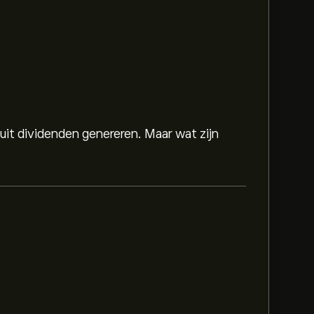
 uit dividenden genereren. Maar wat zijn
337.03‎$‎.
Meld je aan
bij eToro voor
doelen.