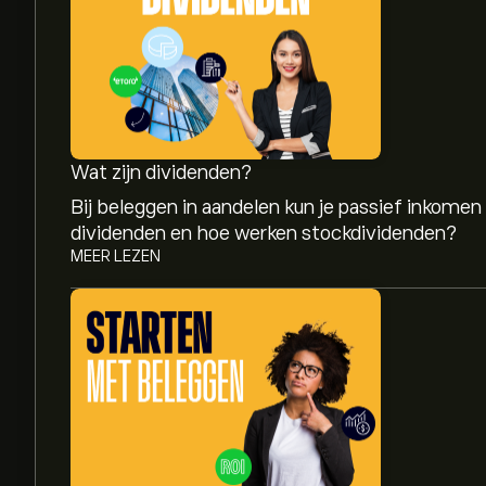
Wat zijn dividenden?
Bij beleggen in aandelen kun je passief inkomen
dividenden en hoe werken stockdividenden?
MEER LEZEN
De huidige koers van SYK is 337.03‎$‎.
Het gemiddelde koersdoel voor Stryker Corp is 
gedetailleerde analistenvoorspellingen en koers