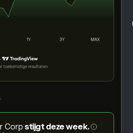
1Y
3Y
MAX
r
or toekomstige resultaten.
>
er Corp
stijgt deze week.
i