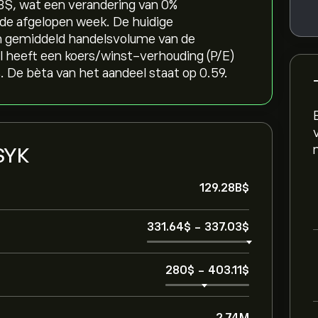
$‎, wat een verandering van ‎0‎%
n de afgelopen week. De huidige
een gemiddeld handelsvolume van de
 heeft een koers/winst-verhouding (P/E)
 De bèta van het aandeel staat op 0.59.
 SYK
129.28B‎$‎
331.64‎$‎
-
337.03‎$‎
280‎$‎
-
403.11‎$‎
2.74M