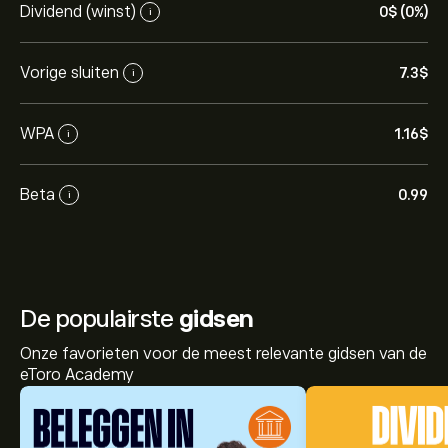
Dividend (winst)
0‎$‎ (0%)
i
Vorige sluiten
7.3‎$‎
i
WPA
1.16‎$‎
i
Beta
0.99
i
De populairste
gidsen
Onze favorieten voor de meest relevante gidsen van de
eToro Academy