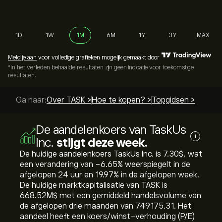
1D
1W
1M
6M
1Y
3Y
MAX
Meld je aan
voor volledige grafieken mogelijk gemaakt door
*In het verleden behaalde resultaten zijn geen indicatie voor toekomstige
resultaten.
Ga naar:
Over TASK >
Hoe te kopen? >
Topgidsen >
De aandelenkoers van TaskUs
i
Inc.
stijgt deze week.
De huidige aandelenkoers TaskUs Inc. is 7.30‎$‎, wat
een verandering van ‎-6.65‎% weerspiegelt in de
afgelopen 24 uur en ‎19.97‎% in de afgelopen week.
De huidige marktkapitalisatie van TASK is
668.52M‎$‎ met een gemiddeld handelsvolume van
de afgelopen drie maanden van 749175.31. Het
aandeel heeft een koers/winst-verhouding (P/E)