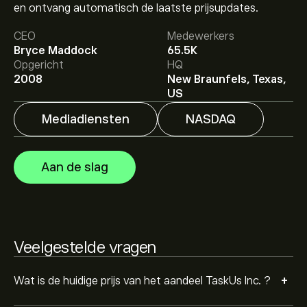
en ontvang automatisch de laatste prijsupdates.
CEO
Medewerkers
Het gemiddelde koersdoel voor TaskUs Inc. is 7.30‎$‎.
Bryce Maddock
65.5K
Meld je aan
bij eToro voor gedetailleerde
Opgericht
HQ
analistenvoorspellingen en koersdoelen.
2008
New Braunfels, Texas,
US
Analisten bieden voorspellingen voor TaskUs Inc.
gebaseerd op markttrends, financiële rapporten en
Mediadiensten
NASDAQ
verwachte groei. Bekijk de meest recente voorspelling
voor toekomstige koersbewegingen.
De marktkapitalisatie van TaskUs Inc. is 668.52M‎$‎
Aan de slag
Gebaseerd op aanbevelingen van 3 analisten voor TASK
in de afgelopen 3 maanden, is de algemene consensus
Hold.
Veelgestelde vragen
+
Wat is de huidige prijs van het aandeel TaskUs Inc. ?