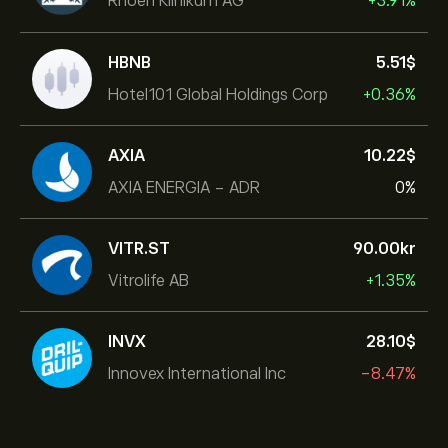
Rhoen Klinikum AG
+3.91%
HBNB
5.51‎$‎
Hotel101 Global Holdings Corp
+0.36%
AXIA
10.22‎$‎
AXIA ENERGIA - ADR
0%
VITR.ST
90.00‎kr‎
Vitrolife AB
+1.35%
INVX
28.10‎$‎
Innovex International Inc
-8.47%