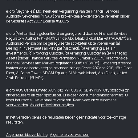
eToro (Seychelles) Ltd. heeft een vergunning van de Financial Services
Authority Seychelles ("FSAS") om broker-dealer-diensten te verlenen onder
de Securities Act 2007 License #SD076
eToro (ME) Limited is gelicentieerd en gereguleerd door de Financial Services
Regulatory Authority ("FSRA") van de Abu Dhabi Global Market (“ADGM”) als
Authorised Person om de gereguleerde activiteiten uit te voeren van (a)
Dealing in Investments as Principal (Matched), (b) Arranging Deals in
Investments, (c) Providing Custody, (d) Arranging Custody en (e) Managing
Assets (onder Financial Services Permission Number 220073) krachtens de
Financial Services and Market Regulations 2015 (“FSMR”). Het geregistreerde
kantoor en de hoofdvestiging bevinden zich op Office 207 and 208, 15th Floor
Floor, Al Sarab Tower, ADGM Square, Al Maryah Island, Abu Dhabi, United
Arab Emirates (“UAE”).
eToro AUS Capital Limited ACN 612 791 803 AFSL 491139. Cryptoactiva zijn
ongereguleerd en zeer speculatief. Er is geen consumentenbescherming. U
loopt het risico al uw kapitaal te verliezen. Raadpleeg onze
Algemene
voorwaarden
.
Volledige disclaimer bekijken
In het verleden behaalde resultaten bieden geen indicatie voor toekomstige
resultaten.
Algemene risicoverklaring
|
Algemene voorwaarden