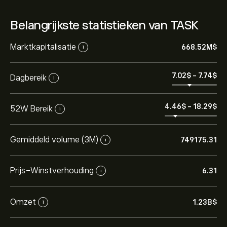
Belangrijkste statistieken van TASK
Marktkapitalisatie
668.52M‎$‎
i
7.02‎$‎
-
7.74‎$‎
Dagbereik
i
4.46‎$‎
-
18.29‎$‎
52W Bereik
i
Gemiddeld volume (3M)
749175.31
i
Prijs-Winstverhouding
6.31
i
Omzet
1.23B‎$‎
i