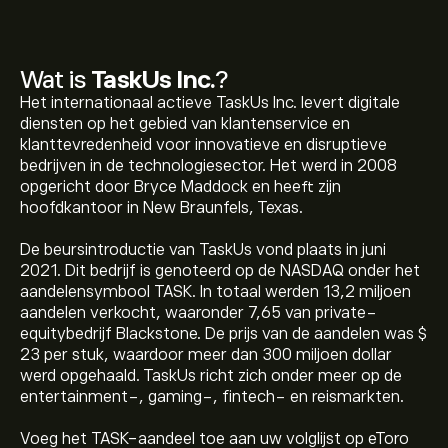
Wat is
TaskUs Inc.
?
Het internationaal actieve TaskUs Inc. levert digitale
diensten op het gebied van klantenservice en
klanttevredenheid voor innovatieve en disruptieve
bedrijven in de technologiesector. Het werd in 2008
opgericht door Bryce Maddock en heeft zijn
hoofdkantoor in New Braunfels, Texas.
De beursintroductie van TaskUs vond plaats in juni
2021. Dit bedrijf is genoteerd op de NASDAQ onder het
aandelensymbool TASK. In totaal werden 13,2 miljoen
aandelen verkocht, waaronder 7,65 van private-
equitybedrijf Blackstone. De prijs van de aandelen was $
23 per stuk, waardoor meer dan 300 miljoen dollar
werd opgehaald. TaskUs richt zich onder meer op de
entertainment-, gaming-, fintech- en reismarkten.
De huidige koers van TASK is 7.30‎$‎.
Voeg het TASK-aandeel toe aan uw volglijst op eToro