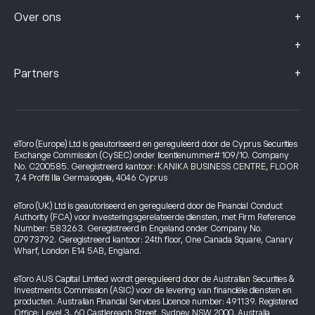
+
Over ons
+
+
Partners
eToro (Europe) Ltd is geautoriseerd en gereguleerd door de Cyprus Securities
Exchange Commission (CySEC) onder licentienummer# 109/10. Company
No. C200585. Geregistreerd kantoor: KANIKA BUSINESS CENTRE, FLOOR
7, 4 Profiti Ilia Germasogeia, 4046 Cyprus
eToro (UK) Ltd is geautoriseerd en gereguleerd door de Financial Conduct
Authority (FCA) voor investeringsgerelateerde diensten, met Firm Reference
Number: 583263. Geregistreerd in Engeland onder Company No.
07973792. Geregistreerd kantoor: 24th floor, One Canada Square, Canary
Wharf, London E14 5AB, England.
eToro AUS Capital Limited wordt gereguleerd door de Australian Securities &
Investments Commission (ASIC) voor de levering van financiële diensten en
producten. Australian Financial Services Licence number: 491139. Registered
Office: Level 3, 60 Castlereagh Street, Sydney NSW 2000, Australia