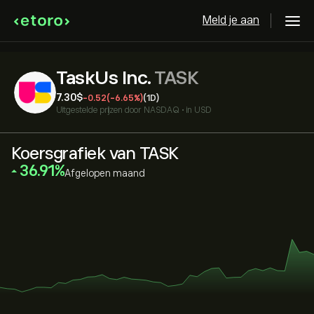
Meld je aan
TaskUs Inc.
TASK
7.30‎$‎
-0.52
(-6.65%)
(1D)
Uitgestelde prijzen door
NASDAQ
•
in USD
Koersgrafiek van TASK
‎36.91‎
Afgelopen maand