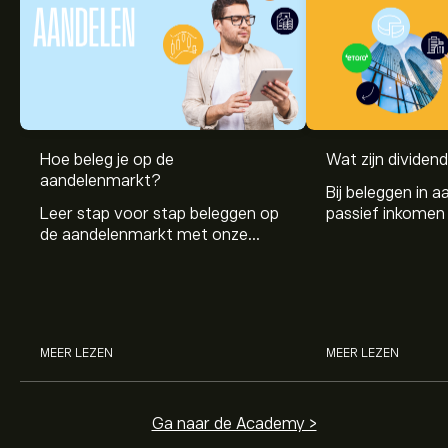
Hoe beleg je op de
Wat zijn dividen
aandelenmarkt?
Bij beleggen in a
Leer stap voor stap beleggen op
passief inkomen 
de aandelenmarkt met onze
genereren. Maar 
beginnersgids: begrijp hoe de
dividenden en h
markt werkt en doe vandaag je
stockdividenden
eerste investering.
MEER LEZEN
MEER LEZEN
Ga naar de Academy >