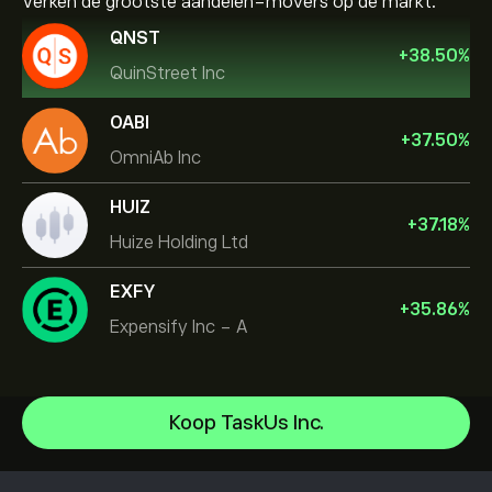
Verken de grootste aandelen-movers op de markt.
QNST
+
38.50
%
QuinStreet Inc
OABI
+
37.50
%
OmniAb Inc
HUIZ
+
37.18
%
Huize Holding Ltd
EXFY
+
35.86
%
Expensify Inc - A
Celestica Inc
Koop TaskUs Inc.
Apple
Helpcentrum
Alphabet