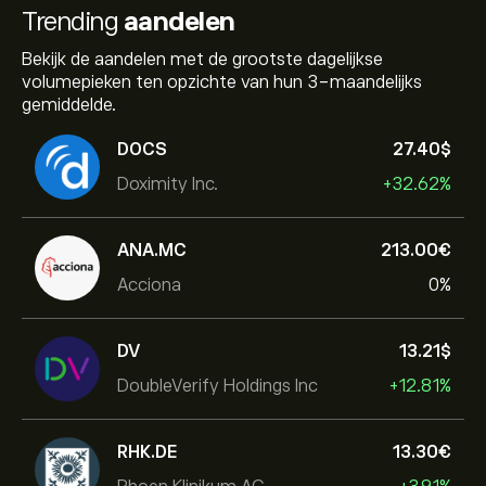
Trending
aandelen
Bekijk de aandelen met de grootste dagelijkse
volumepieken ten opzichte van hun 3-maandelijks
gemiddelde.
DOCS
27.40‎$‎
Doximity Inc.
+32.62%
ANA.MC
213.00‎€‎
Acciona
0%
DV
13.21‎$‎
DoubleVerify Holdings Inc
+12.81%
RHK.DE
13.30‎€‎