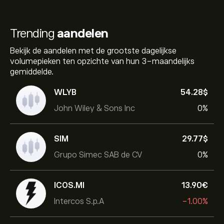
Trending
aandelen
Bekijk de aandelen met de grootste dagelijkse
volumepieken ten opzichte van hun 3-maandelijks
gemiddelde.
WLYB
54.28‎$‎
John Wiley & Sons Inc
0%
SIM
29.77‎$‎
Grupo Simec SAB de CV
0%
ICOS.MI
13.90‎€‎
Intercos S.p.A
-1.00%