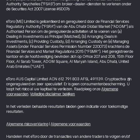
Authority Seychelles ("FSAS") om broker-dealer-diensten te verlenen onder
de Securities Act 2007 License #SD076
eToro (ME) Limited is gelicentieerd en gereguleerd door de Financial Services
Regulatory Authority ("FSRA") van de Abu Dhabi Global Market (“ADGM”) als
Authorised Person om de gereguleerde activiteiten uit te voeren van (a)
Dealing in Investments as Principal (Matched), (b) Arranging Deals in
Investments, (c) Providing Custody, (d) Arranging Custody en (e) Managing
Assets (onder Financial Services Permission Number 220073) krachtens de
Financial Services and Market Regulations 2015 (“FSMR”). Het geregistreerde
kantoor en de hoofdvestiging bevinden zich op Office 207 and 208, 15th Floor
Floor, Al Sarab Tower, ADGM Square, Al Maryah Island, Abu Dhabi, United
Arab Emirates (“UAE”).
eToro AUS Capital Limited ACN 612 791 803 AFSL 491139. Cryptoactiva zijn
ongereguleerd en zeer speculatief. Er is geen consumentenbescherming. U
loopt het risico al uw kapitaal te verliezen. Raadpleeg onze
Algemene
voorwaarden
.
Volledige disclaimer bekijken
In het verleden behaalde resultaten bieden geen indicatie voor toekomstige
resultaten.
Algemene risicoverklaring
|
Algemene voorwaarden
Handelen met eToro door de transacties van andere traders te volgen en/of