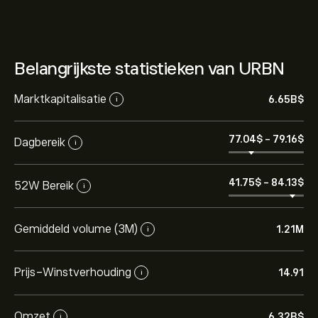
Belangrijkste statistieken van URBN
Marktkapitalisatie
6.65B‎$‎
i
77.04‎$‎
-
79.16‎$‎
Dagbereik
i
41.75‎$‎
-
84.13‎$‎
52W Bereik
i
Gemiddeld volume (3M)
1.21M
i
Prijs-Winstverhouding
14.91
i
Omzet
6.32B‎$‎
i