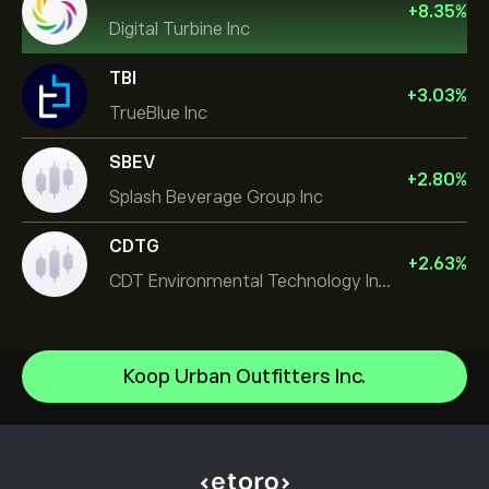
+
8.35
%
Digital Turbine Inc
TBI
+
3.03
%
TrueBlue Inc
SBEV
+
2.80
%
Splash Beverage Group Inc
CDTG
+
2.63
%
CDT Environmental Technology Investment Holdings L
Micron Technology, Inc.
Koop Urban Outfitters Inc.
Space Exploration Technologies Corp
Helpcentrum
Alphabet Inc Class A
Hoe te Storten
Hoe CopyTrading werkt
JPMorgan Chase & Co
Hoe op te nemen