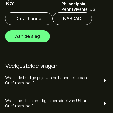
77.67‎$‎.
Meld je aan
bij eToro voor gedetailleerde
1970
Philadelphia,
analistenvoorspellingen en koersdoelen.
Pennsylvania, US
Detailhandel
NASDAQ
Analisten bieden voorspellingen voor Urban Outfitters
Inc. gebaseerd op markttrends, financiële rapporten en
verwachte groei. Bekijk de meest recente voorspelling
Aan de slag
voor toekomstige koersbewegingen.
De marktkapitalisatie van Urban Outfitters Inc. is
6.65B‎$‎
Veelgestelde vragen
Gebaseerd op aanbevelingen van 7 analisten voor
URBN in de afgelopen 3 maanden, is de algemene
consensus Matige buy.
Wat is de huidige prijs van het aandeel Urban
+
Outfitters Inc. ?
Wat is het toekomstige koersdoel van Urban
+
Outfitters Inc.?