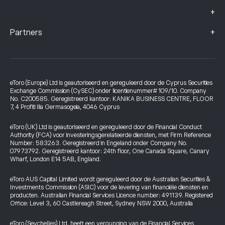
+
+
Partners
eToro (Europe) Ltd is geautoriseerd en gereguleerd door de Cyprus Securities
Exchange Commission (CySEC) onder licentienummer# 109/10. Company
No. C200585. Geregistreerd kantoor: KANIKA BUSINESS CENTRE, FLOOR
7, 4 Profiti Ilia Germasogeia, 4046 Cyprus
eToro (UK) Ltd is geautoriseerd en gereguleerd door de Financial Conduct
Authority (FCA) voor investeringsgerelateerde diensten, met Firm Reference
Number: 583263. Geregistreerd in Engeland onder Company No.
07973792. Geregistreerd kantoor: 24th floor, One Canada Square, Canary
Wharf, London E14 5AB, England.
eToro AUS Capital Limited wordt gereguleerd door de Australian Securities &
Investments Commission (ASIC) voor de levering van financiële diensten en
producten. Australian Financial Services Licence number: 491139. Registered
Office: Level 3, 60 Castlereagh Street, Sydney NSW 2000, Australia
eToro (Seychelles) Ltd. heeft een vergunning van de Financial Services