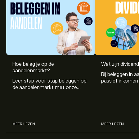
Hoe beleg je op de
Wat zijn dividen
aandelenmarkt?
Bij beleggen in a
Leer stap voor stap beleggen op
passief inkomen 
de aandelenmarkt met onze
genereren. Maar 
beginnersgids: begrijp hoe de
dividenden en h
markt werkt en doe vandaag je
stockdividenden
eerste investering.
MEER LEZEN
MEER LEZEN