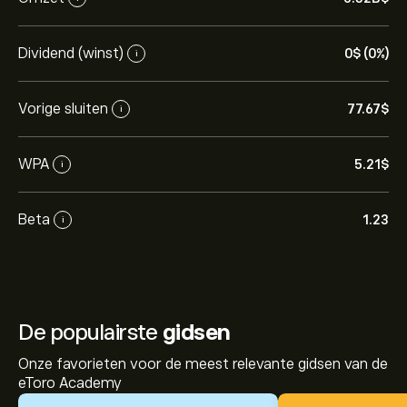
Dividend (winst)
0‎$‎ (0%)
i
Vorige sluiten
77.67‎$‎
i
WPA
5.21‎$‎
i
Beta
1.23
i
De populairste
gidsen
Onze favorieten voor de meest relevante gidsen van de
eToro Academy