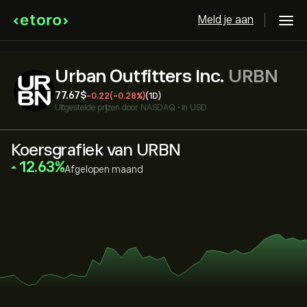
Meld je aan
Urban Outfitters Inc.
URBN
77.67‎$‎
-0.22
(-0.28%)
(1D)
Uitgestelde prijzen door
NASDAQ
•
in USD
Koersgrafiek van URBN
‎12.63‎
Afgelopen maand