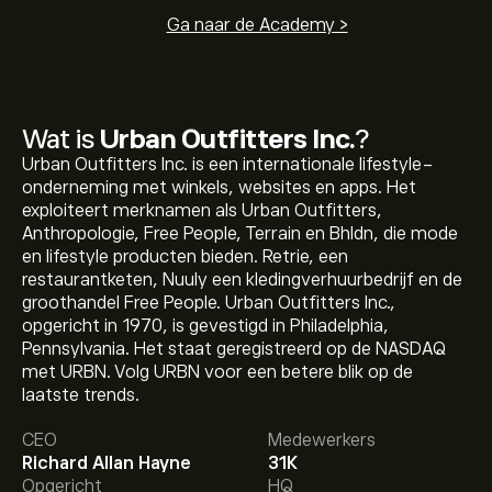
Ga naar de Academy >
Wat is
Urban Outfitters Inc.
?
Urban Outfitters Inc. is een internationale lifestyle-
onderneming met winkels, websites en apps. Het
exploiteert merknamen als Urban Outfitters,
Anthropologie, Free People, Terrain en Bhldn, die mode
en lifestyle producten bieden. Retrie, een
restaurantketen, Nuuly een kledingverhuurbedrijf en de
groothandel Free People. Urban Outfitters Inc.,
opgericht in 1970, is gevestigd in Philadelphia,
Pennsylvania. Het staat geregistreerd op de NASDAQ
met URBN. Volg URBN voor een betere blik op de
De huidige koers van URBN is 77.67‎$‎.
laatste trends.
CEO
Medewerkers
Richard Allan Hayne
31K
Het gemiddelde koersdoel voor Urban Outfitters Inc. is
Opgericht
HQ