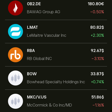
0B2.DE
180.80‎€‎
BAWAG Group AG
-0.50%
LMAT
80.82‎$‎
LeMaitre Vascular Inc
+2.30%
RBA
92.67‎$‎
RB Global INC
-3.10%
BOW
33.87‎$‎
Bowhead Specialty Holdings Inc
+0.74%
MKC/V.US
51.86‎$‎
McCormick & Co Inc/MD
-1.16%