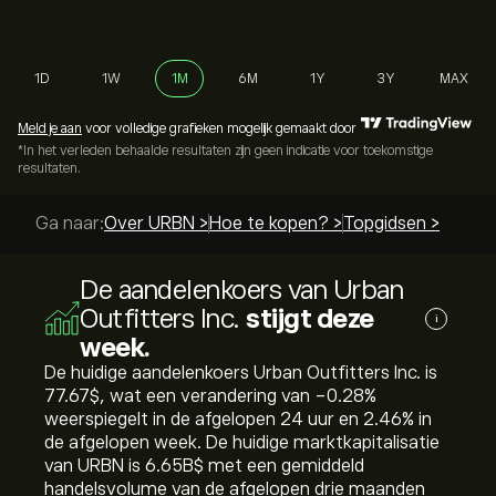
1D
1W
1M
6M
1Y
3Y
MAX
Meld je aan
voor volledige grafieken mogelijk gemaakt door
*In het verleden behaalde resultaten zijn geen indicatie voor toekomstige
resultaten.
Ga naar:
Over URBN >
Hoe te kopen? >
Topgidsen >
De aandelenkoers van Urban
Outfitters Inc.
stijgt deze
i
week.
De huidige aandelenkoers Urban Outfitters Inc. is
77.67‎$‎, wat een verandering van ‎-0.28‎%
weerspiegelt in de afgelopen 24 uur en ‎2.46‎% in
de afgelopen week. De huidige marktkapitalisatie
van URBN is 6.65B‎$‎ met een gemiddeld
handelsvolume van de afgelopen drie maanden