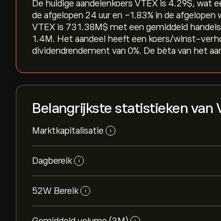
De huidige aandelenkoers VTEX is 4.29‎$‎, wat e
de afgelopen 24 uur en ‎-1.83‎% in de afgelopen
VTEX is 731.38M‎$‎ met een gemiddeld handels
1.4M. Het aandeel heeft een koers/winst-verh
dividendrendement van 0%. De bèta van het aan
Belangrijkste statistieken van
Marktkapitalisatie
i
Dagbereik
i
52W Bereik
i
i