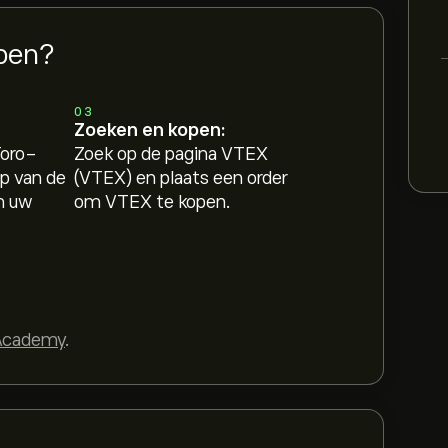
pen?
03
Zoeken en kopen:
Toro-
Zoek op de pagina VTEX
p van de
(VTEX) en plaats een order
n uw
om VTEX te kopen.
Academy
.