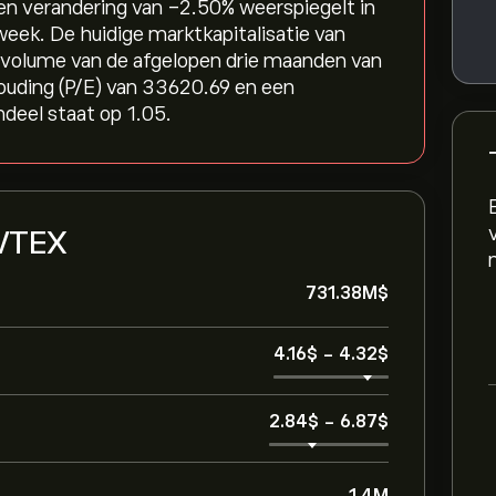
en verandering van ‎-2.50‎% weerspiegelt in
 week. De huidige marktkapitalisatie van
volume van de afgelopen drie maanden van
ouding (P/E) van 33620.69 en een
deel staat op 1.05.
 VTEX
731.38M‎$‎
4.16‎$‎
-
4.32‎$‎
2.84‎$‎
-
6.87‎$‎
1.4M