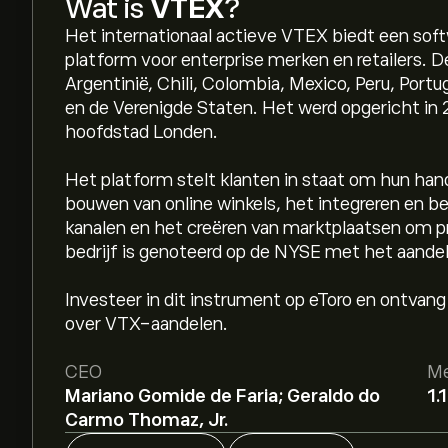
Wat is
VTEX
?
Het internationaal actieve VTEX biedt een so
platform voor enterprise merken en retailers. D
Argentinië, Chili, Colombia, Mexico, Peru, Portug
en de Verenigde Staten. Het werd opgericht in 
hoofdstad Londen.
Het platform stelt klanten in staat om hun hand
bouwen van online winkels, het integreren en b
kanalen en het creëren van marktplaatsen om pr
bedrijf is genoteerd op de NYSE met het aand
Investeer in dit instrument op eToro en ontvang
over VTX-aandelen.
CEO
Me
Mariano Gomide de Faria; Geraldo do
1.
Carmo Thomaz, Jr.