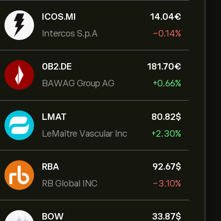
ICOS.MI
14.04‎€‎
Intercos S.p.A
-0.14%
0B2.DE
181.70‎€‎
BAWAG Group AG
+0.66%
LMAT
80.82‎$‎
LeMaitre Vascular Inc
+2.30%
RBA
92.67‎$‎
RB Global INC
-3.10%
BOW
33.87‎$‎