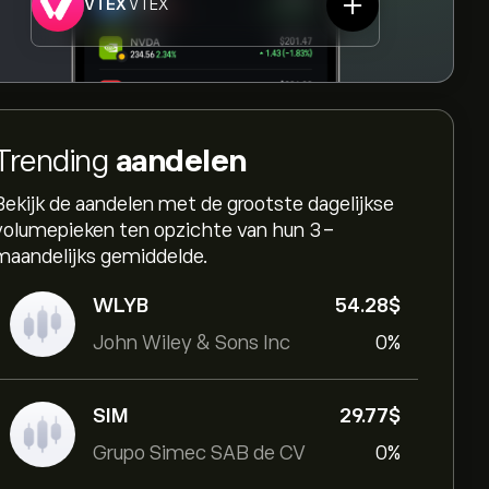
VTEX
VTEX
Trending
aandelen
Bekijk de aandelen met de grootste dagelijkse
volumepieken ten opzichte van hun 3-
maandelijks gemiddelde.
WLYB
54.28‎$‎
John Wiley & Sons Inc
0%
SIM
29.77‎$‎
Grupo Simec SAB de CV
0%