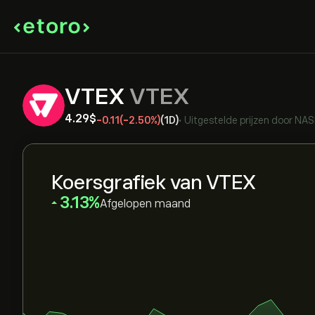
VTEX
VTEX
4.29‎$‎
-0.11
(-2.50%)
(1D)
•
Uitgestelde prijzen door
NAS
Koersgrafiek van VTEX
‎3.13‎
Afgelopen maand