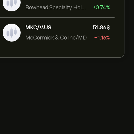
Bowhead Specialty Holdings Inc
+0.74%
MKC/V.US
51.86‎$‎
McCormick & Co Inc/MD
-1.16%