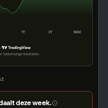
1Y
3Y
MAX
r
or toekomstige resultaten.
 >
daalt deze week.
i