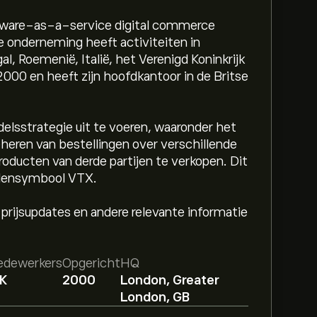
ftware-as-a-service digital commerce
e onderneming heeft activiteiten in
al, Roemenië, Italië, het Verenigd Koninkrijk
2000 en heeft zijn hoofdkantoor in de Britse
elsstrategie uit te voeren, waaronder het
eheren van bestellingen over verschillende
oducten van derde partijen te verkopen. Dit
elensymbool VTX.
 prijsupdates en andere relevante informatie
dewerkers
Opgericht
HQ
1K
2000
London, Greater
London, GB