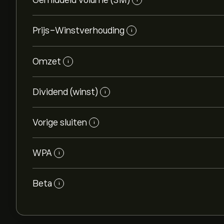
Gemiddeld volume (3M)
Prijs-Winstverhouding
i
Omzet
i
Dividend (winst)
i
Vorige sluiten
i
WPA
i
Beta
i