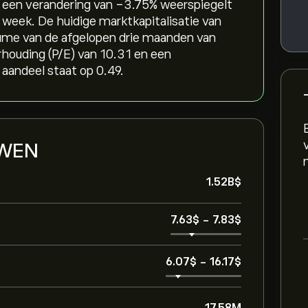
t een verandering van ‎-3.75‎% weerspiegelt
n week. De huidige marktkapitalisatie van
ume van de afgelopen drie maanden van
houding (P/E) van 10.31 en een
aandeel staat op 0.49.
n WEN
1.52B‎$‎
7.63‎$‎
-
7.83‎$‎
6.07‎$‎
-
16.17‎$‎
17.58M