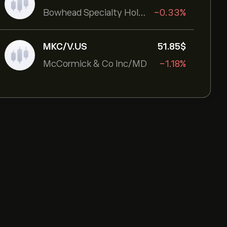
Bowhead Specialty Holdings Inc
-0.33%
MKC/V.US
51.85‎$‎
McCormick & Co Inc/MD
-1.18%