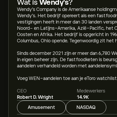
Wat is
Wendy's
?
Wendy's Company is de Amerikaanse holdingma
Wendy's. Het bedrijf opereert als een fastfood
vestigingen heeft in meer dan 30 landen verspre
Noord- en Latijns-Amerika, Azië-Pacific, het 
Oosten en Afrika. Het bedrijf is opgericht in 196
Columbus, Ohio opende. Tegenwoordig zit het ho
Sinds december 2021 zijn er meer dan 6,780 We
in eigen beheer zijn. De fastfoodketen is beu
aandelen verhandeld worden met aandelensy
Voeg WEN-aandelen toe aan je eToro watchlist
CEO
Medewerkers
Robert D. Wright
14.9K
Amusement
NASDAQ