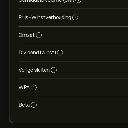
Gemiddeld volume (3M)
Prijs-Winstverhouding
i
Omzet
i
Dividend (winst)
i
Vorige sluiten
i
WPA
i
Beta
i