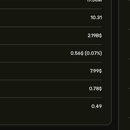
10.31
2.19B‎$‎
0.56‎$‎ (0.07%)
7.99‎$‎
0.78‎$‎
0.49