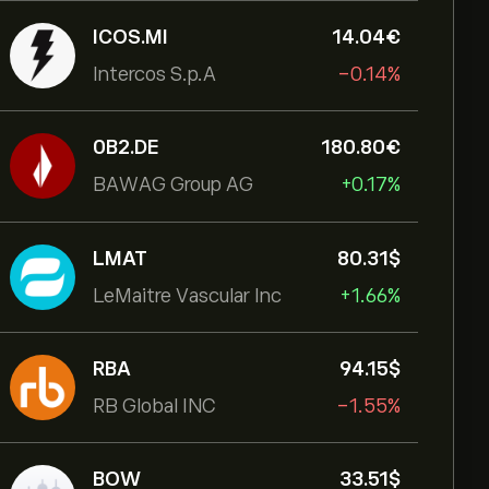
ICOS.MI
14.04‎€‎
Intercos S.p.A
-0.14%
0B2.DE
180.80‎€‎
BAWAG Group AG
+0.17%
LMAT
80.31‎$‎
LeMaitre Vascular Inc
+1.66%
RBA
94.15‎$‎
RB Global INC
-1.55%
BOW
33.51‎$‎