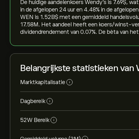
De huidige aandelenkoers Wendy's is 7.69‎$‎, wa
in de afgelopen 24 uur en ‎4.48‎% in de afgelope
WEN is 1.52B‎$‎ met een gemiddeld handelsvol
17.58M. Het aandeel heeft een koers/winst-ver
dividendrendement van 0.07%. De bèta van het 
Belangrijkste statistieken va
Marktkapitalisatie
i
Dagbereik
i
52W Bereik
i
i