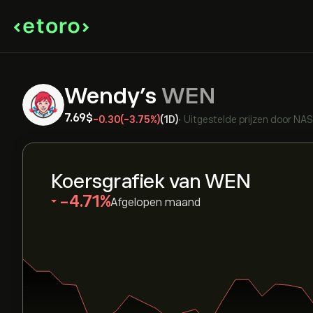
Wendy's
WEN
7.69‎$‎
-0.30
(-3.75%)
(1D)
•
Uitgestelde prijzen door
NA
Koersgrafiek van WEN
‎-4.71‎
Afgelopen maand