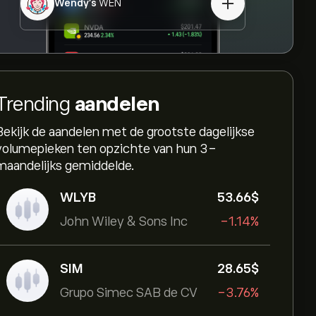
Wendy's
WEN
Trending
aandelen
Bekijk de aandelen met de grootste dagelijkse
volumepieken ten opzichte van hun 3-
maandelijks gemiddelde.
WLYB
53.66‎$‎
John Wiley & Sons Inc
-1.14%
SIM
28.65‎$‎
Grupo Simec SAB de CV
-3.76%