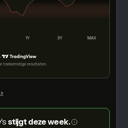
1Y
3Y
MAX
r
or toekomstige resultaten.
 >
y's
stijgt deze week.
i