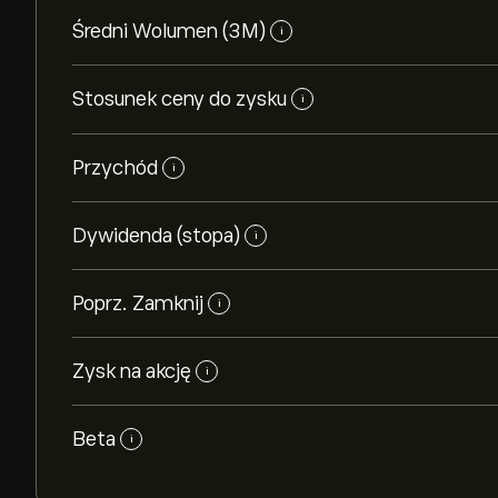
Średni Wolumen (3M)
i
Stosunek ceny do zysku
i
Przychód
i
Dywidenda (stopa)
i
Poprz. Zamknij
i
Zysk na akcję
i
Beta
i