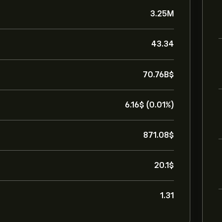
3.25M
43.34
70.76B‎$‎
6.16‎$‎ (0.01%)
871.08‎$‎
20.1‎$‎
1.31