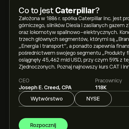
Co to jest
Caterpillar
?
Założona w 1886 r. spółka Caterpillar Inc. jest
górniczego, silników Diesla i zasilanych gaz
oraz lokomotyw spalinowo-elektrycznych. Konce
trzech głównych segmentów, którymi są „Bran
„Energia i transport”, a ponadto zapewnia finan
pośrednictwem swojego segmentu „Produkty fi
osiągnęły 45,462 mld USD, przy czym 59% z te
Zjednoczonych. Poznaj najnowszy kurs CAT i inn
CEO
Pracownicy
Joseph E. Creed, CPA
118K
Wytwórstwo
NYSE
Rozpocznij