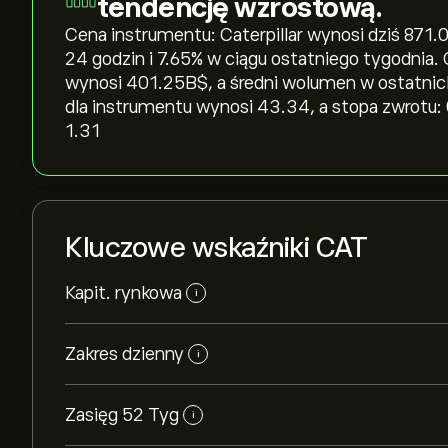
tendencję wzrostową.
Cena instrumentu: Caterpillar wynosi dziś 871.00
24 godzin i ‎7.65‎% w ciągu ostatniego tygodnia.
wynosi 401.25B‎$‎, a średni wolumen w ostatni
dla instrumentu wynosi 43.34, a stopa zwrotu:
1.31
Kluczowe wskaźniki CAT
Kapit. rynkowa
i
Zakres dzienny
i
Zasięg 52 Tyg
i