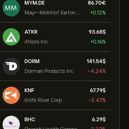
MYM.DE
86.70‎€‎
Mayr-Melnhof Karton AG
+0.12%
ATKR
93.68‎$‎
Atkore Inc.
+0.16%
DORM
141.54‎$‎
Dorman Products Inc
-4.24%
KNF
67.79‎$‎
Knife River Corp
-2.47%
BHC
6.29‎$‎