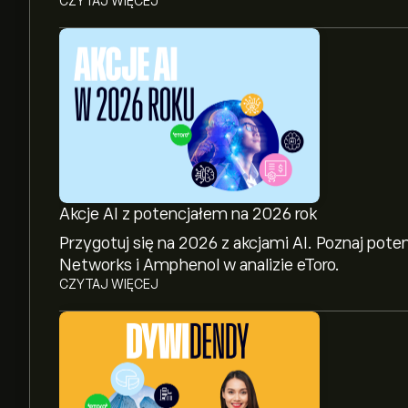
CZYTAJ WIĘCEJ
Akcje AI z potencjałem na 2026 rok
Przygotuj się na 2026 z akcjami AI. Poznaj pote
Networks i Amphenol w analizie eToro.
CZYTAJ WIĘCEJ
Aktualna cena instrumentu: CAT wynosi 871.00‎$