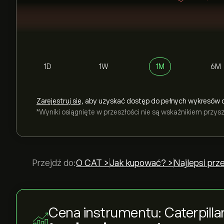
1D
1W
1M
6M
Zarejestruj się
, aby uzyskać dostęp do pełnych wykresów 
*Wyniki osiągnięte w przeszłości nie są wskaźnikiem przy
Przejdź do:
O CAT >
Jak kupować? >
Najlepsi prz
Cena instrumentu: Caterpilla