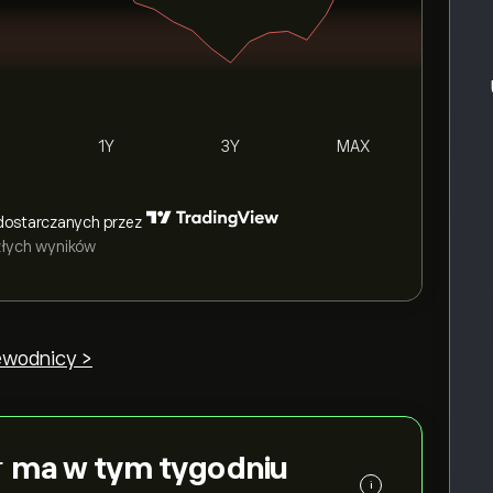
1Y
3Y
MAX
dostarczanych przez
szłych wyników
ewodnicy >
r
ma w tym tygodniu
i