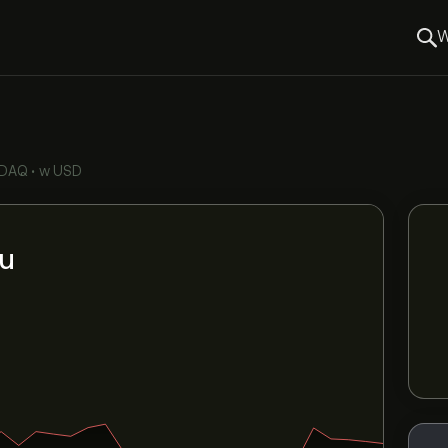
W
DAQ
•
w USD
tu