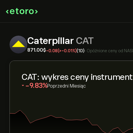
Caterpillar
CAT
871.00‎$‎
-0.08
(‎>-‎0.01%)
(1D)
•
Opóźnione ceny od
NAS
CAT: wykres ceny instrumen
‎-9.83‎
Poprzedni Miesiąc