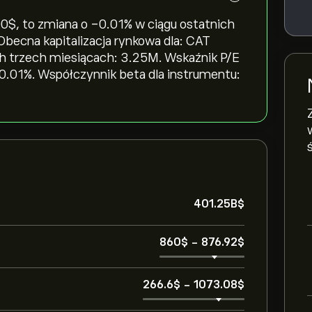
‎$‎, to zmiana o ‎-0.01‎% w ciągu ostatnich
 Obecna kapitalizacja rynkowa dla: CAT
ch trzech miesiącach: 3.25M. Wskaźnik P/E
 0.01%. Współczynnik beta dla instrumentu:
401.25B‎$‎
860‎$‎
-
876.92‎$‎
266.6‎$‎
-
1073.08‎$‎