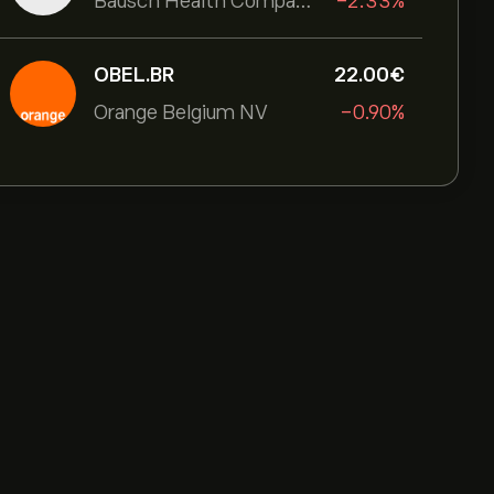
Bausch Health Companies Inc
-2.33%
OBEL.BR
22.00‎€‎
Orange Belgium NV
-0.90%