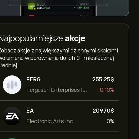
Najpopularniejsze
akcje
Zobacz akcje z największymi dziennymi skokami
wolumenu w porównaniu do ich 3-miesięcznej
średniej.
FERG
255.25‎$‎
Ferguson Enterprises Inc
-0.10%
EA
209.70‎$‎
Electronic Arts Inc
0%