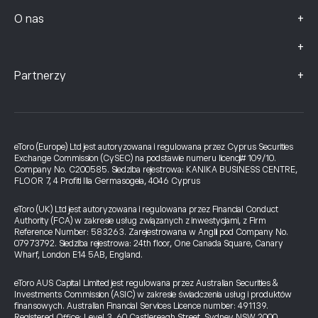
+
O nas
+
+
Partnerzy
eToro (Europe) Ltd jest autoryzowana i regulowana przez Cyprus Securities
Exchange Commission (CySEC) na podstawie numeru licencji# 109/10.
Company No. C200585. Siedziba rejestrowa: KANIKA BUSINESS CENTRE,
FLOOR 7, 4 Profiti Ilia Germasogeia, 4046 Cyprus
eToro (UK) Ltd jest autoryzowana i regulowana przez Financial Conduct
Authority (FCA) w zakresie usług związanych z inwestycjami, z Firm
Reference Number: 583263. Zarejestrowana w Anglii pod Company No.
07973792. Siedziba rejestrowa: 24th floor, One Canada Square, Canary
Wharf, London E14 5AB, England.
eToro AUS Capital Limited jest regulowana przez Australian Securities &
Investments Commission (ASIC) w zakresie świadczenia usług i produktów
finansowych. Australian Financial Services Licence number: 491139.
Registered Office: Level 3, 60 Castlereagh Street, Sydney NSW 2000,