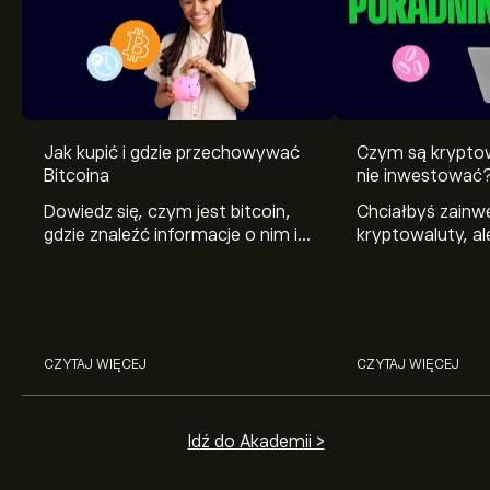
Jak kupić i gdzie przechowywać
Czym są krypto
Bitcoina
nie inwestować
Dowiedz się, czym jest bitcoin,
Chciałbyś zain
gdzie znaleźć informacje o nim i
kryptowaluty, al
jak kupić go po raz pierwszy.
rozumiesz? Wyj
Wyjaśniamy, jak zadbać o
te aktywa i pok
bezpieczeństwo posiadanych
najpopularniejsz
bitcoinów.
na świecie.
CZYTAJ WIĘCEJ
CZYTAJ WIĘCEJ
Idź do Akademii >