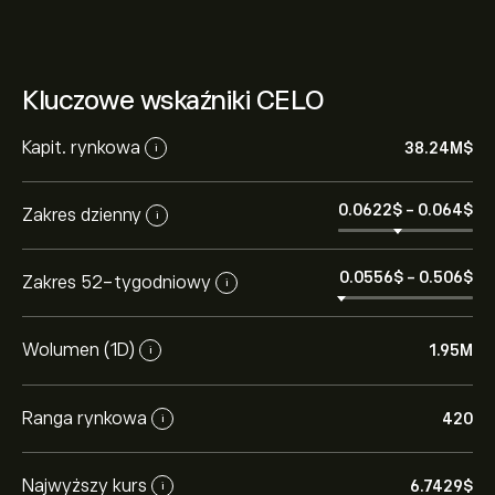
Kluczowe wskaźniki CELO
Kapit. rynkowa
38.24M‎$‎
i
0.0622‎$‎
-
0.064‎$‎
Zakres dzienny
i
0.0556‎$‎
-
0.506‎$‎
Zakres 52-tygodniowy
i
Wolumen (1D)
1.95M
i
Ranga rynkowa
420
i
Najwyższy kurs
6.7429‎$‎
i