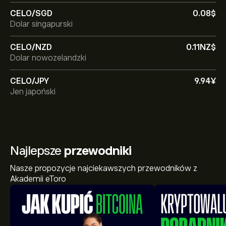
CELO/SGD
0.08‎$‎
Dolar singapurski
CELO/NZD
0.11‎NZ$‎
Dolar nowozelandzki
CELO/JPY
9.94‎¥‎
Jen japoński
Najlepsze
przewodniki
Nasze propozycje najciekawszych przewodników z
Akademii eToro