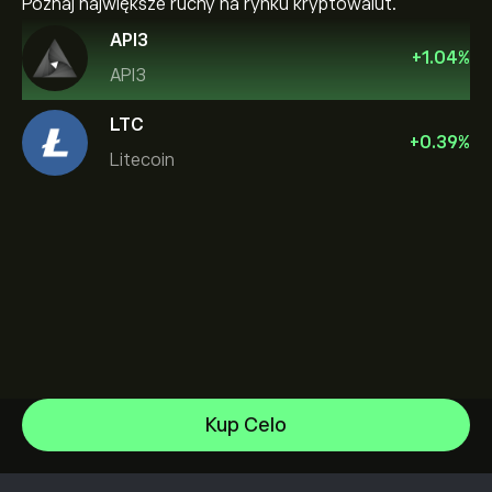
Poznaj największe ruchy na rynku kryptowalut.
API3
+
1.04
%
API3
LTC
+
0.39
%
Litecoin
Bitcoin
Kup Celo
XRP
Centrum Pomocy
Bitcoin Cash