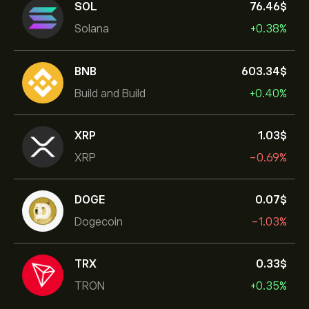
SOL
76.46‎$‎
Solana
+0.38%
BNB
603.34‎$‎
Build and Build
+0.40%
XRP
1.03‎$‎
XRP
-0.69%
DOGE
0.07‎$‎
Dogecoin
-1.03%
TRX
0.33‎$‎
TRON
+0.35%