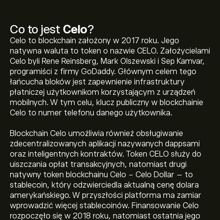
Co to jest
Celo
?
Celo to blockchain założony w 2017 roku. Jego
natywna waluta to token o nazwie CELO. Założycielami
Celo byli Rene Reinsberg, Mark Olszewski i Sep Kamvar,
programiści z firmy GoDaddy. Głównym celem tego
łańcucha bloków jest zapewnienie infrastruktury
płatniczej użytkownikom korzystającym z urządzeń
mobilnych. W tym celu, klucz publiczny w blockchainie
Celo to numer telefonu danego użytkownika.
Blockchain Celo umożliwia również obsługiwanie
zdecentralizowanych aplikacji nazywanych dappsami
oraz inteligentnych kontraktów. Token CELO służy do
uiszczania opłat transakcyjnych, natomiast drugi
natywny token blockchainu Celo - Celo Dollar – to
stablecoin, który odzwierciedla aktualną cenę dolara
amerykańskiego. W przyszłości platforma ma zamiar
Obecna cena CELO wynosi 0.0630‎$‎
wprowadzić więcej stablecoinów. Finansowanie Celo
rozpoczęło się w 2018 roku, natomiast ostatnia jego