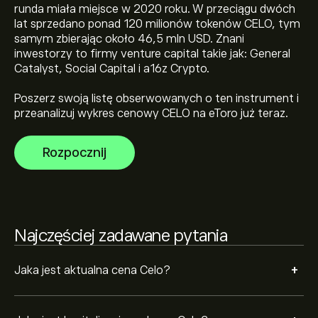
runda miała miejsce w 2020 roku. W przeciągu dwóch
Kapitalizacja rynkowa Celo wynosi 38.24M‎$‎
lat sprzedano ponad 120 milionów tokenów CELO, tym
samym zbierając około 46,5 mln USD. Znani
inwestorzy to firmy venture capital takie jak: General
Najwyższe w historii cena Celo to 6.7429‎$‎
Catalyst, Social Capital i a16z Crypto.
Poszerz swoją listę obserwowanych o ten instrument i
przeanalizuj wykres cenowy CELO na eToro już teraz.
Celo ma 24-godzinny wolumen obrotu wynoszący
1.95M
Rozpocznij
Wybierz przedział czasowy „1D” lub „1T” na wykresie
eToro i pomniejsz widok, aby zobaczyć historyczne
ruchy cenowe Celo. Cena Celo wahała się w przedziale
-0.28‎$‎ w ciągu ostatniego roku.
Aby kupić CELO, odwiedź stronę „Celo (CELO)” na
Najczęściej zadawane pytania
witrynie eToro. Po utworzeniu konta i wpłaceniu
środków kliknij przycisk „Handluj” i zdecyduj, ile Celo
chcesz kupić. Możesz również złożyć zlecenie kupna
+
Jaka jest aktualna cena Celo?
CELO po określonej cenie w przyszłości.