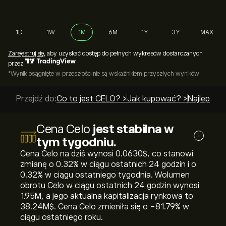
1D
1W
1M
6M
1Y
3Y
MAX
Zarejestruj się
, aby uzyskać dostęp do pełnych wykresów dostarczanych
przez
*Wyniki osiągnięte w przeszłości nie są wskaźnikiem przyszłych wyników
Przejdź do:
Co to jest CELO? >
Jak kupować? >
Najlepsi p
Cena Celo
jest stabilna w
i
tym tygodniu.
Cena Celo na dziś wynosi 0.0630‎$‎, co stanowi
zmianę o ‎0.32‎% w ciągu ostatnich 24 godzin i o
‎0.32‎% w ciągu ostatniego tygodnia. Wolumen
obrotu Celo w ciągu ostatnich 24 godzin wynosi
1.95M, a jego aktualna kapitalizacja rynkowa to
38.24M‎$‎. Cena Celo zmieniła się o ‎-81.79‎% w
ciągu ostatniego roku.