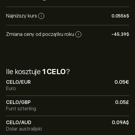
Najniższy kurs
0.0556‎$‎
i
Zmiana ceny od początku roku
-45.39‎$‎
i
Ile kosztuje
1 CELO
?
CELO/EUR
0.05‎€‎
Euro
CELO/GBP
0.05‎£‎
Funt szterling
CELO/AUD
0.09‎A$‎
Dolar australijski