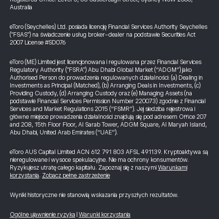
Australia
eToro (Seychelles) Ltd. posiada licencję Financial Services Authority Seychelles
("FSAS") na świadczenie usług broker-dealer na podstawie Securities Act
2007 License #SD076
eToro (ME) Limited jest licencjonowana i regulowana przez Financial Services
Regulatory Authority ("FSRA") Abu Dhabi Global Market (“ADGM”) jako
Authorised Person do prowadzenia regulowanych działalności: (a) Dealing in
Investments as Principal (Matched), (b) Arranging Deals in Investments, (c)
Providing Custody, (d) Arranging Custody oraz (e) Managing Assets (na
podstawie Financial Services Permission Number 220073) zgodnie z Financial
Services and Market Regulations 2015 (“FSMR”). Jej siedziba rejestrowa i
główne miejsce prowadzenia działalności znajdują się pod adresem Office 207
and 208, 15th Floor Floor, Al Sarab Tower, ADGM Square, Al Maryah Island,
Abu Dhabi, United Arab Emirates (“UAE”).
eToro AUS Capital Limited ACN 612 791 803 AFSL 491139. Kryptoaktywa są
nieregulowane i wysoce spekulacyjne. Nie ma ochrony konsumentów.
Ryzykujesz utratę całego kapitału. Zapoznaj się z naszymi
Warunkami
korzystania
.
Zobacz pełne zastrzeżenie
Wyniki historyczne nie stanowią wskazania przyszłych rezultatów.
Ogólne ujawnienie ryzyka
|
Warunki korzystania