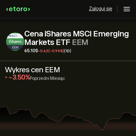
Zaloguj się
Cena iShares MSCI Emerging
Markets ETF
EEM
65.10‎$‎
-0.62
(-0.94%)
(1D)
Wykres cen EEM
‎-3.50‎
Poprzedni Miesiąc