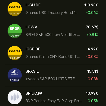
IUSU.DE
110.93‎€‎
iShares USD Treasury Bond 1-3yr UCITS ETF
+0.06%
LOWV
70.67‎$‎
SPDR S&P 500 Low Volatility UCITS ETF
+0.81%
ICGB.DE
4.92‎€‎
iShares China CNY Bond UCITS ETF
-0.08%
SPXS.L
15.51‎$‎
Invesco S&P 500 UCITS ETF
-0.08%
SRIUC.PA
10.99‎€‎
BNP Paribas Easy EUR Corp Bond SRI Fossil Free Ult
+0.05%