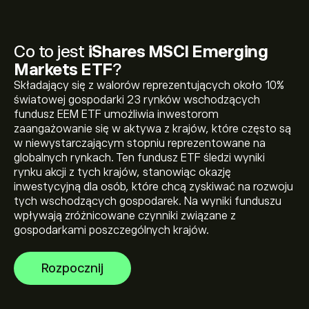
Co to jest
iShares MSCI Emerging
Markets ETF
?
Składający się z walorów reprezentujących około 10%
światowej gospodarki 23 rynków wschodzących
Obecna cena EEM wynosi 65.10‎$‎
fundusz EEM ETF umożliwia inwestorom
zaangażowanie się w aktywa z krajów, które często są
w niewystarczającym stopniu reprezentowane na
globalnych rynkach. Ten fundusz ETF śledzi wyniki
Najwyższe w historii cena iShares MSCI Emerging
rynku akcji z tych krajów, stanowiąc okazję
Markets ETF to 71.56‎$‎
inwestycyjną dla osób, które chcą zyskiwać na rozwoju
tych wschodzących gospodarek. Na wyniki funduszu
wpływają zróżnicowane czynniki związane z
Wybierz przedział czasowy „1D” lub „1T” na wykresie
gospodarkami poszczególnych krajów.
eToro i pomniejsz widok, aby zobaczyć historyczne
ruchy cenowe iShares MSCI Emerging Markets ETF.
Rozpocznij
Cena iShares MSCI Emerging Markets ETF wahała się w
Aby kupić EEM, odwiedź stronę „iShares MSCI Emerging
przedziale 15.75‎$‎ w ciągu ostatniego roku.
Markets ETF (EEM)” na witrynie eToro. Po utworzeniu
konta i wpłaceniu środków kliknij przycisk „Handluj” i