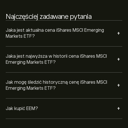
zdecyduj, ile iShares MSCI Emerging Markets ETF
chcesz kupić. Możesz również złożyć zlecenie kupna
Najczęściej zadawane pytania
EEM po określonej cenie w przyszłości.
Jaka jest aktualna cena iShares MSCI Emerging
+
Markets ETF?
Jaka jest najwyższa w historii cena iShares MSCI
+
Emerging Markets ETF?
Jak mogę śledzić historyczną cenę iShares MSCI
+
Emerging Markets ETF?
+
Jak kupić EEM?