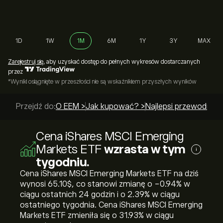
1D
1W
1M
6M
1Y
3Y
MAX
Zarejestruj się
, aby uzyskać dostęp do pełnych wykresów dostarczanych
przez
*Wyniki osiągnięte w przeszłości nie są wskaźnikiem przyszłych wyników
Przejdź do:
O EEM >
Jak kupować? >
Najlepsi przewodnicy
Cena iShares MSCI Emerging
Markets ETF
wzrasta w tym
i
tygodniu.
Cena iShares MSCI Emerging Markets ETF na dziś
wynosi 65.10‎$‎, co stanowi zmianę o ‎-0.94‎% w
ciągu ostatnich 24 godzin i o ‎2.39‎% w ciągu
ostatniego tygodnia. Cena iShares MSCI Emerging
Markets ETF zmieniła się o ‎31.93‎% w ciągu