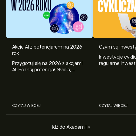
Akcje AI z potencjałem na 2026
Czym są inwesty
rok
Inwestycje cykli
Przygotuj się na 2026 z akcjami
regularne inwes
AI. Poznaj potencjał Nvidia,
wybrane aktywa.
Broadcom, CrowdStrike, Arista
działają i jak je
Networks i Amphenol w analizie
eToro.
CZYTAJ WIĘCEJ
CZYTAJ WIĘCEJ
Idź do Akademii >