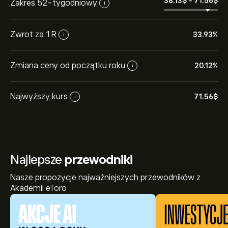
38.13‎$‎
-
71.56‎$‎
Zakres 52-tygodniowy
i
Zwrot za 1 R
33.93%
i
Zmiana ceny od początku roku
20.12%
i
Najwyższy kurs
71.56‎$‎
i
Najlepsze
przewodniki
Nasze propozycje najważniejszych przewodników z
Akademii eToro