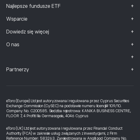
+
Najlepsze fundusze ETF
+
Wsparcie
+
Dowiedz się więcej
+
O nas
+
+
Partnerzy
eToro (Europe) Ltd jest autoryzowana i regulowana przez Cyprus Securities
Exchange Commission (CySEC) na podstawie numeru licencji# 109/10.
Company No. C200585. Siedziba rejestrowa: KANIKA BUSINESS CENTRE,
FLOOR 7, 4 Profiti Ilia Germasogeia, 4046 Cyprus
eToro (UK) Ltd jest autoryzowana i regulowana przez Financial Conduct
Authority (FCA) w zakresie usług związanych z inwestycjami, z Firm
Reference Number: 583263. Zarejestrowana w Anglii pod Company No.