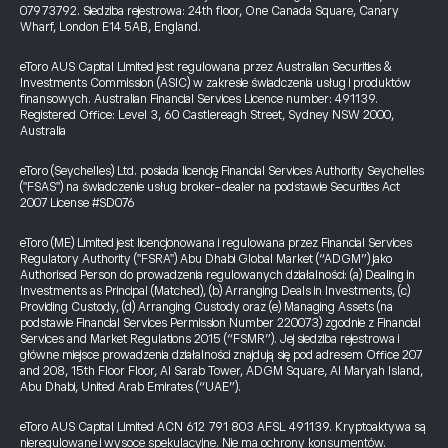
07973792. Siedziba rejestrowa: 24th floor, One Canada Square, Canary
Wharf, London E14 5AB, England.
eToro AUS Capital Limited jest regulowana przez Australian Securities &
Investments Commission (ASIC) w zakresie świadczenia usług i produktów
finansowych. Australian Financial Services Licence number: 491139.
Registered Office: Level 3, 60 Castlereagh Street, Sydney NSW 2000,
Australia
eToro (Seychelles) Ltd. posiada licencję Financial Services Authority Seychelles
("FSAS") na świadczenie usług broker-dealer na podstawie Securities Act
2007 License #SD076
eToro (ME) Limited jest licencjonowana i regulowana przez Financial Services
Regulatory Authority ("FSRA") Abu Dhabi Global Market (“ADGM”) jako
Authorised Person do prowadzenia regulowanych działalności: (a) Dealing in
Investments as Principal (Matched), (b) Arranging Deals in Investments, (c)
Providing Custody, (d) Arranging Custody oraz (e) Managing Assets (na
podstawie Financial Services Permission Number 220073) zgodnie z Financial
Services and Market Regulations 2015 (“FSMR”). Jej siedziba rejestrowa i
główne miejsce prowadzenia działalności znajdują się pod adresem Office 207
and 208, 15th Floor Floor, Al Sarab Tower, ADGM Square, Al Maryah Island,
Abu Dhabi, United Arab Emirates (“UAE”).
eToro AUS Capital Limited ACN 612 791 803 AFSL 491139. Kryptoaktywa są
nieregulowane i wysoce spekulacyjne. Nie ma ochrony konsumentów.