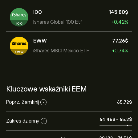
IOO
145.80‎$‎
Ishares Global 100 Etf
+0.42%
EWW
77.26‎$‎
iShares MSCI Mexico ETF
+0.74%
Kluczowe wskaźniki EEM
Poprz. Zamknij
65.72‎$‎
i
64.46‎$‎
-
65.2‎$‎
Zakres dzienny
i