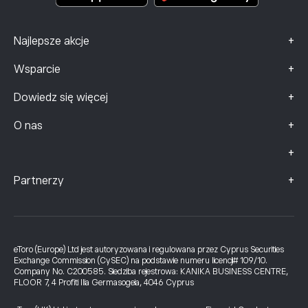
+
Najlepsze akcje
+
Wsparcie
+
Dowiedz się więcej
+
O nas
+
+
Partnerzy
eToro (Europe) Ltd jest autoryzowana i regulowana przez Cyprus Securities
Exchange Commission (CySEC) na podstawie numeru licencji# 109/10.
Company No. C200585. Siedziba rejestrowa: KANIKA BUSINESS CENTRE,
FLOOR 7, 4 Profiti Ilia Germasogeia, 4046 Cyprus