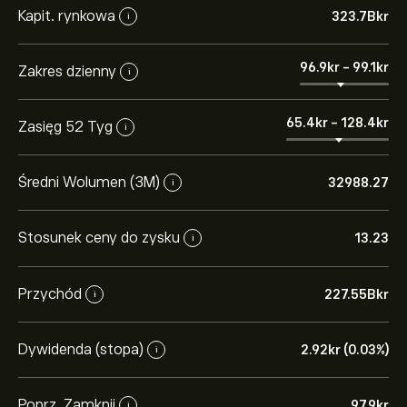
Kapit. rynkowa
323.7B‎kr‎
i
96.9‎kr‎
-
99.1‎kr‎
Zakres dzienny
i
65.4‎kr‎
-
128.4‎kr‎
Zasięg 52 Tyg
i
Średni Wolumen (3M)
32988.27
i
Stosunek ceny do zysku
13.23
i
Przychód
227.55B‎kr‎
i
Dywidenda (stopa)
2.92‎kr‎ (0.03%)
i
Poprz. Zamknij
97.9‎kr‎
i