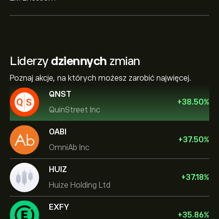
Liderzy
dziennych
zmian
Poznaj akcje, na których możesz zarobić najwięcej.
QNST
+
38.50
%
QuinStreet Inc
OABI
+
37.50
%
OmniAb Inc
HUIZ
+
37.18
%
Huize Holding Ltd
EXFY
+
35.86
%