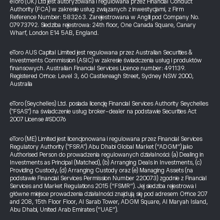
eToro (UK) Ltd jest autoryzowana i regulowana przez Financial Conduct
Authority (FCA) w zakresie usług związanych z inwestycjami, z Firm
Reference Number: 583263. Zarejestrowana w Anglii pod Company No.
07973792. Siedziba rejestrowa: 24th floor, One Canada Square, Canary
Wharf, London E14 5AB, England.
eToro AUS Capital Limited jest regulowana przez Australian Securities &
Investments Commission (ASIC) w zakresie świadczenia usług i produktów
finansowych. Australian Financial Services Licence number: 491139.
Registered Office: Level 3, 60 Castlereagh Street, Sydney NSW 2000,
Australia
eToro (Seychelles) Ltd. posiada licencję Financial Services Authority Seychelles
("FSAS") na świadczenie usług broker-dealer na podstawie Securities Act
2007 License #SD076
eToro (ME) Limited jest licencjonowana i regulowana przez Financial Services
Regulatory Authority ("FSRA") Abu Dhabi Global Market (“ADGM”) jako
Authorised Person do prowadzenia regulowanych działalności: (a) Dealing in
Investments as Principal (Matched), (b) Arranging Deals in Investments, (c)
Providing Custody, (d) Arranging Custody oraz (e) Managing Assets (na
podstawie Financial Services Permission Number 220073) zgodnie z Financial
Services and Market Regulations 2015 (“FSMR”). Jej siedziba rejestrowa i
główne miejsce prowadzenia działalności znajdują się pod adresem Office 207
and 208, 15th Floor Floor, Al Sarab Tower, ADGM Square, Al Maryah Island,
Abu Dhabi, United Arab Emirates (“UAE”).