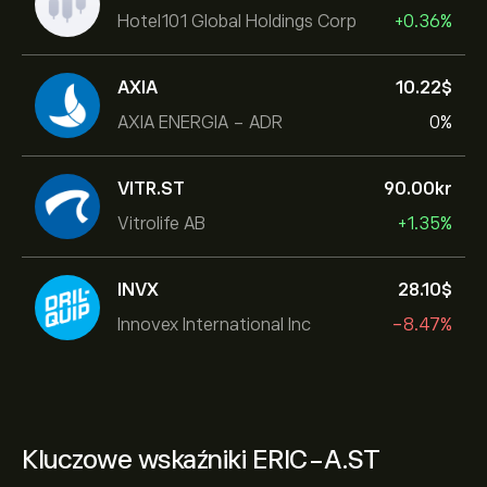
Hotel101 Global Holdings Corp
+0.36%
AXIA
10.22‎$‎
AXIA ENERGIA - ADR
0%
VITR.ST
90.00‎kr‎
Vitrolife AB
+1.35%
INVX
28.10‎$‎
Innovex International Inc
-8.47%
Kluczowe wskaźniki ERIC-A.ST