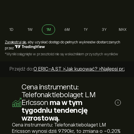
1D
1W
1M
6M
1Y
3Y
MAX
Zarejestruj się
, aby uzyskać dostęp do pełnych wykresów dostarczanych
przez
*Wyniki osiągnięte w przeszłości nie są wskaźnikiem przyszłych wyników
Przejdź do:
O ERIC-A.ST >
Jak kupować? >
Najlepsi przew
Cena instrumentu:
Telefonaktiebolaget LM
Ericsson
ma w tym
i
tygodniu tendencję
wzrostową.
Cena instrumentu: Telefonaktiebolaget LM
Ericsson wynosi dziś 97.90‎kr‎, to zmiana o ‎-0.20‎%