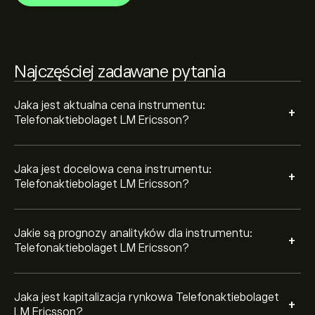
ruchów cen.
Kapitalizacja rynkowa Telefonaktiebolaget LM Ericsson
wynosi 323.7B‎kr‎
Najczęściej zadawane pytania
Jaka jest aktualna cena instrumentu:
+
Telefonaktiebolaget LM Ericsson?
Jaka jest docelowa cena instrumentu:
+
Telefonaktiebolaget LM Ericsson?
Jakie są prognozy analityków dla instrumentu:
+
Telefonaktiebolaget LM Ericsson?
Jaka jest kapitalizacja rynkowa Telefonaktiebolaget
+
LM Ericsson?