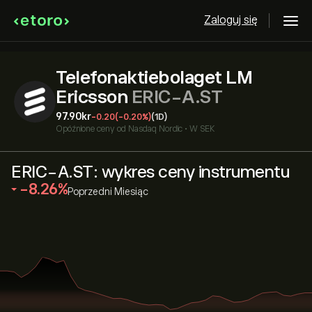
Zaloguj się
Telefonaktiebolaget LM
Ericsson
ERIC-A.ST
97.90‎kr‎
-0.20
(-0.20%)
(1D)
Opóźnione ceny od
Nasdaq Nordic
•
W SEK
ERIC-A.ST: wykres ceny instrumentu
‎-8.26‎
Poprzedni Miesiąc