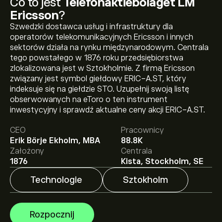
Co to jest
Telefonaktiebolaget LM
Ericsson
?
Szwedzki dostawca usług i infrastruktury dla
operatorów telekomunikacyjnych Ericsson i innych
sektorów działa na rynku międzynarodowym. Centrala
tego powstałego w 1876 roku przedsiębiorstwa
zlokalizowana jest w Sztokholmie. Z firmą Ericsson
związany jest symbol giełdowy ERIC-A.ST, który
indeksuje się na giełdzie STO. Uzupełnij swoją listę
Aktualna cena instrumentu: ERIC-A.ST wynosi 97.90‎kr‎.
obserwowanych na eToro o ten instrument
inwestycyjny i sprawdź aktualne ceny akcji ERIC-A.ST.
CEO
Pracownicy
Średnia cena docelowa dla instrumentu:
Erik Börje Ekholm, MBA
88.8K
Telefonaktiebolaget LM Ericsson wynosi 97.90‎kr‎.
Założony
Centrala
Zarejestruj się
na eToro, aby poznać szczegółowe
1876
Kista, Stockholm, SE
prognozy analityków i ceny docelowe.
Technologie
Sztokholm
Analitycy oferują prognozy dla instrumentu:
Telefonaktiebolaget LM Ericsson w oparciu o trendy
rynkowe, raporty finansowe i przewidywany wzrost.
Rozpocznij
Sprawdź najnowsze prognozy dotyczące przyszłych