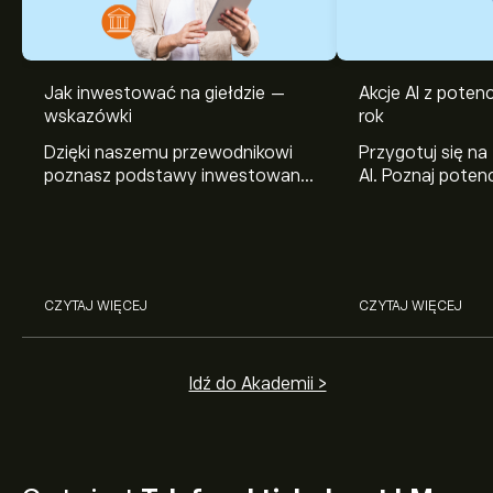
Jak inwestować na giełdzie —
Akcje AI z pote
wskazówki
rok
Dzięki naszemu przewodnikowi
Przygotuj się na
poznasz podstawy inwestowania
AI. Poznaj potenc
na giełdzie. Wyjaśniamy, jak działa
Broadcom, Crowd
rynek papierów wartościowych i
Networks i Amph
jak zacząć na nim handlować.
eToro.
CZYTAJ WIĘCEJ
CZYTAJ WIĘCEJ
Idź do Akademii >