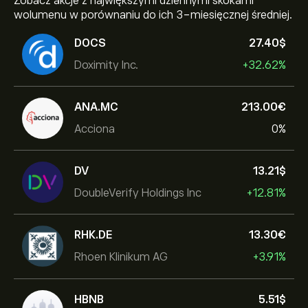
Zobacz akcje z największymi dziennymi skokami
wolumenu w porównaniu do ich 3-miesięcznej średniej.
DOCS
27.40‎$‎
Doximity Inc.
+32.62%
ANA.MC
213.00‎€‎
Acciona
0%
DV
13.21‎$‎
DoubleVerify Holdings Inc
+12.81%
RHK.DE
13.30‎€‎
Rhoen Klinikum AG
+3.91%
HBNB
5.51‎$‎