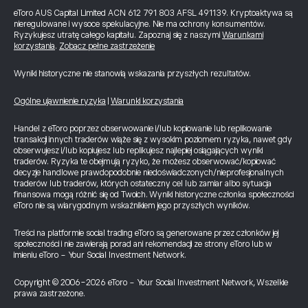
eToro AUS Capital Limited ACN 612 791 803 AFSL 491139. Kryptoaktywa są
nieregulowane i wysoce spekulacyjne. Nie ma ochrony konsumentów.
Ryzykujesz utratę całego kapitału. Zapoznaj się z naszymi
Warunkami
korzystania
.
Zobacz pełne zastrzeżenie
Wyniki historyczne nie stanowią wskazania przyszłych rezultatów.
Ogólne ujawnienie ryzyka
|
Warunki korzystania
Handel z eToro poprzez obserwowanie i/lub kopiowanie lub replikowanie
transakcji innych traderów wiąże się z wysokim poziomem ryzyka, nawet gdy
obserwujesz i/lub kopiujesz lub replikujesz najlepiej osiągających wyniki
traderów. Ryzyka te obejmują ryzyko, że możesz obserwować/kopiować
decyzje handlowe prawdopodobnie niedoświadczonych/nieprofesjonalnych
traderów lub traderów, których ostateczny cel lub zamiar albo sytuacja
finansowa mogą różnić się od Twoich. Wyniki historyczne członka społeczności
eToro nie są wiarygodnym wskaźnikiem jego przyszłych wyników.
Treści na platformie social trading eToro są generowane przez członków jej
społeczności i nie zawierają porad ani rekomendacji ze strony eToro lub w
imieniu eToro - Your Social Investment Network.
Copyright © 2006-2026 eToro - Your Social Investment Network, Wszelkie
prawa zastrzeżone.