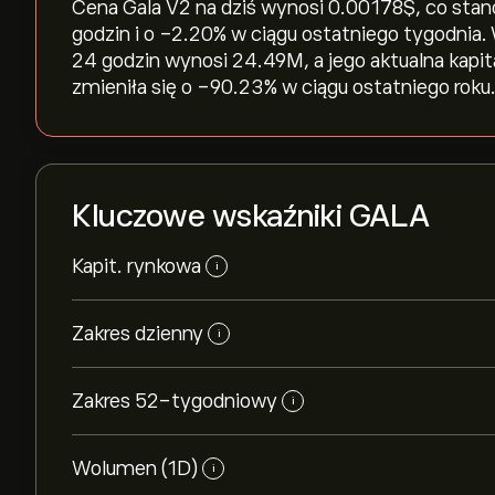
Cena Gala V2 na dziś wynosi 0.00178‎$‎, co stan
godzin i o ‎-2.20‎% w ciągu ostatniego tygodni
24 godzin wynosi 24.49M, a jego aktualna kapita
zmieniła się o ‎-90.23‎% w ciągu ostatniego roku
Kluczowe wskaźniki GALA
Kapit. rynkowa
i
Zakres dzienny
i
Zakres 52-tygodniowy
i
Wolumen (1D)
i