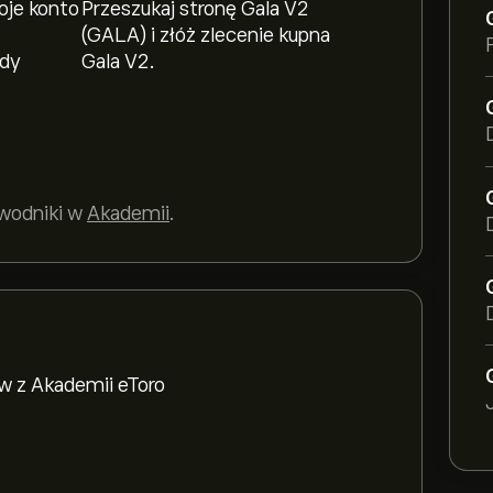
oje konto
Przeszukaj stronę Gala V2
(GALA) i złóż zlecenie kupna
ody
Gala V2.
ewodniki w
Akademii
.
w z Akademii eToro