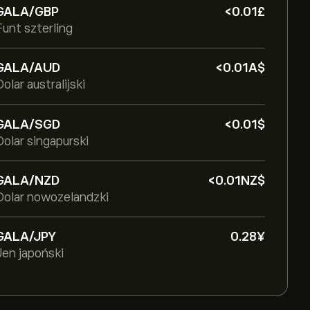
GALA/GBP
‎<‎0.01‎£‎
Funt szterling
GALA/AUD
‎<‎0.01‎A$‎
Dolar australijski
GALA/SGD
‎<‎0.01‎$‎
Dolar singapurski
GALA/NZD
‎<‎0.01‎NZ$‎
Dolar nowozelandzki
GALA/JPY
0.28‎¥‎
Jen japoński