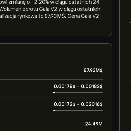
owi zmianę o ‎-2.20‎% w ciągu ostatnich 24
a. Wolumen obrotu Gala V2 w ciągu ostatnich
lizacja rynkowa to 87.93M‎$‎. Cena Gala V2
.
87.93M‎$‎
0.00178‎$‎
-
0.00182‎$‎
0.00172‎$‎
-
0.02016‎$‎
24.49M