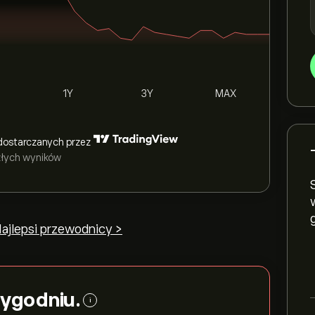
1Y
3Y
MAX
dostarczanych przez
szłych wyników
ajlepsi przewodnicy >
tygodniu.
i