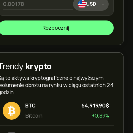
USD
Rozpocznij
Trendy
krypto
Są to aktywa kryptograficzne o najwyższym
wolumenie obrotu na rynku w ciągu ostatnich 24
godzin
BTC
64,919.90‎$‎
Bitcoin
+0.89%