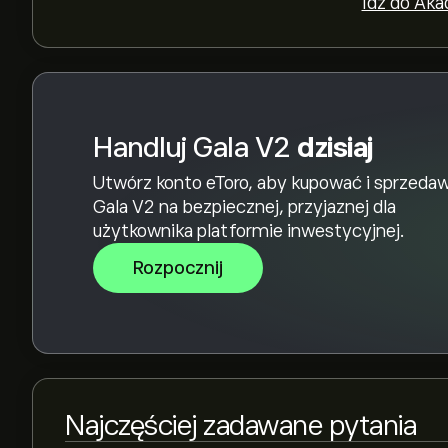
Idź do Aka
zobaczyć historyczne ruchy cenowe Gala V2. Ce
-0.02‎$‎ w ciągu ostatniego roku.
Aby kupić GALA, odwiedź stronę „Gala V2 (GALA)
wpłaceniu środków kliknij przycisk „Handluj” i z
również złożyć zlecenie kupna GALA po określon
Handluj Gala V2
dzisiaj
Utwórz konto eToro, aby kupować i sprzeda
Gala V2 na bezpiecznej, przyjaznej dla
użytkownika platformie inwestycyjnej.
Rozpocznij
Najczęściej zadawane pytania