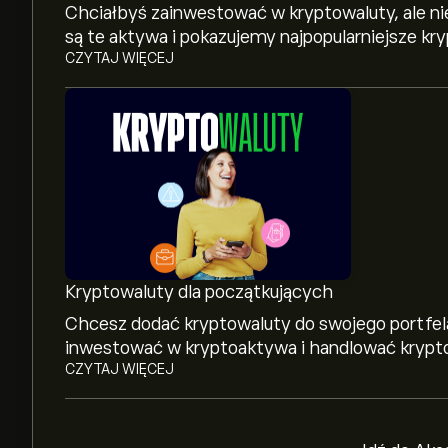
Chciałbyś zainwestować w kryptowaluty, ale n
są te aktywa i pokazujemy najpopularniejsze kr
CZYTAJ WIĘCEJ
Obecna cena GALA wynosi 0.00178‎$‎
Kapitalizacja rynkowa Gala V2 wynosi 87.93M‎$‎
Najwyższe w historii cena Gala V2 to 0.70266‎$‎
Kryptowaluty dla początkujących
Chcesz dodać kryptowaluty do swojego portfela
inwestować w kryptoaktywa i handlować krypt
Gala V2 ma 24-godzinny wolumen obrotu wyn
CZYTAJ WIĘCEJ
Wybierz przedział czasowy „1D” lub „1T” na wyk