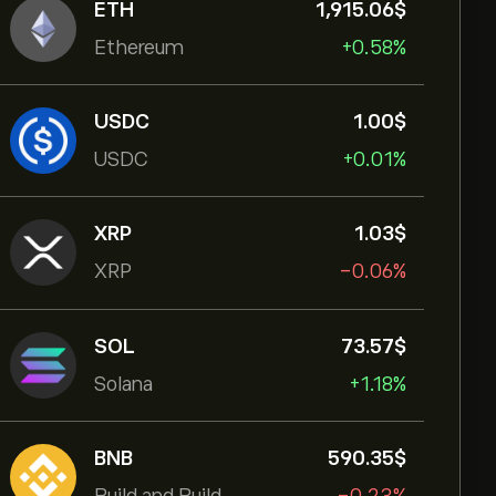
ETH
1,915.06‎$‎
Ethereum
+0.58%
USDC
1.00‎$‎
USDC
+0.01%
XRP
1.03‎$‎
XRP
-0.06%
SOL
73.57‎$‎
Solana
+1.18%
BNB
590.35‎$‎