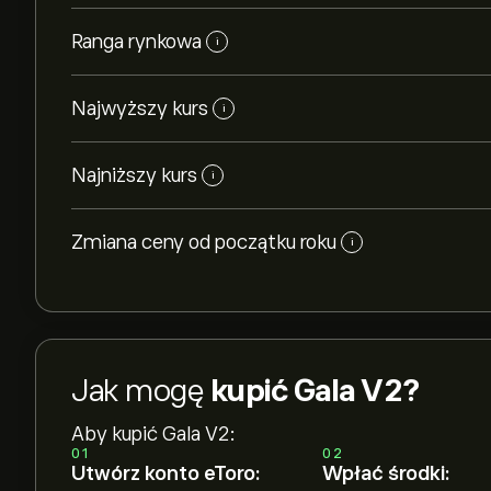
Ranga rynkowa
i
Najwyższy kurs
i
Najniższy kurs
i
Zmiana ceny od początku roku
i
Jak mogę
kupić Gala V2?
Aby kupić Gala V2:
01
02
Utwórz konto eToro:
Wpłać środki: