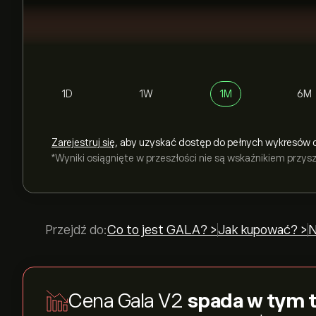
1D
1W
1M
6M
Zarejestruj się
, aby uzyskać dostęp do pełnych wykresów 
*Wyniki osiągnięte w przeszłości nie są wskaźnikiem przy
Przejdź do:
Co to jest GALA? >
Jak kupować? >
N
Cena Gala V2
spada w tym 