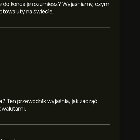
ie do końca je rozumiesz? Wyjaśniamy, czym
yptowaluty na świecie.
? Ten przewodnik wyjaśnia, jak zacząć
owalutami.
oszący 24.49M
resie eToro i pomniejsz widok, aby