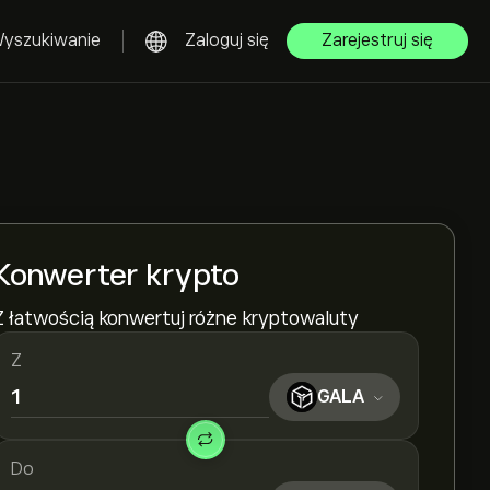
yszukiwanie
Zaloguj się
Zarejestruj się
Konwerter krypto
Z łatwością konwertuj różne kryptowaluty
Z
GALA
Do