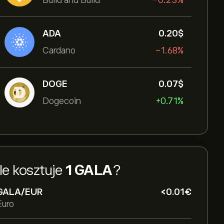
Build and Build
-0.23%
ADA
0.20‎$‎
Cardano
-1.68%
DOGE
0.07‎$‎
Dogecoin
+0.71%
Ile kosztuje
1 GALA
?
GALA/EUR
‎<‎0.01‎€‎
Euro