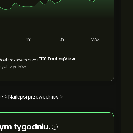
1Y
3Y
MAX
dostarczanych przez
szłych wyników
? >
Najlepsi przewodnicy >
tym tygodniu.
i