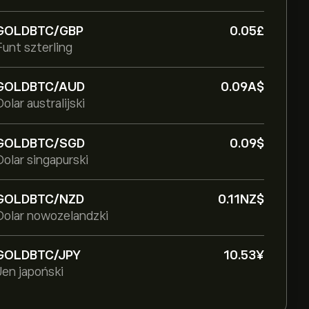
GOLDBTC/GBP
0.05‎£‎
Funt szterling
GOLDBTC/AUD
0.09‎A$‎
Dolar australijski
GOLDBTC/SGD
0.09‎$‎
Dolar singapurski
GOLDBTC/NZD
0.11‎NZ$‎
Dolar nowozelandzki
GOLDBTC/JPY
10.53‎¥‎
Jen japoński