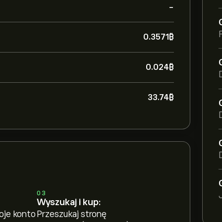
-
0.3571‎₿‎
0.024‎₿‎
33.74‎₿‎
03
Wyszukaj i kup:
oje konto
Przeszukaj stronę