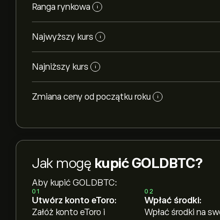
Ranga rynkowa
i
Najwyższy kurs
i
Najniższy kurs
i
Zmiana ceny od początku roku
i
Jak mogę
kupić GOLDBTC?
Aby kupić GOLDBTC:
01
02
Utwórz konto eToro:
Wpłać środki:
Załóż konto eToro i
Wpłać środki na sw