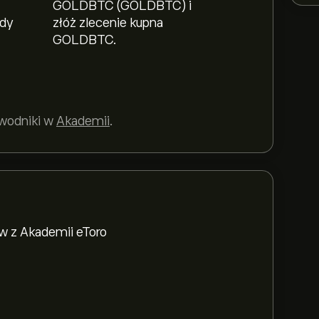
GOLDBTC (GOLDBTC) i
ody
złóż zlecenie kupna
GOLDBTC.
ewodniki w
Akademii
.
w z Akademii eToro