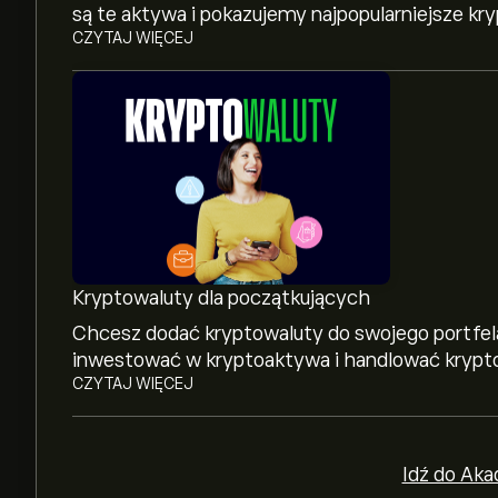
są te aktywa i pokazujemy najpopularniejsze kr
CZYTAJ WIĘCEJ
Obecna cena GOLDBTC wynosi 0.0665‎₿‎
Kapitalizacja rynkowa GOLDBTC wynosi (Dane s
Najwyższe w historii cena GOLDBTC to 0.3571‎
Kryptowaluty dla początkujących
Chcesz dodać kryptowaluty do swojego portfela
inwestować w kryptoaktywa i handlować krypt
GOLDBTC ma 24-godzinny wolumen obrotu wyn
CZYTAJ WIĘCEJ
Wybierz przedział czasowy „1D” lub „1T” na wyk
Idź do Aka
zobaczyć historyczne ruchy cenowe GOLDBTC.