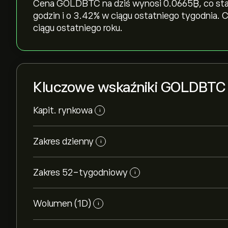
Cena GOLDBTC na dziś wynosi 0.0665‎₿‎, co sta
godzin i o ‎3.42‎% w ciągu ostatniego tygodnia.
ciągu ostatniego roku.
Kluczowe wskaźniki GOLDBTC
Kapit. rynkowa
i
Zakres dzienny
i
Zakres 52-tygodniowy
i
Wolumen (1D)
i