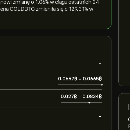
nowi zmianę o ‎1.06‎% w ciągu ostatnich 24
 Cena GOLDBTC zmieniła się o ‎129.31‎% w
-
0.0657‎₿‎
-
0.0665‎₿‎
0.027‎₿‎
-
0.0834‎₿‎
-