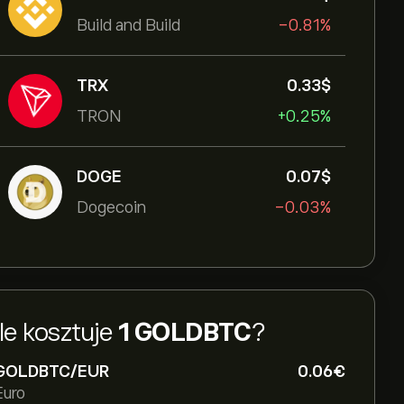
Build and Build
-0.81%
TRX
0.33‎$‎
TRON
+0.25%
DOGE
0.07‎$‎
Dogecoin
-0.03%
Ile kosztuje
1 GOLDBTC
?
GOLDBTC/EUR
0.06‎€‎
Euro