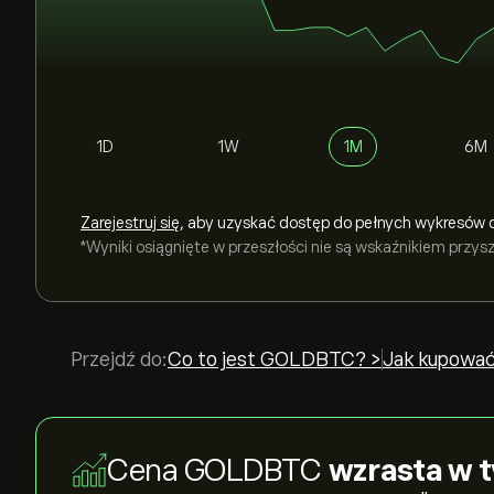
1D
1W
1M
6M
Zarejestruj się
, aby uzyskać dostęp do pełnych wykresów 
*Wyniki osiągnięte w przeszłości nie są wskaźnikiem przy
Przejdź do:
Co to jest GOLDBTC? >
Jak kupować
Cena GOLDBTC
wzrasta w 