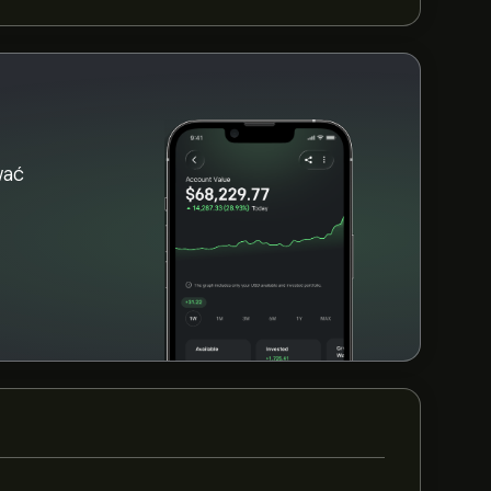
 (GOLDBTC)” na witrynie eToro. Po
zycisk „Handluj” i zdecyduj, ile GOLDBTC
 kupna GOLDBTC po określonej cenie w
wać