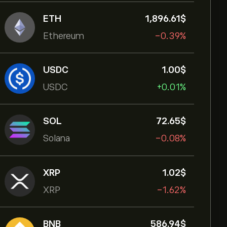
ETH
1,896.61‎$‎
Ethereum
-0.39%
USDC
1.00‎$‎
USDC
+0.01%
SOL
72.65‎$‎
Solana
-0.08%
XRP
1.02‎$‎
XRP
-1.62%
BNB
586.94‎$‎