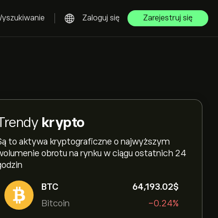
yszukiwanie
Zaloguj się
Zarejestruj się
Trendy
krypto
Są to aktywa kryptograficzne o najwyższym
wolumenie obrotu na rynku w ciągu ostatnich 24
godzin
BTC
64,193.02‎$‎
Bitcoin
-0.24%