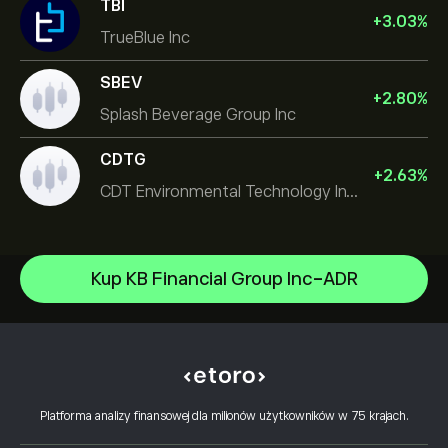
TBI
+
3.03
%
TrueBlue Inc
SBEV
+
2.80
%
Splash Beverage Group Inc
CDTG
+
2.63
%
CDT Environmental Technology Investment Holdings L
Micron Technology, Inc.
Kup KB Financial Group Inc-ADR
Space Exploration Technologies Corp
Centrum Pomocy
Alphabet Inc Class A
Jak dokonać wpłaty
Jak działa CopyTrading
JPMorgan Chase & Co
Jak wypłacić
Odpowiedzialny handel
Vistra Corp
Dlaczego warto wybrać eToro
Otwórz konto
Co to jest dźwignia finansowa i depozyt
Constellation Energy Corp
Platforma analizy finansowej dla milionów użytkowników w 75 krajach.
Recenzje eToro
Jak zweryfikować konto
zabezpieczający?
Polityka plików cookie