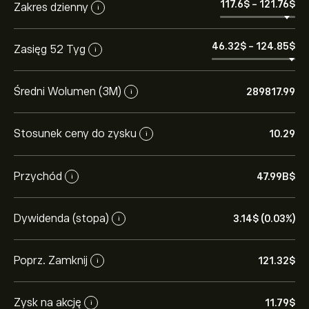
117.6‎$‎
-
121.76‎$‎
Zakres dzienny
i
46.32‎$‎
-
124.85‎$‎
Zasięg 52 Tyg
i
Średni Wolumen (3M)
289817.99
i
Stosunek ceny do zysku
10.29
i
Przychód
47.99B‎$‎
i
Dywidenda (stopa)
3.14‎$‎ (0.03%)
i
Poprz. Zamknij
121.32‎$‎
i
Zysk na akcję
11.79‎$‎
i