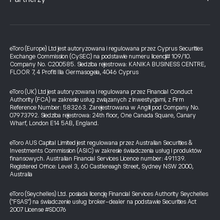
eToro (Europe) Ltd jest autoryzowana i regulowana przez Cyprus Securities
Exchange Commission (CySEC) na podstawie numeru licencji# 109/10.
Company No. C200585. Siedziba rejestrowa: KANIKA BUSINESS CENTRE,
FLOOR 7, 4 Profiti Ilia Germasogeia, 4046 Cyprus
eToro (UK) Ltd jest autoryzowana i regulowana przez Financial Conduct
Authority (FCA) w zakresie usług związanych z inwestycjami, z Firm
Reference Number: 583263. Zarejestrowana w Anglii pod Company No.
07973792. Siedziba rejestrowa: 24th floor, One Canada Square, Canary
Wharf, London E14 5AB, England.
eToro AUS Capital Limited jest regulowana przez Australian Securities &
Investments Commission (ASIC) w zakresie świadczenia usług i produktów
finansowych. Australian Financial Services Licence number: 491139.
Registered Office: Level 3, 60 Castlereagh Street, Sydney NSW 2000,
Australia
eToro (Seychelles) Ltd. posiada licencję Financial Services Authority Seychelles
("FSAS") na świadczenie usług broker-dealer na podstawie Securities Act
2007 License #SD076