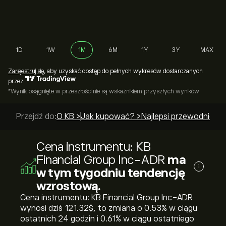
1D
1W
1M
6M
1Y
3Y
MAX
Zarejestruj się
, aby uzyskać dostęp do pełnych wykresów dostarczanych
przez
*Wyniki osiągnięte w przeszłości nie są wskaźnikiem przyszłych wyników
Przejdź do:
O KB >
Jak kupować? >
Najlepsi przewodnicy >
Cena instrumentu: KB
Financial Group Inc-ADR
ma
i
w tym tygodniu tendencję
wzrostową.
Cena instrumentu: KB Financial Group Inc-ADR
wynosi dziś 121.32‎$‎, to zmiana o ‎0.53‎% w ciągu
ostatnich 24 godzin i ‎0.61‎% w ciągu ostatniego