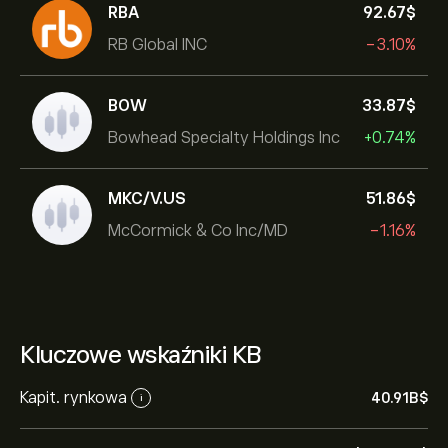
RBA
92.67‎$‎
RB Global INC
-3.10%
BOW
33.87‎$‎
Bowhead Specialty Holdings Inc
+0.74%
MKC/V.US
51.86‎$‎
McCormick & Co Inc/MD
-1.16%
Kluczowe wskaźniki KB
Kapit. rynkowa
40.91B‎$‎
i