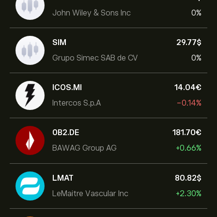
John Wiley & Sons Inc
0%
SIM
29.77‎$‎
Grupo Simec SAB de CV
0%
ICOS.MI
14.04‎€‎
Intercos S.p.A
-0.14%
0B2.DE
181.70‎€‎
BAWAG Group AG
+0.66%
LMAT
80.82‎$‎
LeMaitre Vascular Inc
+2.30%