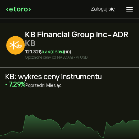
Zaloguj się
KB Financial Group Inc-ADR
KB
121.32‎$‎
0.64
(0.53%)
(1D)
Opóźnione ceny od
NASDAQ
•
w USD
KB: wykres ceny instrumentu
‎7.29‎
Poprzedni Miesiąc