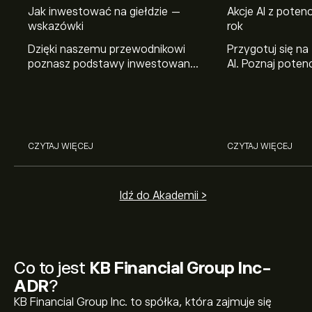
Jak inwestować na giełdzie —
Akcje AI z pote
wskazówki
rok
Dzięki naszemu przewodnikowi
Przygotuj się na
poznasz podstawy inwestowania
AI. Poznaj potenc
na giełdzie. Wyjaśniamy, jak działa
Broadcom, Crowd
rynek papierów wartościowych i
Networks i Amph
jak zacząć na nim handlować.
eToro.
CZYTAJ WIĘCEJ
CZYTAJ WIĘCEJ
Idź do Akademii >
Co to jest
KB Financial Group Inc-
ADR
?
KB Financial Group Inc. to spółka, która zajmuje się