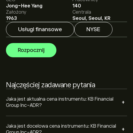
Średnia cena docelowa dla instrumentu: KB Financial
Jong-Hee Yang
140
Group Inc-ADR wynosi 121.32‎$‎.
Zarejestruj się
na
Założony
Centrala
eToro, aby poznać szczegółowe prognozy analityków i
1963
Seoul, Seoul, KR
ceny docelowe.
Usługi finansowe
NYSE
Analitycy oferują prognozy dla instrumentu: KB
Financial Group Inc-ADR w oparciu o trendy rynkowe,
raporty finansowe i przewidywany wzrost. Sprawdź
Rozpocznij
najnowsze prognozy dotyczące przyszłych ruchów
cen.
Kapitalizacja rynkowa KB Financial Group Inc-ADR
wynosi 40.91B‎$‎
Najczęściej zadawane pytania
Jaka jest aktualna cena instrumentu: KB Financial
+
Group Inc-ADR?
Jaka jest docelowa cena instrumentu: KB Financial
+
Group Inc-ADR?