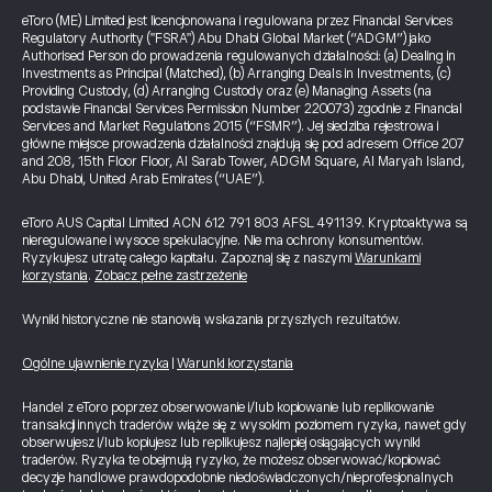
eToro (ME) Limited jest licencjonowana i regulowana przez Financial Services
Regulatory Authority ("FSRA") Abu Dhabi Global Market (“ADGM”) jako
Authorised Person do prowadzenia regulowanych działalności: (a) Dealing in
Investments as Principal (Matched), (b) Arranging Deals in Investments, (c)
Providing Custody, (d) Arranging Custody oraz (e) Managing Assets (na
podstawie Financial Services Permission Number 220073) zgodnie z Financial
Services and Market Regulations 2015 (“FSMR”). Jej siedziba rejestrowa i
główne miejsce prowadzenia działalności znajdują się pod adresem Office 207
and 208, 15th Floor Floor, Al Sarab Tower, ADGM Square, Al Maryah Island,
Abu Dhabi, United Arab Emirates (“UAE”).
eToro AUS Capital Limited ACN 612 791 803 AFSL 491139. Kryptoaktywa są
nieregulowane i wysoce spekulacyjne. Nie ma ochrony konsumentów.
Ryzykujesz utratę całego kapitału. Zapoznaj się z naszymi
Warunkami
korzystania
.
Zobacz pełne zastrzeżenie
Wyniki historyczne nie stanowią wskazania przyszłych rezultatów.
Ogólne ujawnienie ryzyka
|
Warunki korzystania
Handel z eToro poprzez obserwowanie i/lub kopiowanie lub replikowanie
transakcji innych traderów wiąże się z wysokim poziomem ryzyka, nawet gdy
obserwujesz i/lub kopiujesz lub replikujesz najlepiej osiągających wyniki
traderów. Ryzyka te obejmują ryzyko, że możesz obserwować/kopiować
decyzje handlowe prawdopodobnie niedoświadczonych/nieprofesjonalnych