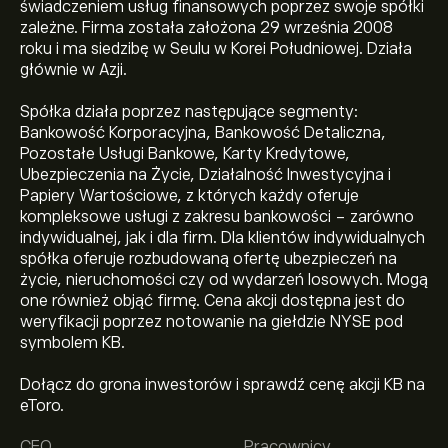
świadczeniem usług finansowych poprzez swoje spółki
zależne. Firma została założona 29 września 2008
roku i ma siedzibę w Seulu w Korei Południowej. Działa
głównie w Azji.
Spółka działa poprzez następujące segmenty:
Bankowość Korporacyjna, Bankowość Detaliczna,
Pozostałe Usługi Bankowe, Karty Kredytowe,
Ubezpieczenia na Życie, Działalność Inwestycyjna i
Papiery Wartościowe, z których każdy oferuje
kompleksowe usługi z zakresu bankowości - zarówno
indywidualnej, jak i dla firm. Dla klientów indywidualnych
spółka oferuje rozbudowaną ofertę ubezpieczeń na
życie, nieruchomości czy od wydarzeń losowych. Mogą
one również objąć firmę. Cena akcji dostępna jest do
weryfikacji poprzez notowanie na giełdzie NYSE pod
symbolem KB.
Aktualna cena instrumentu: KB wynosi 121.32‎$‎.
Dołącz do grona inwestorów i sprawdź cenę akcji KB na
eToro.
CEO
Pracownicy