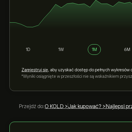
1D
1W
1M
6M
Zarejestruj się
, aby uzyskać dostęp do pełnych wykresów 
*Wyniki osiągnięte w przeszłości nie są wskaźnikiem przy
Przejdź do:
O KOLD >
Jak kupować? >
Najlepsi p