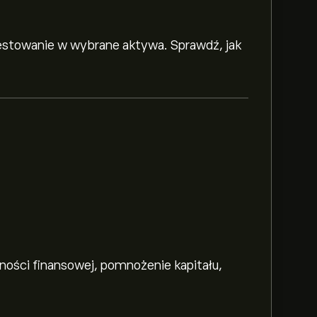
westowanie w wybrane aktywa. Sprawdź, jak
 Bloomberg Natural Gas to 84.91‎$‎
ności finansowej, pomnożenie kapitału,
resie eToro i pomniejsz widok, aby
UltraShort Bloomberg Natural Gas. Cena
ała się w przedziale 0.36‎$‎ w ciągu