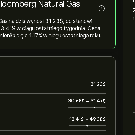
Bloomberg Natural Gas
i
s na dziś wynosi 31.23‎$‎, co stanowi
 ‎3.41‎% w ciągu ostatniego tygodnia. Cena
niła się o ‎1.17‎% w ciągu ostatniego roku.
31.23‎$‎
30.68‎$‎
-
31.47‎$‎
13.41‎$‎
-
49.38‎$‎