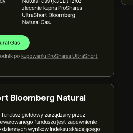
ody
Natural Gas (KOLD) i złóż
zlecenie kupna ProShares
UltraShort Bloomberg
Natural Gas.
ural Gas
wodnik po
kupowaniu ProShares UltraShort
ort Bloomberg Natural
 fundusz giełdowy zarządzany przez
lewarowanego funduszu jest zapewnienie
o dziennych wyników indeksu składającego