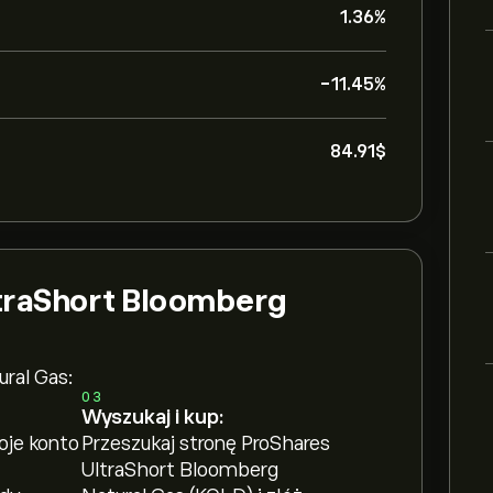
1.36%
-11.45%
84.91‎$‎
ltraShort Bloomberg
ral Gas:
03
Wyszukaj i kup:
oje konto
Przeszukaj stronę ProShares
UltraShort Bloomberg