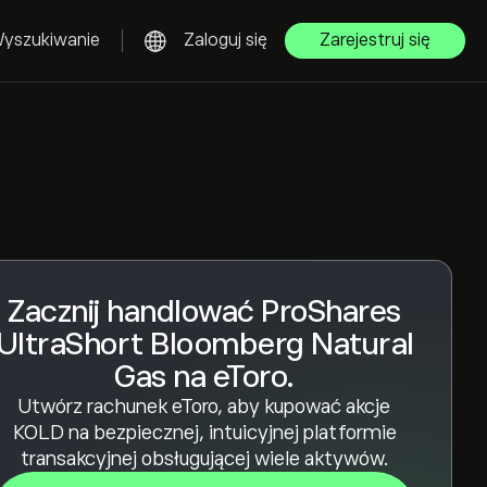
yszukiwanie
Zaloguj się
Zarejestruj się
Zacznij handlować ProShares
UltraShort Bloomberg Natural
Gas na eToro.
Utwórz rachunek eToro, aby kupować akcje
KOLD na bezpiecznej, intuicyjnej platformie
transakcyjnej obsługującej wiele aktywów.