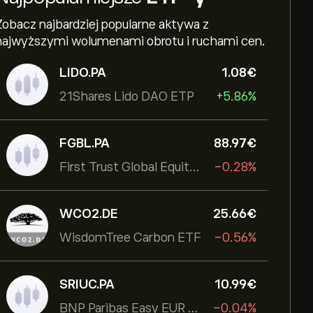
Zobacz najbardziej popularne aktywa z
najwyższymi wolumenami obrotu i ruchami cen.
LIDO.PA
1.08‎€‎
21Shares Lido DAO ETP
+5.86%
FGBL.PA
88.97‎€‎
First Trust Global Equity Income UCITS ETF
-0.28%
WCO2.DE
25.66‎€‎
WisdomTree Carbon ETF
-0.56%
SRIUC.PA
10.99‎€‎
BNP Paribas Easy EUR Corp Bond SRI Fossil Free Ult
-0.04%