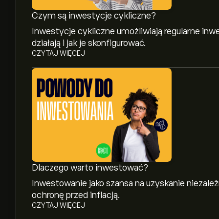
Czym są inwestycje cykliczne?
Inwestycje cykliczne umożliwiają regularne in
działają i jak je skonfigurować.
CZYTAJ WIĘCEJ
Obecna cena KOLD wynosi 31.23‎$‎
Najwyższe w historii cena ProShares UltraShort
Dlaczego warto inwestować?
Inwestowanie jako szansa na uzyskanie niezależ
ochronę przed inflacją.
Wybierz przedział czasowy „1D” lub „1T” na wyk
CZYTAJ WIĘCEJ
zobaczyć historyczne ruchy cenowe ProShares 
ProShares UltraShort Bloomberg Natural Gas wah