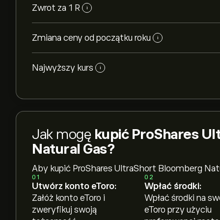
Zwrot za 1 R
i
Zmiana ceny od początku roku
i
Najwyższy kurs
i
Jak mogę
kupić ProShares U
Natural Gas?
Aby kupić ProShares UltraShort Bloomberg Natu
01
02
Utwórz konto eToro:
Wpłać środki:
Załóż konto eToro i
Wpłać środki na sw
zweryfikuj swoją
eToro przy użyciu