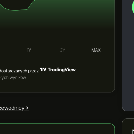
1Y
3Y
MAX
dostarczanych przez
szłych wyników
rzewodnicy >