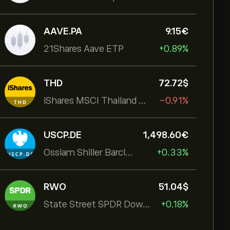
AAVE.PA
9.15‎€‎
21Shares Aave ETP
+0.89%
THD
72.72‎$‎
iShares MSCI Thailand ETF
-0.91%
USCP.DE
1,498.60‎€‎
Ossiam Shiller Barclays Cape US Sector Value TR
+0.33%
RWO
51.04‎$‎
State Street SPDR Dow Jones Global
+0.18%