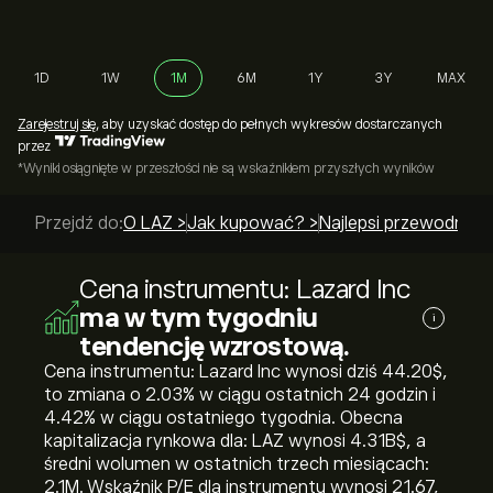
1D
1W
1M
6M
1Y
3Y
MAX
Zarejestruj się
, aby uzyskać dostęp do pełnych wykresów dostarczanych
przez
*Wyniki osiągnięte w przeszłości nie są wskaźnikiem przyszłych wyników
Przejdź do:
O LAZ >
Jak kupować? >
Najlepsi przewodnicy 
Cena instrumentu: Lazard Inc
ma w tym tygodniu
i
tendencję wzrostową.
Cena instrumentu: Lazard Inc wynosi dziś 44.20‎$‎,
to zmiana o ‎2.03‎% w ciągu ostatnich 24 godzin i
‎4.42‎% w ciągu ostatniego tygodnia. Obecna
kapitalizacja rynkowa dla: LAZ wynosi 4.31B‎$‎, a
średni wolumen w ostatnich trzech miesiącach:
2.1M. Wskaźnik P/E dla instrumentu wynosi 21.67,