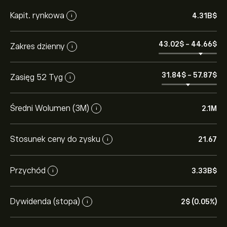
Kapit. rynkowa
4.31B‎$‎
i
43.02‎$‎
-
44.66‎$‎
Zakres dzienny
i
31.84‎$‎
-
57.87‎$‎
Zasięg 52 Tyg
i
Średni Wolumen (3M)
2.1M
i
Stosunek ceny do zysku
21.67
i
Przychód
3.33B‎$‎
i
Dywidenda (stopa)
2‎$‎ (0.05%)
i