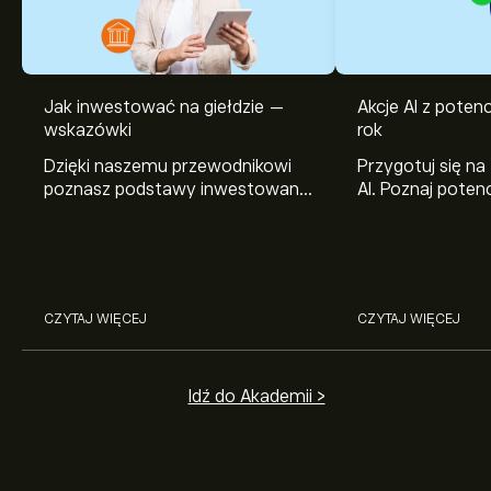
Jak inwestować na giełdzie —
Akcje AI z pote
wskazówki
rok
Dzięki naszemu przewodnikowi
Przygotuj się na
poznasz podstawy inwestowania
AI. Poznaj potenc
na giełdzie. Wyjaśniamy, jak działa
Broadcom, Crowd
rynek papierów wartościowych i
Networks i Amph
jak zacząć na nim handlować.
eToro.
CZYTAJ WIĘCEJ
CZYTAJ WIĘCEJ
Idź do Akademii >