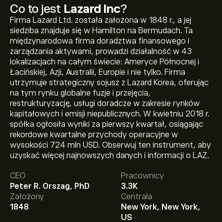
Co to jest
Lazard Inc
?
Firma Lazard Ltd. została założona w 1848 r., a jej
siedziba znajduje się w Hamilton na Bermudach. Ta
międzynarodowa firma doradztwa finansowego i
zarządzania aktywami, prowadzi działalność w 43
lokalizacjach na całym świecie: Ameryce Północnej i
Łacińskiej, Azji, Australii, Europie i nie tylko. Firma
utrzymuje strategiczny sojusz z Lazard Korea, oferując
na tym rynku globalne fuzje i przejęcia,
restrukturyzację, usługi doradcze w zakresie rynków
kapitałowych i emisji niepublicznych. W kwietniu 2018 r.
spółka ogłosiła wyniki za pierwszy kwartał, osiągając
rekordowe kwartalne przychody operacyjne w
Aktualna cena instrumentu: LAZ wynosi 44.20‎$‎.
wysokości 724 mln USD. Obserwuj ten instrument, aby
uzyskać więcej najnowszych danych i informacji o LAZ.
CEO
Pracownicy
Średnia cena docelowa dla instrumentu: Lazard Inc
Peter R. Orszag, PhD
3.3K
wynosi 44.20‎$‎.
Zarejestruj się
na eToro, aby poznać
Założony
Centrala
szczegółowe prognozy analityków i ceny docelowe.
1848
New York, New York,
US
Analitycy oferują prognozy dla instrumentu: Lazard Inc