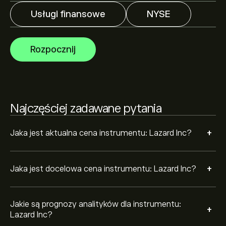
w oparciu o trendy rynkowe, raporty finansowe i
Usługi finansowe
NYSE
przewidywany wzrost. Sprawdź najnowsze prognozy
dotyczące przyszłych ruchów cen.
Kapitalizacja rynkowa Lazard Inc wynosi 4.31B‎$‎
Rozpocznij
Na podstawie rekomendacji 4 analityków dotyczących
LAZ z ostatnich 3 miesięcy, ogólny konsensus to
Trzymaj.
Najczęściej zadawane pytania
+
Jaka jest aktualna cena instrumentu: Lazard Inc?
+
Jaka jest docelowa cena instrumentu: Lazard Inc?
Jakie są prognozy analityków dla instrumentu:
+
Lazard Inc?