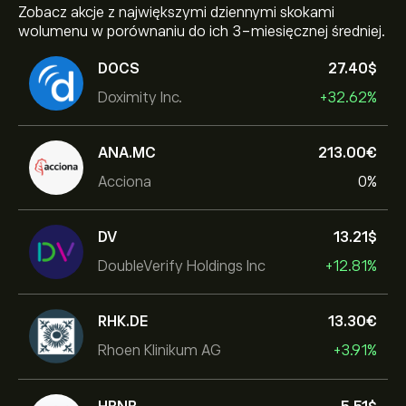
Zobacz akcje z największymi dziennymi skokami
wolumenu w porównaniu do ich 3-miesięcznej średniej.
DOCS
27.40‎$‎
Doximity Inc.
+32.62%
ANA.MC
213.00‎€‎
Acciona
0%
DV
13.21‎$‎
DoubleVerify Holdings Inc
+12.81%
RHK.DE
13.30‎€‎
Rhoen Klinikum AG
+3.91%