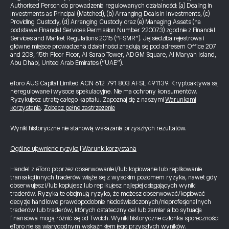
Authorised Person do prowadzenia regulowanych działalności: (a) Dealing in
Investments as Principal (Matched), (b) Arranging Deals in Investments, (c)
Providing Custody, (d) Arranging Custody oraz (e) Managing Assets (na
podstawie Financial Services Permission Number 220073) zgodnie z Financial
Services and Market Regulations 2015 (“FSMR”). Jej siedziba rejestrowa i
główne miejsce prowadzenia działalności znajdują się pod adresem Office 207
and 208, 15th Floor Floor, Al Sarab Tower, ADGM Square, Al Maryah Island,
Abu Dhabi, United Arab Emirates (“UAE”).
eToro AUS Capital Limited ACN 612 791 803 AFSL 491139. Kryptoaktywa są
nieregulowane i wysoce spekulacyjne. Nie ma ochrony konsumentów.
Ryzykujesz utratę całego kapitału. Zapoznaj się z naszymi
Warunkami
korzystania
.
Zobacz pełne zastrzeżenie
Wyniki historyczne nie stanowią wskazania przyszłych rezultatów.
Ogólne ujawnienie ryzyka
|
Warunki korzystania
Handel z eToro poprzez obserwowanie i/lub kopiowanie lub replikowanie
transakcji innych traderów wiąże się z wysokim poziomem ryzyka, nawet gdy
obserwujesz i/lub kopiujesz lub replikujesz najlepiej osiągających wyniki
traderów. Ryzyka te obejmują ryzyko, że możesz obserwować/kopiować
decyzje handlowe prawdopodobnie niedoświadczonych/nieprofesjonalnych
traderów lub traderów, których ostateczny cel lub zamiar albo sytuacja
finansowa mogą różnić się od Twoich. Wyniki historyczne członka społeczności
eToro nie są wiarygodnym wskaźnikiem jego przyszłych wyników.