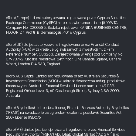
eToro (Europe) Ltd jest autoryzowana i regulowana przez Cyprus Securities
Exchange Commission (CySEC) na podstawie numeru licencji# 109/10.
Company No. C200585. Siedziba rejestrowa: KANIKA BUSINESS CENTRE,
FLOOR 7, 4 Profiti Ilia Germasogeia, 4046 Cyprus
eToro (UK) Ltd jest autoryzowana i regulowana przez Financial Conduct
Authority (FCA) w zakresie usług związanych z inwestycjami, z Firm
Reference Number: 583263. Zarejestrowana w Anglii pod Company No.
07973792. Siedziba rejestrowa: 24th floor, One Canada Square, Canary
Wharf, London E14 5AB, England.
eToro AUS Capital Limited jest regulowana przez Australian Securities &
Investments Commission (ASIC) w zakresie świadczenia usług i produktów
finansowych. Australian Financial Services Licence number: 491139.
Registered Office: Level 3, 60 Castlereagh Street, Sydney NSW 2000,
Australia
eToro (Seychelles) Ltd. posiada licencję Financial Services Authority Seychelles
("FSAS") na świadczenie usług broker-dealer na podstawie Securities Act
2007 License #SD076
eToro (ME) Limited jest licencjonowana i regulowana przez Financial Services
Regulatory Authority ("FSRA") Abu Dhabi Global Market (“ADGM”) jako