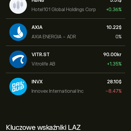
HBNB
5.51‎$‎
Hotel101 Global Holdings Corp
+0.36%
AXIA
10.22‎$‎
AXIA ENERGIA - ADR
0%
VITR.ST
90.00‎kr‎
Vitrolife AB
+1.35%
INVX
28.10‎$‎
Innovex International Inc
-8.47%
Kluczowe wskaźniki LAZ