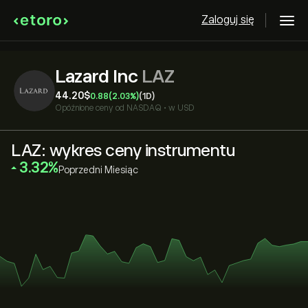
Zaloguj się
Lazard Inc
LAZ
44.20‎$‎
0.88
(2.03%)
(1D)
Opóźnione ceny od
NASDAQ
•
w USD
LAZ: wykres ceny instrumentu
‎3.32‎
Poprzedni Miesiąc