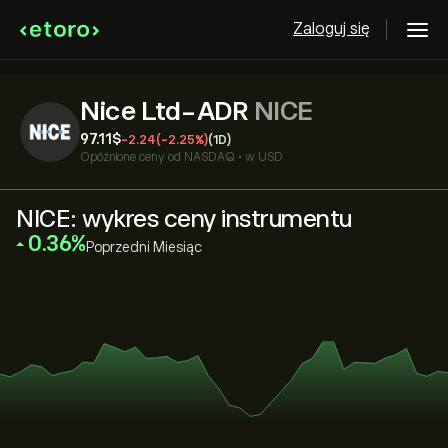
Zaloguj się
Nice Ltd-ADR
NICE
97.11‎$‎
-2.24
(-2.25%)
(1D)
Opóźnione ceny od
NASDAQ
•
w USD
NICE: wykres ceny instrumentu
‎0.36‎
Poprzedni Miesiąc