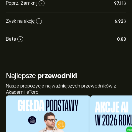
Poprz. Zamknij
97.11‎$‎
i
Zysk na akcję
6.92‎$‎
i
Beta
0.83
i
Najlepsze
przewodniki
Nasze propozycje najważniejszych przewodników z
Akademii eToro