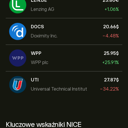
LEN.DE
23.80‎€‎
Lenzing AG
+1.06%
DOCS
20.66‎$‎
Doximity Inc.
-4.48%
WPP
25.95‎$‎
WPP plc
+25.91%
UTI
27.87‎$‎
Universal Technical Institut
-34.22%
Kluczowe wskaźniki NICE