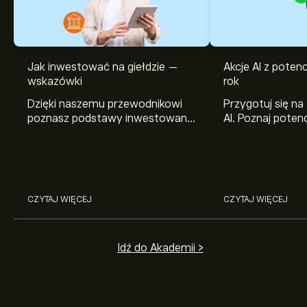
Jak inwestować na giełdzie —
Akcje AI z pote
wskazówki
rok
Dzięki naszemu przewodnikowi
Przygotuj się na
poznasz podstawy inwestowania
AI. Poznaj potenc
na giełdzie. Wyjaśniamy, jak działa
Broadcom, Crowd
rynek papierów wartościowych i
Networks i Amph
jak zacząć na nim handlować.
eToro.
CZYTAJ WIĘCEJ
CZYTAJ WIĘCEJ
Idź do Akademii >