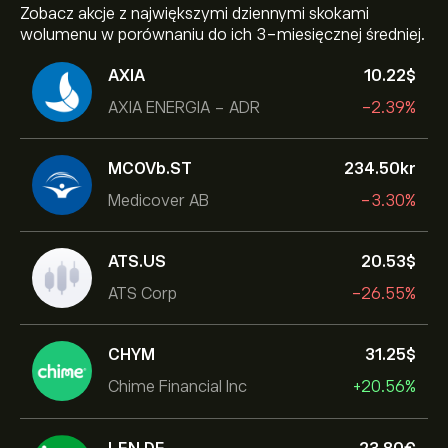
Zobacz akcje z największymi dziennymi skokami
wolumenu w porównaniu do ich 3-miesięcznej średniej.
AXIA
10.22‎$‎
AXIA ENERGIA - ADR
-2.39%
MCOVb.ST
234.50‎kr‎
Medicover AB
-3.30%
ATS.US
20.53‎$‎
ATS Corp
-26.55%
CHYM
31.25‎$‎
Chime Financial Inc
+20.56%