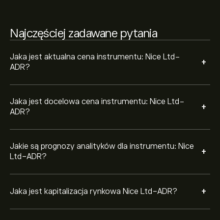
Na podstawie rekomendacji 5 analityków dotyczących
Najczęściej zadawane pytania
NICE z ostatnich 3 miesięcy, ogólny konsensus to
Trzymaj.
Jaka jest aktualna cena instrumentu: Nice Ltd-
+
ADR?
Jaka jest docelowa cena instrumentu: Nice Ltd-
+
ADR?
Jakie są prognozy analityków dla instrumentu: Nice
+
Ltd-ADR?
+
Jaka jest kapitalizacja rynkowa Nice Ltd-ADR?