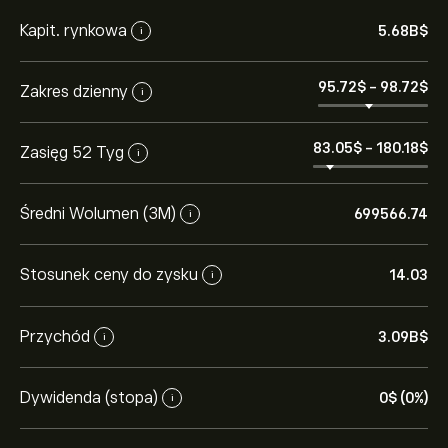
Kapit. rynkowa
5.68B‎$‎
i
95.72‎$‎
-
98.72‎$‎
Zakres dzienny
i
83.05‎$‎
-
180.18‎$‎
Zasięg 52 Tyg
i
Średni Wolumen (3M)
699566.74
i
Stosunek ceny do zysku
14.03
i
Przychód
3.09B‎$‎
i
Dywidenda (stopa)
0‎$‎ (0%)
i