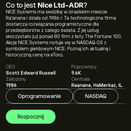
Co to jest
Nice Ltd-ADR
?
NICE Systems ma siedzibę w izraelskim mieście
Ra'anana i dziala od 1986 r. Ta technologiczna firma
dostarcza rozwiązania programistyczne dla
przedsiębiorstw z całego świata. Z jej usług
skorzystało już ponad 80 firm z listy The Fortune 100.
Akcje NICE Systems notuje się w NASDAQ GS z
Aktualna cena instrumentu: NICE wynosi 97.11‎$‎.
symbolem giełdowym NICE. Poznaj ich aktualną i
historyczną cenę na eToro.
CEO
Pracownicy
Średnia cena docelowa dla instrumentu: Nice Ltd-ADR
Scott Edward Russell
9.6K
wynosi 97.11‎$‎.
Zarejestruj się
na eToro, aby poznać
Założony
Centrala
szczegółowe prognozy analityków i ceny docelowe.
1986
Raanana, HaMerkaz, IL
Oprogramowanie
NASDAQ
Analitycy oferują prognozy dla instrumentu: Nice Ltd-
ADR w oparciu o trendy rynkowe, raporty finansowe i
przewidywany wzrost. Sprawdź najnowsze prognozy
Rozpocznij
dotyczące przyszłych ruchów cen.
Kapitalizacja rynkowa Nice Ltd-ADR wynosi 5.68B‎$‎