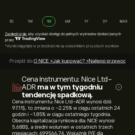
1D
1W
1M
6M
1Y
3Y
MAX
Zarejestruj się
, aby uzyskać dostęp do pełnych wykresów dostarczanych
przez
*Wyniki osiągnięte w przeszłości nie są wskaźnikiem przyszłych wyników
Przejdź do:
O NICE >
Jak kupować? >
Najlepsi przewodnicy
Cena instrumentu: Nice Ltd-
ADR
ma w tym tygodniu
i
tendencję spadkową.
Cena instrumentu: Nice Ltd-ADR wynosi dziś
97.11‎$‎, to zmiana o ‎-2.25‎% w ciągu ostatnich 24
godzin i ‎-1.85‎% w ciągu ostatniego tygodnia.
Obecna kapitalizacja rynkowa dla: NICE wynosi
5.68B‎$‎, a średni wolumen w ostatnich trzech
miesiącach: 699566.74. Wskaźnik P/E dla