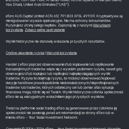
and 208, 15th Floor Floor, Al Sarab Tower, ADGM Square, Al Maryah Island,
Abu Dhabi, United Arab Emirates (“UAE”).
eToro AUS Capital Limited ACN 612 791 803 AFSL 491139. Kryptoaktywa są
nieregulowane i wysoce spekulacyjne. Nie ma ochrony konsumentów.
Ryzykujesz utratę całego kapitału. Zapoznaj się z naszymi
Warunkami
korzystania
.
Zobacz pełne zastrzeżenie
Wyniki historyczne nie stanowią wskazania przyszłych rezultatów.
Ogólne ujawnienie ryzyka
|
Warunki korzystania
Handel z eToro poprzez obserwowanie i/lub kopiowanie lub replikowanie
transakcji innych traderów wiąże się z wysokim poziomem ryzyka, nawet gdy
obserwujesz i/lub kopiujesz lub replikujesz najlepiej osiągających wyniki
traderów. Ryzyka te obejmują ryzyko, że możesz obserwować/kopiować
decyzje handlowe prawdopodobnie niedoświadczonych/nieprofesjonalnych
traderów lub traderów, których ostateczny cel lub zamiar albo sytuacja
finansowa mogą różnić się od Twoich. Wyniki historyczne członka społeczności
eToro nie są wiarygodnym wskaźnikiem jego przyszłych wyników.
Treści na platformie social trading eToro są generowane przez członków jej
społeczności i nie zawierają porad ani rekomendacji ze strony eToro lub w
imieniu eToro - Your Social Investment Network.