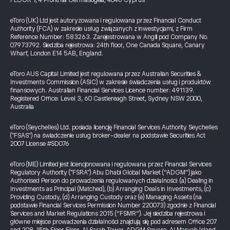
FLOOR 7, 4 Profiti Ilia Germasogeia, 4046 Cyprus
eToro (UK) Ltd jest autoryzowana i regulowana przez Financial Conduct
Authority (FCA) w zakresie usług związanych z inwestycjami, z Firm
Reference Number: 583263. Zarejestrowana w Anglii pod Company No.
07973792. Siedziba rejestrowa: 24th floor, One Canada Square, Canary
Wharf, London E14 5AB, England.
eToro AUS Capital Limited jest regulowana przez Australian Securities &
Investments Commission (ASIC) w zakresie świadczenia usług i produktów
finansowych. Australian Financial Services Licence number: 491139.
Registered Office: Level 3, 60 Castlereagh Street, Sydney NSW 2000,
Australia
eToro (Seychelles) Ltd. posiada licencję Financial Services Authority Seychelles
("FSAS") na świadczenie usług broker-dealer na podstawie Securities Act
2007 License #SD076
eToro (ME) Limited jest licencjonowana i regulowana przez Financial Services
Regulatory Authority ("FSRA") Abu Dhabi Global Market (“ADGM”) jako
Authorised Person do prowadzenia regulowanych działalności: (a) Dealing in
Investments as Principal (Matched), (b) Arranging Deals in Investments, (c)
Providing Custody, (d) Arranging Custody oraz (e) Managing Assets (na
podstawie Financial Services Permission Number 220073) zgodnie z Financial
Services and Market Regulations 2015 (“FSMR”). Jej siedziba rejestrowa i
główne miejsce prowadzenia działalności znajdują się pod adresem Office 207