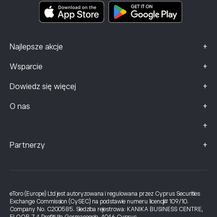
Dane dotyczące skarg (klienci FCA)
+
Najlepsze akcje
+
Wsparcie
+
Dowiedz się więcej
+
O nas
+
+
Partnerzy
eToro (Europe) Ltd jest autoryzowana i regulowana przez Cyprus Securities
Exchange Commission (CySEC) na podstawie numeru licencji# 109/10.
Company No. C200585. Siedziba rejestrowa: KANIKA BUSINESS CENTRE,