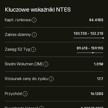
Kluczowe wskaźniki NTES
Kapit. rynkowa
84.41B‎$‎
i
130.73‎$‎
-
132.21‎$‎
Zakres dzienny
i
89.61‎$‎
-
159.19‎$‎
Zasięg 52 Tyg
i
Średni Wolumen (3M)
1.01M
i
Stosunek ceny do zysku
17.7
i
Przychód
16.12B‎$‎
i