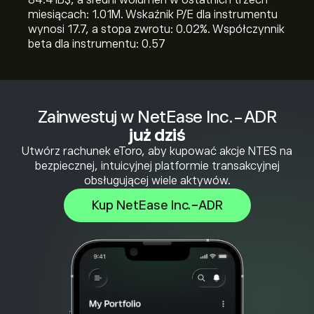
84.41B‎$‎, a średni wolumen w ostatnich trzech
miesiącach: 1.01M. Wskaźnik P/E dla instrumentu
wynosi 17.7, a stopa zwrotu: 0.02%. Współczynnik
beta dla instrumentu: 0.57
Zainwestuj w NetEase Inc.-ADR
już dziś
Utwórz rachunek eToro, aby kupować akcje NTES na
bezpiecznej, intuicyjnej platformie transakcyjnej
obsługującej wiele aktywów.
Kup NetEase Inc.-ADR