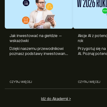
Jak inwestować na giełdzie —
Akcje AI z pote
Aktualna cena instrumentu: NTES wynosi 132.22‎$‎.
wskazówki
rok
Dzięki naszemu przewodnikowi
Przygotuj się na
poznasz podstawy inwestowania
AI. Poznaj potenc
na giełdzie. Wyjaśniamy, jak działa
Broadcom, Crowd
Średnia cena docelowa dla instrumentu: NetEase Inc.-
rynek papierów wartościowych i
Networks i Amph
ADR wynosi 132.22‎$‎.
Zarejestruj się
na eToro, aby
jak zacząć na nim handlować.
eToro.
poznać szczegółowe prognozy analityków i ceny
docelowe.
Analitycy oferują prognozy dla instrumentu: NetEase
CZYTAJ WIĘCEJ
CZYTAJ WIĘCEJ
Inc.-ADR w oparciu o trendy rynkowe, raporty
finansowe i przewidywany wzrost. Sprawdź najnowsze
prognozy dotyczące przyszłych ruchów cen.
Kapitalizacja rynkowa NetEase Inc.-ADR wynosi
Idź do Akademii >
84.41B‎$‎