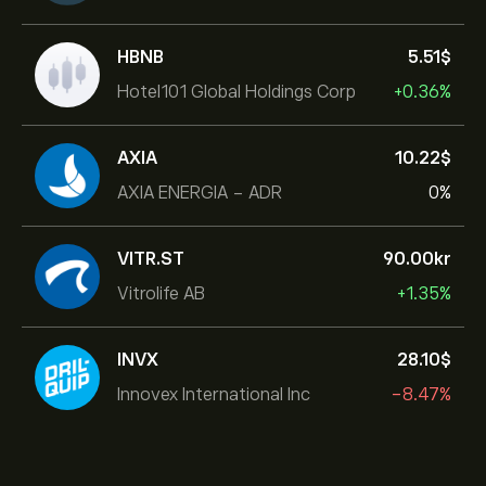
HBNB
5.51‎$‎
Hotel101 Global Holdings Corp
+0.36%
AXIA
10.22‎$‎
AXIA ENERGIA - ADR
0%
VITR.ST
90.00‎kr‎
Vitrolife AB
+1.35%
INVX
28.10‎$‎
Innovex International Inc
-8.47%