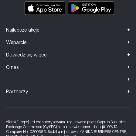
Dane dotyczące skarg (klienci FCA)
+
Najlepsze akcje
+
Wsparcie
+
Dowiedz się więcej
+
O nas
+
+
Partnerzy
eToro (Europe) Ltd jest autoryzowana i regulowana przez Cyprus Securities
Exchange Commission (CySEC) na podstawie numeru licencji# 109/10.
Company No. C200585. Siedziba rejestrowa: KANIKA BUSINESS CENTRE,