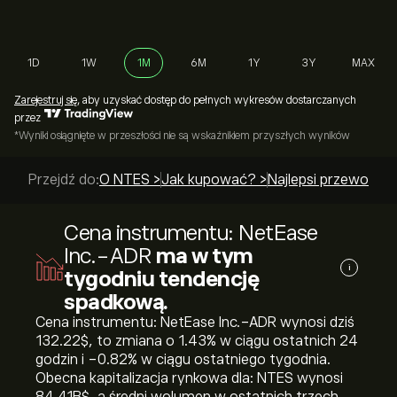
1D
1W
1M
6M
1Y
3Y
MAX
Zarejestruj się
, aby uzyskać dostęp do pełnych wykresów dostarczanych
przez
*Wyniki osiągnięte w przeszłości nie są wskaźnikiem przyszłych wyników
Przejdź do:
O NTES >
Jak kupować? >
Najlepsi przewodnic
Cena instrumentu: NetEase
Inc.-ADR
ma w tym
i
tygodniu tendencję
spadkową.
Cena instrumentu: NetEase Inc.-ADR wynosi dziś
132.22‎$‎, to zmiana o ‎1.43‎% w ciągu ostatnich 24
godzin i ‎-0.82‎% w ciągu ostatniego tygodnia.
Obecna kapitalizacja rynkowa dla: NTES wynosi