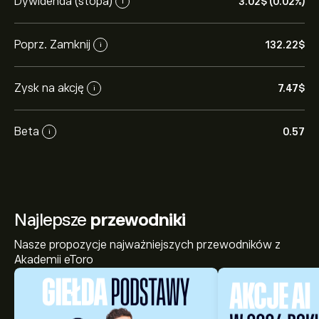
Dywidenda (stopa)
3.02‎$‎ (0.02%)
i
Poprz. Zamknij
132.22‎$‎
i
Zysk na akcję
7.47‎$‎
i
Beta
0.57
i
Najlepsze
przewodniki
Nasze propozycje najważniejszych przewodników z
Akademii eToro