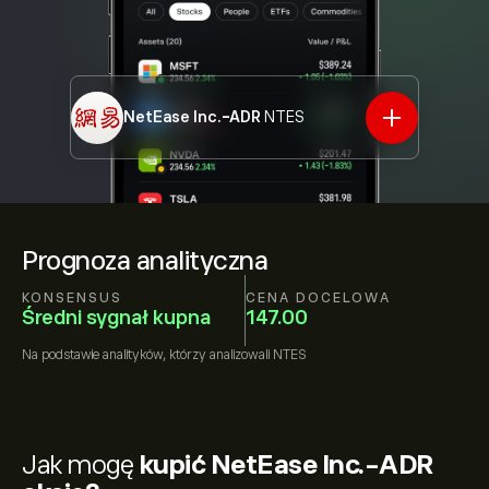
NetEase Inc.-ADR
NTES
Prognoza analityczna
KONSENSUS
CENA DOCELOWA
Średni sygnał kupna
147.00
Na podstawie
analityków, którzy analizowali
NTES
Jak mogę
kupić NetEase Inc.-ADR