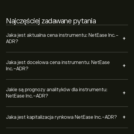
Na podstawie rekomendacji 3 analityków dotyczących
Najczęściej zadawane pytania
NTES z ostatnich 3 miesięcy, ogólny konsensus to
Średni sygnał kupna.
Jaka jest aktualna cena instrumentu: NetEase Inc.-
+
ADR?
Jaka jest docelowa cena instrumentu: NetEase
+
Inc.-ADR?
Jakie są prognozy analityków dla instrumentu:
+
NetEase Inc.-ADR?
+
Jaka jest kapitalizacja rynkowa NetEase Inc.-ADR?