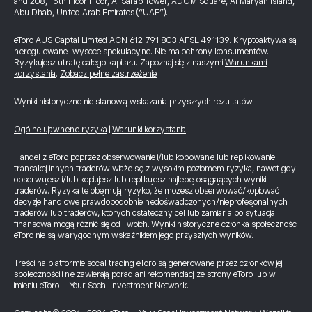
and 208, 15th Floor Floor, Al Sarab Tower, ADGM Square, Al Maryah Island,
Abu Dhabi, United Arab Emirates (“UAE”).
eToro AUS Capital Limited ACN 612 791 803 AFSL 491139. Kryptoaktywa są
nieregulowane i wysoce spekulacyjne. Nie ma ochrony konsumentów.
Ryzykujesz utratę całego kapitału. Zapoznaj się z naszymi
Warunkami
korzystania
.
Zobacz pełne zastrzeżenie
Wyniki historyczne nie stanowią wskazania przyszłych rezultatów.
Ogólne ujawnienie ryzyka
|
Warunki korzystania
Handel z eToro poprzez obserwowanie i/lub kopiowanie lub replikowanie
transakcji innych traderów wiąże się z wysokim poziomem ryzyka, nawet gdy
obserwujesz i/lub kopiujesz lub replikujesz najlepiej osiągających wyniki
traderów. Ryzyka te obejmują ryzyko, że możesz obserwować/kopiować
decyzje handlowe prawdopodobnie niedoświadczonych/nieprofesjonalnych
traderów lub traderów, których ostateczny cel lub zamiar albo sytuacja
finansowa mogą różnić się od Twoich. Wyniki historyczne członka społeczności
eToro nie są wiarygodnym wskaźnikiem jego przyszłych wyników.
Treści na platformie social trading eToro są generowane przez członków jej
społeczności i nie zawierają porad ani rekomendacji ze strony eToro lub w
imieniu eToro - Your Social Investment Network.