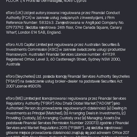
FLOOR 7, 4 Profiti Ilia Germasogeia, 4046 Cyprus
eToro (UK) Ltd jest autoryzowana i regulowana przez Financial Conduct
Authority (FCA) w zakresie usług związanych z inwestycjami, z Firm
Reference Number: 583263. Zarejestrowana w Anglii pod Company No.
07973792. Siedziba rejestrowa: 24th floor, One Canada Square, Canary
Wharf, London E14 5AB, England.
eToro AUS Capital Limited jest regulowana przez Australian Securities &
Investments Commission (ASIC) w zakresie świadczenia usług i produktów
finansowych. Australian Financial Services Licence number: 491139.
Registered Office: Level 3, 60 Castlereagh Street, Sydney NSW 2000,
Australia
eToro (Seychelles) Ltd. posiada licencję Financial Services Authority Seychelles
("FSAS") na świadczenie usług broker-dealer na podstawie Securities Act
2007 License #SD076
eToro (ME) Limited jest licencjonowana i regulowana przez Financial Services
Regulatory Authority ("FSRA") Abu Dhabi Global Market (“ADGM”) jako
Authorised Person do prowadzenia regulowanych działalności: (a) Dealing in
Investments as Principal (Matched), (b) Arranging Deals in Investments, (c)
Providing Custody, (d) Arranging Custody oraz (e) Managing Assets (na
podstawie Financial Services Permission Number 220073) zgodnie z Financial
Services and Market Regulations 2015 (“FSMR”). Jej siedziba rejestrowa i
główne miejsce prowadzenia działalności znajdują się pod adresem Office 207