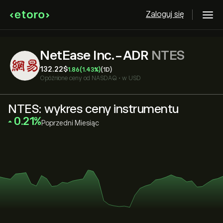
Zaloguj się
NetEase Inc.-ADR
NTES
132.22‎$‎
1.86
(1.43%)
(1D)
Opóźnione ceny od
NASDAQ
•
w USD
NTES: wykres ceny instrumentu
‎0.21‎
Poprzedni Miesiąc