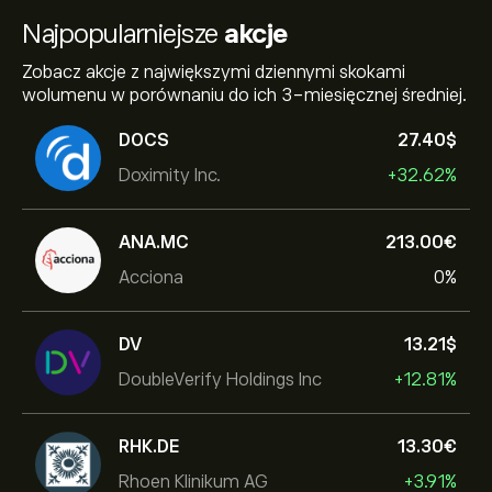
Najpopularniejsze
akcje
Zobacz akcje z największymi dziennymi skokami
wolumenu w porównaniu do ich 3-miesięcznej średniej.
DOCS
27.40‎$‎
Doximity Inc.
+32.62%
ANA.MC
213.00‎€‎
Acciona
0%
DV
13.21‎$‎
DoubleVerify Holdings Inc
+12.81%
RHK.DE
13.30‎€‎
Rhoen Klinikum AG
+3.91%