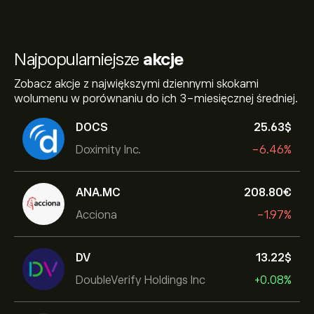
Najpopularniejsze
akcje
Zobacz akcje z największymi dziennymi skokami
wolumenu w porównaniu do ich 3-miesięcznej średniej.
DOCS
25.63‎$‎
Doximity Inc.
-6.46%
ANA.MC
208.80‎€‎
Acciona
-1.97%
DV
13.22‎$‎
DoubleVerify Holdings Inc
+0.08%