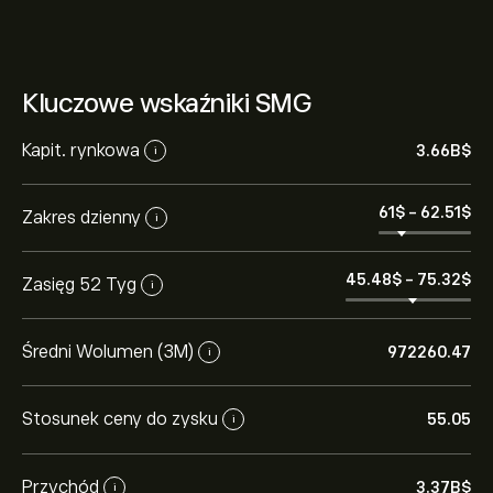
Kluczowe wskaźniki SMG
Kapit. rynkowa
3.66B‎$‎
i
61‎$‎
-
62.51‎$‎
Zakres dzienny
i
45.48‎$‎
-
75.32‎$‎
Zasięg 52 Tyg
i
Średni Wolumen (3M)
972260.47
i
Stosunek ceny do zysku
55.05
i
Przychód
3.37B‎$‎
i