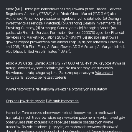
eToro (ME) Limited jest licencjonowana i regulowana przez Financial Services
Regulatory Authority ("FSRA") Abu Dhabi Global Market (“ADGM”) jako
Authorised Person do prowadzenia regulowanych działalności: (a) Dealing in
Investments as Principal (Matched), (b) Arranging Deals in Investments, (c)
Providing Custody, (d) Arranging Custody oraz (e) Managing Assets (na
podstawie Financial Services Permission Number 220073) zgodnie z Financial
Services and Market Regulations 2015 (“FSMR”). Jej siedziba rejestrowa i
główne miejsce prowadzenia działalności znajdują się pod adresem Office 207
and 208, 15th Floor Floor, Al Sarab Tower, ADGM Square, Al Maryah Island,
Abu Dhabi, United Arab Emirates (“UAE”).
eToro AUS Capital Limited ACN 612 791 803 AFSL 491139. Kryptoaktywa są
nieregulowane i wysoce spekulacyjne. Nie ma ochrony konsumentów.
Ryzykujesz utratę całego kapitału. Zapoznaj się z naszymi
Warunkami
korzystania
.
Zobacz pełne zastrzeżenie
Wyniki historyczne nie stanowią wskazania przyszłych rezultatów.
Ogólne ujawnienie ryzyka
|
Warunki korzystania
Handel z eToro poprzez obserwowanie i/lub kopiowanie lub replikowanie
transakcji innych traderów wiąże się z wysokim poziomem ryzyka, nawet gdy
obserwujesz i/lub kopiujesz lub replikujesz najlepiej osiągających wyniki
traderów. Ryzyka te obejmują ryzyko, że możesz obserwować/kopiować
decyzje handlowe prawdopodobnie niedoświadczonych/nieprofesjonalnych