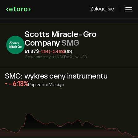
Zaloguj się
Scotts Miracle-Gro
Company
SMG
61.37‎$‎
-1.54
(-2.45%)
(1D)
Opóźnione ceny od
NASDAQ
•
w USD
SMG: wykres ceny instrumentu
‎-6.13‎
Poprzedni Miesiąc