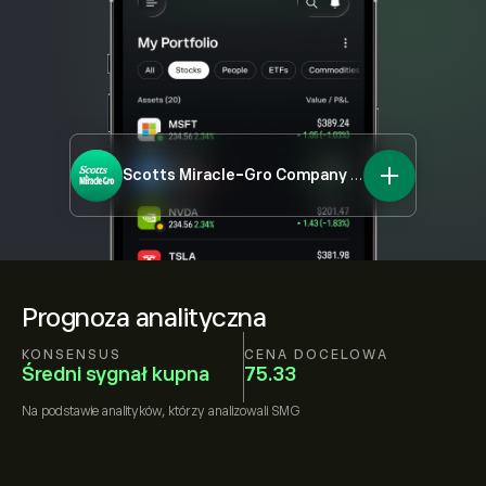
Scotts Miracle-Gro Company
SMG
Prognoza analityczna
KONSENSUS
CENA DOCELOWA
Średni sygnał kupna
75.33
Na podstawie
analityków, którzy analizowali
SMG