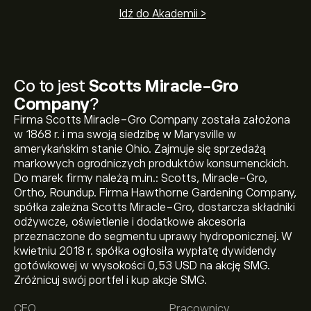
Idź do Akademii >
Co to jest
Scotts Miracle-Gro
Company
?
Firma Scotts Miracle-Gro Company została założona
w 1868 r. i ma swoją siedzibę w Marysville w
amerykańskim stanie Ohio. Zajmuje się sprzedażą
markowych ogrodniczych produktów konsumenckich.
Do marek firmy należą m.in.: Scotts, Miracle-Gro,
Ortho, Roundup. Firma Hawthorne Gardening Company,
spółka zależna Scotts Miracle-Gro, dostarcza składniki
odżywcze, oświetlenie i dodatkowe akcesoria
przeznaczone do segmentu uprawy hydroponicznej. W
kwietniu 2018 r. spółka ogłosiła wypłatę dywidendy
Aktualna cena instrumentu: SMG wynosi 61.37‎$‎.
gotówkowej w wysokości 0,53 USD na akcję SMG.
Zróżnicuj swój portfel i kup akcje SMG.
CEO
Pracownicy