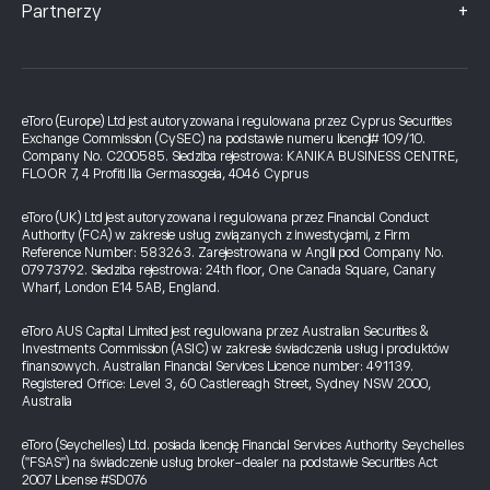
+
Partnerzy
eToro (Europe) Ltd jest autoryzowana i regulowana przez Cyprus Securities
Exchange Commission (CySEC) na podstawie numeru licencji# 109/10.
Company No. C200585. Siedziba rejestrowa: KANIKA BUSINESS CENTRE,
FLOOR 7, 4 Profiti Ilia Germasogeia, 4046 Cyprus
eToro (UK) Ltd jest autoryzowana i regulowana przez Financial Conduct
Authority (FCA) w zakresie usług związanych z inwestycjami, z Firm
Reference Number: 583263. Zarejestrowana w Anglii pod Company No.
07973792. Siedziba rejestrowa: 24th floor, One Canada Square, Canary
Wharf, London E14 5AB, England.
eToro AUS Capital Limited jest regulowana przez Australian Securities &
Investments Commission (ASIC) w zakresie świadczenia usług i produktów
finansowych. Australian Financial Services Licence number: 491139.
Registered Office: Level 3, 60 Castlereagh Street, Sydney NSW 2000,
Australia
eToro (Seychelles) Ltd. posiada licencję Financial Services Authority Seychelles
("FSAS") na świadczenie usług broker-dealer na podstawie Securities Act
2007 License #SD076