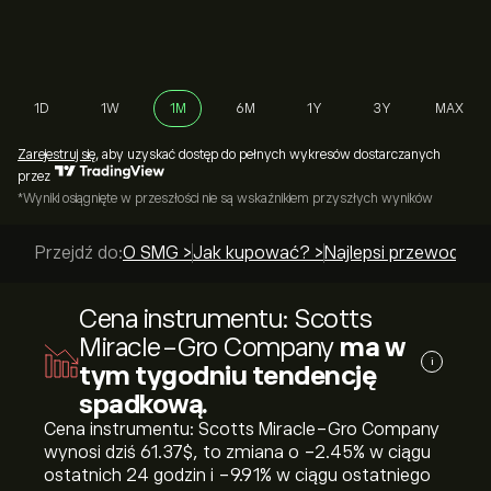
1D
1W
1M
6M
1Y
3Y
MAX
Zarejestruj się
, aby uzyskać dostęp do pełnych wykresów dostarczanych
przez
*Wyniki osiągnięte w przeszłości nie są wskaźnikiem przyszłych wyników
Przejdź do:
O SMG >
Jak kupować? >
Najlepsi przewodnicy
Cena instrumentu: Scotts
Miracle-Gro Company
ma w
i
tym tygodniu tendencję
spadkową.
Cena instrumentu: Scotts Miracle-Gro Company
wynosi dziś 61.37‎$‎, to zmiana o ‎-2.45‎% w ciągu
ostatnich 24 godzin i ‎-9.91‎% w ciągu ostatniego