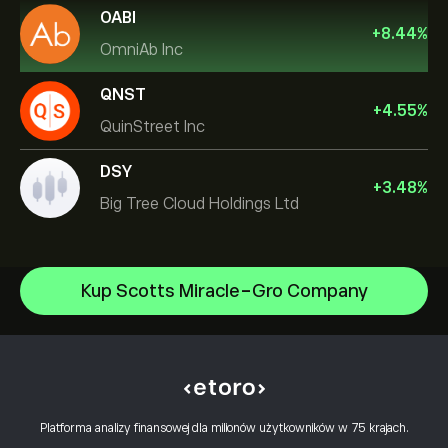
OABI
+
8.44
%
OmniAb Inc
QNST
+
4.55
%
QuinStreet Inc
DSY
+
3.48
%
Big Tree Cloud Holdings Ltd
Applied Materials Inc
Kup Scotts Miracle-Gro Company
Rocket Lab Corp
Centrum Pomocy
Sandisk Corp/DE
Jak dokonać wpłaty
Jak działa CopyTrading
Apple
Jak wypłacić
Odpowiedzialny handel
Alphabet
Dlaczego warto wybrać eToro
Otwórz konto
Co to jest dźwignia finansowa i depozyt
Meta Platforms Inc
Platforma analizy finansowej dla milionów użytkowników w 75 krajach.
Recenzje eToro
Jak zweryfikować konto
zabezpieczający?
Polityka plików cookie