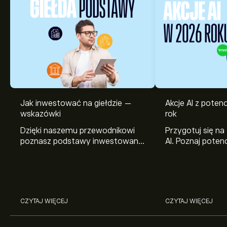
Jak inwestować na giełdzie —
Akcje AI z pote
wskazówki
rok
Dzięki naszemu przewodnikowi
Przygotuj się na
poznasz podstawy inwestowania
AI. Poznaj potenc
na giełdzie. Wyjaśniamy, jak działa
Broadcom, Crowd
rynek papierów wartościowych i
Networks i Amph
jak zacząć na nim handlować.
eToro.
CZYTAJ WIĘCEJ
CZYTAJ WIĘCEJ