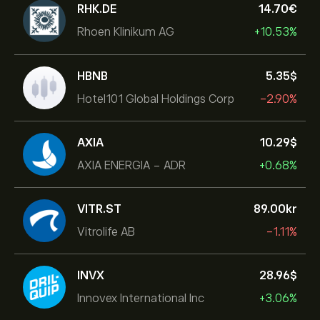
RHK.DE
14.70‎€‎
Rhoen Klinikum AG
+10.53%
HBNB
5.35‎$‎
Hotel101 Global Holdings Corp
-2.90%
AXIA
10.29‎$‎
AXIA ENERGIA - ADR
+0.68%
VITR.ST
89.00‎kr‎
Vitrolife AB
-1.11%
INVX
28.96‎$‎
Innovex International Inc
+3.06%