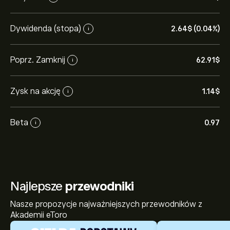
Dywidenda (stopa)
2.64‎$‎ (0.04%)
i
Poprz. Zamknij
62.91‎$‎
i
Zysk na akcję
1.14‎$‎
i
Beta
0.97
i
Najlepsze
przewodniki
Nasze propozycje najważniejszych przewodników z
Akademii eToro