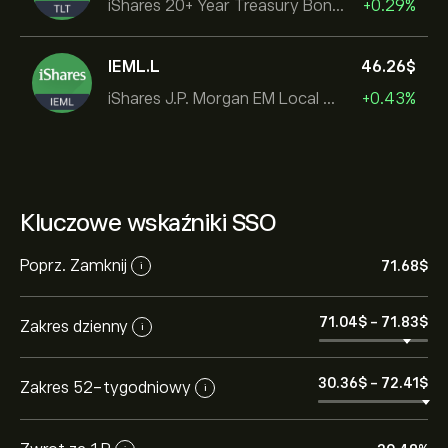
iShares 20+ Year Treasury Bond ETF
+0.29%
IEML.L
46.26‎$‎
iShares J.P. Morgan EM Local Govt Bond UCITS ETF
+0.43%
Kluczowe wskaźniki SSO
Poprz. Zamknij
71.68‎$‎
i
71.04‎$‎
-
71.83‎$‎
Zakres dzienny
i
30.36‎$‎
-
72.41‎$‎
Zakres 52-tygodniowy
i