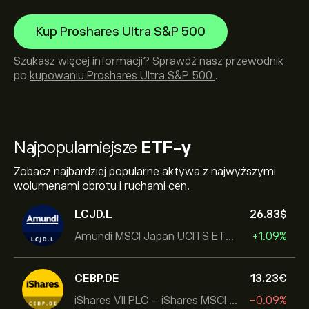
Kup Proshares Ultra S&P 500
Szukasz więcej informacji? Sprawdź nasz przewodnik
po
kupowaniu Proshares Ultra S&P 500
.
Najpopularniejsze
ETF-y
Zobacz najbardziej popularne aktywa z najwyższymi
wolumenami obrotu i ruchami cen.
LCJD.L
26.83‎$‎
Amundi MSCI Japan UCITS ETF Acc
+1.09%
CEBP.DE
13.23‎€‎
iShares VII PLC - iShares MSCI EMU USD Hedged UCITS ETF
-0.09%