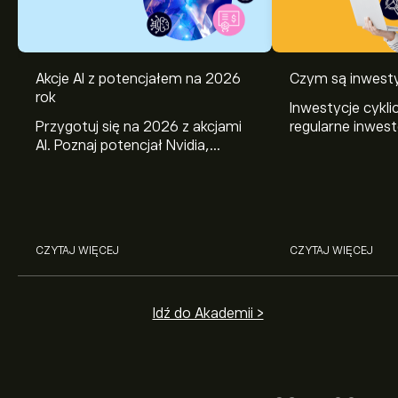
Akcje AI z potencjałem na 2026
Czym są inwesty
rok
Inwestycje cykli
Przygotuj się na 2026 z akcjami
regularne inwes
AI. Poznaj potencjał Nvidia,
wybrane aktywa.
Broadcom, CrowdStrike, Arista
działają i jak je
Networks i Amphenol w analizie
eToro.
CZYTAJ WIĘCEJ
CZYTAJ WIĘCEJ
Idź do Akademii >
Obecna cena SSO wynosi 71.68‎$‎