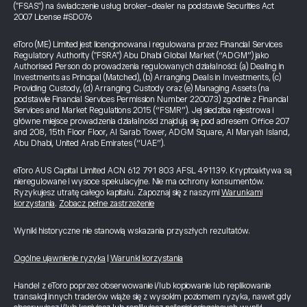
("FSAS") na świadczenie usług broker-dealer na podstawie Securities Act
2007 License #SD076
eToro (ME) Limited jest licencjonowana i regulowana przez Financial Services
Regulatory Authority ("FSRA") Abu Dhabi Global Market (“ADGM”) jako
Authorised Person do prowadzenia regulowanych działalności: (a) Dealing in
Investments as Principal (Matched), (b) Arranging Deals in Investments, (c)
Providing Custody, (d) Arranging Custody oraz (e) Managing Assets (na
podstawie Financial Services Permission Number 220073) zgodnie z Financial
Services and Market Regulations 2015 (“FSMR”). Jej siedziba rejestrowa i
główne miejsce prowadzenia działalności znajdują się pod adresem Office 207
and 208, 15th Floor Floor, Al Sarab Tower, ADGM Square, Al Maryah Island,
Abu Dhabi, United Arab Emirates (“UAE”).
eToro AUS Capital Limited ACN 612 791 803 AFSL 491139. Kryptoaktywa są
nieregulowane i wysoce spekulacyjne. Nie ma ochrony konsumentów.
Ryzykujesz utratę całego kapitału. Zapoznaj się z naszymi
Warunkami
korzystania
.
Zobacz pełne zastrzeżenie
Wyniki historyczne nie stanowią wskazania przyszłych rezultatów.
Ogólne ujawnienie ryzyka
|
Warunki korzystania
Handel z eToro poprzez obserwowanie i/lub kopiowanie lub replikowanie
transakcji innych traderów wiąże się z wysokim poziomem ryzyka, nawet gdy