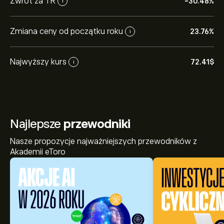
Zwrot za 1 R
-30.48%
i
Zmiana ceny od początku roku
23.76%
i
Najwyższy kurs
72.41‎$‎
i
Najlepsze
przewodniki
Nasze propozycje najważniejszych przewodników z
Akademii eToro