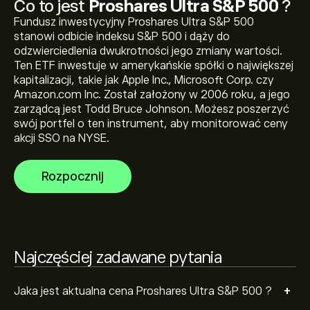
Co to jest
Proshares Ultra S&P 500
?
Fundusz inwestycyjny Proshares Ultra S&P 500
stanowi odbicie indeksu S&P 500 i dąży do
odzwierciedlenia dwukrotności jego zmiany wartości.
Najwyższe w historii cena Proshares Ultra S&P 500 to
Ten ETF inwestuje w amerykańskie spółki o największej
72.41‎$‎
kapitalizacji, takie jak Apple Inc., Microsoft Corp. czy
Amazon.com Inc. Został założony w 2006 roku, a jego
zarządcą jest Todd Bruce Johnson. Możesz poszerzyć
Wybierz przedział czasowy „1D” lub „1T” na wykresie
swój portfel o ten instrument, aby monitorować ceny
eToro i pomniejsz widok, aby zobaczyć historyczne
akcji SSO na NYSE.
ruchy cenowe Proshares Ultra S&P 500 . Cena
Proshares Ultra S&P 500 wahała się w przedziale
Aby kupić SSO, odwiedź stronę „Proshares Ultra S&P
Rozpocznij
20.22‎$‎ w ciągu ostatniego roku.
500 (SSO)” na witrynie eToro. Po utworzeniu konta i
wpłaceniu środków kliknij przycisk „Handluj” i zdecyduj,
ile Proshares Ultra S&P 500 chcesz kupić. Możesz
również złożyć zlecenie kupna SSO po określonej cenie
w przyszłości.
Najczęściej zadawane pytania
+
Jaka jest aktualna cena Proshares Ultra S&P 500 ?