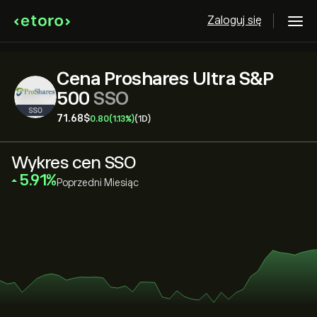
Zaloguj się
Cena Proshares Ultra S&P
500
SSO
71.68‎$‎
0.80
(1.13%)
(1D)
Wykres cen SSO
‎5.91‎
Poprzedni Miesiąc