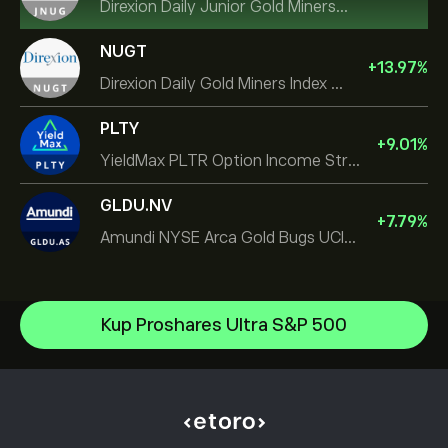
Direxion Daily Junior Gold Miners Index Bull 2X ETF
NUGT
+
13.97
%
Direxion Daily Gold Miners Index Bull 2X ETF
PLTY
+
9.01
%
YieldMax PLTR Option Income Strategy ETF
GLDU.NV
+
7.79
%
Amundi NYSE Arca Gold Bugs UCITS ETF Dist
iShares Silver Trust
Kup Proshares Ultra S&P 500
iShares Semiconductor ETF
Centrum Pomocy
VanEck Vectors Semiconductor ETF
Jak dokonać wpłaty
Jak działa CopyTrading
Vanguard FTSE All World High Dividend Yield UCITS ETF
Jak wypłacić
Odpowiedzialny handel
iShares TIPS 0-5 UCITS ETF
Dlaczego warto wybrać eToro
Otwórz konto