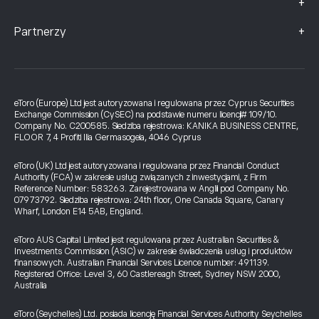
+
+
Partnerzy
eToro (Europe) Ltd jest autoryzowana i regulowana przez Cyprus Securities
Exchange Commission (CySEC) na podstawie numeru licencji# 109/10.
Company No. C200585. Siedziba rejestrowa: KANIKA BUSINESS CENTRE,
FLOOR 7, 4 Profiti Ilia Germasogeia, 4046 Cyprus
eToro (UK) Ltd jest autoryzowana i regulowana przez Financial Conduct
Authority (FCA) w zakresie usług związanych z inwestycjami, z Firm
Reference Number: 583263. Zarejestrowana w Anglii pod Company No.
07973792. Siedziba rejestrowa: 24th floor, One Canada Square, Canary
Wharf, London E14 5AB, England.
eToro AUS Capital Limited jest regulowana przez Australian Securities &
Investments Commission (ASIC) w zakresie świadczenia usług i produktów
finansowych. Australian Financial Services Licence number: 491139.
Registered Office: Level 3, 60 Castlereagh Street, Sydney NSW 2000,
Australia
eToro (Seychelles) Ltd. posiada licencję Financial Services Authority Seychelles