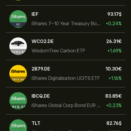
IEF
93.17‎$‎
iShares 7-10 Year Treasury Bond ETF
+0.24%
WCO2.DE
26.31‎€‎
WisdomTree Carbon ETF
+1.69%
2B79.DE
10.30‎€‎
iShares Digitalisation UCITS ETF
+1.16%
IBCQ.DE
83.85‎€‎
iShares Global Corp Bond EUR Hedged UCITS ETF Dist
+0.23%
TLT
82.76‎$‎