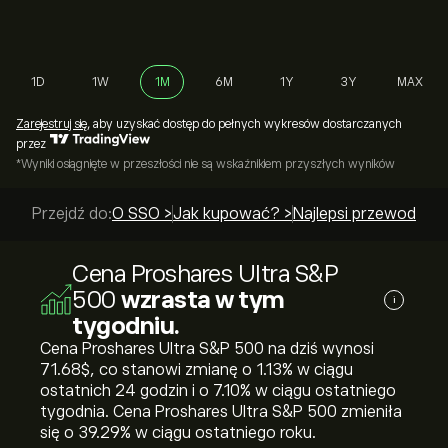
1D
1W
1M
6M
1Y
3Y
MAX
Zarejestruj się
, aby uzyskać dostęp do pełnych wykresów dostarczanych
przez
*Wyniki osiągnięte w przeszłości nie są wskaźnikiem przyszłych wyników
Przejdź do:
O SSO >
Jak kupować? >
Najlepsi przewodnicy
Cena Proshares Ultra S&P
500
wzrasta w tym
i
tygodniu.
Cena Proshares Ultra S&P 500 na dziś wynosi
71.68‎$‎, co stanowi zmianę o ‎1.13‎% w ciągu
ostatnich 24 godzin i o ‎7.10‎% w ciągu ostatniego
tygodnia. Cena Proshares Ultra S&P 500 zmieniła
się o ‎39.29‎% w ciągu ostatniego roku.