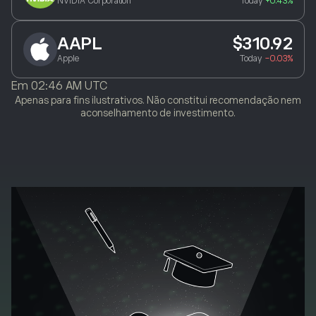
NVIDIA Corporation
Today
+0.43%
AAPL
$310.92
Apple
Today
-0.03%
Em
02:46 AM UTC
Apenas para fins ilustrativos. Não constitui recomendação nem
aconselhamento de investimento.