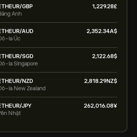
ETHEUR/GBP
1,229.28‎£‎
Bảng Anh
ETHEUR/AUD
2,352.34‎A$‎
Đô-la Úc
ETHEUR/SGD
2,122.68‎$‎
Đô-la Singapore
ETHEUR/NZD
2,818.29‎NZ$‎
Đô-la New Zealand
ETHEUR/JPY
262,016.08‎¥‎
Yên Nhật