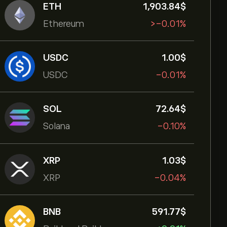
ETH
1,903.84‎$‎
Ethereum
‎>-‎0.01%
USDC
1.00‎$‎
USDC
-0.01%
SOL
72.64‎$‎
Solana
-0.10%
XRP
1.03‎$‎
XRP
-0.04%
BNB
591.77‎$‎