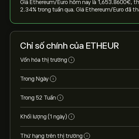
Giá Ethereum/Euro hôm nay là 1,653.8600‎€‎, tha
‎2.34‎% trong tuần qua. Giá Ethereum/Euro đã th
Chỉ số chính của ETHEUR
Vốn hóa thị trường
i
Trong Ngày
i
Trong 52 Tuần
i
Khối lượng (1 ngày)
i
Thứ hạng trên thị trường
i