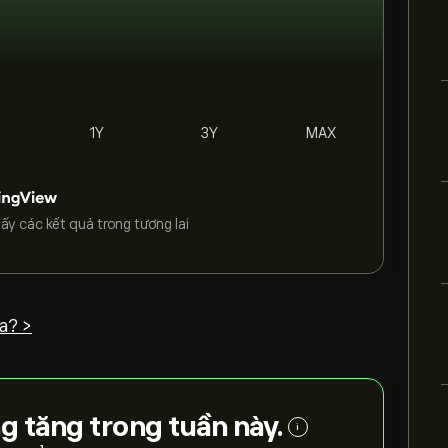
1Y
3Y
MAX
ấy các kết quả trong tương lai
a? >
g tăng trong tuần này.
i