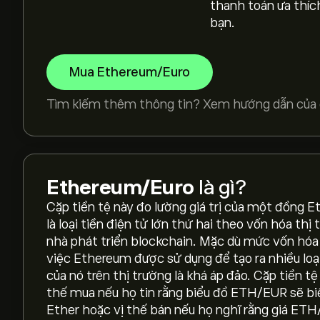
thanh toán ưa thíc
bạn.
Mua Ethereum/Euro
Tìm kiếm thêm thông tin? Xem hướng dẫn của c
Ethereum/Euro
là gì?
Cặp tiền tệ này đo lường giá trị của một đồng 
là loại tiền điện tử lớn thứ hai theo vốn hóa thị
nhà phát triển blockchain. Mặc dù mức vốn hóa
việc Ethereum được sử dụng để tạo ra nhiều loại 
của nó trên thị trường là khá áp đảo. Cặp tiền 
Giá hiện tại của ETHEUR là 1,653.8600‎€‎
thế mua nếu họ tin rằng biểu đồ ETH/EUR sẽ bi
Ether hoặc vị thế bán nếu họ nghĩ rằng giá ETH