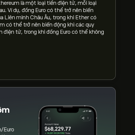
thereum là một loại tiền điện tử, mỗi loại
ệu hiện không khả dụng)
u. Ví dụ, đồng Euro có thể trở nên biến
ủa Liên minh Châu Âu, trong khi Ether có
m có thể trở nên biến động khi các quy
 4,227.0800‎€‎
n điện tử, trong khi đồng Euro có thể không
giờ là (Dữ liệu hiện không khả dụng)
đồ eToro và thu nhỏ để xem biến động giá
uro dao động trong khoảng từ -2,033.47‎€‎
 (ETHEUR)" trên trang web eToro. Khi bạn
Giao dịch" và quyết định số lượng
ể đặt lệnh mua ETHEUR ở một mức giá cụ
ôm
m/Euro