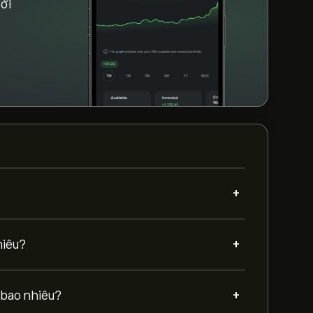
với
+
+
hiêu?
+
 bao nhiêu?