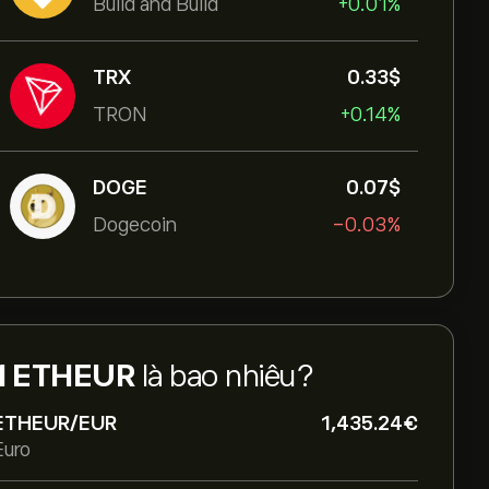
Build and Build
+0.01%
TRX
0.33‎$‎
TRON
+0.14%
DOGE
0.07‎$‎
Dogecoin
-0.03%
1 ETHEUR
là bao nhiêu?
ETHEUR/EUR
1,435.24‎€‎
Euro