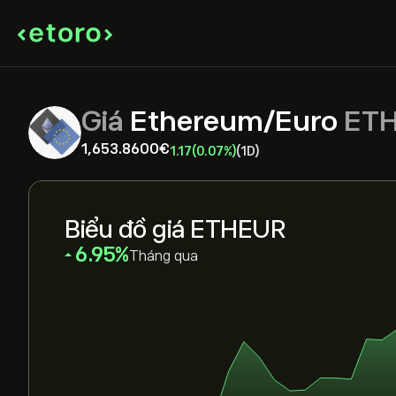
Giá
Ethereum/Euro
ET
1,653.8600‎€‎
1.17
(0.07%)
(1D)
Biểu đồ giá ETHEUR
‎6.95‎
Tháng qua