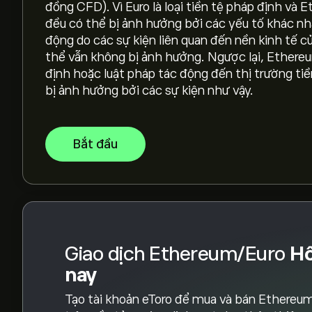
đồng CFD). Vì Euro là loại tiền tệ pháp định và E
Vốn hóa thị trường của Ethereum/Euro là (Dữ li
đều có thể bị ảnh hưởng bởi các yếu tố khác nha
động do các sự kiện liên quan đến nền kinh tế c
thể vẫn không bị ảnh hưởng. Ngược lại, Ethereu
Giá cao nhất mọi thời đại của Ethereum/Euro là
định hoặc luật pháp tác động đến thị trường tiề
bị ảnh hưởng bởi các sự kiện như vậy.
Ethereum/Euro có khối lượng giao dịch trong 24 
Bắt đầu
Chọn khung thời gian "1D" hoặc "1W" trên biểu 
lịch sử của Ethereum/Euro. Giá của Ethereum/E
trong năm qua.
Để mua ETHEUR, truy cập trang "Ethereum/Euro
đã tạo tài khoản và nạp tiền, hãy nhấp vào nút "
Ethereum/Euro bạn muốn mua. Bạn cũng có th
Giao dịch Ethereum/Euro
H
thể trong tương lai.
nay
Tạo tài khoản eToro để mua và bán Ethereu