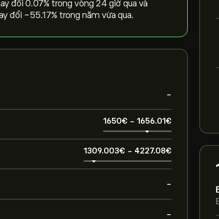
y đổi ‎0.07‎% trong vòng 24 giờ qua và
ay đổi ‎-55.17‎% trong năm vừa qua.
-
1650‎€‎
-
1656.01‎€‎
1309.003‎€‎
-
4227.08‎€‎
-
-