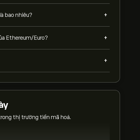
+
là bao nhiêu?
+
 của Ethereum/Euro?
+
ày
rong thị trường tiền mã hoá.