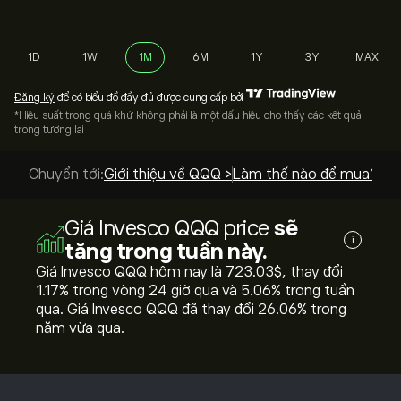
1D
1W
1M
6M
1Y
3Y
MAX
Đăng ký
để có biểu đồ đầy đủ được cung cấp bởi
*Hiệu suất trong quá khứ không phải là một dấu hiệu cho thấy các kết quả
trong tương lai
Chuyển tới:
Giới thiệu về QQQ >
Làm thế nào để mua? >
Giá Invesco QQQ price
sẽ
i
tăng trong tuần này.
Giá Invesco QQQ hôm nay là 723.03‎$‎, thay đổi
‎1.17‎% trong vòng 24 giờ qua và ‎5.06‎% trong tuần
qua. Giá Invesco QQQ đã thay đổi ‎26.06‎% trong
năm vừa qua.