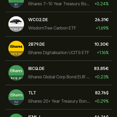
iShares 7-10 Year Treasury Bond ETF
+0.24%
WCO2.DE
26.31‎€‎
WisdomTree Carbon ETF
+1.69%
2B79.DE
10.30‎€‎
iShares Digitalisation UCITS ETF
+1.16%
IBCQ.DE
83.85‎€‎
iShares Global Corp Bond EUR Hedged UCITS ETF Dist
+0.23%
TLT
82.76‎$‎
iShares 20+ Year Treasury Bond ETF
+0.29%