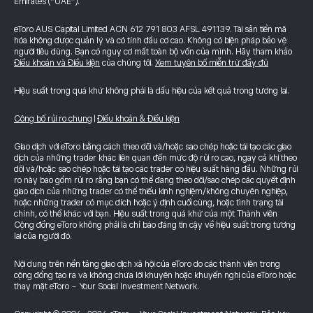
Emirates (“UAE”).
eToro AUS Capital Limited ACN 612 791 803 AFSL 491139. Tài sản tiền mã
hóa không được quản lý và có tính đầu cơ cao. Không có biện pháp bảo vệ
người tiêu dùng. Bạn có nguy cơ mất toàn bộ vốn của mình. Hãy tham khảo
Điều khoản và Điều kiện
của chúng tôi.
Xem tuyên bố miễn trừ đầy đủ
Hiệu suất trong quá khứ không phải là dấu hiệu của kết quả trong tương lai.
Công bố rủi ro chung
|
Điều khoản & Điều kiện
Giao dịch với eToro bằng cách theo dõi và/hoặc sao chép hoặc tái tạo các giao
dịch của những trader khác liên quan đến mức độ rủi ro cao, ngay cả khi theo
dõi và/hoặc sao chép hoặc tái tạo các trader có hiệu suất hàng đầu. Những rủi
ro này bao gồm rủi ro rằng bạn có thể đang theo dõi/sao chép các quyết định
giao dịch của những trader có thể thiếu kinh nghiệm/không chuyên nghiệp,
hoặc những trader có mục đích hoặc ý định cuối cùng, hoặc tình trạng tài
chính, có thể khác với bạn. Hiệu suất trong quá khứ của một Thành viên
Cộng đồng eToro không phải là chỉ báo đáng tin cậy về hiệu suất trong tương
lai của người đó.
Nội dung trên nền tảng giao dịch xã hội của eToro do các thành viên trong
cộng đồng tạo ra và không chứa lời khuyên hoặc khuyến nghị của eToro hoặc
thay mặt eToro - Your Social Investment Network.