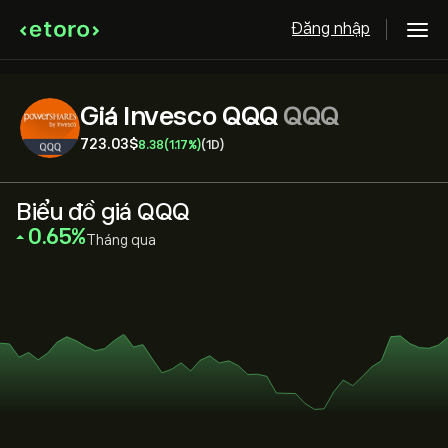
Đăng nhập
Giá Invesco QQQ
QQQ
723.03‎$‎
8.38
(1.17%)
(1D)
Biểu đồ giá QQQ
‎0.65‎
Tháng qua