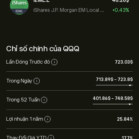
IEML.L
46.26‎$‎
iShares J.P. Morgan EM Local Govt Bond UCITS ETF
+0.43%
Chỉ số chính của QQQ
Lần Đóng Trước đó
723.03‎$‎
i
713.89‎$‎
-
723.8‎$‎
Trong Ngày
i
401.86‎$‎
-
748.58‎$‎
Trong 52 Tuần
i
Lợi nhuận 1 năm
25.84%
i
Thay Đổi Giá YTD
17.7%
i