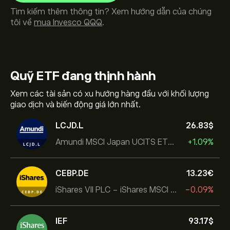
Tìm kiếm thêm thông tin? Xem hướng dẫn của chúng
tôi về
mua Invesco QQQ
.
Quỹ ETF
đang thịnh hành
Xem các tài sản có xu hướng hàng đầu với khối lượng
giao dịch và biến động giá lớn nhất.
LCJD.L
26.83‎$‎
Amundi MSCI Japan UCITS ETF Acc
+1.09%
CEBP.DE
13.23‎€‎
iShares VII PLC - iShares MSCI EMU USD Hedged UCITS ETF
-0.09%
IEF
93.17‎$‎