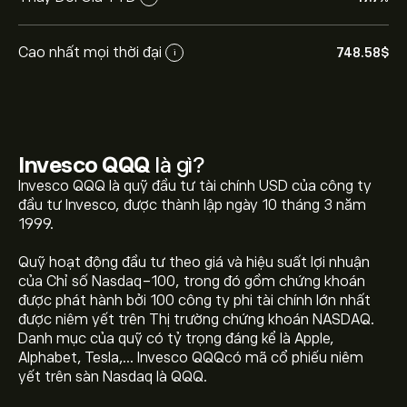
Cao nhất mọi thời đại
748.58‎$‎
i
Invesco QQQ
là gì?
Invesco QQQ là quỹ đầu tư tài chính USD của công ty
đầu tư Invesco, được thành lập ngày 10 tháng 3 năm
1999.
Giá hiện tại của QQQ là 723.03‎$‎
Quỹ hoạt động đầu tư theo giá và hiệu suất lợi nhuận
của Chỉ số Nasdaq-100, trong đó gồm chứng khoán
được phát hành bởi 100 công ty phi tài chính lớn nhất
Giá cao nhất mọi thời đại của Invesco QQQ là 748.58‎$‎
được niêm yết trên Thị trường chứng khoán NASDAQ.
Danh mục của quỹ có tỷ trọng đáng kể là Apple,
Alphabet, Tesla,… Invesco QQQcó mã cổ phiếu niêm
yết trên sàn Nasdaq là QQQ.
Chọn khung thời gian "1D" hoặc "1W" trên biểu đồ eToro