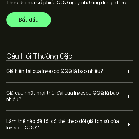
và thu nhỏ để xem biến động giá lịch sử của Invesco
Theo dõi mã cổ phiếu QQQ ngay nhờ ứng dụng eToro.
QQQ. Giá của Invesco QQQ dao động trong khoảng từ
149.48‎$‎ trong năm qua.
Để mua QQQ, truy cập trang "Invesco QQQ (QQQ)" trên
Bắt đầu
trang web eToro. Khi bạn đã tạo tài khoản và nạp tiền,
hãy nhấp vào nút "Giao dịch" và quyết định số lượng
Invesco QQQ bạn muốn mua. Bạn cũng có thể đặt lệnh
mua QQQ ở một mức giá cụ thể trong tương lai.
Câu Hỏi Thường Gặp
+
Giá hiện tại của Invesco QQQ là bao nhiêu?
Giá cao nhất mọi thời đại của Invesco QQQ là bao
+
nhiêu?
Làm thế nào để tôi có thể theo dõi giá lịch sử của
+
Invesco QQQ?