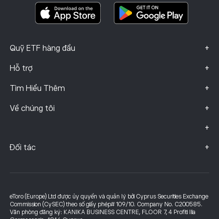
Dữ liệu khiếu nại (Khách hàng FCA)
+
Quỹ ETF hàng đầu
+
Hỗ trợ
+
Tìm Hiểu Thêm
+
Về chúng tôi
+
+
Đối tác
eToro (Europe) Ltd được ủy quyền và quản lý bởi Cyprus Securities Exchange
Commission (CySEC) theo số giấy phép# 109/10. Company No. C200585.
Văn phòng đăng ký: KANIKA BUSINESS CENTRE, FLOOR 7, 4 Profiti Ilia