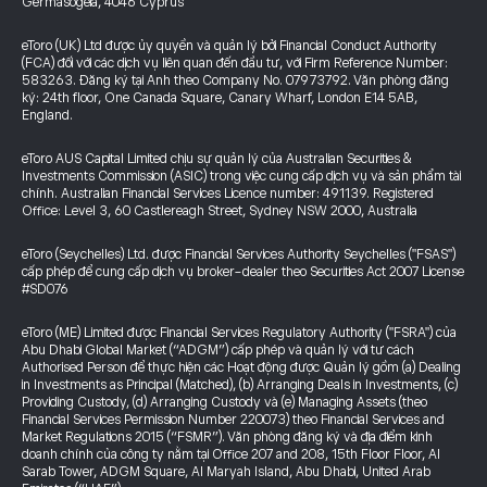
Germasogeia, 4046 Cyprus
eToro (UK) Ltd được ủy quyền và quản lý bởi Financial Conduct Authority
(FCA) đối với các dịch vụ liên quan đến đầu tư, với Firm Reference Number:
583263. Đăng ký tại Anh theo Company No. 07973792. Văn phòng đăng
ký: 24th floor, One Canada Square, Canary Wharf, London E14 5AB,
England.
eToro AUS Capital Limited chịu sự quản lý của Australian Securities &
Investments Commission (ASIC) trong việc cung cấp dịch vụ và sản phẩm tài
chính. Australian Financial Services Licence number: 491139. Registered
Office: Level 3, 60 Castlereagh Street, Sydney NSW 2000, Australia
eToro (Seychelles) Ltd. được Financial Services Authority Seychelles ("FSAS")
cấp phép để cung cấp dịch vụ broker-dealer theo Securities Act 2007 License
#SD076
eToro (ME) Limited được Financial Services Regulatory Authority ("FSRA") của
Abu Dhabi Global Market (“ADGM”) cấp phép và quản lý với tư cách
Authorised Person để thực hiện các Hoạt động được Quản lý gồm (a) Dealing
in Investments as Principal (Matched), (b) Arranging Deals in Investments, (c)
Providing Custody, (d) Arranging Custody và (e) Managing Assets (theo
Financial Services Permission Number 220073) theo Financial Services and
Market Regulations 2015 (“FSMR”). Văn phòng đăng ký và địa điểm kinh
doanh chính của công ty nằm tại Office 207 and 208, 15th Floor Floor, Al
Sarab Tower, ADGM Square, Al Maryah Island, Abu Dhabi, United Arab