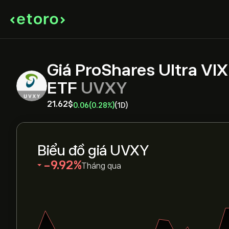
Giá ProShares Ultra VI
ETF
UVXY
21.62‎$‎
0.06
(0.28%)
(1D)
Biểu đồ giá UVXY
‎-9.92‎
Tháng qua