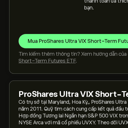
thanh toán ưa thíc
bạn.
Mua ProShares Ultra VIX Short-Term Fut
Tìm kiếm thêm thông tin? Xem hướng dẫn của 
Short-Term Futures ETF
.
Giá hiện tại của UVXY là 21.62‎$‎
ProShares Ultra VIX Short-
Có trụ sở tại Maryland, Hoa Kỳ,, ProShares Ult
Giá cao nhất mọi thời đại của ProShares Ultra 
năm 2011. Quỹ tìm cách cung cấp kết quả đầu tư
Hợp đồng Tương lai Ngắn hạn S&P 500 VIX trong
NYSE Arca với mã cổ phiếu UVXY. Theo dõi UVX