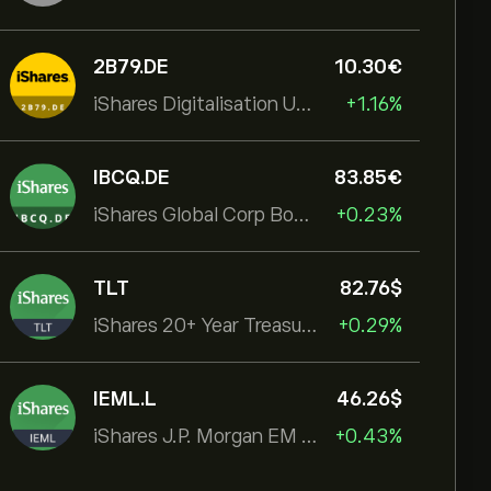
2B79.DE
10.30‎€‎
iShares Digitalisation UCITS ETF
+1.16%
IBCQ.DE
83.85‎€‎
iShares Global Corp Bond EUR Hedged UCITS ETF Dist
+0.23%
TLT
82.76‎$‎
iShares 20+ Year Treasury Bond ETF
+0.29%
IEML.L
46.26‎$‎
iShares J.P. Morgan EM Local Govt Bond UCITS ETF
+0.43%