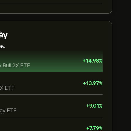
ày
ay.
+
14.98
%
x Bull 2X ETF
+
13.97
%
 2X ETF
+
9.01
%
egy ETF
+
7.79
%