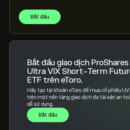
Chọn khung thời gian "1D" hoặc "1W" trên biểu 
lịch sử của ProShares Ultra VIX Short-Term Fut
Bắt đầu
Short-Term Futures ETF dao động trong khoảng 
Để mua UVXY, truy cập trang "ProShares Ultra 
trang web eToro. Khi bạn đã tạo tài khoản và nạp
định số lượng ProShares Ultra VIX Short-Term
thể đặt lệnh mua UVXY ở một mức giá cụ thể tr
Bắt đầu giao dịch ProShares
Ultra VIX Short-Term Futur
ETF trên eToro.
Hãy tạo tài khoản eToro để mua cổ phiếu U
trên một nền tảng giao dịch đa tài sản an to
dễ sử dụng.
Bắt đầu