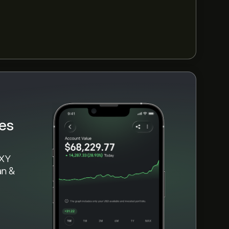
đồ eToro và thu nhỏ để xem biến động giá
ures ETF. Giá của ProShares Ultra VIX
từ -50.67‎$‎ trong năm qua.
VIX Short-Term Futures ETF (UVXY)" trên
 tiền, hãy nhấp vào nút "Giao dịch" và quyết
 Futures ETF bạn muốn mua. Bạn cũng có
ong tương lai.
es
VXY
àn &