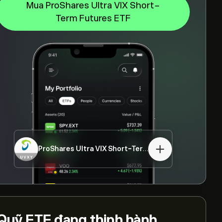
Mua ProShares Ultra VIX Short-
Term Futures ETF
ProShares Ultra VIX Short-Term Futures ETF
UVXY
Quỹ ETF
đang thịnh hành