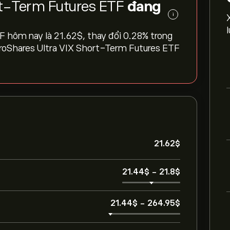
ort-Term Futures ETF
đang
i
hôm nay là 21.62‎$‎, thay đổi ‎0.28‎% trong
 ProShares Ultra VIX Short-Term Futures ETF
21.62‎$‎
21.44‎$‎
-
21.8‎$‎
21.44‎$‎
-
264.95‎$‎