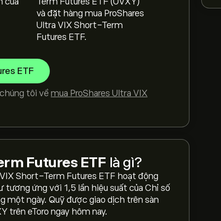
h của
Term Futures ETF (UVXY)
và đặt hàng mua ProShares
Ultra VIX Short-Term
Futures ETF.
ures ETF
chúng tôi về
mua ProShares Ultra VIX
Term Futures ETF
là gì?
ra VIX Short-Term Futures ETF hoạt động
VIX Short-Term Futures ETF là 38,325.00‎$‎
 tương ứng với 1,5 lần hiệu suất của Chỉ số
 một ngày. Quỹ được giao dịch trên sàn
Y trên eToro ngay hôm nay.