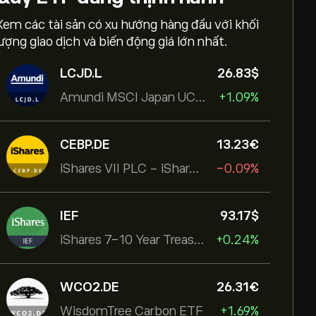
Xem các tài sản có xu hướng hàng đầu với khối
lượng giao dịch và biến động giá lớn nhất.
LCJD.L
26.83‎$‎
Amundi MSCI Japan UCITS ETF Acc
+1.09%
CEBP.DE
13.23‎€‎
iShares VII PLC - iShares MSCI EMU USD Hedged UCITS ETF
-0.09%
IEF
93.17‎$‎
iShares 7-10 Year Treasury Bond ETF
+0.24%
WCO2.DE
26.31‎€‎
WisdomTree Carbon ETF
+1.69%