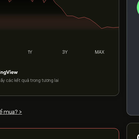
1Y
3Y
MAX
ấy các kết quả trong tương lai
ể mua? >