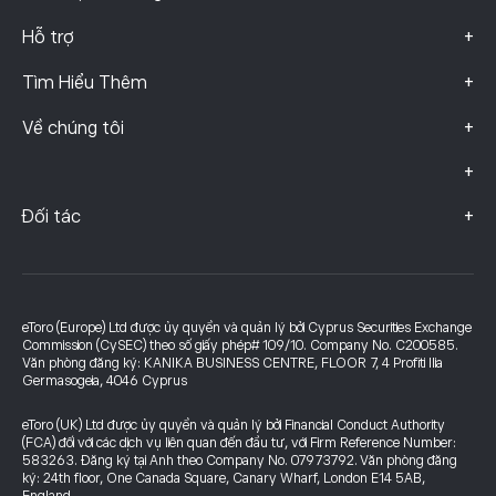
+
Hỗ trợ
+
Tìm Hiểu Thêm
+
Về chúng tôi
+
+
Đối tác
eToro (Europe) Ltd được ủy quyền và quản lý bởi Cyprus Securities Exchange
Commission (CySEC) theo số giấy phép# 109/10. Company No. C200585.
Văn phòng đăng ký: KANIKA BUSINESS CENTRE, FLOOR 7, 4 Profiti Ilia
Germasogeia, 4046 Cyprus
eToro (UK) Ltd được ủy quyền và quản lý bởi Financial Conduct Authority
(FCA) đối với các dịch vụ liên quan đến đầu tư, với Firm Reference Number:
583263. Đăng ký tại Anh theo Company No. 07973792. Văn phòng đăng
ký: 24th floor, One Canada Square, Canary Wharf, London E14 5AB,