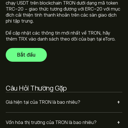
Vốn hóa thị trường của TRON là 31.05B‎$‎
chạy USDT trên blockchain TRON dưới dạng mã token
TRC-20 - giao thức tương đương với ERC-20 với mục
đích cải thiện tính thanh khoản trên các sàn giao dịch
Giá cao nhất mọi thời đại của TRON là 0.44420‎$‎
phi tập trung.
Để cập nhật các thông tin mới nhất về TRON, hãy
thêm TRX vào danh sách theo dõi của bạn tại eToro.
TRON có khối lượng giao dịch trong 24 giờ là 488.74M
Bắt đầu
Chọn khung thời gian "1D" hoặc "1W" trên biểu đồ eToro
và thu nhỏ để xem biến động giá lịch sử của TRON. Giá
của TRON dao động trong khoảng từ -0.01‎$‎ trong năm
qua.
Câu Hỏi Thường Gặp
TRON rất an toàn. Tiền điện tử được mã hóa bằng mật
mã học, có nghĩa là các giao dịch TRON không thể bị
giả mạo.
+
Giá hiện tại của TRON là bao nhiêu?
Để mua TRX, truy cập trang "TRON (TRX)" trên trang
web eToro. Khi bạn đã tạo tài khoản và nạp tiền, hãy
nhấp vào nút "Giao dịch" và quyết định số lượng TRON
+
Vốn hóa thị trường của TRON là bao nhiêu?
bạn muốn mua. Bạn cũng có thể đặt lệnh mua TRX ở