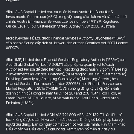
England.
eToro AUS Capital Limited chịu sự quản lý của Australian Securities &
Investments Commission (ASIC) trong việc cung cấp dịch vụ và sản phẩm tài
chính. Australian Financial Services Licence number: 491139. Registered
Office: Level 3, 60 Castlereagh Street, Sydney NSW 2000, Australia
eToro (Seychelles) Ltd. được Financial Services Authority Seychelles ("FSAS")
cấp phép để cung cấp dịch vụ broker-dealer theo Securities Act 2007 License
#SD076
eToro (ME) Limited được Financial Services Regulatory Authority ("FSRA") của
Abu Dhabi Global Market (“ADGM”) cấp phép và quản lý với tư cách
Authorised Person để thực hiện các Hoạt động được Quản lý gồm (a) Dealing
in Investments as Principal (Matched), (b) Arranging Deals in Investments, (c)
Providing Custody, (d) Arranging Custody và (e) Managing Assets (theo
Financial Services Permission Number 220073) theo Financial Services and
Market Regulations 2015 (“FSMR”). Văn phòng đăng ký và địa điểm kinh
doanh chính của công ty nằm tại Office 207 and 208, 15th Floor Floor, Al
Sarab Tower, ADGM Square, Al Maryah Island, Abu Dhabi, United Arab
Emirates (“UAE”).
eToro AUS Capital Limited ACN 612 791 803 AFSL 491139. Tài sản tiền mã
hóa không được quản lý và có tính đầu cơ cao. Không có biện pháp bảo vệ
người tiêu dùng. Bạn có nguy cơ mất toàn bộ vốn của mình. Hãy tham khảo
Điều khoản và Điều kiện
của chúng tôi.
Xem tuyên bố miễn trừ đầy đủ