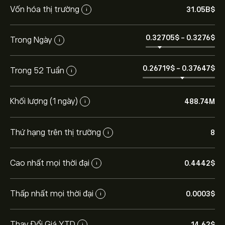
Vốn hóa thị trường
31.05B‎$‎
i
0.32705‎$‎
-
0.3276‎$‎
Trong Ngày
i
0.26719‎$‎
-
0.37647‎$‎
Trong 52 Tuần
i
Khối lượng (1 ngày)
488.74M
i
Thứ hạng trên thị trường
8
i
Cao nhất mọi thời đại
0.4442‎$‎
i
Thấp nhất mọi thời đại
0.0003‎$‎
i
Thay Đổi Giá YTD
14.62‎$‎
i