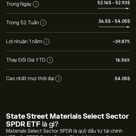
52.16‎$‎
-
52.93‎$‎
Trong Ngày
i
36.5‎$‎
-
54.05‎$‎
Trong 52 Tuần
i
Lợi nhuận 1 năm
-39.87%
i
Thay Đổi Giá YTD
16.56%
i
Cao nhất mọi thời đại
54.05‎$‎
i
Giá hiện tại của XLB là 52.86‎$‎
State Street Materials Select Sector
SPDR ETF
là gì?
Materials Select Sector SPDR là quỹ đầu tư tài chính
Giá cao nhất mọi thời đại của State Street Materials