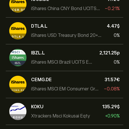
iShares China CNY Bond UCITS ETF
-0.21%
DTLA.L
4.47‎$‎
iShares USD Treasury Bond 20+yr UCITS ETF
0%
IBZL.L
2,121.25‎p‎
iShares MSCI Brazil UCITS ETF (Dist)
0%
CEMG.DE
31.57‎€‎
iShares MSCI EM Consumer Growth UCITS ETF
-0.08%
KOKU
135.29‎$‎
Xtrackers Msci Kokusai Eqty
+0.90%