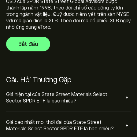
USD của SPDR State Street Global Advisors được
Select Sector SPDR ETF là 54.05‎$‎
thành lập năm 1998, theo dõi chỉ số các công ty lớn
trong ngành vật liệu. Quỹ được niêm yết trên sàn NYSE
với mã giao dich là XLB. Theo dõi mã cổ phiếu XLB ngay
Chọn khung thời gian "1D" hoặc "1W" trên biểu đồ eToro
nhờ ứng dụng eToro.
và thu nhỏ để xem biến động giá lịch sử của State
Street Materials Select Sector SPDR ETF. Giá của
Bắt đầu
State Street Materials Select Sector SPDR ETF dao
Để mua XLB, truy cập trang "State Street Materials
động trong khoảng từ 8.76‎$‎ trong năm qua.
Select Sector SPDR ETF (XLB)" trên trang web eToro.
Khi bạn đã tạo tài khoản và nạp tiền, hãy nhấp vào nút
"Giao dịch" và quyết định số lượng State Street
Materials Select Sector SPDR ETF bạn muốn mua. Bạn
Câu Hỏi Thường Gặp
cũng có thể đặt lệnh mua XLB ở một mức giá cụ thể
trong tương lai.
Giá hiện tại của State Street Materials Select
+
Sector SPDR ETF là bao nhiêu?
Giá cao nhất mọi thời đại của State Street
+
Materials Select Sector SPDR ETF là bao nhiêu?