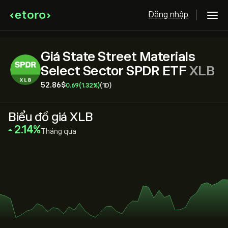
Đăng nhập
Giá State Street Materials
Select Sector SPDR ETF
XLB
52.86‎$‎
0.69
(1.32%)
(1D)
Biểu đồ giá XLB
‎2.14‎
Tháng qua