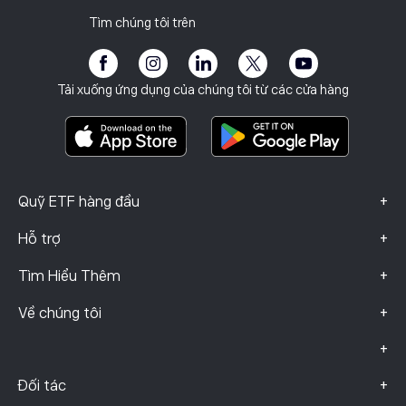
Báo cáo thuế
Mời một người bạn
Văn phòng của chúng tôi
Lỗ hổng Máy khách
Quy định
Tìm chúng tôi trên
Học viện
Chương trình liên kết
Khả năng tiếp cận
Công bố rủi ro
eToro Club
Dấu ấn
Điều khoản & Điều kiện
Bảo hiểm đầu tư
Tải xuống ứng dụng của chúng tôi từ các cửa hàng
Tài Liệu Thông Tin Quan Trọng
Smart Portfolios
Dữ liệu khiếu nại (Khách hàng FCA)
+
Quỹ ETF hàng đầu
+
Hỗ trợ
+
Tìm Hiểu Thêm
+
Về chúng tôi
+
+
Đối tác