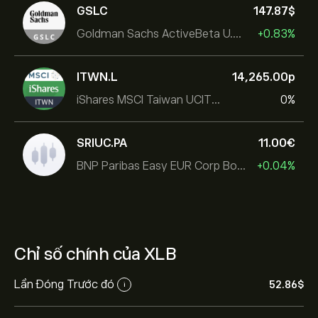
GSLC
147.87‎$‎
Goldman Sachs ActiveBeta U.S. Large Cap Equity ETF
+0.83%
ITWN.L
14,265.00‎p‎
iShares MSCI Taiwan UCITS ETF
0%
SRIUC.PA
11.00‎€‎
BNP Paribas Easy EUR Corp Bond SRI Fossil Free Ult
+0.04%
Chỉ số chính của XLB
Lần Đóng Trước đó
52.86‎$‎
i