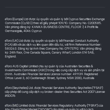
eToro (Europe) Ltd được ủy quyền và quản lý bởi Cyprus Securities Exchange
Commission (CySEC) theo số giấy phép# 109/10. Company No. C200585.
Văn phòng đăng ký: KANIKA BUSINESS CENTRE, FLOOR 7, 4 Profiti Ilia
Germasogeia, 4046 Cyprus
eToro (UK) Ltd được ủy quyền và quản lý bởi Financial Conduct Authority
(FCA) đối với các dịch vụ liên quan đến đầu tư, với Firm Reference Number:
583263. Đăng ký tại Anh theo Company No. 07973792. Văn phòng đăng
ký: 24th floor, One Canada Square, Canary Wharf, London E14 5AB,
England.
eToro AUS Capital Limited chịu sự quản lý của Australian Securities &
Investments Commission (ASIC) trong việc cung cấp dịch vụ và sản phẩm tài
chính. Australian Financial Services Licence number: 491139. Registered
Office: Level 3, 60 Castlereagh Street, Sydney NSW 2000, Australia
eToro (Seychelles) Ltd. được Financial Services Authority Seychelles ("FSAS")
cấp phép để cung cấp dịch vụ broker-dealer theo Securities Act 2007 License
#SD076
eToro (ME) Limited được Financial Services Regulatory Authority ("FSRA") của
Abu Dhabi Global Market (“ADGM”) cấp phép và quản lý với tư cách