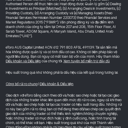
Authorised Person để thực hiện các Hoạt động được Quản lý gồm (a) Dealing
in Investments as Principal (Matched), (b) Arranging Deals in Investments, (c)
Providing Custody, (d) Arranging Custody và (e) Managing Assets (theo
Financial Services Permission Number 220073) theo Financial Services and
Market Regulations 2015 (“FSMR”). Văn phòng đăng ký và địa điểm kinh
doanh chính của công ty nằm tại Office 207 and 208, 15th Floor Floor, Al
Sarab Tower, ADGM Square, Al Maryah Island, Abu Dhabi, United Arab
Emirates (“UAE”).
eToro AUS Capital Limited ACN 612 791 803 AFSL 491139. Tài sản tiền mã
hóa không được quản lý và có tính đầu cơ cao. Không có biện pháp bảo vệ
người tiêu dùng. Bạn có nguy cơ mất toàn bộ vốn của mình. Hãy tham khảo
Điều khoản và Điều kiện
của chúng tôi.
Xem tuyên bố miễn trừ đầy đủ
Hiệu suất trong quá khứ không phải là dấu hiệu của kết quả trong tương lai.
Công bố rủi ro chung
|
Điều khoản & Điều kiện
Giao dịch với eToro bằng cách theo dõi và/hoặc sao chép hoặc tái tạo các giao
dịch của những trader khác liên quan đến mức độ rủi ro cao, ngay cả khi theo
dõi và/hoặc sao chép hoặc tái tạo các trader có hiệu suất hàng đầu. Những rủi
ro này bao gồm rủi ro rằng bạn có thể đang theo dõi/sao chép các quyết định
giao dịch của những trader có thể thiếu kinh nghiệm/không chuyên nghiệp,
hoặc những trader có mục đích hoặc ý định cuối cùng, hoặc tình trạng tài
chính, có thể khác với bạn. Hiệu suất trong quá khứ của một Thành viên
Cộng đồng eToro không phải là chỉ báo đáng tin cậy về hiệu suất trong tương