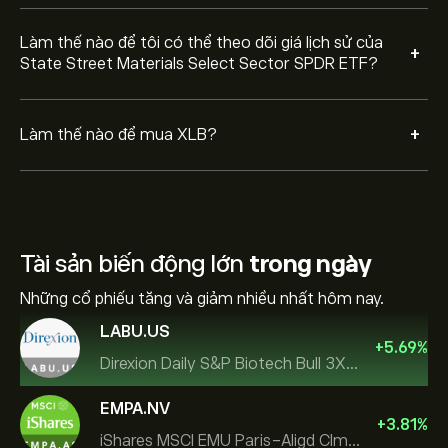
Làm thế nào để tôi có thể theo dõi giá lịch sử của
+
State Street Materials Select Sector SPDR ETF?
+
Làm thế nào để mua XLB?
Tài sản biến động lớn
trong ngày
Những cổ phiếu tăng và giảm nhiều nhất hôm nay.
LABU.US
+
5.69
%
Direxion Daily S&P Biotech Bull 3X ETF
EMPA.NV
+
3.81
%
iShares MSCI EMU Paris-Aligd Clmt UCITS ETF EUR A