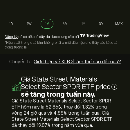
1D
1W
1M
6M
1Y
3Y
MAX
Đăng ký
để có biểu đồ đầy đủ được cung cấp bởi
*Hiệu suất trong quá khứ không phải là một dấu hiệu cho thấy các kết quả
trong tương lai
Chuyển tới:
Giới thiệu về XLB >
Làm thế nào để mua? >
Giá State Street Materials
Select Sector SPDR ETF price
i
sẽ tăng trong tuần này.
Giá State Street Materials Select Sector SPDR
ETF hôm nay là 52.86‎$‎, thay đổi ‎1.32‎% trong
vòng 24 giờ qua và ‎4.88‎% trong tuần qua. Giá
State Street Materials Select Sector SPDR ETF
đã thay đổi ‎19.87‎% trong năm vừa qua.