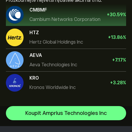
Prozkoumejte největší hybatele akcií na trhu.
CMBMF
+
30.59
%
Cambium Networks Corporation
HTZ
+
13.86
%
Hertz Global Holdings Inc
AEVA
+
7.17
%
Aeva Technologies Inc
KRO
+
3.28
%
Kronos Worldwide Inc
NVIDIA Corporation
Koupit Amprius Technologies Inc
Amazon.com Inc
Centrum nápovědy
Microsoft
Jak vkládat