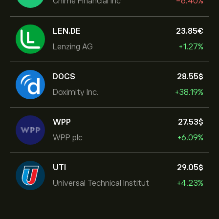
Chime Financial Inc
-6.40%
LEN.DE
23.85‎€‎
Lenzing AG
+1.27%
DOCS
28.55‎$‎
Doximity Inc.
+38.19%
WPP
27.53‎$‎
WPP plc
+6.09%
UTI
29.05‎$‎
Universal Technical Institut
+4.23%