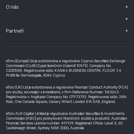
+
O nás
+
+
Partneři
eToro (Europe) Ltd je autorizována a regulována Cyprus Securities Exchange
Commission (CySEC) pod licenčním číslem# 109/10. Company No.
C200585. Registrované sídlo: KANIKA BUSINESS CENTRE, FLOOR 7, 4
Profiti Ilia Germasogeia, 4046 Cyprus
eToro (UK) Ltd je autorizována a regulována Financial Conduct Authority (FCA)
pro služby související s investicemi, s Firm Reference Number: 583263.
Registrována v Anglii pod Company No. 07973792. Registrované sídlo: 24th
floor, One Canada Square, Canary Wharf, London E14 5AB, England.
eToro AUS Capital Limited je regulována Australian Securities & Investments
Commission (ASIC) pro poskytování finančních služeb a produktů. Australian
Financial Services Licence number: 491139. Registered Office: Level 3, 60
Castlereagh Street, Sydney NSW 2000, Australia