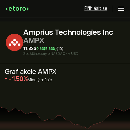
Přihlásit se
Amprius Technologies Inc
AMPX
11.82‎$‎
0.63
(5.63%)
(1D)
Zpožděné ceny o
NASDAQ
•
v USD
Graf akcie AMPX
‎-1.50‎
Minulý měsíc