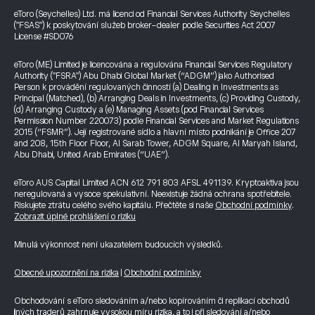
eToro (Seychelles) Ltd. má licenci od Financial Services Authority Seychelles
("FSAS") k poskytování služeb broker-dealer podle Securities Act 2007
License #SD076
eToro (ME) Limited je licencována a regulována Financial Services Regulatory
Authority ("FSRA") Abu Dhabi Global Market (“ADGM”) jako Authorised
Person k provádění regulovaných činností (a) Dealing in Investments as
Principal (Matched), (b) Arranging Deals in Investments, (c) Providing Custody,
(d) Arranging Custody a (e) Managing Assets (pod Financial Services
Permission Number 220073) podle Financial Services and Market Regulations
2015 (“FSMR”). Její registrované sídlo a hlavní místo podnikání je Office 207
and 208, 15th Floor Floor, Al Sarab Tower, ADGM Square, Al Maryah Island,
Abu Dhabi, United Arab Emirates (“UAE”).
eToro AUS Capital Limited ACN 612 791 803 AFSL 491139. Kryptoaktiva jsou
neregulovaná a vysoce spekulativní. Neexistuje žádná ochrana spotřebitele.
Riskujete ztrátu celého svého kapitálu. Přečtěte si naše
Obchodní podmínky
.
Zobrazit úplné prohlášení o riziku
Minulá výkonnost není ukazatelem budoucích výsledků.
Obecné upozornění na rizika
|
Obchodní podmínky
Obchodování s eToro sledováním a/nebo kopírováním či replikací obchodů
jiných traderů zahrnuje vysokou míru rizika, a to i při sledování a/nebo