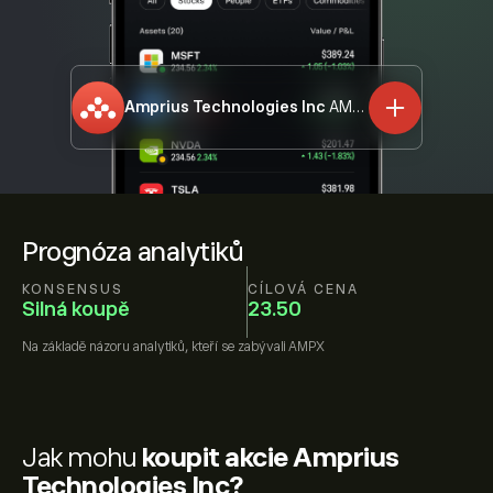
Amprius Technologies Inc
AMPX
Prognóza analytiků
KONSENSUS
CÍLOVÁ CENA
Silná koupě
23.50
Na základě názoru
analytiků, kteří se zabývali
AMPX
Jak mohu
koupit akcie Amprius
Technologies Inc?