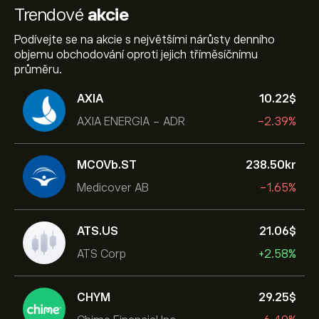
Trendové
akcie
Podívejte se na akcie s největšími nárůsty denního
objemu obchodování oproti jejich tříměsíčnímu
průměru.
AXIA
10.22‎$‎
AXIA ENERGIA - ADR
-2.39%
MCOVb.ST
238.50‎kr‎
Medicover AB
-1.65%
ATS.US
21.06‎$‎
ATS Corp
+2.58%
CHYM
29.25‎$‎