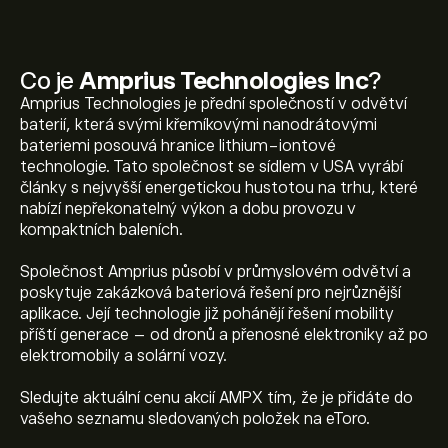
Co je
Amprius Technologies Inc
?
Amprius Technologies je přední společností v odvětví
baterií, která svými křemíkovými nanodrátovými
bateriemi posouvá hranice lithium-iontové
technologie. Tato společnost se sídlem v USA vyrábí
články s nejvyšší energetickou hustotou na trhu, které
nabízí nepřekonatelný výkon a dobu provozu v
kompaktních baleních.
Společnost Amprius působí v průmyslovém odvětví a
poskytuje zakázková bateriová řešení pro nejrůznější
aplikace. Její technologie již pohánějí řešení mobility
příští generace – od dronů a přenosné elektroniky až po
elektromobily a solární vozy.
Sledujte aktuální cenu akcií AMPX tím, že je přidáte do
Aktuální cena akcie AMPX je 11.82‎$‎.
vašeho seznamu sledovaných položek na eToro.