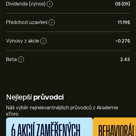
Dividenda (výnos)
0‎$‎ (0%)
i
Předchozí uzavření
11.19‎$‎
i
Výnosy z akcie
-0.27‎$‎
i
Beta
2.43
i
Nejlepší
průvodci
Náš výběr nejrelevantnějších průvodců z Akademie
eToro