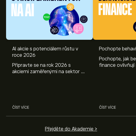
AI akcie s potenciálem růstu v
Pochopte behavi
roce 2026
Pochopte, jak be
Připravte se na rok 2026 s
finance ovlivňují
akciemi zaměřenými na sektor AI.
objevte způsoby
Prozkoumejte potenciál firem
poznatky mohou
Nvidia, Broadcom, ASML, Micron
investičních roz
a dalších v odborné analýze
eToro.
ČÍST VÍCE
ČÍST VÍCE
Přejděte do Akademie >