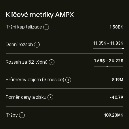
Klíčové metriky AMPX
Tržní kapitalizace
1.58B‎$‎
i
11.05‎$‎
-
11.83‎$‎
Denní rozsah
i
1.68‎$‎
-
24.22‎$‎
Rozsah za 52 týdnů
i
Průměrný objem (3 měsíce)
8.19M
i
Poměr ceny a zisku
-40.79
i
Tržby
109.23M‎$‎
i