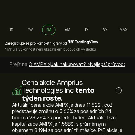
1D
1W
1M
6M
1Y
3Y
MAX
Zaregistrujte se
pro kompletní grafy od
* Minulá výkonnost není ukazatelem budoucích výsledků
Přejít na:
O AMPX >
Jak nakupovat? >
Nejlepší průvodci >
Cena akcie Amprius
Technologies Inc
tento
i
týden roste.
Aktuální cena akcie AMPX je dnes 11.82‎$‎ , což
představuje změnu o ‎5.63‎% za posledních 24
hodin a ‎23.25‎% za poslední týden. Aktuální tržní
kapitalizace AMPX je 1.58B‎$‎, s průměrným
objemem 8.19M za poslední tři měsíce. P/E akcie je