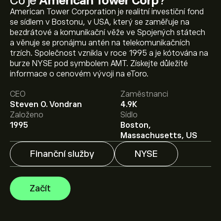
Co je
American Tower Corp
?
American Tower Corporation je realitní investiční fond
se sídlem v Bostonu, v USA, který se zaměřuje na
bezdrátové a komunikační věže ve Spojených státech
a věnuje se pronájmu antén na telekomunikačních
trzích. Společnost vznikla v roce 1995 a je kótována na
Aktuální cena akcie AMT je 172.54‎$‎.
burze NYSE pod symbolem AMT. Získejte důležité
informace o cenovém vývoji na eToro.
CEO
Zaměstnanci
Průměrný cenový cíl pro akcie American Tower Corp je
Steven O. Vondran
4.9K
172.54‎$‎.
Zaregistrujte se
na eToro a získejte detailní
Založeno
Sídlo
prognózy analytiků i cenové cíle.
1995
Boston,
Massachusetts, US
Analytici nabízí prognózy pro akcie American Tower
Corp na základě tržních trendů, finančních zpráv a
Finanční služby
NYSE
očekávaného růstu. Podívejte se na prognózu
budoucího vývoje cen.
Tržní kapitalizace American Tower Corp je 80.4B‎$‎
Začít
Na základě doporučení od 6 analytiků pro AMT za