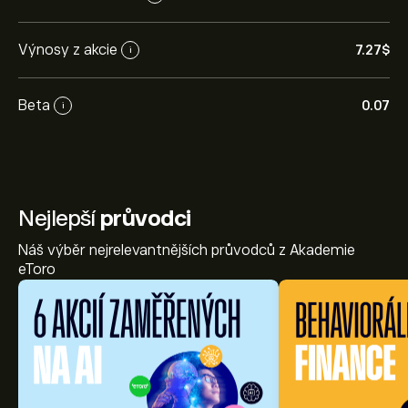
Výnosy z akcie
7.27‎$‎
i
Beta
0.07
i
Nejlepší
průvodci
Náš výběr nejrelevantnějších průvodců z Akademie
eToro