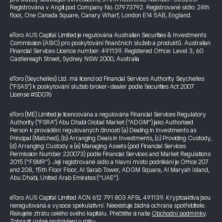
Registrována v Anglii pod Company No. 07973792. Registrované sídlo: 24th
floor, One Canada Square, Canary Wharf, London E14 5AB, England.
eToro AUS Capital Limited je regulována Australian Securities & Investments
Commission (ASIC) pro poskytování finančních služeb a produktů. Australian
Financial Services Licence number: 491139. Registered Office: Level 3, 60
Castlereagh Street, Sydney NSW 2000, Australia
eToro (Seychelles) Ltd. má licenci od Financial Services Authority Seychelles
("FSAS") k poskytování služeb broker-dealer podle Securities Act 2007
License #SD076
eToro (ME) Limited je licencována a regulována Financial Services Regulatory
Authority ("FSRA") Abu Dhabi Global Market (“ADGM”) jako Authorised
Person k provádění regulovaných činností (a) Dealing in Investments as
Principal (Matched), (b) Arranging Deals in Investments, (c) Providing Custody,
(d) Arranging Custody a (e) Managing Assets (pod Financial Services
Permission Number 220073) podle Financial Services and Market Regulations
2015 (“FSMR”). Její registrované sídlo a hlavní místo podnikání je Office 207
and 208, 15th Floor Floor, Al Sarab Tower, ADGM Square, Al Maryah Island,
Abu Dhabi, United Arab Emirates (“UAE”).
eToro AUS Capital Limited ACN 612 791 803 AFSL 491139. Kryptoaktiva jsou
neregulovaná a vysoce spekulativní. Neexistuje žádná ochrana spotřebitele.
Riskujete ztrátu celého svého kapitálu. Přečtěte si naše
Obchodní podmínky
.
Zobrazit úplné prohlášení o riziku