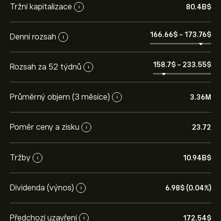
Tržní kapitalizace
80.4B‎$‎
i
166.66‎$‎
-
173.76‎$‎
Denní rozsah
i
158.7‎$‎
-
233.55‎$‎
Rozsah za 52 týdnů
i
Průměrný objem (3 měsíce)
3.36M
i
Poměr ceny a zisku
23.72
i
Tržby
10.94B‎$‎
i
Dividenda (výnos)
6.98‎$‎ (0.04%)
i
Předchozí uzavření
172.54‎$‎
i