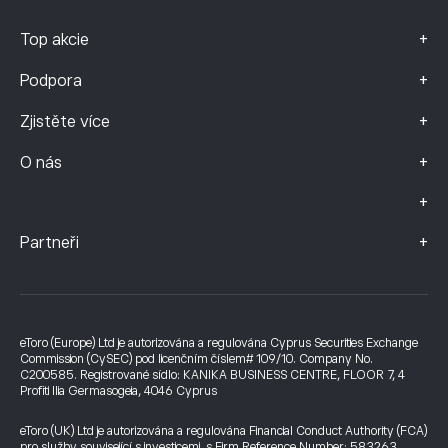
+
Top akcie
+
Podpora
+
Zjistěte více
+
O nás
+
+
Partneři
eToro (Europe) Ltd je autorizována a regulována Cyprus Securities Exchange
Commission (CySEC) pod licenčním číslem# 109/10. Company No.
C200585. Registrované sídlo: KANIKA BUSINESS CENTRE, FLOOR 7, 4
Profiti Ilia Germasogeia, 4046 Cyprus
eToro (UK) Ltd je autorizována a regulována Financial Conduct Authority (FCA)
pro služby související s investicemi, s Firm Reference Number: 583263.