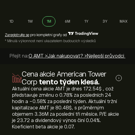
1D
1W
1M
6M
1Y
3Y
MAX
Zaregistrujte se
pro kompletní grafy od
* Minulá výkonnost není ukazatelem budoucích výsledků
Přejít na:
O AMT >
Jak nakupovat? >
Nejlepší průvodci >
Cena akcie American Tower
i
Corp
tento týden klesá.
Aktuální cena akcie AMT je dnes 172.54‎$‎ , což
představuje změnu o ‎0.78‎% za posledních 24
hodin a ‎-0.58‎% za poslední týden. Aktuální tržní
kapitalizace AMT je 80.4B‎$‎, s průměrným
objemem 3.36M za poslední tři měsíce. P/E akcie
je 23.72 a dividendový výnos činí 0.04%.
Koeficient beta akcie je 0.07.