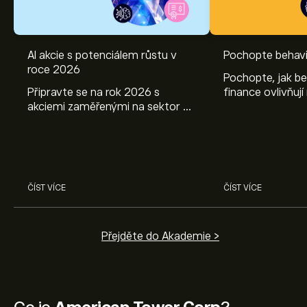
AI akcie s potenciálem růstu v
Pochopte behavi
roce 2026
Pochopte, jak be
Připravte se na rok 2026 s
finance ovlivňují
akciemi zaměřenými na sektor AI.
objevte způsoby
Prozkoumejte potenciál firem
poznatky mohou
Nvidia, Broadcom, ASML, Micron
investičních roz
a dalších v odborné analýze
eToro.
ČÍST VÍCE
ČÍST VÍCE
Přejděte do Akademie >