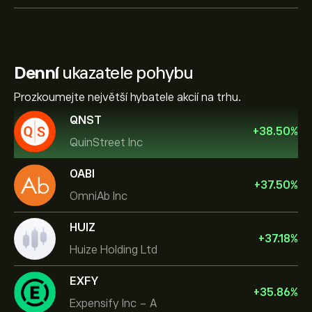
Denní
ukazatele pohybu
Prozkoumejte největší hybatele akcií na trhu.
QNST
+
38.50
%
QuinStreet Inc
OABI
+
37.50
%
OmniAb Inc
HUIZ
+
37.18
%
Huize Holding Ltd
EXFY
+
35.86
%
Expensify Inc - A