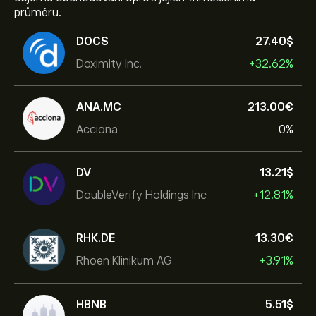
průměru.
DOCS
27.40‎$‎
Doximity Inc.
+32.62%
ANA.MC
213.00‎€‎
Acciona
0%
DV
13.21‎$‎
DoubleVerify Holdings Inc
+12.81%
RHK.DE
13.30‎€‎
Rhoen Klinikum AG
+3.91%
HBNB
5.51‎$‎