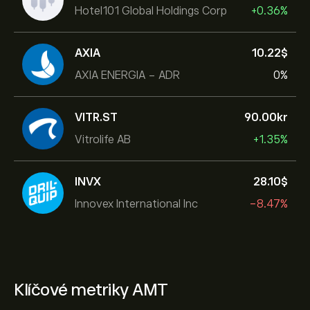
Hotel101 Global Holdings Corp
+0.36%
AXIA
10.22‎$‎
AXIA ENERGIA - ADR
0%
VITR.ST
90.00‎kr‎
Vitrolife AB
+1.35%
INVX
28.10‎$‎
Innovex International Inc
-8.47%
Klíčové metriky AMT