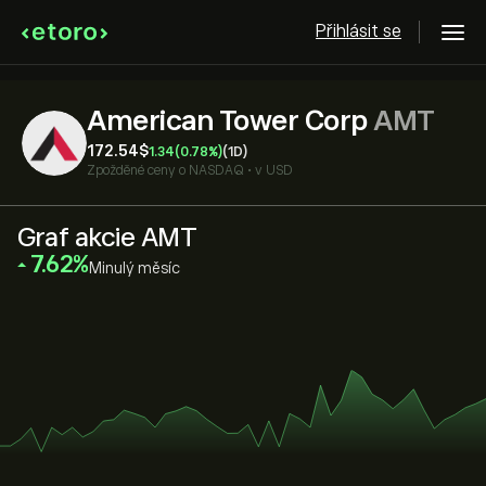
Přihlásit se
American Tower Corp
AMT
172.54‎$‎
1.34
(0.78%)
(1D)
Zpožděné ceny o
NASDAQ
•
v USD
Graf akcie AMT
‎7.62‎
Minulý měsíc