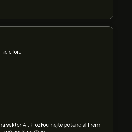
mie eToro
na sektor AI. Prozkoumejte potenciál firem