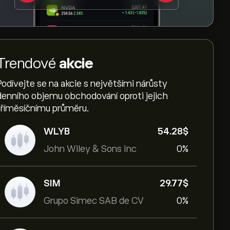
Trendové
akcie
Podívejte se na akcie s největšími nárůsty
denního objemu obchodování oproti jejich
tříměsíčnímu průměru.
WLYB
54.28‎$‎
John Wiley & Sons Inc
0%
SIM
29.77‎$‎
Grupo Simec SAB de CV
0%