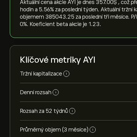
Aktuální cena akcie AYI je dnes 357.00‎$‎ , což 
hodin a ‎5.56‎% za poslední týden. Aktuální tržní 
objemem 385043.25 za poslední tři měsíce. P/E 
0%. Koeficient beta akcie je 1.23.
Klíčové metriky AYI
Tržní kapitalizace
i
Denní rozsah
i
Rozsah za 52 týdnů
i
Průměrný objem (3 měsíce)
i