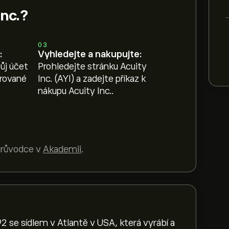
Inc.?
03
:
Vyhledejte a nakupujte:
ůj účet
Prohledejte stránku Acuity
erované
Inc. (AYI) a zadejte příkaz k
nákupu Acuity Inc..
 průvodce v
Akademii
.
2 se sídlem v Atlantě v USA, která vyrábí a