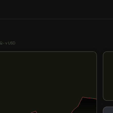
AQ
•
v USD