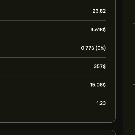
23.82
4.61B‎$‎
0.77‎$‎ (0%)
357‎$‎
15.08‎$‎
1.23