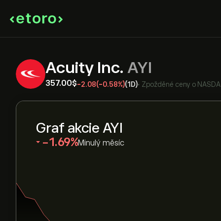
Acuity Inc.
AYI
357.00‎$‎
-2.08
(-0.58%)
(1D)
•
Zpožděné ceny o
NASD
Graf akcie AYI
‎-1.69‎
Minulý měsíc