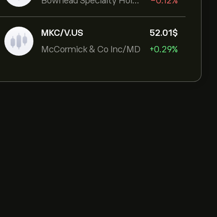
Bowhead Specialty Holdings Inc
-0.12%
MKC/V.US
52.01‎$‎
McCormick & Co Inc/MD
+0.29%