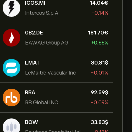
ICOS.MI
14.04‎€‎
Intercos S.p.A
-0.14%
0B2.DE
181.70‎€‎
BAWAG Group AG
+0.66%
LMAT
80.81‎$‎
LeMaitre Vascular Inc
-0.01%
RBA
92.59‎$‎
RB Global INC
-0.09%
BOW
33.83‎$‎