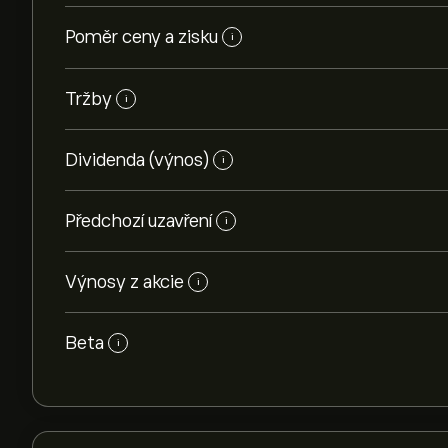
Poměr ceny a zisku
i
Tržby
i
Dividenda (výnos)
i
Předchozí uzavření
i
Výnosy z akcie
i
Beta
i