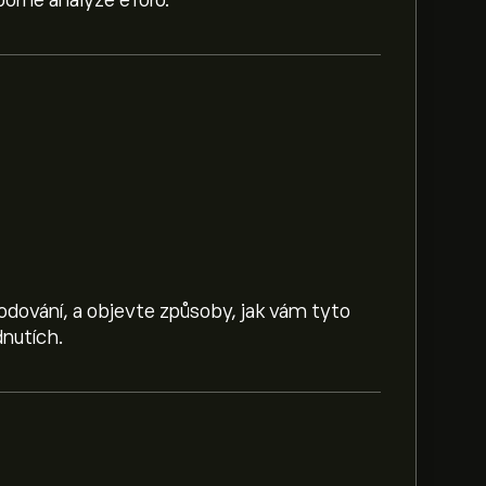
orné analýze eToro.
hodování, a objevte způsoby, jak vám tyto
nutích.