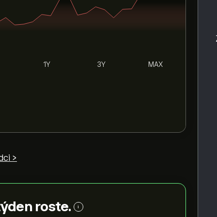
1Y
3Y
MAX
dci >
týden roste.
i