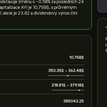
představuje změnu o ‎-0.58‎% za posledních 24
kapitalizace AYI je 10.75B‎$‎, s průměrným
akcie je 23.82 a dividendový výnos činí
10.75B‎$‎
350.35‎$‎
-
362.48‎$‎
218.81‎$‎
-
379.18‎$‎
385043.25