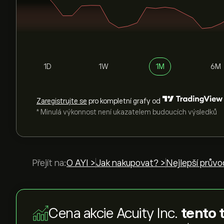
1D
1W
1M
6M
Zaregistrujte se
pro kompletní grafy od
* Minulá výkonnost není ukazatelem budoucích výsledků
Přejít na:
O AYI >
Jak nakupovat? >
Nejlepší průvo
Cena akcie Acuity Inc.
tento 