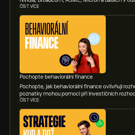
Nvidia, Broadcom, ASML, Micron a dalších v odb
ČÍST VÍCE
Pochopte behaviorální finance
Pochopte, jak behaviorální finance ovlivňují roz
poznatky mohou pomoci při investičních rozhod
ČÍST VÍCE
Aktuální cena akcie AYI je 357.00‎$‎.