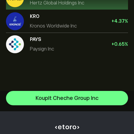
Hertz Global Holdings Inc
KRO
+
4.37
%
Kronos Worldwide Inc
PAYS
+
0.65
%
Paysign Inc
NVIDIA Corporation
Koupit Cheche Group Inc
Amazon.com Inc
Centrum nápovědy
Microsoft
Jak vkládat
Jak CopyTrading funguje
Apple
Jak provést výběr
Odpovědné obchodování
Meta Platforms Inc
Proč zvolit eToro