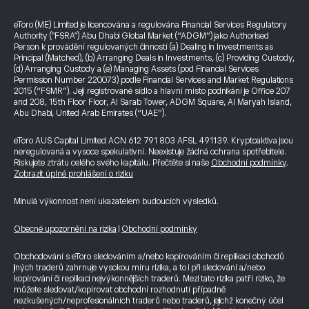
eToro (ME) Limited je licencována a regulována Financial Services Regulatory
Authority ("FSRA") Abu Dhabi Global Market (“ADGM”) jako Authorised
Person k provádění regulovaných činností (a) Dealing in Investments as
Principal (Matched), (b) Arranging Deals in Investments, (c) Providing Custody,
(d) Arranging Custody a (e) Managing Assets (pod Financial Services
Permission Number 220073) podle Financial Services and Market Regulations
2015 (“FSMR”). Její registrované sídlo a hlavní místo podnikání je Office 207
and 208, 15th Floor Floor, Al Sarab Tower, ADGM Square, Al Maryah Island,
Abu Dhabi, United Arab Emirates (“UAE”).
eToro AUS Capital Limited ACN 612 791 803 AFSL 491139. Kryptoaktiva jsou
neregulovaná a vysoce spekulativní. Neexistuje žádná ochrana spotřebitele.
Riskujete ztrátu celého svého kapitálu. Přečtěte si naše
Obchodní podmínky
.
Zobrazit úplné prohlášení o riziku
Minulá výkonnost není ukazatelem budoucích výsledků.
Obecné upozornění na rizika
|
Obchodní podmínky
Obchodování s eToro sledováním a/nebo kopírováním či replikací obchodů
jiných traderů zahrnuje vysokou míru rizika, a to i při sledování a/nebo
kopírování či replikaci nejvýkonnějších traderů. Mezi tato rizika patří riziko, že
můžete sledovat/kopírovat obchodní rozhodnutí případně
nezkušených/neprofesionálních traderů nebo traderů, jejichž konečný účel