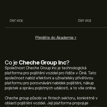
Nvidia, Broadcom, ASML, Micron
investičních roz
a dalších v odborné analýze
eToro.
ČÍST VÍCE
ČÍST VÍCE
Přejděte do Akademie >
Co je
Cheche Group Inc
?
Společnost Cheche Group Inc je technologická
platforma pro pojištění vozidel pro řidiče v Číně. Tato
společnost nabízí efektivní a uživatelsky přívětivou
platformu pro porovnávání nabídek pojištění, nákup
pojistek a správu pojistných událostí, a to vše online.
Cheche group působí ve fintech sektoru, konkrétně v
oblasti pojištění vozidel. Její platforma propojuje