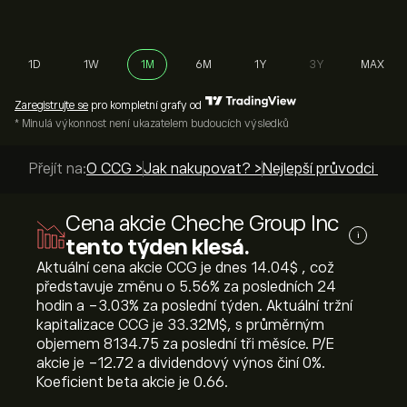
1D
1W
1M
6M
1Y
3Y
MAX
Zaregistrujte se
pro kompletní grafy od
* Minulá výkonnost není ukazatelem budoucích výsledků
Přejít na:
O CCG >
Jak nakupovat? >
Nejlepší průvodci >
Cena akcie Cheche Group Inc
i
tento týden klesá.
Aktuální cena akcie CCG je dnes 14.04‎$‎ , což
představuje změnu o ‎5.56‎% za posledních 24
hodin a ‎-3.03‎% za poslední týden. Aktuální tržní
kapitalizace CCG je 33.32M‎$‎, s průměrným
objemem 8134.75 za poslední tři měsíce. P/E
akcie je -12.72 a dividendový výnos činí 0%.
Koeficient beta akcie je 0.66.