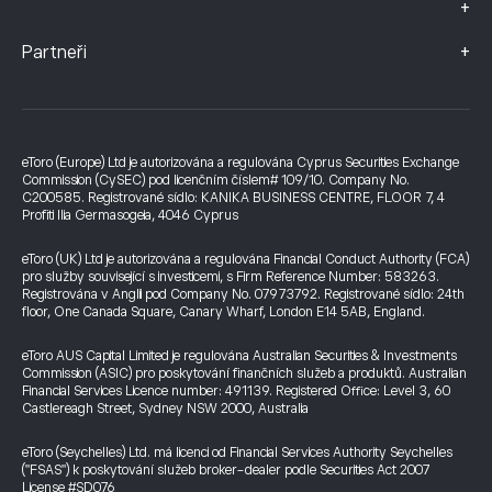
+
+
Partneři
eToro (Europe) Ltd je autorizována a regulována Cyprus Securities Exchange
Commission (CySEC) pod licenčním číslem# 109/10. Company No.
C200585. Registrované sídlo: KANIKA BUSINESS CENTRE, FLOOR 7, 4
Profiti Ilia Germasogeia, 4046 Cyprus
eToro (UK) Ltd je autorizována a regulována Financial Conduct Authority (FCA)
pro služby související s investicemi, s Firm Reference Number: 583263.
Registrována v Anglii pod Company No. 07973792. Registrované sídlo: 24th
floor, One Canada Square, Canary Wharf, London E14 5AB, England.
eToro AUS Capital Limited je regulována Australian Securities & Investments
Commission (ASIC) pro poskytování finančních služeb a produktů. Australian
Financial Services Licence number: 491139. Registered Office: Level 3, 60
Castlereagh Street, Sydney NSW 2000, Australia
eToro (Seychelles) Ltd. má licenci od Financial Services Authority Seychelles
("FSAS") k poskytování služeb broker-dealer podle Securities Act 2007
License #SD076