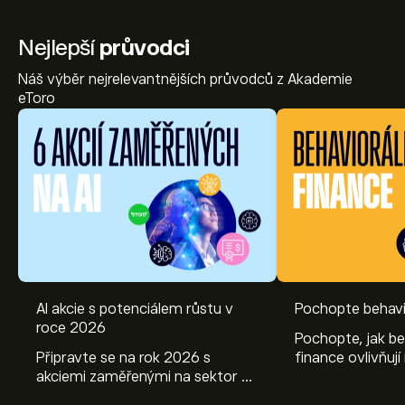
Nejlepší
průvodci
Náš výběr nejrelevantnějších průvodců z Akademie
eToro
AI akcie s potenciálem růstu v
Pochopte behavi
roce 2026
Pochopte, jak be
Připravte se na rok 2026 s
finance ovlivňují
akciemi zaměřenými na sektor AI.
objevte způsoby
Prozkoumejte potenciál firem
poznatky mohou