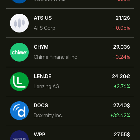
ATS.US
21.12‎$‎
ATS Corp
-0.05%
CHYM
29.03‎$‎
Chime Financial Inc
-0.24%
LEN.DE
24.20‎€‎
Lenzing AG
+2.76%
DOCS
27.40‎$‎
Doximity Inc.
+32.62%
WPP
27.55‎$‎