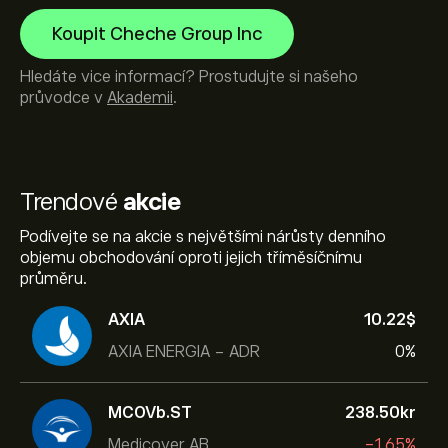
Koupit Cheche Group Inc
Hledáte vice informací? Prostudujte si našeho
průvodce v
Akademii
.
Trendové
akcie
Podívejte se na akcie s největšími nárůsty denního
objemu obchodování oproti jejich tříměsíčnímu
průměru.
AXIA
10.22‎$‎
AXIA ENERGIA - ADR
0%
MCOVb.ST
238.50‎kr‎
Medicover AB
-1.65%