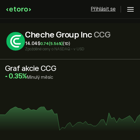
Přihlásit se
Cheche Group Inc
CCG
14.04‎$‎
0.74
(5.56%)
(1D)
Zpožděné ceny o
NASDAQ
•
v USD
Graf akcie CCG
‎0.35‎
Minulý měsíc