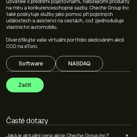
uživatele s předními pojišťovnami, nabízejícími produkty
Aktuální cena akcie CCG je 14.04‎$‎.
na míru a konkurenceschopné sazby. Cheche Group Inc
také poskytuje služby jako pomoc při pojistných
událostech a asistenci na cestách, což zjednodušuje
Průměrný cenový cíl pro akcie Cheche Group Inc je
vlastnictví automobilu.
14.04‎$‎.
Zaregistrujte se
na eToro a získejte detailní
prognózy analytiků i cenové cíle.
Diverzifikujte vaše virtuální portfolio sledováním akcií
CCG na eToro.
Analytici nabízí prognózy pro akcie Cheche Group Inc na
základě tržních trendů, finančních zpráv a očekávaného
Software
NASDAQ
růstu. Podívejte se na prognózu budoucího vývoje cen.
Tržní kapitalizace Cheche Group Inc je 33.32M‎$‎
Začít
Časté dotazy
+
Jaká je aktuální cena akcie Cheche Group Inc?