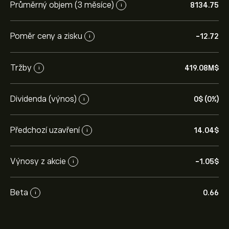
Průměrný objem (3 měsíce)
8134.75
i
Poměr ceny a zisku
-12.72
i
Tržby
419.08M‎$‎
i
Dividenda (výnos)
0‎$‎ (0%)
i
Předchozí uzavření
14.04‎$‎
i
Výnosy z akcie
-1.05‎$‎
i
Beta
0.66
i