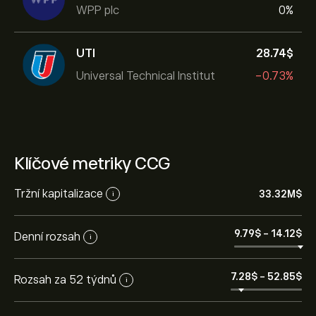
WPP plc
0%
UTI
28.74‎$‎
Universal Technical Institut
-0.73%
Klíčové metriky CCG
Tržní kapitalizace
33.32M‎$‎
i
9.79‎$‎
-
14.12‎$‎
Denní rozsah
i
7.28‎$‎
-
52.85‎$‎
Rozsah za 52 týdnů
i