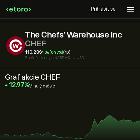
Přihlásit se
The Chefs' Warehouse Inc
CHEF
110.20‎$‎
1.06
(0.97%)
(1D)
Zpožděné ceny o
NASDAQ
•
v USD
Graf akcie CHEF
‎12.97‎
Minulý měsíc