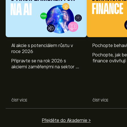
AI akcie s potenciálem růstu v
Pochopte behavi
roce 2026
Pochopte, jak be
Připravte se na rok 2026 s
finance ovlivňují
akciemi zaměřenými na sektor AI.
objevte způsoby
Prozkoumejte potenciál firem
poznatky mohou
Nvidia, Broadcom, ASML, Micron
investičních roz
a dalších v odborné analýze
eToro.
ČÍST VÍCE
ČÍST VÍCE
Přejděte do Akademie >