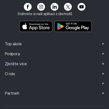
Přístupnost
Upozornění na rizika
Klub eToro
Otisk
Smluvní podmínky
Investiční pojištění
Stáhněte si naši aplikaci z obchodů
Dokumenty s klíčovými informacemi
Smart Portfolios
Údaje o stížnostech (klienti FCA)
+
Top akcie
+
Podpora
+
Zjistěte více
+
O nás
+
+
Partneři