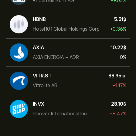
Rhoen Klinikum AG
+9.02%
HBNB
5.51‎$‎
Hotel101 Global Holdings Corp
+0.36%
AXIA
10.22‎$‎
AXIA ENERGIA - ADR
0%
VITR.ST
88.95‎kr‎
Vitrolife AB
-1.17%
INVX
28.10‎$‎
Innovex International Inc
-8.47%