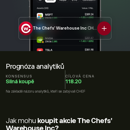
The Chefs' Warehouse Inc
CHEF
Prognóza analytiků
KONSENSUS
CÍLOVÁ CENA
Silná koupě
118.20
Na základě názoru
analytiků, kteří se zabývali
CHEF
Jak mohu
koupit akcie The Chefs'
Warehouse Inc?