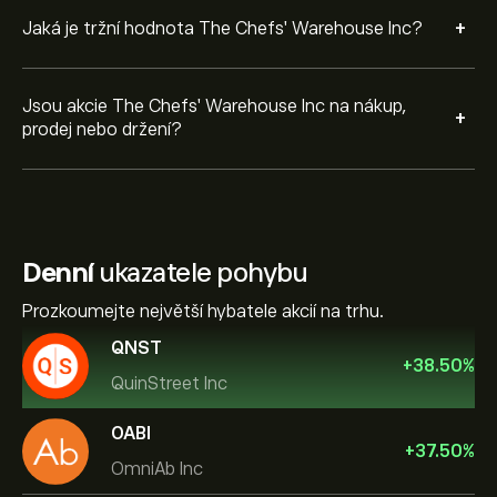
+
Jaká je tržní hodnota The Chefs' Warehouse Inc?
Jsou akcie The Chefs' Warehouse Inc na nákup,
+
prodej nebo držení?
Denní
ukazatele pohybu
Prozkoumejte největší hybatele akcií na trhu.
QNST
+
38.50
%
QuinStreet Inc
OABI
+
37.50
%
OmniAb Inc