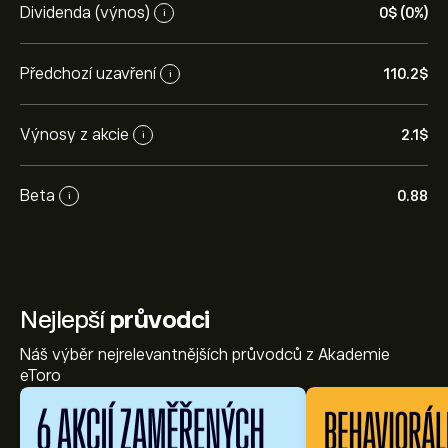
Dividenda (výnos)
0‎$‎ (0%)
i
Předchozí uzavření
110.2‎$‎
i
Výnosy z akcie
2.1‎$‎
i
Beta
0.88
i
Nejlepší
průvodci
Náš výběr nejrelevantnějších průvodců z Akademie
eToro