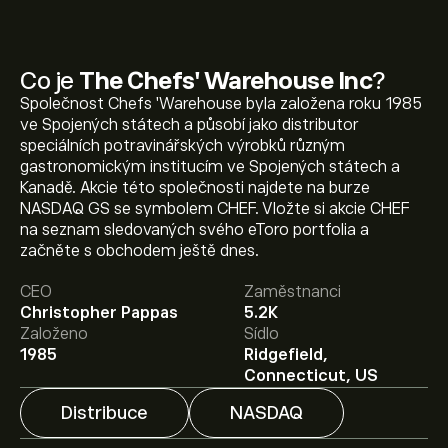
Co je
The Chefs' Warehouse Inc
?
Společnost Chefs 'Warehouse byla založena roku 1985
ve Spojených státech a působí jako distributor
speciálních potravinářských výrobků různým
gastronomickým institucím ve Spojených státech a
Kanadě. Akcie této společnosti najdete na burze
NASDAQ GS se symbolem CHEF. Vložte si akcie CHEF
na seznam sledovaných svého eToro portfolia a
Aktuální cena akcie CHEF je 110.20‎$‎.
začněte s obchodem ještě dnes.
CEO
Zaměstnanci
Christopher Pappas
5.2K
Průměrný cenový cíl pro akcie The Chefs' Warehouse
Založeno
Sídlo
Inc je 110.20‎$‎.
Zaregistrujte se
na eToro a získejte
1985
Ridgefield,
detailní prognózy analytiků i cenové cíle.
Connecticut, US
Distribuce
NASDAQ
Analytici nabízí prognózy pro akcie The Chefs'
Warehouse Inc na základě tržních trendů, finančních