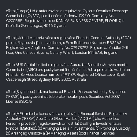
eToro (Europe) Ltd je autorizována a regulována Cyprus Securities Exchange
Commission (CySEC) pod licenčním číslem# 109/10. Company No.
C200585. Registrované sídlo: KANIKA BUSINESS CENTRE, FLOOR 7, 4
Profiti Ilia Germasogeia, 4046 Cyprus
eToro (UK) Ltd je autorizována a regulována Financial Conduct Authority (FCA)
pro služby související s investicemi, s Firm Reference Number: 583263.
Registrována v Anglii pod Company No. 07973792. Registrované sídlo: 24th
floor, One Canada Square, Canary Wharf, London E14 5AB, England.
eToro AUS Capital Limited je regulována Australian Securities & Investments
Commission (ASIC) pro poskytování finančních služeb a produktů. Australian
Financial Services Licence number: 491139. Registered Office: Level 3, 60
Castlereagh Street, Sydney NSW 2000, Australia
eToro (Seychelles) Ltd. má licenci od Financial Services Authority Seychelles
("FSAS") k poskytování služeb broker-dealer podle Securities Act 2007
License #SD076
eToro (ME) Limited je licencována a regulována Financial Services Regulatory
Authority ("FSRA") Abu Dhabi Global Market (“ADGM”) jako Authorised
Person k provádění regulovaných činností (a) Dealing in Investments as
Principal (Matched), (b) Arranging Deals in Investments, (c) Providing Custody,
(d) Arranging Custody a (e) Managing Assets (pod Financial Services