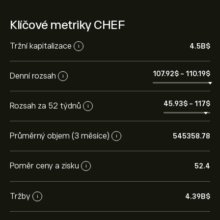
Klíčové metriky CHEF
Tržní kapitalizace
4.5B‎$‎
i
107.92‎$‎
-
110.19‎$‎
Denní rozsah
i
45.93‎$‎
-
117‎$‎
Rozsah za 52 týdnů
i
Průměrný objem (3 měsíce)
545358.78
i
Poměr ceny a zisku
52.4
i
Tržby
4.39B‎$‎
i