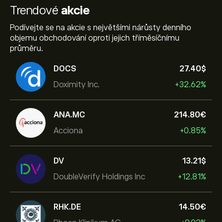
Trendové
akcie
Podívejte se na akcie s největšími nárůsty denního
objemu obchodování oproti jejich tříměsíčnímu
průměru.
DOCS
27.40‎$‎
Doximity Inc.
+32.62%
ANA.MC
214.80‎€‎
Acciona
+0.85%
DV
13.21‎$‎
DoubleVerify Holdings Inc
+12.81%
RHK.DE
14.50‎€‎