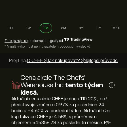
1D
1W
1M
6M
1Y
3Y
MAX
Zaregistrujte se
pro kompletní grafy od
* Minulá výkonnost není ukazatelem budoucích výsledků
Přejít na:
O CHEF >
Jak nakupovat? >
Nejlepší průvodci >
Cena akcie The Chefs'
Warehouse Inc
tento týden
i
klesá.
Aktuální cena akcie CHEF je dnes 110.20‎$‎ , což
představuje změnu o ‎0.97‎% za posledních 24
hodin a ‎-4.60‎% za poslední týden. Aktuální tržní
kapitalizace CHEF je 4.5B‎$‎, s průměrným
objemem 545358.78 za poslední tři měsíce. P/E