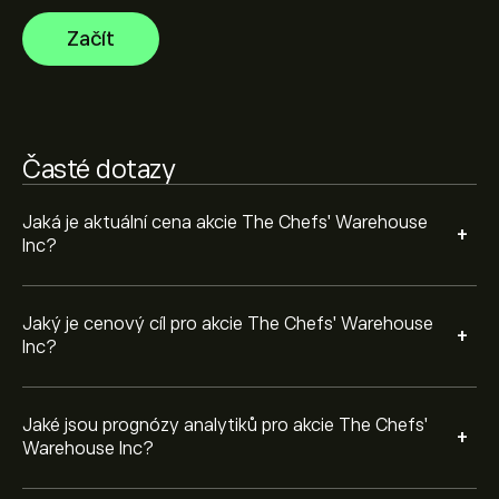
zpráv a očekávaného růstu. Podívejte se na prognózu
Začít
budoucího vývoje cen.
Tržní kapitalizace The Chefs' Warehouse Inc je 4.5B‎$‎
Na základě doporučení od 5 analytiků pro CHEF za
Časté dotazy
poslední 3 měsíce je celkový konsenzus Silná koupě.
Jaká je aktuální cena akcie The Chefs' Warehouse
+
Inc?
Jaký je cenový cíl pro akcie The Chefs' Warehouse
+
Inc?
Jaké jsou prognózy analytiků pro akcie The Chefs'
+
Warehouse Inc?