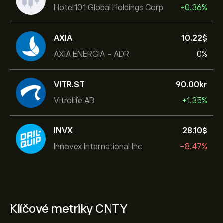
Hotel101 Global Holdings Corp
+0.36%
AXIA
10.22‎$‎
AXIA ENERGIA - ADR
0%
VITR.ST
90.00‎kr‎
Vitrolife AB
+1.35%
INVX
28.10‎$‎
Innovex International Inc
-8.47%
Klíčové metriky CNTY