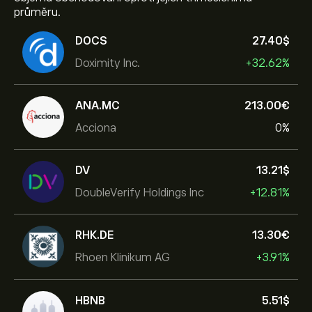
průměru.
DOCS
27.40‎$‎
Doximity Inc.
+32.62%
ANA.MC
213.00‎€‎
Acciona
0%
DV
13.21‎$‎
DoubleVerify Holdings Inc
+12.81%
RHK.DE
13.30‎€‎
Rhoen Klinikum AG
+3.91%
HBNB
5.51‎$‎