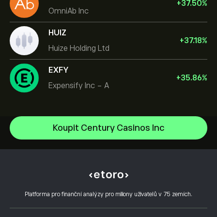
+
37.50
%
OmniAb Inc
HUIZ
+
37.18
%
Huize Holding Ltd
EXFY
+
35.86
%
Expensify Inc - A
NVIDIA Corporation
Koupit Century Casinos Inc
Amazon.com Inc
Centrum nápovědy
Microsoft
Jak vkládat
Jak CopyTrading funguje
Apple
Jak provést výběr
Odpovědné obchodování
Meta Platforms Inc
Proč zvolit eToro
Otevřít účet
Co je páka a marže
Alphabet
Platforma pro finanční analýzy pro miliony uživatelů v 75 zemích.
Hodnocení eToro
Jak ověřit účet?
Zásady používání souborů cookie
Vysvětlení nákupu a prodeje
Kariéra
Zákaznický servis