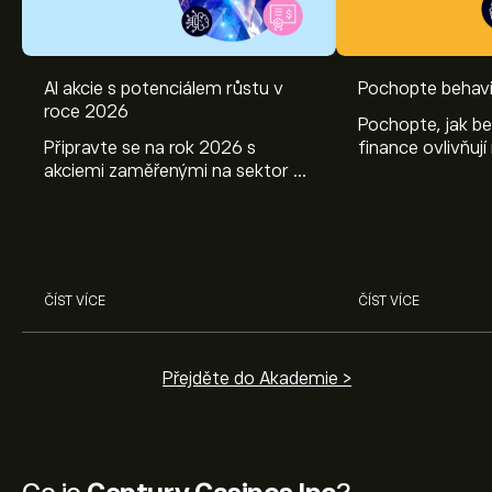
AI akcie s potenciálem růstu v
Pochopte behavi
roce 2026
Pochopte, jak be
Připravte se na rok 2026 s
finance ovlivňují
akciemi zaměřenými na sektor AI.
objevte způsoby
Prozkoumejte potenciál firem
poznatky mohou
Nvidia, Broadcom, ASML, Micron
investičních roz
a dalších v odborné analýze
eToro.
ČÍST VÍCE
ČÍST VÍCE
Přejděte do Akademie >