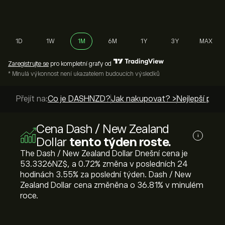
1D
1W
1M
6M
1Y
3Y
MAX
Zaregistrujte se
pro kompletní grafy od
* Minulá výkonnost není ukazatelem budoucích výsledků
Přejít na:
Co je DASHNZD?
Jak nakupovat? >
Nejlepší prův
Cena Dash / New Zealand
i
Dollar
tento týden roste.
The Dash / New Zealand Dollar Dnešní cena je
53.3326‎NZ$‎, a ‎0.72‎% změna v posledních 24
hodinách ‎3.55‎% za poslední týden. Dash / New
Zealand Dollar cena změněna o ‎36.81‎% v minulém
roce.