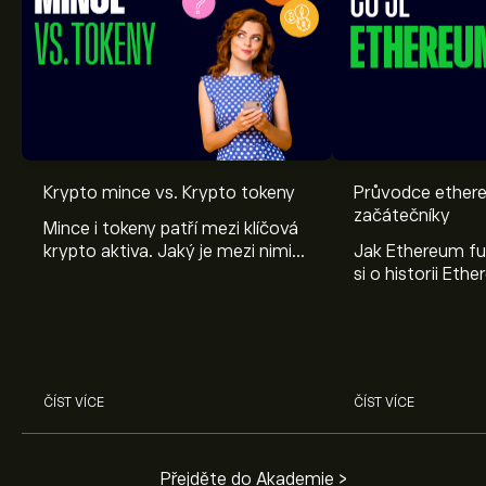
Krypto mince vs. Krypto tokeny
Průvodce ether
začátečníky
Mince i tokeny patří mezi klíčová
krypto aktiva. Jaký je mezi nimi
Jak Ethereum fu
ale rozdíl? Vysvětlíme vám vše,
si o historii Eth
co by měl vědět každý investor.
se liší od bitcoin
kryptoměn.
ČÍST VÍCE
ČÍST VÍCE
Přejděte do Akademie >