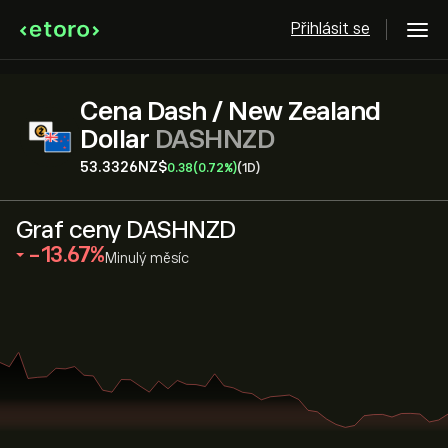
Přihlásit se
Cena Dash / New Zealand
Dollar
DASHNZD
53.3326‎NZ$‎
0.38
(0.72%)
(1D)
Graf ceny DASHNZD
‎-13.67‎
Minulý měsíc