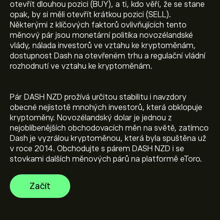
otevřít dlouhou pozici (BUY), a ti, kdo věří, že se stane
opak, by si měli otevřít krátkou pozici (SELL).
Některými z klíčových faktorů ovlivňujících tento
měnový pár jsou monetární politika novozélandské
vlády, nálada investorů ve vztahu ke kryptoměnám,
dostupnost Dash na otevřeném trhu a regulační vládní
Aktuální cena DASHNZD je 53.3326‎NZ$‎
rozhodnutí ve vztahu ke kryptoměnám.
Tržní kapitalizace Dash / New Zealand Dollar je (Data
Pár DASH NZD prožívá určitou stabilitu i navzdory
nejsou momentálně k dispozici)
obecné nejistotě mnohých investorů, která obklopuje
kryptoměny. Novozélandský dolar je jednou z
nejoblíbenějších obchodovacích měn na světě, zatímco
Dosavadní maximum Dash / New Zealand Dollar je
Dash je vyzrálou kryptoměnou, která byla spuštěna už
656.9237‎NZ$‎
v roce 2014. Obchodujte s párem DASH NZD i se
stovkami dalších měnových párů na platformě eToro.
Dash / New Zealand Dollar má 24hodinový objem
Začít
obchodování Dash / New Zealand Dollar.