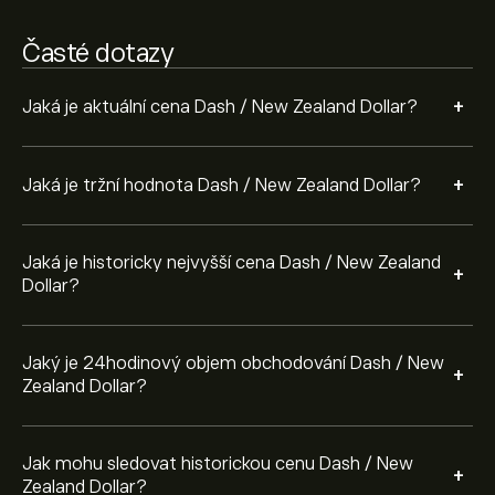
Vyberte časový rámec „1D“ nebo „1W“ na grafu eToro
a zvětšete jej, abyste viděli historické pohyby cen Dash
Časté dotazy
/ New Zealand Dollar. Cena Dash / New Zealand Dollar
se za poslední rok pohybovala v rozmezí 14.35‎NZ$‎.
K nákupu DASHNZD, navštivte stránku „Dash / New
+
Jaká je aktuální cena Dash / New Zealand Dollar?
Zealand Dollar (DASHNZD)“ na webu eToro. Jakmile si
založíte účet a vložíte prostředky, klikněte na tlačítko
„Obchodovat“ a rozhodněte se, kolik Dash / New
+
Jaká je tržní hodnota Dash / New Zealand Dollar?
Zealand Dollar chcete koupit. Můžete také zadat příkaz,
který realizuje nákup DASHNZD v budoucnu, za
konkrétní cenu.
Jaká je historicky nejvyšší cena Dash / New Zealand
+
Dollar?
Jaký je 24hodinový objem obchodování Dash / New
+
Zealand Dollar?
Jak mohu sledovat historickou cenu Dash / New
+
Zealand Dollar?