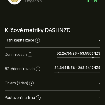
Dogecoin
+0.13%
Klíčové metriky DASHNZD
Tržní kapitalizace
-
i
52.2676‎NZ$‎
-
53.5506‎NZ$‎
Denní rozsah
i
34.3441‎NZ$‎
-
263.4419‎NZ$‎
52týdenní rozsah
i
Objem (1 den)
-
i
Postavení na trhu
-
i