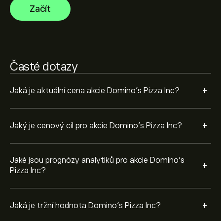
Začít
Na základě doporučení od 8 analytiků pro DPZ za
poslední 3 měsíce je celkový konsenzus Silná koupě.
Časté dotazy
+
Jaká je aktuální cena akcie Domino's Pizza Inc?
+
Jaký je cenový cíl pro akcie Domino's Pizza Inc?
Jaké jsou prognózy analytiků pro akcie Domino's
+
Pizza Inc?
+
Jaká je tržní hodnota Domino's Pizza Inc?