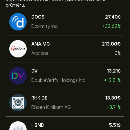
průměru.
DOCS
27.40‎$‎
Doximity Inc.
+32.62%
ANA.MC
213.00‎€‎
Acciona
0%
DV
13.21‎$‎
DoubleVerify Holdings Inc
+12.81%
RHK.DE
13.30‎€‎
Rhoen Klinikum AG
+3.91%
HBNB
5.51‎$‎