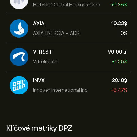
Hotel101 Global Holdings Corp
+0.36%
AXIA
10.22‎$‎
AXIA ENERGIA - ADR
0%
VITR.ST
90.00‎kr‎
Vitrolife AB
+1.35%
INVX
28.10‎$‎
Innovex International Inc
-8.47%
Klíčové metriky DPZ