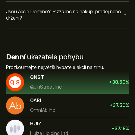
Jsou akcie Domino's Pizza Inc na nákup, prodej nebo
+
držení?
Denní
ukazatele pohybu
Prozkoumejte největší hybatele akcií na trhu.
QNST
+
38.50
%
QuinStreet Inc
OABI
+
37.50
%
OmniAb Inc
HUIZ
+
37.18
%
Huize Holding Ltd