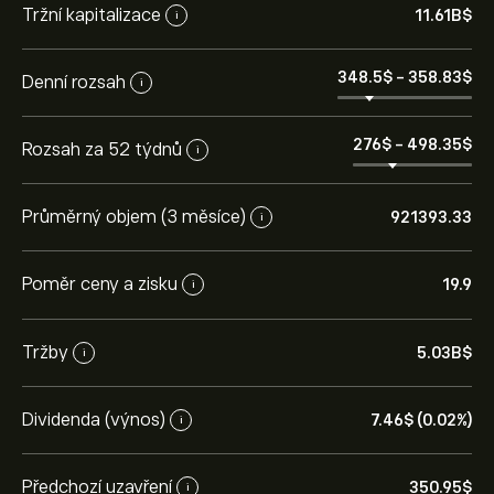
Tržní kapitalizace
11.61B‎$‎
i
348.5‎$‎
-
358.83‎$‎
Denní rozsah
i
276‎$‎
-
498.35‎$‎
Rozsah za 52 týdnů
i
Průměrný objem (3 měsíce)
921393.33
i
Poměr ceny a zisku
19.9
i
Tržby
5.03B‎$‎
i
Dividenda (výnos)
7.46‎$‎ (0.02%)
i
Předchozí uzavření
350.95‎$‎
i