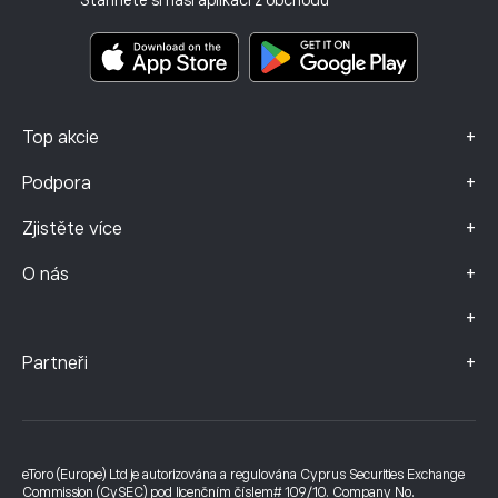
Stáhněte si naši aplikaci z obchodů
Dokumenty s klíčovými informacemi
Smart Portfolios
Údaje o stížnostech (klienti FCA)
+
Top akcie
+
Podpora
+
Zjistěte více
+
O nás
+
+
Partneři
eToro (Europe) Ltd je autorizována a regulována Cyprus Securities Exchange
Commission (CySEC) pod licenčním číslem# 109/10. Company No.