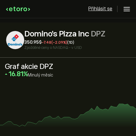
Přihlásit se
Domino's Pizza Inc
DPZ
350.95‎$‎
-7.48
(-2.09%)
(1D)
Zpožděné ceny o
NASDAQ
•
v USD
Graf akcie DPZ
‎16.81‎
Minulý měsíc