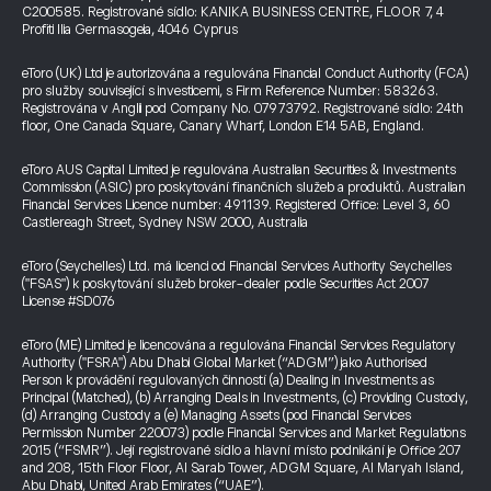
C200585. Registrované sídlo: KANIKA BUSINESS CENTRE, FLOOR 7, 4
Profiti Ilia Germasogeia, 4046 Cyprus
eToro (UK) Ltd je autorizována a regulována Financial Conduct Authority (FCA)
pro služby související s investicemi, s Firm Reference Number: 583263.
Registrována v Anglii pod Company No. 07973792. Registrované sídlo: 24th
floor, One Canada Square, Canary Wharf, London E14 5AB, England.
eToro AUS Capital Limited je regulována Australian Securities & Investments
Commission (ASIC) pro poskytování finančních služeb a produktů. Australian
Financial Services Licence number: 491139. Registered Office: Level 3, 60
Castlereagh Street, Sydney NSW 2000, Australia
eToro (Seychelles) Ltd. má licenci od Financial Services Authority Seychelles
("FSAS") k poskytování služeb broker-dealer podle Securities Act 2007
License #SD076
eToro (ME) Limited je licencována a regulována Financial Services Regulatory
Authority ("FSRA") Abu Dhabi Global Market (“ADGM”) jako Authorised
Person k provádění regulovaných činností (a) Dealing in Investments as
Principal (Matched), (b) Arranging Deals in Investments, (c) Providing Custody,
(d) Arranging Custody a (e) Managing Assets (pod Financial Services
Permission Number 220073) podle Financial Services and Market Regulations
2015 (“FSMR”). Její registrované sídlo a hlavní místo podnikání je Office 207
and 208, 15th Floor Floor, Al Sarab Tower, ADGM Square, Al Maryah Island,
Abu Dhabi, United Arab Emirates (“UAE”).