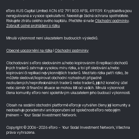
eToro AUS Capital Limited ACN 612 791 803 AFSL 491139. Kryptoaktiva jsou
neregulovaná a vysoce spekulativní. Neexistuje žádná ochrana spotřebitele.
Riskujete ztrátu celého svého kapitálu. Přečtěte si naše
Obchodní podmínky
.
Zobrazit úplné prohlášení o riziku
Minulá výkonnost není ukazatelem budoucích výsledků.
Obecné upozornění na rizika
|
Obchodní podmínky
Obchodování s eToro sledováním a/nebo kopírováním či replikací obchodů
jiných traderů zahrnuje vysokou míru rizika, a to i při sledování a/nebo
kopírování či replikaci nejvýkonnějších traderů. Mezi tato rizika patří riziko, že
můžete sledovat/kopírovat obchodní rozhodnutí případně
nezkušených/neprofesionálních traderů nebo traderů, jejichž konečný účel
nebo záměr či finanční situace se mohou lišit od vašich. Minulá výkonnost
člena komunity eToro není spolehlivým ukazatelem jeho budoucí výkonnosti.
Obsah na sociální obchodní platformě eToro je vytvářen členy její komunity a
neobsahuje poradenství ani doporučení od společnosti eToro nebo jejím
jménem - Your Social Investment Network.
Copyright © 2006-2026 eToro - Your Social Investment Network, Všechna
práva vyhrazena.