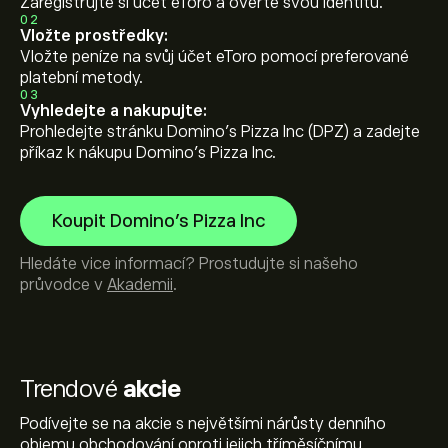
Zaregistrujte si účet eToro a ověřte svou identitu.
02
Vložte prostředky:
Vložte peníze na svůj účet eToro pomocí preferované
platební metody.
03
Vyhledejte a nakupujte:
Prohledejte stránku Domino's Pizza Inc (DPZ) a zadejte
příkaz k nákupu Domino's Pizza Inc.
Koupit Domino's Pizza Inc
Hledáte vice informací? Prostudujte si našeho
průvodce v
Akademii
.
Trendové
akcie
Podívejte se na akcie s největšími nárůsty denního
objemu obchodování oproti jejich tříměsíčnímu