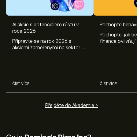
AI akcie s potenciálem růstu v
Pochopte behavi
roce 2026
Pochopte, jak be
Připravte se na rok 2026 s
finance ovlivňují
akciemi zaměřenými na sektor AI.
objevte způsoby
Prozkoumejte potenciál firem
poznatky mohou
Nvidia, Broadcom, ASML, Micron
investičních roz
a dalších v odborné analýze
eToro.
ČÍST VÍCE
ČÍST VÍCE
Přejděte do Akademie >