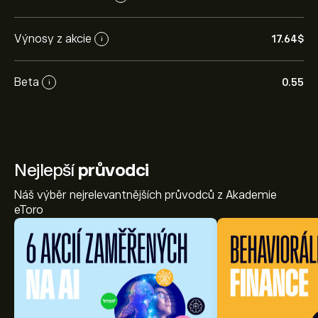
Výnosy z akcie
17.64‎$‎
i
Beta
0.55
i
Nejlepší
průvodci
Náš výběr nejrelevantnějších průvodců z Akademie
eToro