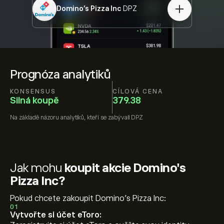
Domino's Pizza Inc
DPZ
Prognóza analytiků
KONSENSUS
CÍLOVÁ CENA
Silná koupě
379.38
Na základě názoru
analytiků, kteří se zabývali
DPZ
Jak mohu
koupit akcie Domino's
Pizza Inc?
Pokud chcete zakoupit Domino's Pizza Inc:
01
Vytvořte si účet eToro: