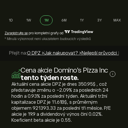
1D
1W
1M
6M
1Y
3Y
MAX
Zaregistrujte se
pro kompletní grafy od
* Minulá výkonnost není ukazatelem budoucích výsledků
Přejít na:
O DPZ >
Jak nakupovat? >
Nejlepší průvodci >
Cena akcie Domino's Pizza Inc
i
tento týden roste.
Aktuální cena akcie DPZ je dnes 350.95‎$‎ , což
představuje změnu o ‎-2.09‎% za posledních 24
hodin a ‎0.93‎% za poslední týden. Aktuální tržní
kapitalizace DPZ je 11.61B‎$‎, s průměrným
objemem 921393.33 za poslední tři měsíce. P/E
akcie je 19.9 a dividendový výnos činí 0.02%.
Koeficient beta akcie je 0.55.