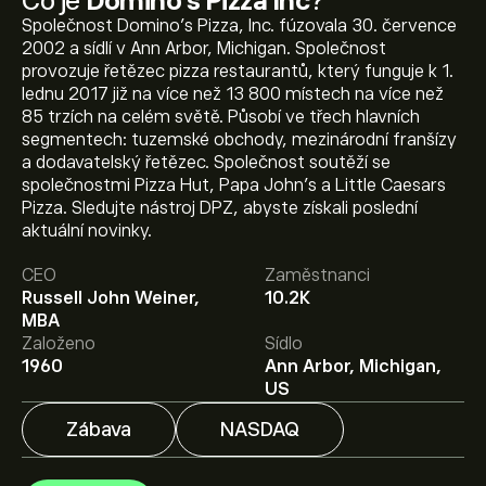
Co je
Domino's Pizza Inc
?
Společnost Domino's Pizza, Inc. fúzovala 30. července
2002 a sídlí v Ann Arbor, Michigan. Společnost
provozuje řetězec pizza restaurantů, který funguje k 1.
lednu 2017 již na více než 13 800 místech na více než
85 trzích na celém světě. Působí ve třech hlavních
segmentech: tuzemské obchody, mezinárodní franšízy
a dodavatelský řetězec. Společnost soutěží se
společnostmi Pizza Hut, Papa John's a Little Caesars
Pizza. Sledujte nástroj DPZ, abyste získali poslední
Aktuální cena akcie DPZ je 350.95‎$‎.
aktuální novinky.
CEO
Zaměstnanci
Russell John Weiner,
10.2K
Průměrný cenový cíl pro akcie Domino's Pizza Inc je
MBA
350.95‎$‎.
Zaregistrujte se
na eToro a získejte detailní
Založeno
Sídlo
prognózy analytiků i cenové cíle.
1960
Ann Arbor, Michigan,
US
Analytici nabízí prognózy pro akcie Domino's Pizza Inc
na základě tržních trendů, finančních zpráv a
Zábava
NASDAQ
očekávaného růstu. Podívejte se na prognózu
budoucího vývoje cen.
Tržní kapitalizace Domino's Pizza Inc je 11.61B‎$‎