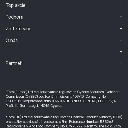
+
Top akcie
+
Podpora
+
Zjistěte více
+
O nás
+
+
Partneři
eToro (Europe) Ltd je autorizována a regulována Cyprus Securities Exchange
Commission (CySEC) pod licenčním číslem# 109/10. Company No.
C200585. Registrované sídlo: KANIKA BUSINESS CENTRE, FLOOR 7, 4
Profiti Ilia Germasogeia, 4046 Cyprus
eToro (UK) Ltd je autorizována a regulována Financial Conduct Authority (FCA)
pro služby související s investicemi, s Firm Reference Number: 583263.
Registrována v Anglii pod Company No. 07973792. Registrované sídlo: 24th