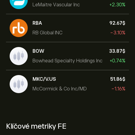
LeMaitre Vascular Inc
+2.30%
RBA
92.67‎$‎
RB Global INC
-3.10%
BOW
33.87‎$‎
Bowhead Specialty Holdings Inc
+0.74%
MKC/V.US
51.86‎$‎
McCormick & Co Inc/MD
-1.16%
Klíčové metriky FE