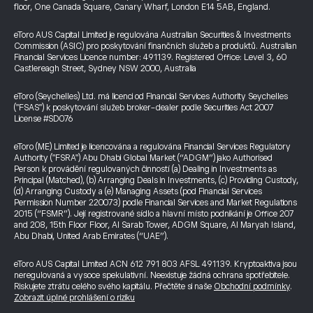
floor, One Canada Square, Canary Wharf, London E14 5AB, England.
eToro AUS Capital Limited je regulována Australian Securities & Investments
Commission (ASIC) pro poskytování finančních služeb a produktů. Australian
Financial Services Licence number: 491139. Registered Office: Level 3, 60
Castlereagh Street, Sydney NSW 2000, Australia
eToro (Seychelles) Ltd. má licenci od Financial Services Authority Seychelles
("FSAS") k poskytování služeb broker-dealer podle Securities Act 2007
License #SD076
eToro (ME) Limited je licencována a regulována Financial Services Regulatory
Authority ("FSRA") Abu Dhabi Global Market (“ADGM”) jako Authorised
Person k provádění regulovaných činností (a) Dealing in Investments as
Principal (Matched), (b) Arranging Deals in Investments, (c) Providing Custody,
(d) Arranging Custody a (e) Managing Assets (pod Financial Services
Permission Number 220073) podle Financial Services and Market Regulations
2015 (“FSMR”). Její registrované sídlo a hlavní místo podnikání je Office 207
and 208, 15th Floor Floor, Al Sarab Tower, ADGM Square, Al Maryah Island,
Abu Dhabi, United Arab Emirates (“UAE”).
eToro AUS Capital Limited ACN 612 791 803 AFSL 491139. Kryptoaktiva jsou
neregulovaná a vysoce spekulativní. Neexistuje žádná ochrana spotřebitele.
Riskujete ztrátu celého svého kapitálu. Přečtěte si naše
Obchodní podmínky
.
Zobrazit úplné prohlášení o riziku