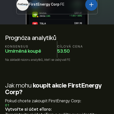
FirstEnergy Corp
FE
Prognóza analytiků
KONSENSUS
CÍLOVÁ CENA
Umírněná koupě
53.50
Na základě názoru
analytiků, kteří se zabývali
FE
Jak mohu
koupit akcie FirstEnergy
Corp?
Pokud chcete zakoupit FirstEnergy Corp:
01
Vytvořte si účet eToro: