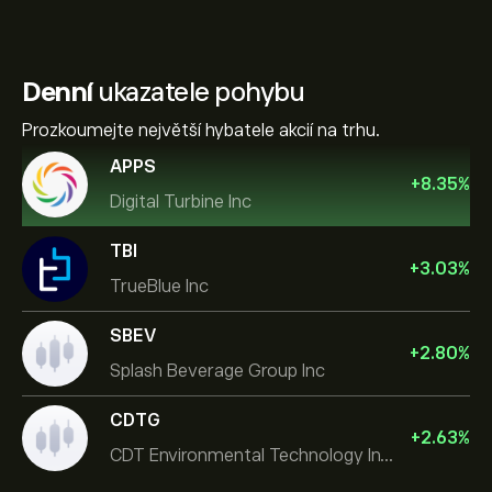
Denní
ukazatele pohybu
Prozkoumejte největší hybatele akcií na trhu.
APPS
+
8.35
%
Digital Turbine Inc
TBI
+
3.03
%
TrueBlue Inc
SBEV
+
2.80
%
Splash Beverage Group Inc
CDTG
+
2.63
%
CDT Environmental Technology Investment Holdings L