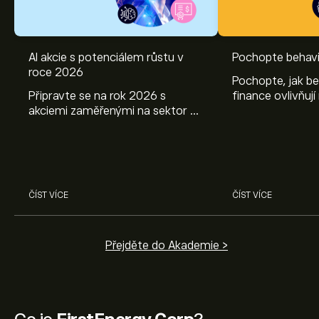
AI akcie s potenciálem růstu v
Pochopte behavi
roce 2026
Pochopte, jak be
Připravte se na rok 2026 s
finance ovlivňují
akciemi zaměřenými na sektor AI.
objevte způsoby
Prozkoumejte potenciál firem
poznatky mohou
Nvidia, Broadcom, ASML, Micron
investičních roz
a dalších v odborné analýze
eToro.
ČÍST VÍCE
ČÍST VÍCE
Přejděte do Akademie >