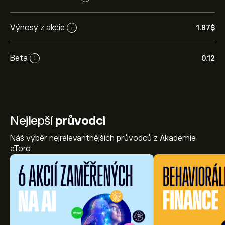
Výnosy z akcie
1.87‎$‎
i
Beta
0.12
i
Nejlepší
průvodci
Náš výběr nejrelevantnějších průvodců z Akademie
eToro