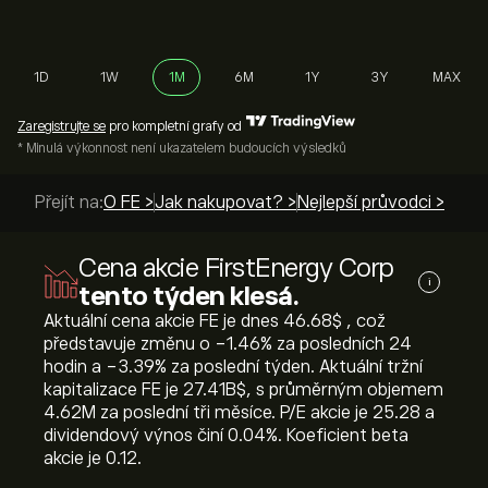
1D
1W
1M
6M
1Y
3Y
MAX
Zaregistrujte se
pro kompletní grafy od
* Minulá výkonnost není ukazatelem budoucích výsledků
Přejít na:
O FE >
Jak nakupovat? >
Nejlepší průvodci >
Cena akcie FirstEnergy Corp
i
tento týden klesá.
Aktuální cena akcie FE je dnes 46.68‎$‎ , což
představuje změnu o ‎-1.46‎% za posledních 24
hodin a ‎-3.39‎% za poslední týden. Aktuální tržní
kapitalizace FE je 27.41B‎$‎, s průměrným objemem
4.62M za poslední tři měsíce. P/E akcie je 25.28 a
dividendový výnos činí 0.04%. Koeficient beta
akcie je 0.12.