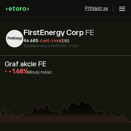
Přihlásit se
FirstEnergy Corp
FE
46.68‎$‎
-0.69
(-1.46%)
(1D)
Zpožděné ceny o
NASDAQ
•
v USD
Graf akcie FE
‎-1.68‎
Minulý měsíc