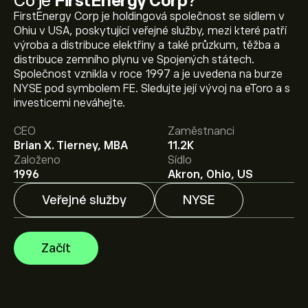
Co je
FirstEnergy Corp
?
FirstEnergy Corp je holdingová společnost se sídlem v
Ohiu v USA, poskytující veřejné služby, mezi které patří
výroba a distribuce elektřiny a také průzkum, těžba a
distribuce zemního plynu ve Spojených státech.
Aktuální cena akcie FE je 46.68‎$‎.
Společnost vznikla v roce 1997 a je uvedena na burze
NYSE pod symbolem FE. Sledujte její vývoj na eToro a s
investicemi neváhejte.
Průměrný cenový cíl pro akcie FirstEnergy Corp je
CEO
Zaměstnanci
46.68‎$‎.
Zaregistrujte se
na eToro a získejte detailní
Brian X. Tierney, MBA
11.2K
prognózy analytiků i cenové cíle.
Založeno
Sídlo
1996
Akron, Ohio, US
Analytici nabízí prognózy pro akcie FirstEnergy Corp na
základě tržních trendů, finančních zpráv a očekávaného
Veřejné služby
NYSE
růstu. Podívejte se na prognózu budoucího vývoje cen.
Tržní kapitalizace FirstEnergy Corp je 27.41B‎$‎
Začít
Na základě doporučení od 10 analytiků pro FE za
poslední 3 měsíce je celkový konsenzus Umírněná