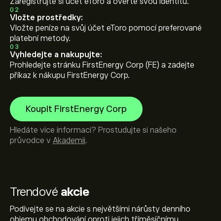
Zaregistrujte si účet eToro a ověřte svou identitu.
02
Vložte prostředky:
Vložte peníze na svůj účet eToro pomocí preferované
platební metody.
03
Vyhledejte a nakupujte:
Prohledejte stránku FirstEnergy Corp (FE) a zadejte
příkaz k nákupu FirstEnergy Corp.
Koupit FirstEnergy Corp
Hledáte vice informací? Prostudujte si našeho
průvodce v
Akademii
.
Trendové
akcie
Podívejte se na akcie s největšími nárůsty denního
objemu obchodování oproti jejich tříměsíčnímu