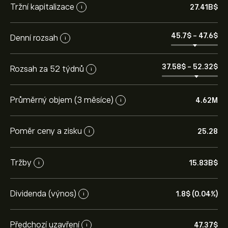
Tržní kapitalizace
27.41B‎$‎
i
45.7‎$‎
-
47.6‎$‎
Denní rozsah
i
37.58‎$‎
-
52.32‎$‎
Rozsah za 52 týdnů
i
Průměrný objem (3 měsíce)
4.62M
i
Poměr ceny a zisku
25.28
i
Tržby
15.83B‎$‎
i
Dividenda (výnos)
1.8‎$‎ (0.04%)
i
Předchozí uzavření
47.37‎$‎
i