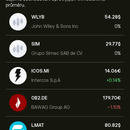
průměru.
WLYB
54.28‎$‎
John Wiley & Sons Inc
0%
SIM
29.77‎$‎
Grupo Simec SAB de CV
0%
ICOS.MI
14.06‎€‎
Intercos S.p.A
+0.14%
0B2.DE
179.70‎€‎
BAWAG Group AG
-1.10%
LMAT
80.82‎$‎