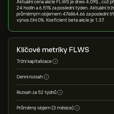
Aktuální cena akcie FLWS je dnes 4.09‎$‎ , což p
24 hodin a ‎6.51‎% za poslední týden. Aktuální tr
průměrným objemem 476864.66 za poslední tři m
výnos činí 0%. Koeficient beta akcie je 1.37.
Klíčové metriky FLWS
Tržní kapitalizace
i
Denní rozsah
i
Rozsah za 52 týdnů
i
Průměrný objem (3 měsíce)
i