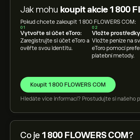
Jak mohu
koupit akcie 1 80
Pokud chcete zakoupit 1 800 FLOWERS COM:
01
02
Vytvořte si účet eToro:
Vložte prostředky
Zaregistrujte si účet eToro a
Vložte peníze na sv
ověřte svou identitu.
eToro pomocí pref
platební metody.
Koupit 1 800 FLOWERS COM
Hledáte vice informací? Prostudujte si našeho
Co je
1 800 FLOWERS COM
?