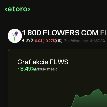
1 800 FLOWERS COM
F
4.09‎$‎
-0.04
(-0.97%)
(1D)
•
Zpožděné ceny o
NASDAQ
Graf akcie FLWS
‎8.49‎
Minulý měsíc