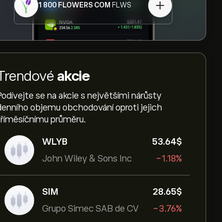
1 800 FLOWERS COM
FLWS
Trendové
akcie
Podívejte se na akcie s největšími nárůsty
denního objemu obchodování oproti jejich
tříměsíčnímu průměru.
WLYB
53.64‎$‎
John Wiley & Sons Inc
-1.18%
SIM
28.65‎$‎
Grupo Simec SAB de CV
-3.76%