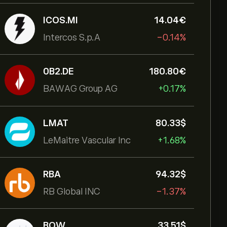
ICOS.MI
14.04‎€‎
Intercos S.p.A
-0.14%
0B2.DE
180.80‎€‎
BAWAG Group AG
+0.17%
LMAT
80.33‎$‎
LeMaitre Vascular Inc
+1.68%
RBA
94.32‎$‎
RB Global INC
-1.37%
BOW
33.51‎$‎