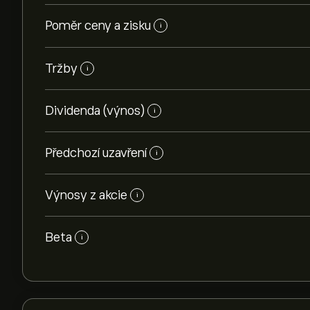
Poměr ceny a zisku
i
Tržby
i
Dividenda (výnos)
i
Předchozí uzavření
i
Výnosy z akcie
i
Beta
i