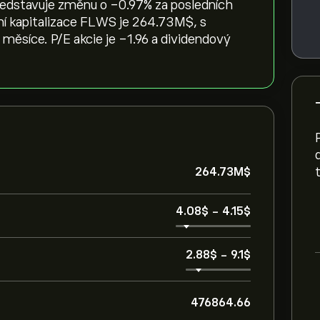
ředstavuje změnu o ‎-0.97‎% za posledních
žní kapitalizace FLWS je 264.73M‎$‎, s
ěsíce. P/E akcie je -1.96 a dividendový
264.73M‎$‎
4.08‎$‎
-
4.15‎$‎
2.88‎$‎
-
9.1‎$‎
476864.66