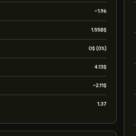
-1.96
1.55B‎$‎
0‎$‎ (0%)
4.13‎$‎
-2.11‎$‎
1.37