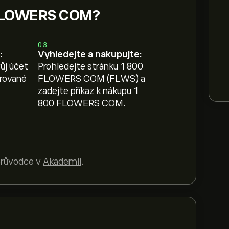
0 FLOWERS COM?
03
:
Vyhledejte a nakupujte:
ůj účet
Prohledejte stránku 1 800
erované
FLOWERS COM (FLWS) a
zadejte příkaz k nákupu 1
800 FLOWERS COM.
 průvodce v
Akademii
.