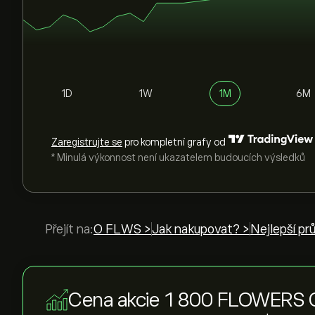
1D
1W
1M
6M
Zaregistrujte se
pro kompletní grafy od
* Minulá výkonnost není ukazatelem budoucích výsledků
Přejít na:
O FLWS >
Jak nakupovat? >
Nejlepší pr
Cena akcie 1 800 FLOWERS