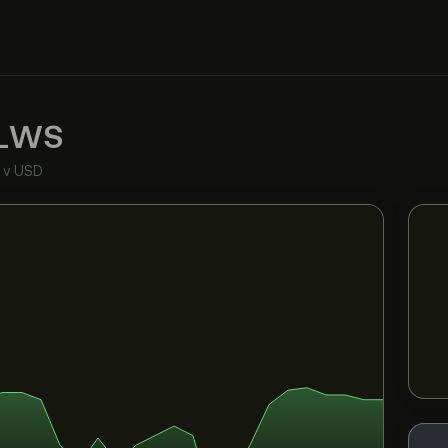
LWS
•
v USD