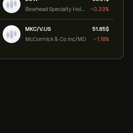
Bowhead Specialty Holdings Inc
-0.33%
MKC/V.US
51.85‎$‎
McCormick & Co Inc/MD
-1.18%