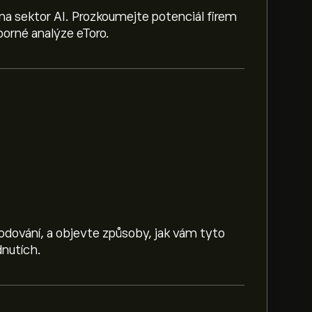
na sektor AI. Prozkoumejte potenciál firem
orné analýze eToro.
hodování, a objevte způsoby, jak vám tyto
nutích.