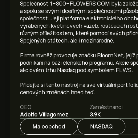
Společnost 1-800-FLOWERS COM byla založena
a spolu se svými dceřinými společnostmi působí
společnost. Její platforma elektronického obch
vyráběných květinových vazeb, rostoucích rostli
různým příležitostem, které pomocí svých přidr
Spojených státech, ale i mezinárodně.
Firma rovněž provozuje značku BloomNet, jejíž
podnikání na bázi členského programu. Akcie 
akciovém trhu Nasdaq pod symbolem FLWS.
Přidejte si tento nástroj na své virtuální portfoli
cenových změnách hned teď.
CEO
Zaměstnanci
Adolfo Villagomez
3.9K
Maloobchod
NASDAQ