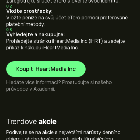
Zaregistrujte si účet eToro a ověřte svou identitu.
02
Vložte prostředky:
Vložte peníze na svůj účet eToro pomocí preferované
platební metody.
03
Vyhledejte a nakupujte:
Prohledejte stránku iHeartMedia Inc (IHRT) a zadejte
příkaz k nákupu iHeartMedia Inc.
Koupit iHeartMedia Inc
Hledáte vice informací? Prostudujte si našeho
průvodce v
Akademii
.
Trendové
akcie
Podívejte se na akcie s největšími nárůsty denního
objemu obchodování oproti jejich tříměsíčnímu