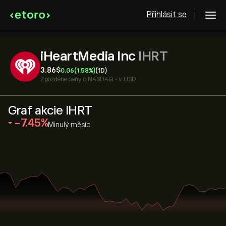
Přihlásit se
iHeartMedia Inc
IHRT
3.86‎$‎
0.06
(1.58%)
(1D)
Zpožděné ceny o
NASDAQ
•
v USD
Graf akcie IHRT
‎-7.45‎
Minulý měsíc