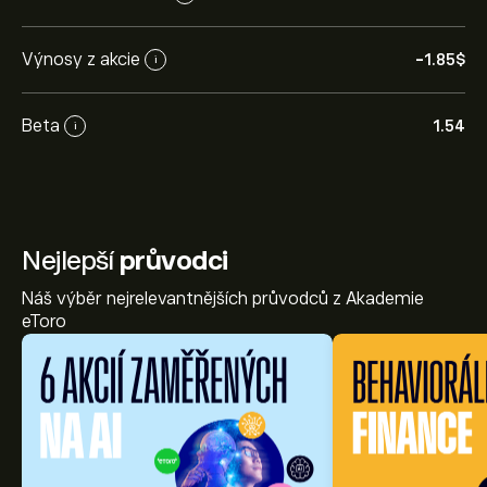
Výnosy z akcie
-1.85‎$‎
i
Beta
1.54
i
Nejlepší
průvodci
Náš výběr nejrelevantnějších průvodců z Akademie
eToro