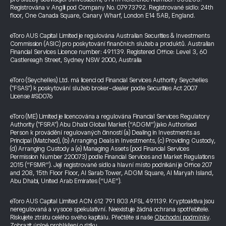
Registrována v Anglii pod Company No. 07973792. Registrované sídlo: 24th
floor, One Canada Square, Canary Wharf, London E14 5AB, England.
eToro AUS Capital Limited je regulována Australian Securities & Investments
Commission (ASIC) pro poskytování finančních služeb a produktů. Australian
Financial Services Licence number: 491139. Registered Office: Level 3, 60
Castlereagh Street, Sydney NSW 2000, Australia
eToro (Seychelles) Ltd. má licenci od Financial Services Authority Seychelles
("FSAS") k poskytování služeb broker-dealer podle Securities Act 2007
License #SD076
eToro (ME) Limited je licencována a regulována Financial Services Regulatory
Authority ("FSRA") Abu Dhabi Global Market (“ADGM”) jako Authorised
Person k provádění regulovaných činností (a) Dealing in Investments as
Principal (Matched), (b) Arranging Deals in Investments, (c) Providing Custody,
(d) Arranging Custody a (e) Managing Assets (pod Financial Services
Permission Number 220073) podle Financial Services and Market Regulations
2015 (“FSMR”). Její registrované sídlo a hlavní místo podnikání je Office 207
and 208, 15th Floor Floor, Al Sarab Tower, ADGM Square, Al Maryah Island,
Abu Dhabi, United Arab Emirates (“UAE”).
eToro AUS Capital Limited ACN 612 791 803 AFSL 491139. Kryptoaktiva jsou
neregulovaná a vysoce spekulativní. Neexistuje žádná ochrana spotřebitele.
Riskujete ztrátu celého svého kapitálu. Přečtěte si naše
Obchodní podmínky
.
Zobrazit úplné prohlášení o riziku