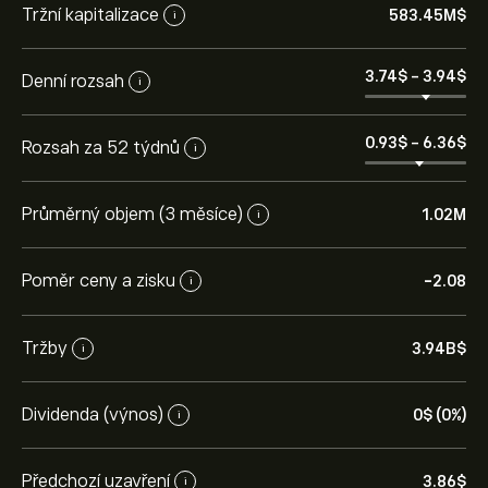
Tržní kapitalizace
583.45M‎$‎
i
3.74‎$‎
-
3.94‎$‎
Denní rozsah
i
0.93‎$‎
-
6.36‎$‎
Rozsah za 52 týdnů
i
Průměrný objem (3 měsíce)
1.02M
i
Poměr ceny a zisku
-2.08
i
Tržby
3.94B‎$‎
i
Dividenda (výnos)
0‎$‎ (0%)
i
Předchozí uzavření
3.86‎$‎
i