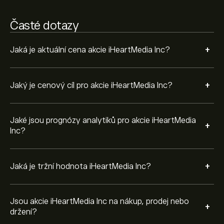
poslední 3 měsíce je celkový konsenzus Umírněný
prodej.
Časté dotazy
+
Jaká je aktuální cena akcie iHeartMedia Inc?
+
Jaký je cenový cíl pro akcie iHeartMedia Inc?
Jaké jsou prognózy analytiků pro akcie iHeartMedia
+
Inc?
+
Jaká je tržní hodnota iHeartMedia Inc?
Jsou akcie iHeartMedia Inc na nákup, prodej nebo
+
držení?