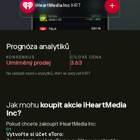
iHeartMedia Inc
IHRT
Prognóza analytiků
KONSENSUS
CÍLOVÁ CENA
Umírněný prodej
3.63
Na základě názoru
analytiků, kteří se zabývali
IHRT
Jak mohu
koupit akcie iHeartMedia
Inc?
Pokud chcete zakoupit iHeartMedia Inc:
01
Vytvořte si účet eToro: