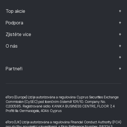
+
Top akcie
+
Podpora
+
Zjistěte více
+
O nás
+
+
Partneři
eToro (Europe) Ltd je autorizována a regulována Cyprus Securities Exchange
Commission (CySEC) pod licenčním číslem# 109/10. Company No.
C200585. Registrované sídlo: KANIKA BUSINESS CENTRE, FLOOR 7, 4
Profiti Ilia Germasogeia, 4046 Cyprus
eToro (UK) Ltd je autorizována a regulována Financial Conduct Authority (FCA)
pro služby související s investicemi, s Firm Reference Number: 583263.