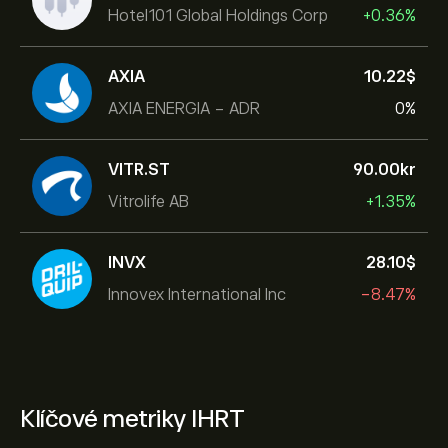
Hotel101 Global Holdings Corp
+0.36%
AXIA
10.22‎$‎
AXIA ENERGIA - ADR
0%
VITR.ST
90.00‎kr‎
Vitrolife AB
+1.35%
INVX
28.10‎$‎
Innovex International Inc
-8.47%
Klíčové metriky IHRT