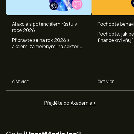
AI akcie s potenciálem růstu v
Pochopte behavi
roce 2026
Pochopte, jak be
Připravte se na rok 2026 s
finance ovlivňují
akciemi zaměřenými na sektor AI.
objevte způsoby
Prozkoumejte potenciál firem
poznatky mohou
Nvidia, Broadcom, ASML, Micron
investičních roz
a dalších v odborné analýze
eToro.
ČÍST VÍCE
ČÍST VÍCE
Přejděte do Akademie >