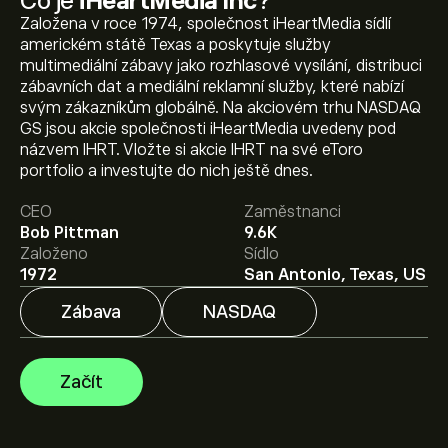
Co je
iHeartMedia Inc
?
Založena v roce 1974, společnost iHeartMedia sídlí
americkém státě Texas a poskytuje služby
multimediální zábavy jako rozhlasové vysílání, distribuci
zábavních dat a mediální reklamní služby, které nabízí
svým zákazníkům globálně. Na akciovém trhu NASDAQ
Aktuální cena akcie IHRT je 3.86‎$‎.
GS jsou akcie společnosti iHeartMedia uvedeny pod
názvem IHRT. Vložte si akcie IHRT na své eToro
portfolio a investujte do nich ještě dnes.
Průměrný cenový cíl pro akcie iHeartMedia Inc je 3.86‎$‎.
CEO
Zaměstnanci
Zaregistrujte se
na eToro a získejte detailní prognózy
Bob Pittman
9.6K
analytiků i cenové cíle.
Založeno
Sídlo
1972
San Antonio, Texas, US
Analytici nabízí prognózy pro akcie iHeartMedia Inc na
základě tržních trendů, finančních zpráv a očekávaného
Zábava
NASDAQ
růstu. Podívejte se na prognózu budoucího vývoje cen.
Tržní kapitalizace iHeartMedia Inc je 583.45M‎$‎
Začít
Na základě doporučení od 3 analytiků pro IHRT za