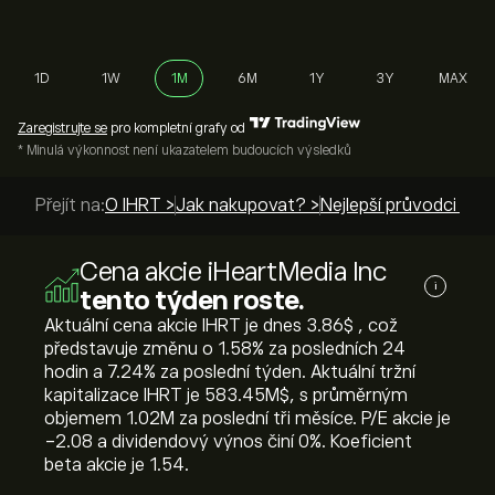
1D
1W
1M
6M
1Y
3Y
MAX
Zaregistrujte se
pro kompletní grafy od
* Minulá výkonnost není ukazatelem budoucích výsledků
Přejít na:
O IHRT >
Jak nakupovat? >
Nejlepší průvodci >
Cena akcie iHeartMedia Inc
i
tento týden roste.
Aktuální cena akcie IHRT je dnes 3.86‎$‎ , což
představuje změnu o ‎1.58‎% za posledních 24
hodin a ‎7.24‎% za poslední týden. Aktuální tržní
kapitalizace IHRT je 583.45M‎$‎, s průměrným
objemem 1.02M za poslední tři měsíce. P/E akcie je
-2.08 a dividendový výnos činí 0%. Koeficient
beta akcie je 1.54.