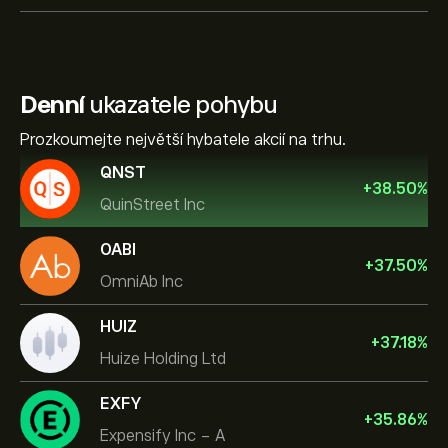
Denní
ukazatele pohybu
Prozkoumejte největší hybatele akcií na trhu.
QNST
+
38.50
%
QuinStreet Inc
OABI
+
37.50
%
OmniAb Inc
HUIZ
+
37.18
%
Huize Holding Ltd
EXFY
+
35.86
%
Expensify Inc - A