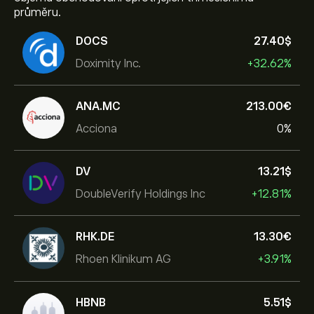
průměru.
DOCS
27.40‎$‎
Doximity Inc.
+32.62%
ANA.MC
213.00‎€‎
Acciona
0%
DV
13.21‎$‎
DoubleVerify Holdings Inc
+12.81%
RHK.DE
13.30‎€‎
Rhoen Klinikum AG
+3.91%
HBNB
5.51‎$‎