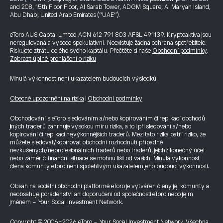
and 208, 15th Floor Floor, Al Sarab Tower, ADGM Square, Al Maryah Island,
Abu Dhabi, United Arab Emirates (“UAE”).
eToro AUS Capital Limited ACN 612 791 803 AFSL 491139. Kryptoaktiva jsou
neregulovaná a vysoce spekulativní. Neexistuje žádná ochrana spotřebitele.
Riskujete ztrátu celého svého kapitálu. Přečtěte si naše
Obchodní podmínky
.
Zobrazit úplné prohlášení o riziku
Minulá výkonnost není ukazatelem budoucích výsledků.
Obecné upozornění na rizika
|
Obchodní podmínky
Obchodování s eToro sledováním a/nebo kopírováním či replikací obchodů
jiných traderů zahrnuje vysokou míru rizika, a to i při sledování a/nebo
kopírování či replikaci nejvýkonnějších traderů. Mezi tato rizika patří riziko, že
můžete sledovat/kopírovat obchodní rozhodnutí případně
nezkušených/neprofesionálních traderů nebo traderů, jejichž konečný účel
nebo záměr či finanční situace se mohou lišit od vašich. Minulá výkonnost
člena komunity eToro není spolehlivým ukazatelem jeho budoucí výkonnosti.
Obsah na sociální obchodní platformě eToro je vytvářen členy její komunity a
neobsahuje poradenství ani doporučení od společnosti eToro nebo jejím
jménem - Your Social Investment Network.
Copyright © 2006-2026 eToro - Your Social Investment Network, Všechna