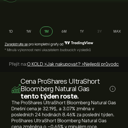
1D
1W
1M
6M
1Y
3Y
MAX
Zaregistrujte se
pro kompletní grafy od
* Minulá výkonnost není ukazatelem budoucích výsledků
Přejít na:
O KOLD >
Jak nakupovat? >
Nejlepší průvodci >
Cena ProShares UltraShort
Bloomberg Natural Gas
i
tento týden roste.
The ProShares UltraShort Bloomberg Natural Gas
Dnešní cena je 32.19‎$‎, a ‎3.07‎% změna v
posledních 24 hodinách ‎8.46‎% za poslední týden.
ProShares UltraShort Bloomberg Natural Gas
cena změněna o ‎-0.65‎% v minulém roce.