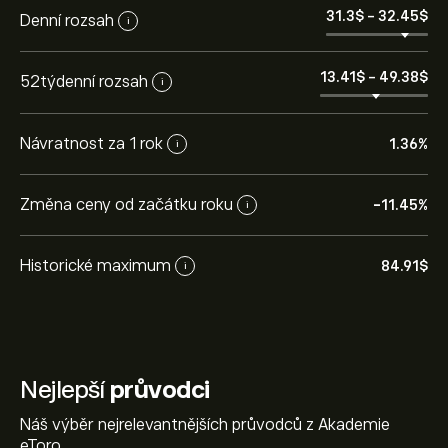
31.3‎$‎
-
32.45‎$‎
Denní rozsah
i
13.41‎$‎
-
49.38‎$‎
52týdenní rozsah
i
Návratnost za 1 rok
1.36%
i
Změna ceny od začátku roku
-11.45%
i
Historické maximum
84.91‎$‎
i
Nejlepší
průvodci
Náš výběr nejrelevantnějších průvodců z Akademie
eToro