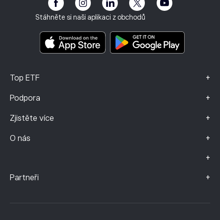
Klub eToro
Otisk
Smluvní podmínky
Investiční pojištění
Stáhněte si naši aplikaci z obchodů
Dokumenty s klíčovými informacemi
Smart Portfolios
Údaje o stížnostech (klienti FCA)
+
Top ETF
+
Podpora
+
Zjistěte více
+
O nás
+
+
Partneři