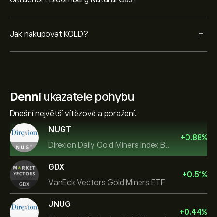
UltraShort Bloomberg Natural Gas?
+
Jak nakupovat KOLD?
Denní
ukazatele pohybu
Dnešní největší vítězové a poražení.
NUGT
+
0.88
%
Direxion Daily Gold Miners Index Bull 2X ETF
GDX
+
0.51
%
VanEck Vectors Gold Miners ETF
JNUG
+
0.44
%