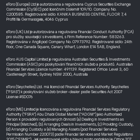
eToro (Europe) Ltd je autorizována a regulována Cyprus Securities Exchange
Commission (CySEC) pod licenčním číslem# 109/10. Company No.
C200585. Registrované sídlo: KANIKA BUSINESS CENTRE, FLOOR 7, 4
Profiti Ilia Germasogeia, 4046 Cyprus
eToro (UK) Ltd je autorizována a regulována Financial Conduct Authority (FCA)
pro služby související s investicemi, s Firm Reference Number: 583263.
Registrována v Anglii pod Company No. 07973792. Registrované sídlo: 24th
floor, One Canada Square, Canary Wharf, London E14 5AB, England.
eToro AUS Capital Limited je regulována Australian Securities & Investments
Commission (ASIC) pro poskytování finančních služeb a produktů. Australian
Financial Services Licence number: 491139. Registered Office: Level 3, 60
Castlereagh Street, Sydney NSW 2000, Australia
eToro (Seychelles) Ltd. má licenci od Financial Services Authority Seychelles
("FSAS") k poskytování služeb broker-dealer podle Securities Act 2007
License #SD076
eToro (ME) Limited je licencována a regulována Financial Services Regulatory
Authority ("FSRA") Abu Dhabi Global Market (“ADGM”) jako Authorised
Person k provádění regulovaných činností (a) Dealing in Investments as
Principal (Matched), (b) Arranging Deals in Investments, (c) Providing Custody,
(d) Arranging Custody a (e) Managing Assets (pod Financial Services
Permission Number 220073) podle Financial Services and Market Regulations
2015 (“FSMR”). Její registrované sídlo a hlavní místo podnikání je Office 207