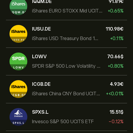
IQQM.DE
91.81‎€‎
iShares EURO STOXX Mid UCITS ETF
+0.65%
IUSU.DE
110.98‎€‎
iShares USD Treasury Bond 1-3yr UCITS ETF
+0.11%
LOWV
70.66‎$‎
SPDR S&P 500 Low Volatility UCITS ETF
+0.80%
ICGB.DE
4.93‎€‎
iShares China CNY Bond UCITS ETF
+‎<‎0.01%
SPXS.L
15.51‎$‎
Invesco S&P 500 UCITS ETF
-0.12%