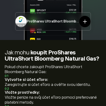
ProShares UltraShort Bloomberg Natural Gas
K
Jak mohu
koupit ProShares
UltraShort Bloomberg Natural Gas?
Pokud chcete zakoupit ProShares UltraShort
Bloomberg Natural Gas:
01
Vytvořte si účet eToro:
Zaregistrujte si účet eToro a ověřte svou identitu.
02
Vložte prostředky:
Vložte peníze na svůj účet eToro pomocí preferované
platební metody.