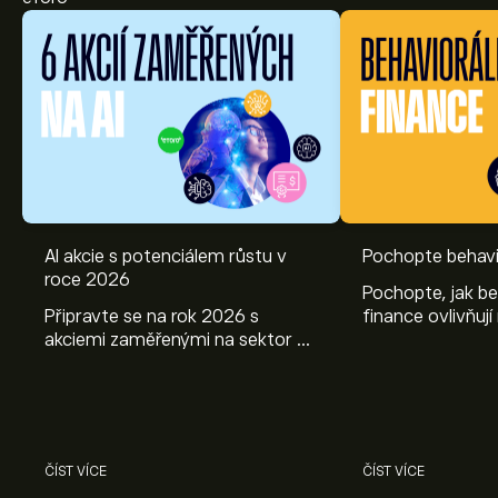
AI akcie s potenciálem růstu v
Pochopte behavi
roce 2026
Pochopte, jak be
Připravte se na rok 2026 s
finance ovlivňují
akciemi zaměřenými na sektor AI.
objevte způsoby
Prozkoumejte potenciál firem
poznatky mohou
Nvidia, Broadcom, ASML, Micron
investičních roz
a dalších v odborné analýze
eToro.
ČÍST VÍCE
ČÍST VÍCE