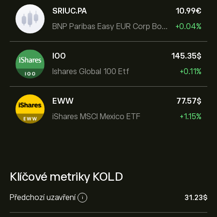
SRIUC.PA
10.99‎€‎
BNP Paribas Easy EUR Corp Bond SRI Fossil Free Ult
+0.04%
IOO
145.35‎$‎
Ishares Global 100 Etf
+0.11%
EWW
77.57‎$‎
iShares MSCI Mexico ETF
+1.15%
Klíčové metriky KOLD
Předchozí uzavření
31.23‎$‎
i