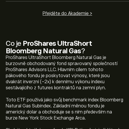
Přejděte do Akademie >
Co je
ProShares UltraShort
Bloomberg Natural Gas
?
ProShares UltraShort Bloomberg Natural Gas je
burzovně obchodovaný fond spravovaný společností
ProShares Advisors LLC. Hlavním cílem tohoto
pákového fondu je poskytovat výnosy, které jsou
dvakrát inverzní (-2x) k dennímu výkonu indexu
Aktuální cena KOLD je 32.19‎$‎
sestávajícího z futures kontraktů na zemní plyn.
Toto ETF používá jako svůj benchmark index Bloomberg
Natural Gas Subindex. Základní měnou fondu je
Dosavadní maximum ProShares UltraShort Bloomberg
americký dolar a obchoduje se s ním především na
Natural Gas je 84.91‎$‎
burze New York Stock Exchange Arca.