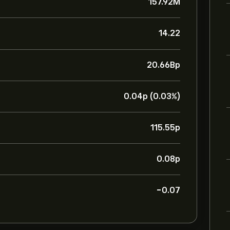
157.92M
14.22
20.66B‎p‎
0.04‎p‎ (0.03%)
115.55‎p‎
0.08‎p‎
-0.07