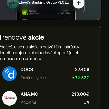
Lloyd's Banking Group PLC
LLOY.L
Trendové
akcie
Podívejte se na akcie s největšími nárůsty
denního objemu obchodování oproti jejich
tříměsíčnímu průměru.
DOCS
27.40‎$‎
Doximity Inc.
+32.62%
ANA.MC
213.00‎€‎
Acciona
0%