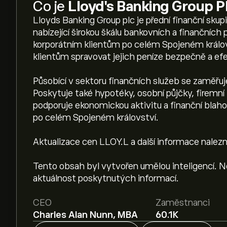
Co je
Lloyd's Banking Group 
Lloyds Banking Group plc je přední finanční sku
nabízející širokou škálu bankovních a finančních
korporátním klientům po celém Spojeném králov
klientům spravovat jejich peníze bezpečně a efe
Působící v sektoru finančních služeb se zaměřuj
Poskytuje také hypotéky, osobní půjčky, firemní 
podporuje ekonomickou aktivitu a finanční blah
po celém Spojeném království.
Aktualizace cen LLOY.L a další informace nalezn
Tento obsah byl vytvořen umělou inteligencí. 
aktuálnost poskytnutých informací.
CEO
Zaměstnanci
Charles Alan Nunn, MBA
60.1K