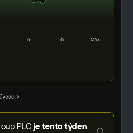
1Y
3Y
MAX
růvodci >
Group PLC
je tento týden
i