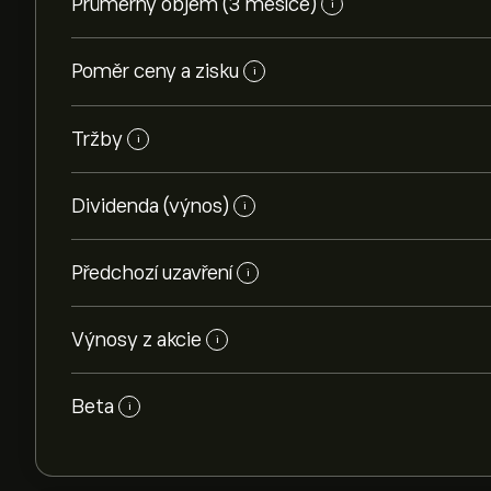
Průměrný objem (3 měsíce)
i
Poměr ceny a zisku
i
Tržby
i
Dividenda (výnos)
i
Předchozí uzavření
i
Výnosy z akcie
i
Beta
i