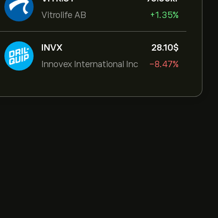
Vitrolife AB
+1.35%
INVX
28.10‎$‎
Innovex International Inc
-8.47%