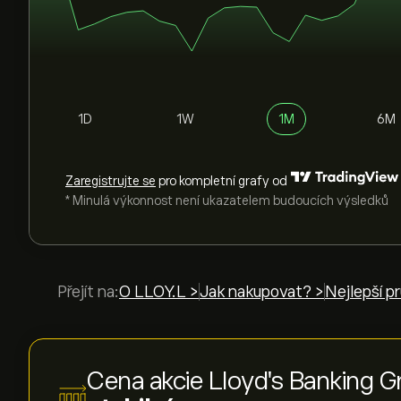
1D
1W
1M
6M
Zaregistrujte se
pro kompletní grafy od
* Minulá výkonnost není ukazatelem budoucích výsledků
Přejít na:
O LLOY.L >
Jak nakupovat? >
Nejlepší p
Cena akcie Lloyd's Banking 