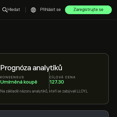
Hledat
Přihlásit se
Zaregistrujte se
Prognóza analytiků
KONSENSUS
CÍLOVÁ CENA
Umírněná koupě
127.30
Na základě názoru
analytiků, kteří se zabývali
LLOY.L