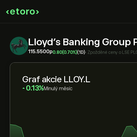
Lloyd's Banking Group
115.5500‎p‎
0.80
(0.70%)
(1D)
•
Zpožděné ceny o
LSE PL
Graf akcie LLOY.L
‎0.13‎
Minulý měsíc