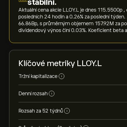
stabilní.
Aktuální cena akcie LLOY.L je dnes 115.5500‎p‎ ,
posledních 24 hodin a ‎0.26‎% za poslední týden. 
66.86B‎p‎, s průměrným objemem 157.92M za posl
dividendový výnos činí 0.03%. Koeficient beta a
Klíčové metriky LLOY.L
Tržní kapitalizace
i
Denní rozsah
i
Rozsah za 52 týdnů
i