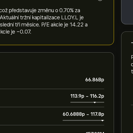
 což představuje změnu o ‎0.70‎% za
Aktuální tržní kapitalizace LLOY.L je
ední tři měsíce. P/E akcie je 14.22 a
kcie je -0.07.
66.86B‎p‎
113.9‎p‎
-
116.2‎p‎
60.6888‎p‎
-
117.8‎p‎