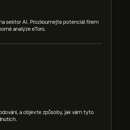
na sektor AI. Prozkoumejte potenciál firem
orné analýze eToro.
hodování, a objevte způsoby, jak vám tyto
nutích.