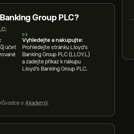
s Banking Group PLC?
LC:
03
:
Vyhledejte a nakupujte:
ůj účet
Prohledejte stránku Lloyd's
erované
Banking Group PLC (LLOY.L)
a zadejte příkaz k nákupu
Lloyd's Banking Group PLC.
 průvodce v
Akademii
.