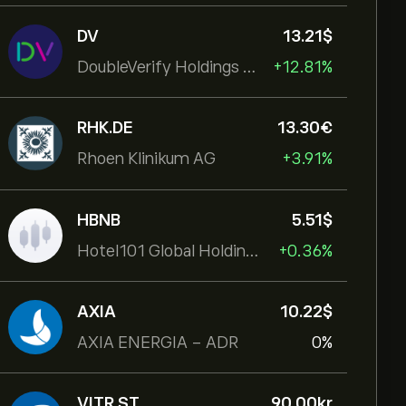
DV
13.21‎$‎
DoubleVerify Holdings Inc
+12.81%
RHK.DE
13.30‎€‎
Rhoen Klinikum AG
+3.91%
HBNB
5.51‎$‎
Hotel101 Global Holdings Corp
+0.36%
AXIA
10.22‎$‎
AXIA ENERGIA - ADR
0%
VITR.ST
90.00‎kr‎