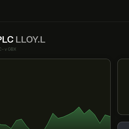
 PLC
LLOY.L
C
•
v GBX