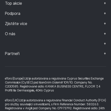
+
Top akcie
+
Podpora
+
Zjistěte více
+
O nás
+
+
Partneři
eToro (Europe) Ltd je autorizována a regulována Cyprus Securities Exchange
Commission (CySEC) pod licenčním číslem# 109/10. Company No.
C200585. Registrované sídlo: KANIKA BUSINESS CENTRE, FLOOR 7, 4
Profiti Ilia Germasogeia, 4046 Cyprus
eToro (UK) Ltd je autorizována a regulována Financial Conduct Authority (FCA)
pro služby související s investicemi, s Firm Reference Number: 583263.
Registrována v Anglii pod Company No. 07973792. Registrované sídlo: 24th