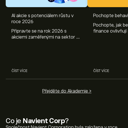
AI akcie s potenciálem růstu v
Pochopte behavi
roce 2026
Pochopte, jak be
Připravte se na rok 2026 s
finance ovlivňují
akciemi zaměřenými na sektor AI.
objevte způsoby
Prozkoumejte potenciál firem
poznatky mohou
Nvidia, Broadcom, ASML, Micron
investičních roz
a dalších v odborné analýze
eToro.
ČÍST VÍCE
ČÍST VÍCE
Přejděte do Akademie >
Co je
Navient Corp
?
Společnost Navient Corporation byla založena v roce