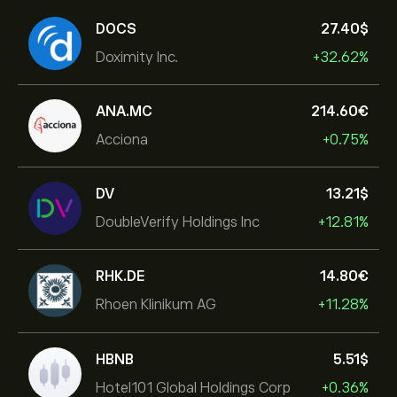
DOCS
27.40‎$‎
Doximity Inc.
+32.62%
ANA.MC
214.60‎€‎
Acciona
+0.75%
DV
13.21‎$‎
DoubleVerify Holdings Inc
+12.81%
RHK.DE
14.80‎€‎
Rhoen Klinikum AG
+11.28%
HBNB
5.51‎$‎
Hotel101 Global Holdings Corp
+0.36%