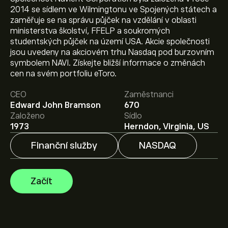
2014 se sídlem ve Wilmingtonu ve Spojených státech a
zaměřuje se na správu půjček na vzdělání v oblasti
ministerstva školství, FFELP a soukromých
studentských půjček na území USA. Akcie společnosti
Aktuální cena akcie NAVI je 9.08‎$‎.
jsou uvedeny na akciovém trhu Nasdaq pod burzovním
symbolem NAVI. Získejte bližší informace o změnách
cen na svém portfoliu eToro.
Průměrný cenový cíl pro akcie Navient Corp je 9.08‎$‎.
CEO
Zaměstnanci
Zaregistrujte se
na eToro a získejte detailní prognózy
Edward John Bramson
670
analytiků i cenové cíle.
Založeno
Sídlo
1973
Herndon, Virginia, US
Analytici nabízí prognózy pro akcie Navient Corp na
základě tržních trendů, finančních zpráv a očekávaného
Finanční služby
NASDAQ
růstu. Podívejte se na prognózu budoucího vývoje cen.
Tržní kapitalizace Navient Corp je 853.42M‎$‎
Začít
Na základě doporučení od 2 analytiků pro NAVI za
poslední 3 měsíce je celkový konsenzus Umírněný