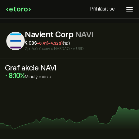
Přihlásit se
Navient Corp
NAVI
9.08‎$‎
-0.41
(-4.32%)
(1D)
Zpožděné ceny o
NASDAQ
•
v USD
Graf akcie NAVI
‎8.10‎
Minulý měsíc