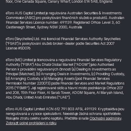
floor, One Canada Square, Canary Wharf, London E14 5AB, England.
eToro AUS Capital Limited je regulována Australian Securities & Investments
Commission (ASIC) pro poskytování finančních služeb a produktů. Australian
Financial Services Licence number: 491139. Registered Office: Level 3, 60
Castlereagh Street, Sydney NSW 2000, Australia
eToro (Seychelles) Ltd. má licenci od Financial Services Authority Seychelles
("FSAS") k poskytování služeb broker-dealer podle Securities Act 2007
License #SD076
eToro (ME) Limited je licencována a regulována Financial Services Regulatory
Authority ("FSRA") Abu Dhabi Global Market (“ADGM”) jako Authorised
Person k provádění regulovaných činností (a) Dealing in Investments as
Principal (Matched), (b) Arranging Deals in Investments, (c) Providing Custody,
(d) Arranging Custody a (e) Managing Assets (pod Financial Services
Permission Number 220073) podle Financial Services and Market Regulations
2015 (“FSMR”). Její registrované sídlo a hlavní místo podnikání je Office 207
and 208, 15th Floor Floor, Al Sarab Tower, ADGM Square, Al Maryah Island,
Abu Dhabi, United Arab Emirates (“UAE”).
eToro AUS Capital Limited ACN 612 791 803 AFSL 491139. Kryptoaktiva jsou
neregulovaná a vysoce spekulativní. Neexistuje žádná ochrana spotřebitele.
Riskujete ztrátu celého svého kapitálu. Přečtěte si naše
Obchodní podmínky
.
Zobrazit úplné prohlášení o riziku