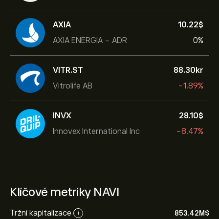
AXIA
10.22‎$‎
AXIA ENERGIA - ADR
0%
VITR.ST
88.30‎kr‎
Vitrolife AB
-1.89%
INVX
28.10‎$‎
Innovex International Inc
-8.47%
Klíčové metriky NAVI
Tržní kapitalizace
853.42M‎$‎
i