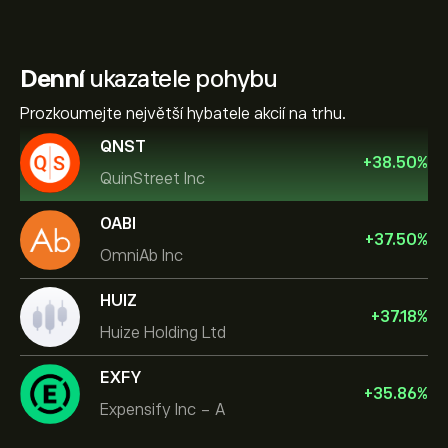
Denní
ukazatele pohybu
Prozkoumejte největší hybatele akcií na trhu.
QNST
+
38.50
%
QuinStreet Inc
OABI
+
37.50
%
OmniAb Inc
HUIZ
+
37.18
%
Huize Holding Ltd
EXFY
+
35.86
%
Expensify Inc - A