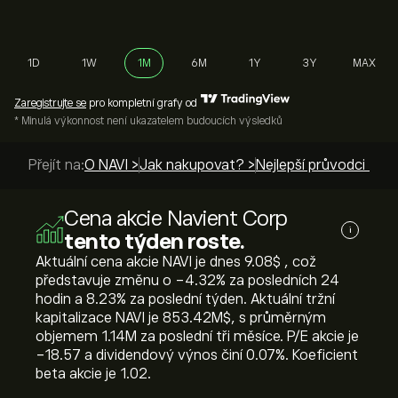
1D
1W
1M
6M
1Y
3Y
MAX
Zaregistrujte se
pro kompletní grafy od
* Minulá výkonnost není ukazatelem budoucích výsledků
Přejít na:
O NAVI >
Jak nakupovat? >
Nejlepší průvodci >
Cena akcie Navient Corp
i
tento týden roste.
Aktuální cena akcie NAVI je dnes 9.08‎$‎ , což
představuje změnu o ‎-4.32‎% za posledních 24
hodin a ‎8.23‎% za poslední týden. Aktuální tržní
kapitalizace NAVI je 853.42M‎$‎, s průměrným
objemem 1.14M za poslední tři měsíce. P/E akcie je
-18.57 a dividendový výnos činí 0.07%. Koeficient
beta akcie je 1.02.