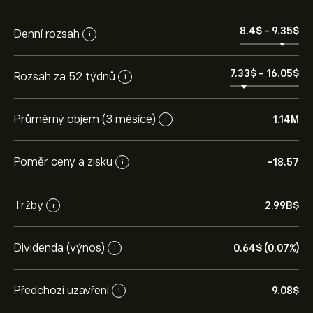
8.4‎$‎
-
9.35‎$‎
Denní rozsah
i
7.33‎$‎
-
16.05‎$‎
Rozsah za 52 týdnů
i
Průměrný objem (3 měsíce)
1.14M
i
Poměr ceny a zisku
-18.57
i
Tržby
2.99B‎$‎
i
Dividenda (výnos)
0.64‎$‎ (0.07%)
i
Předchozí uzavření
9.08‎$‎
i