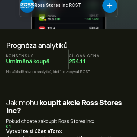
Ross Stores Inc
ROST
Prognóza analytiků
KONSENSUS
CÍLOVÁ CENA
Umírněná koupě
254.11
Na základě názoru
analytiků, kteří se zabývali
ROST
Jak mohu
koupit akcie Ross Stores
Inc?
Pokud chcete zakoupit Ross Stores Inc:
01
Vytvořte si účet eToro: