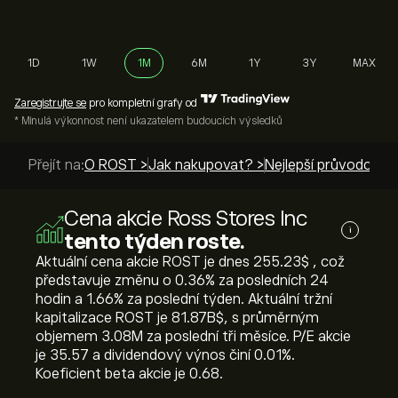
1D
1W
1M
6M
1Y
3Y
MAX
Zaregistrujte se
pro kompletní grafy od
* Minulá výkonnost není ukazatelem budoucích výsledků
Přejít na:
O ROST >
Jak nakupovat? >
Nejlepší průvodci >
Cena akcie Ross Stores Inc
i
tento týden roste.
Aktuální cena akcie ROST je dnes 255.23‎$‎ , což
představuje změnu o ‎0.36‎% za posledních 24
hodin a ‎1.66‎% za poslední týden. Aktuální tržní
kapitalizace ROST je 81.87B‎$‎, s průměrným
objemem 3.08M za poslední tři měsíce. P/E akcie
je 35.57 a dividendový výnos činí 0.01%.
Koeficient beta akcie je 0.68.