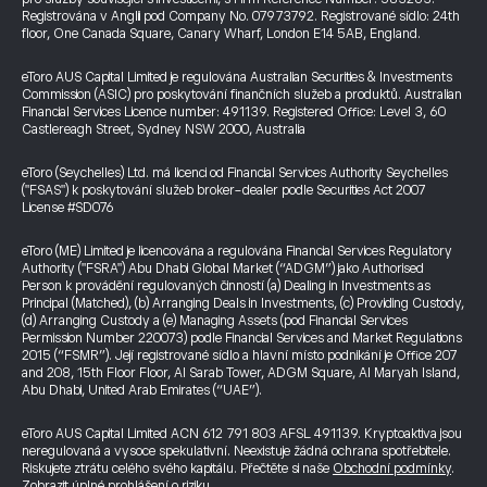
Registrována v Anglii pod Company No. 07973792. Registrované sídlo: 24th
floor, One Canada Square, Canary Wharf, London E14 5AB, England.
eToro AUS Capital Limited je regulována Australian Securities & Investments
Commission (ASIC) pro poskytování finančních služeb a produktů. Australian
Financial Services Licence number: 491139. Registered Office: Level 3, 60
Castlereagh Street, Sydney NSW 2000, Australia
eToro (Seychelles) Ltd. má licenci od Financial Services Authority Seychelles
("FSAS") k poskytování služeb broker-dealer podle Securities Act 2007
License #SD076
eToro (ME) Limited je licencována a regulována Financial Services Regulatory
Authority ("FSRA") Abu Dhabi Global Market (“ADGM”) jako Authorised
Person k provádění regulovaných činností (a) Dealing in Investments as
Principal (Matched), (b) Arranging Deals in Investments, (c) Providing Custody,
(d) Arranging Custody a (e) Managing Assets (pod Financial Services
Permission Number 220073) podle Financial Services and Market Regulations
2015 (“FSMR”). Její registrované sídlo a hlavní místo podnikání je Office 207
and 208, 15th Floor Floor, Al Sarab Tower, ADGM Square, Al Maryah Island,
Abu Dhabi, United Arab Emirates (“UAE”).
eToro AUS Capital Limited ACN 612 791 803 AFSL 491139. Kryptoaktiva jsou
neregulovaná a vysoce spekulativní. Neexistuje žádná ochrana spotřebitele.
Riskujete ztrátu celého svého kapitálu. Přečtěte si naše
Obchodní podmínky
.
Zobrazit úplné prohlášení o riziku