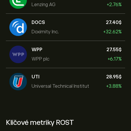
Lenzing AG
+2.76%
DOCS
27.40‎$‎
Doximity Inc.
+32.62%
WPP
27.55‎$‎
WPP plc
+6.17%
UTI
28.95‎$‎
Universal Technical Institut
+3.88%
Klíčové metriky ROST