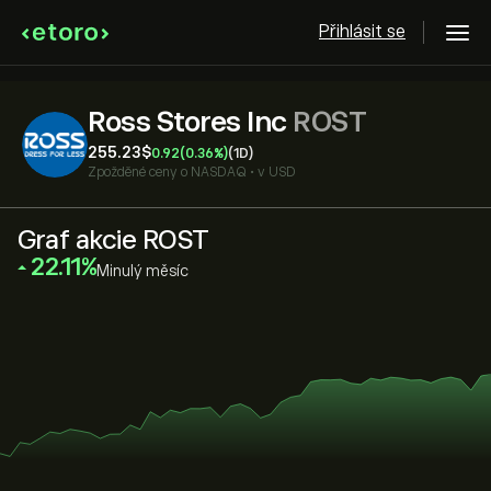
Přihlásit se
Ross Stores Inc
ROST
255.23‎$‎
0.92
(0.36%)
(1D)
Zpožděné ceny o
NASDAQ
•
v USD
Graf akcie ROST
‎22.11‎
Minulý měsíc