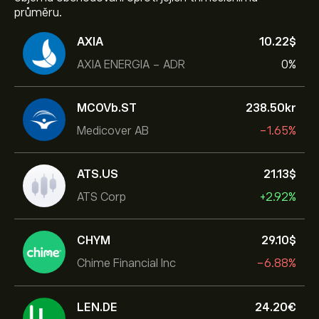
průměru.
AXIA
10.22‎$‎
AXIA ENERGIA - ADR
0%
MCOVb.ST
238.50‎kr‎
Medicover AB
-1.65%
ATS.US
21.13‎$‎
ATS Corp
+2.92%
CHYM
29.10‎$‎
Chime Financial Inc
-6.88%
LEN.DE
24.20‎€‎