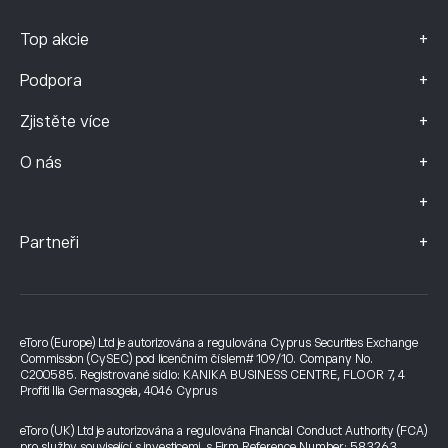
+
Top akcie
+
Podpora
+
Zjistěte více
+
O nás
+
+
Partneři
eToro (Europe) Ltd je autorizována a regulována Cyprus Securities Exchange
Commission (CySEC) pod licenčním číslem# 109/10. Company No.
C200585. Registrované sídlo: KANIKA BUSINESS CENTRE, FLOOR 7, 4
Profiti Ilia Germasogeia, 4046 Cyprus
eToro (UK) Ltd je autorizována a regulována Financial Conduct Authority (FCA)
pro služby související s investicemi, s Firm Reference Number: 583263.