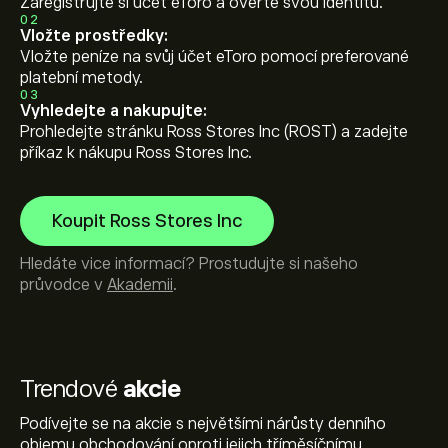
Zaregistrujte si účet eToro a ověřte svou identitu.
02
Vložte prostředky:
Vložte peníze na svůj účet eToro pomocí preferované
platební metody.
03
Vyhledejte a nakupujte:
Prohledejte stránku Ross Stores Inc (ROST) a zadejte
příkaz k nákupu Ross Stores Inc.
Koupit Ross Stores Inc
Hledáte vice informací? Prostudujte si našeho
průvodce v
Akademii
.
Trendové
akcie
Podívejte se na akcie s největšími nárůsty denního
objemu obchodování oproti jejich tříměsíčnímu