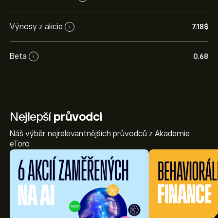
Výnosy z akcie
7.18‎$‎
i
Beta
0.68
i
Nejlepší
průvodci
Náš výběr nejrelevantnějších průvodců z Akademie
eToro