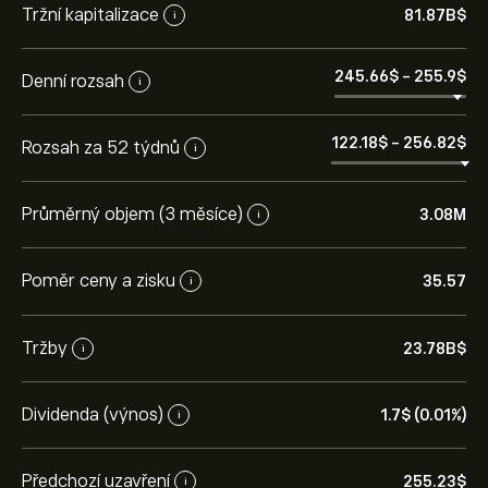
Tržní kapitalizace
81.87B‎$‎
i
245.66‎$‎
-
255.9‎$‎
Denní rozsah
i
122.18‎$‎
-
256.82‎$‎
Rozsah za 52 týdnů
i
Průměrný objem (3 měsíce)
3.08M
i
Poměr ceny a zisku
35.57
i
Tržby
23.78B‎$‎
i
Dividenda (výnos)
1.7‎$‎ (0.01%)
i
Předchozí uzavření
255.23‎$‎
i