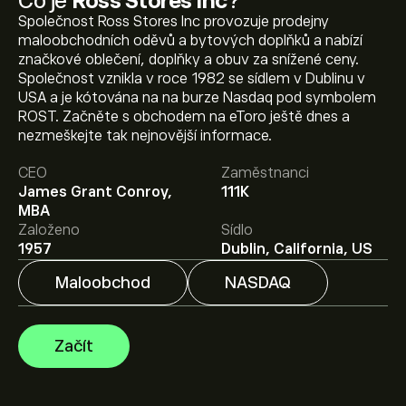
Co je
Ross Stores Inc
?
Společnost Ross Stores Inc provozuje prodejny
maloobchodních oděvů a bytových doplňků a nabízí
značkové oblečení, doplňky a obuv za snížené ceny.
Společnost vznikla v roce 1982 se sídlem v Dublinu v
USA a je kótována na na burze Nasdaq pod symbolem
Aktuální cena akcie ROST je 255.23‎$‎.
ROST. Začněte s obchodem na eToro ještě dnes a
nezmeškejte tak nejnovější informace.
CEO
Zaměstnanci
Průměrný cenový cíl pro akcie Ross Stores Inc je
James Grant Conroy,
111K
255.23‎$‎.
Zaregistrujte se
na eToro a získejte detailní
MBA
prognózy analytiků i cenové cíle.
Založeno
Sídlo
1957
Dublin, California, US
Analytici nabízí prognózy pro akcie Ross Stores Inc na
základě tržních trendů, finančních zpráv a očekávaného
Maloobchod
NASDAQ
růstu. Podívejte se na prognózu budoucího vývoje cen.
Tržní kapitalizace Ross Stores Inc je 81.87B‎$‎
Začít
Na základě doporučení od 11 analytiků pro ROST za