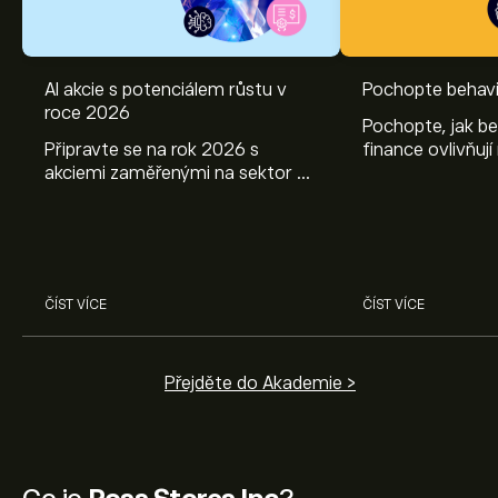
AI akcie s potenciálem růstu v
Pochopte behavi
roce 2026
Pochopte, jak be
Připravte se na rok 2026 s
finance ovlivňují
akciemi zaměřenými na sektor AI.
objevte způsoby
Prozkoumejte potenciál firem
poznatky mohou
Nvidia, Broadcom, ASML, Micron
investičních roz
a dalších v odborné analýze
eToro.
ČÍST VÍCE
ČÍST VÍCE
Přejděte do Akademie >