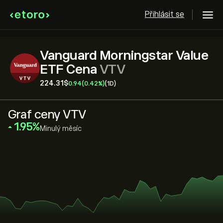
Přihlásit se
Vanguard Morningstar Value
ETF Cena
VTV
224.31‎$‎
0.94
(0.42%)
(1D)
Graf ceny VTV
‎1.95‎
Minulý měsíc