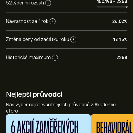
150.19‎$‎
-
225‎$‎
52týdenní rozsah
i
Návratnost za 1 rok
26.02%
i
Změna ceny od začátku roku
17.45%
i
Historické maximum
225‎$‎
i
Nejlepší
průvodci
Náš výběr nejrelevantnějších průvodců z Akademie
eToro