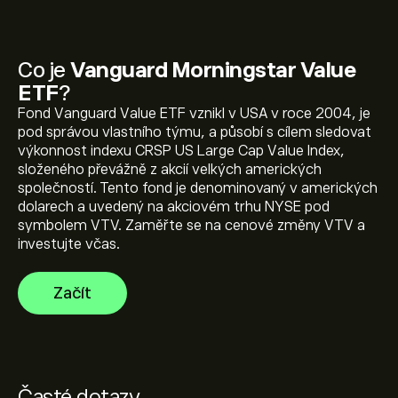
Co je
Vanguard Morningstar Value
Aktuální cena VTV je 224.31‎$‎
ETF
?
Fond Vanguard Value ETF vznikl v USA v roce 2004, je
pod správou vlastního týmu, a působí s cílem sledovat
výkonnost indexu CRSP US Large Cap Value Index,
Dosavadní maximum Vanguard Morningstar Value ETF
složeného převážně z akcií velkých amerických
je 225.00‎$‎
společností. Tento fond je denominovaný v amerických
dolarech a uvedený na akciovém trhu NYSE pod
symbolem VTV. Zaměřte se na cenové změny VTV a
Vyberte časový rámec „1D“ nebo „1W“ na grafu eToro
investujte včas.
a zvětšete jej, abyste viděli historické pohyby cen
Vanguard Morningstar Value ETF. Cena Vanguard
Začít
Morningstar Value ETF se za poslední rok pohybovala v
K nákupu VTV, navštivte stránku „Vanguard
rozmezí 46.70‎$‎.
Morningstar Value ETF (VTV)“ na webu eToro. Jakmile
si založíte účet a vložíte prostředky, klikněte na tlačítko
„Obchodovat“ a rozhodněte se, kolik Vanguard
Morningstar Value ETF chcete koupit. Můžete také
Časté dotazy
zadat příkaz, který realizuje nákup VTV v budoucnu, za