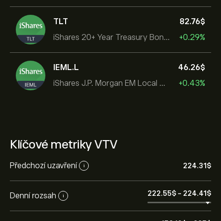
TLT
82.76‎$‎
iShares 20+ Year Treasury Bond ETF
+0.29%
IEML.L
46.26‎$‎
iShares J.P. Morgan EM Local Govt Bond UCITS ETF
+0.43%
Klíčové metriky VTV
Předchozí uzavření
224.31‎$‎
i
222.55‎$‎
-
224.41‎$‎
Denní rozsah
i