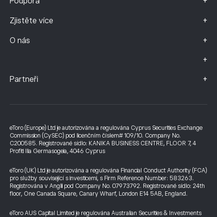
+
Podpora
+
Zjistěte více
+
O nás
+
+
Partneři
eToro (Europe) Ltd je autorizována a regulována Cyprus Securities Exchange
Commission (CySEC) pod licenčním číslem# 109/10. Company No.
C200585. Registrované sídlo: KANIKA BUSINESS CENTRE, FLOOR 7, 4
Profiti Ilia Germasogeia, 4046 Cyprus
eToro (UK) Ltd je autorizována a regulována Financial Conduct Authority (FCA)
pro služby související s investicemi, s Firm Reference Number: 583263.
Registrována v Anglii pod Company No. 07973792. Registrované sídlo: 24th
floor, One Canada Square, Canary Wharf, London E14 5AB, England.
eToro AUS Capital Limited je regulována Australian Securities & Investments