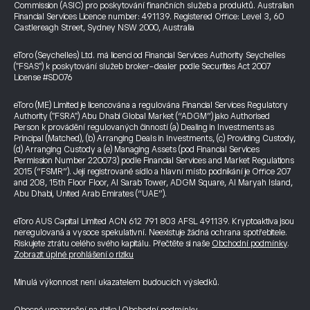
Commission (ASIC) pro poskytování finančních služeb a produktů. Australian
Financial Services Licence number: 491139. Registered Office: Level 3, 60
Castlereagh Street, Sydney NSW 2000, Australia
eToro (Seychelles) Ltd. má licenci od Financial Services Authority Seychelles
("FSAS") k poskytování služeb broker-dealer podle Securities Act 2007
License #SD076
eToro (ME) Limited je licencována a regulována Financial Services Regulatory
Authority ("FSRA") Abu Dhabi Global Market (“ADGM”) jako Authorised
Person k provádění regulovaných činností (a) Dealing in Investments as
Principal (Matched), (b) Arranging Deals in Investments, (c) Providing Custody,
(d) Arranging Custody a (e) Managing Assets (pod Financial Services
Permission Number 220073) podle Financial Services and Market Regulations
2015 (“FSMR”). Její registrované sídlo a hlavní místo podnikání je Office 207
and 208, 15th Floor Floor, Al Sarab Tower, ADGM Square, Al Maryah Island,
Abu Dhabi, United Arab Emirates (“UAE”).
eToro AUS Capital Limited ACN 612 791 803 AFSL 491139. Kryptoaktiva jsou
neregulovaná a vysoce spekulativní. Neexistuje žádná ochrana spotřebitele.
Riskujete ztrátu celého svého kapitálu. Přečtěte si naše
Obchodní podmínky
.
Zobrazit úplné prohlášení o riziku
Minulá výkonnost není ukazatelem budoucích výsledků.