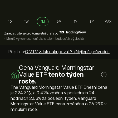
1D
1W
1M
6M
1Y
3Y
MAX
Zaregistrujte se
pro kompletní grafy od
* Minulá výkonnost není ukazatelem budoucích výsledků
Přejít na:
O VTV >
Jak nakupovat? >
Nejlepší průvodci >
Cena Vanguard Morningstar
Value ETF
tento týden
i
roste.
The Vanguard Morningstar Value ETF Dnešní cena
je 224.31‎$‎, a ‎0.42‎% změna v posledních 24
hodinách ‎2.03‎% za poslední týden. Vanguard
Morningstar Value ETF cena změněna o ‎26.29‎% v
minulém roce.