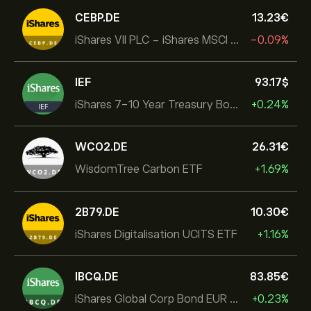
CEBP.DE
13.23‎€‎
iShares VII PLC - iShares MSCI EMU USD Hedged UCITS ETF
-0.09%
IEF
93.17‎$‎
iShares 7-10 Year Treasury Bond ETF
+0.24%
WCO2.DE
26.31‎€‎
WisdomTree Carbon ETF
+1.69%
2B79.DE
10.30‎€‎
iShares Digitalisation UCITS ETF
+1.16%
IBCQ.DE
83.85‎€‎
iShares Global Corp Bond EUR Hedged UCITS ETF Dist
+0.23%