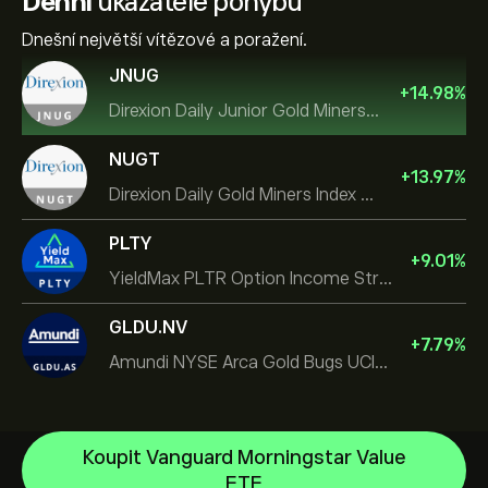
Denní
ukazatele pohybu
Dnešní největší vítězové a poražení.
JNUG
+
14.98
%
Direxion Daily Junior Gold Miners Index Bull 2X ETF
NUGT
+
13.97
%
Direxion Daily Gold Miners Index Bull 2X ETF
PLTY
+
9.01
%
YieldMax PLTR Option Income Strategy ETF
GLDU.NV
+
7.79
%
Amundi NYSE Arca Gold Bugs UCITS ETF Dist
Koupit Vanguard Morningstar Value
SPDR Gold
ETF