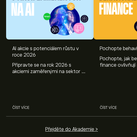
AI akcie s potenciálem růstu v
Pochopte behavi
roce 2026
Pochopte, jak be
Připravte se na rok 2026 s
finance ovlivňují
akciemi zaměřenými na sektor AI.
objevte způsoby
Prozkoumejte potenciál firem
poznatky mohou
Nvidia, Broadcom, ASML, Micron
investičních roz
a dalších v odborné analýze
eToro.
ČÍST VÍCE
ČÍST VÍCE
Přejděte do Akademie >