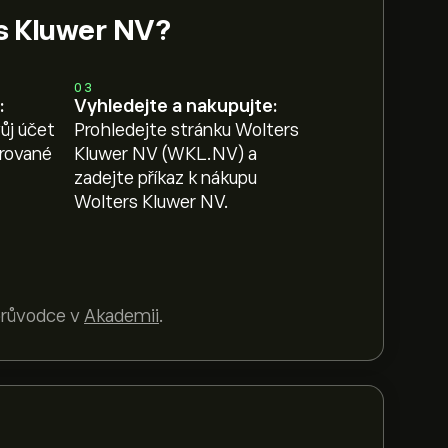
rs Kluwer NV?
03
:
Vyhledejte a nakupujte:
ůj účet
Prohledejte stránku Wolters
erované
Kluwer NV (WKL.NV) a
zadejte příkaz k nákupu
Wolters Kluwer NV.
 průvodce v
Akademii
.