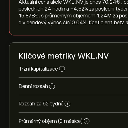
Aktuální cena akcie WKL.NV je dnes 70.24‎€‎ , c
posledních 24 hodin a ‎-4.52‎% za poslední týden
15.87B‎€‎, s průměrným objemem 1.24M za posled
dividendový výnos činí 0.04%. Koeficient beta a
Klíčové metriky WKL.NV
Tržní kapitalizace
i
Denní rozsah
i
Rozsah za 52 týdnů
i
Průměrný objem (3 měsíce)
i