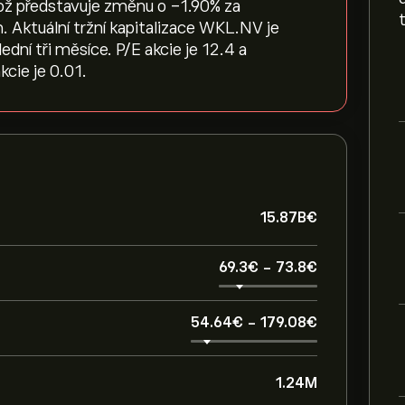
ož představuje změnu o ‎-1.90‎% za
. Aktuální tržní kapitalizace WKL.NV je
ní tři měsíce. P/E akcie je 12.4 a
kcie je 0.01.
15.87B‎€‎
69.3‎€‎
-
73.8‎€‎
54.64‎€‎
-
179.08‎€‎
1.24M