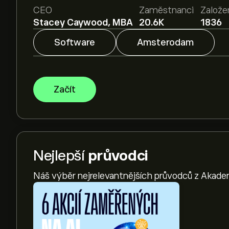
CEO
Zaměstnanci
Založe
Stacey Caywood, MBA
20.6K
1836
Software
Amsterodam
Začít
Nejlepší
průvodci
Náš výběr nejrelevantnějších průvodců z Akade