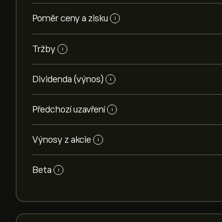
Poměr ceny a zisku
i
Tržby
i
Dividenda (výnos)
i
Předchozí uzavření
i
Výnosy z akcie
i
Beta
i