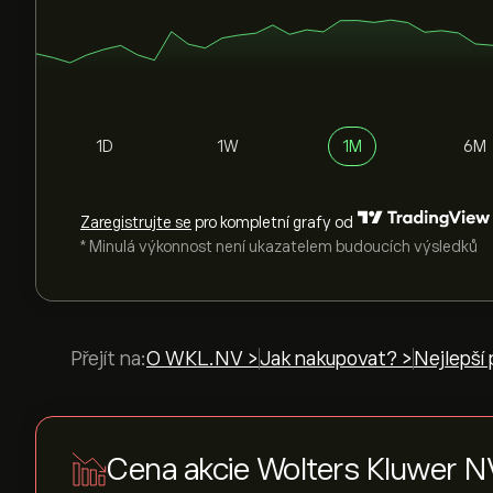
1D
1W
1M
6M
Zaregistrujte se
pro kompletní grafy od
* Minulá výkonnost není ukazatelem budoucích výsledků
Přejít na:
O WKL.NV >
Jak nakupovat? >
Nejlepší 
Cena akcie Wolters Kluwer 