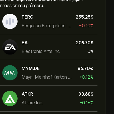
tříměsíčnímu průměru.
FERG
255.25‎$‎
Ferguson Enterprises Inc
-0.10%
EA
209.70‎$‎
Electronic Arts Inc
0%
MYM.DE
86.70‎€‎
Mayr-Melnhof Karton AG
+0.12%
ATKR
93.68‎$‎
Atkore Inc.
+0.16%