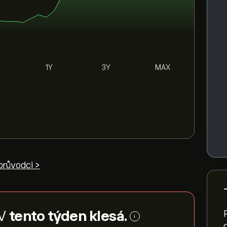
1Y
3Y
MAX
průvodci >
NV
tento týden klesá.
i