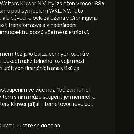
olters Kluwer N.V. byl založen v roce 1836
erdamu pod symbolem WKL.NV. Tato
n, ale původně byla založena v Groningenu
ost transformovala v nadnárodní
kému spektru oborů včetně účetnictví,
ámém též jako Burza cenných papírů v
ndexech udržitelného rozvoje mezi
 určitých finančních analytiků za
zastoupením ve více než 150 zemích si
a v tom s ním může soupeřit jen nemnoho
rs Kluwer přijal internetovou revoluci,
luwer. Pusťte se do toho.