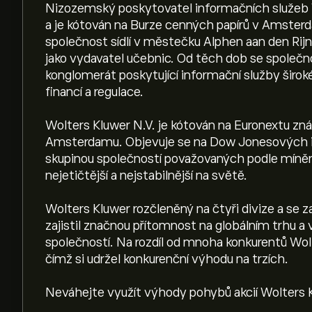
Nizozemský poskytovatel informačních služeb W
a je kótován na Burze cenných papírů v Amst
společnost sídlí v městečku Alphen aan den Rij
jako vydavatel učebnic. Od těch dob se společn
konglomerát poskytující informační služby širo
financí a regulace.
Wolters Kluwer N.V. je kótován na Euronextu zn
Amsterdamu. Objevuje se na Dow Jonesových i
skupinou společností považovaných podle mínění
nejetičtější a nejstabilnější na světě.
Wolters Kluwer rozčleněný na čtyři divize a se 
zajistil značnou přítomnost na globálním trhu 
společností. Na rozdíl od mnoha konkurentů Wolte
čímž si udržel konkurenční výhodu na trzích.
Neváhejte využít výhody pohybů akcií Wolters K