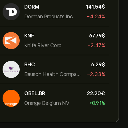
DORM
141.54‎$‎
Dorman Products Inc
-4.24%
KNF
67.79‎$‎
Knife River Corp
-2.47%
BHC
6.29‎$‎
Bausch Health Companies Inc
-2.33%
OBEL.BR
22.20‎€‎
Orange Belgium NV
+0.91%