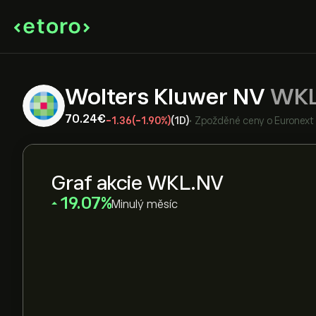
Wolters Kluwer NV
WKL
70.24‎€‎
-1.36
(-1.90%)
(1D)
•
Zpožděné ceny o
Euronext
Graf akcie WKL.NV
‎19.07‎
Minulý měsíc