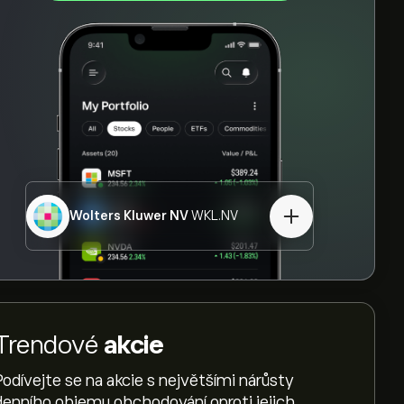
Wolters Kluwer NV
WKL.NV
Trendové
akcie
Podívejte se na akcie s největšími nárůsty
denního objemu obchodování oproti jejich