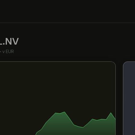
.NV
•
v EUR