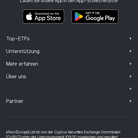
Laden Sie unsere App in den App-Stores herunter
Basisinformationsblatt
Smart Portfolios
Beschwerdedaten (FCA-Kunden)
+
Top-ETFs
+
Unterstützung
+
Mehr erfahren
+
Über uns
+
+
Partner
eToro (Europe) Ltd ist von der Cyprus Securities Exchange Commission
(CySEC) unter der Lizenznummer# 109/10 zugelassen und reguliert.