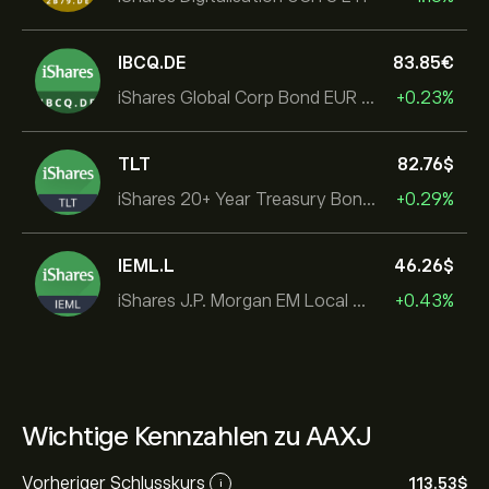
IBCQ.DE
83.85‎€‎
iShares Global Corp Bond EUR Hedged UCITS ETF Dist
+0.23%
TLT
82.76‎$‎
iShares 20+ Year Treasury Bond ETF
+0.29%
IEML.L
46.26‎$‎
iShares J.P. Morgan EM Local Govt Bond UCITS ETF
+0.43%
Wichtige Kennzahlen zu AAXJ
Vorheriger Schlusskurs
113.53‎$‎
i