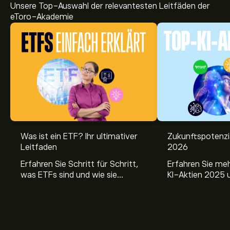
Unsere Top-Auswahl der relevantesten Leitfäden der
eToro-Akademie
Was ist ein ETF? Ihr ultimativer
Zukunftspotenzi
Leitfaden
2026
Erfahren Sie Schritt für Schritt,
Erfahren Sie me
was ETFs sind und wie sie
KI-Aktien 2025 
funktionieren. Verstehen Sie ihre
Sie fundierte Einb
Vorteile, die Risiken und vor allem
zukunftsweisend
ihre langfristigen Chancen.
und deren Potenzi
Portfolio.