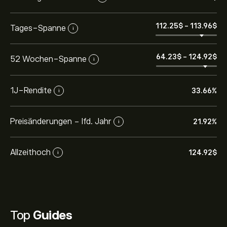
112.25‎$‎
-
113.96‎$‎
Tages-Spanne
i
64.23‎$‎
-
124.92‎$‎
52 Wochen-Spanne
i
1J-Rendite
33.66%
i
Preisänderungen - lfd. Jahr
21.92%
i
Allzeithoch
124.92‎$‎
i
Top
Guides