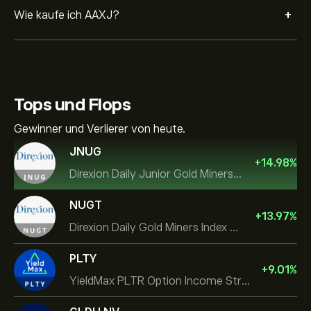
+
Wie kaufe ich AAXJ?
Tops und Flops
Gewinner und Verlierer von heute.
JNUG
+
14.98
%
Direxion Daily Junior Gold Miners Index Bull 2X ETF
NUGT
+
13.97
%
Direxion Daily Gold Miners Index Bull 2X ETF
PLTY
+
9.01
%
YieldMax PLTR Option Income Strategy ETF