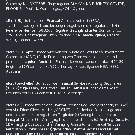
Company No. C200585. Eingetragener Sitz: KANIKA BUSINESS CENTRE,
FLOOR 7, 4 Profiti Ilia Germasogeia, 4046 Cyprus
eToro (UK) Ltd ist von der Financial Conduct Authority (FCA) für
investmentbezogene Dienstleistungen zugelassen und reguliert, mit Firm
Reference Number: 583263. Registriert in England unter Company No.
07973792. Eingetragener Sitz: 24th floor, One Canada Square, Canary
Wharf, London E14 5AB, England.
eToro AUS Capital Limited wird von der Australian Securities & Investments
Commission (ASIC) für die Erbringung von Finanzdienstleistungen und -
produkten reguliert. Australian Financial Services Licence number: 491139.
Registered Office: Level 3, 60 Castlereagh Street, Sydney NSW 2000,
Australia
eToro (Seychelles) Ltd. ist von der Financial Services Authority Seychelles
("FSAS") zugelassen, um Broker-Dealer-Dienstleistungen gemäß dem
Securities Act 2007 License #SD076 zu erbringen
eToro (ME) Limited ist von der Financial Services Regulatory Authority ("FSRA")
des Abu Dhabi Global Market (“ADGM”) als Authorised Person zugelassen
und reguliert, um die regulierten Tätigkeiten (a) Dealing in Investments as
Principal (Matched), (b) Arranging Deals in Investments, (c) Providing Custody,
(d) Arranging Custody und (e) Managing Assets (unter Financial Services
Permission Number 220073) gemäß den Financial Services and Market
Regulations 2015 (“FSMR”) auszuüben. Ihr eingetragener Sitz und