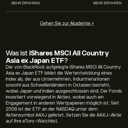
MEHR ERFAHREN
MEHR ERFAHREN
Gehen Sie zur Akademie >
Was ist
iShares MSCI All Country
Asia ex Japan ETF
?
Der von BlackRock aufgelegte iShares MSCI All Country
Der aktuelle Preis von AAXJ beträgt 113.53‎$‎ USD
Asia ex Japan ETF bildet die Wertentwicklung eines
Index ab, der aus Unternehmen, Industrienationen
sowohl aus Schwellenländern in Ostasien besteht,
wobei Japan und Indien ausgeschlossen sind. Der Fonds
Allzeithoch von iShares MSCI All Country Asia ex Japan
investiert vorwiegend in Aktien, wobei auch ein
ETF liegt bei 124.92‎$‎ USD
Engagement in anderen Wertpapieren möglich ist. Seit
2008 ist der ETF an der NASDAQ unter dem
Aktiensymbol AAXJ gelistet. Setzen Sie die AAXJ-Aktie
Wählen Sie den Zeitrahmen „1T“ oder „1W“ auf dem
auf Ihre eToro-Watchlist.
eToro Chart und verkleinern Sie ihn, um die historischen