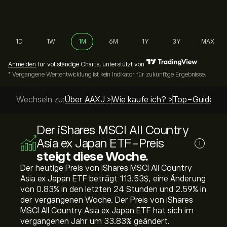
1D
1W
1M
6M
1Y
3Y
MAX
Anmelden
für vollständige Charts, unterstützt von
* Vergangene Wertentwicklung ist kein Indikator für zukünftige Ergebnisse.
Wechseln zu:
Über AAXJ >
Wie kaufe ich? >
Top-Guides >
Der iShares MSCI All Country
Asia ex Japan ETF-Preis
i
steigt diese Woche.
Der heutige Preis von iShares MSCI All Country
Asia ex Japan ETF beträgt 113.53‎$‎, eine Änderung
von ‎0.83‎% in den letzten 24 Stunden und ‎2.59‎% in
der vergangenen Woche. Der Preis von iShares
MSCI All Country Asia ex Japan ETF hat sich im
vergangenen Jahr um ‎33.83‎% geändert.