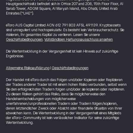
Hauptgeschäftssitz befindet sich in Office 207 and 208, 15th Floor Floor, Al
Sarab Tower, ADGM Square, Al Maryah Island, Abu Dhabi, United Arab
Emirates (“UAE”).
eToro AUS Capital Limited ACN 612 791 803 AFSL 491139. Kryptoassets
sind unreguliert und hochspekulativ. Es besteht kein Verbraucherschutz. Sie
riskieren, Ihr gesamtes Kapital zu verlieren. Lesen Sie unsere
Geschäftsbedingungen
.
Vollständigen Haftungsausschluss ansehen
Die Wertentwicklung in der Vergangenheit ist kein Hinweis auf zukünftige
Ergebnisse.
Allgemeine Risikoaufklärung
|
Geschäftsbedingungen
Der Handel mit eToro durch das Folgen und/oder Kopieren oder Replizieren
der Trades anderer Trader ist mit einem hohen Risiko verbunden, selbst wenn
Sie den erfolgreichsten Tradern folgen und/oder sie kopieren oder replizieren.
Zu diesen Risiken gehört das Risiko, dass Sie möglicherweise den
Handelsentscheidungen von möglicherweise
unerfahrenen/unprofessionellen Tradern oder Tradern folgen/kopieren,
deren letztendlicher Zweck oder Absicht oder finanzielle Situation von Ihrer
abweichen kann. Die Wertentwicklung in der Vergangenheit eines Mitglieds
der eToro-Community ist kein verlässlicher Indikator für seine zukünftige
Wertentwicklung.