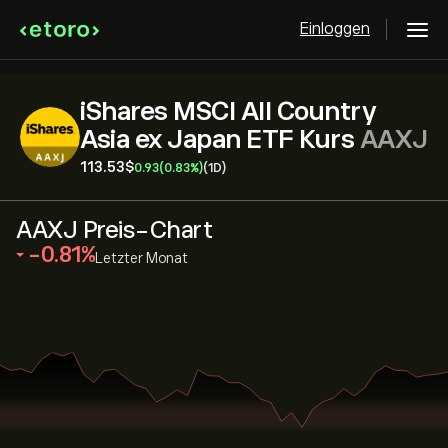
Einloggen
iShares MSCI All Country
Asia ex Japan ETF Kurs
AAXJ
113.53‎$‎
0.93
(0.83%)
(1D)
AAXJ Preis-Chart
‎-0.81‎
Letzter Monat