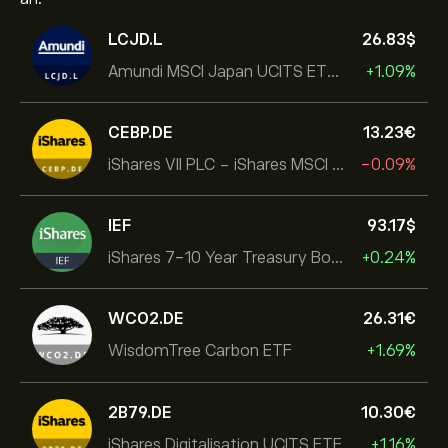
LCJD.L
26.83‎$‎
Amundi MSCI Japan UCITS ETF Acc
+1.09%
CEBP.DE
13.23‎€‎
iShares VII PLC - iShares MSCI EMU USD Hedged UCITS ETF
-0.09%
IEF
93.17‎$‎
iShares 7-10 Year Treasury Bond ETF
+0.24%
WCO2.DE
26.31‎€‎
WisdomTree Carbon ETF
+1.69%
2B79.DE
10.30‎€‎
iShares Digitalisation UCITS ETF
+1.16%