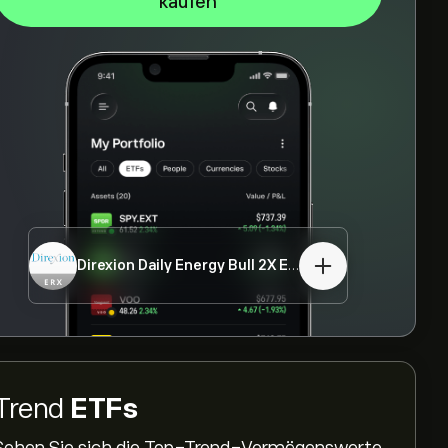
kaufen
Direxion Daily Energy Bull 2X ETF
ERX
Trend
ETFs