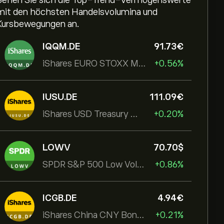
Sehen Sie sich die Top-Trend-Vermögenswerte
mit den höchsten Handelsvolumina und
Kursbewegungen an.
IQQM.DE
91.73‎€‎
iShares EURO STOXX Mid UCITS ETF
+0.56%
IUSU.DE
111.09‎€‎
iShares USD Treasury Bond 1-3yr UCITS ETF
+0.20%
LOWV
70.70‎$‎
SPDR S&P 500 Low Volatility UCITS ETF
+0.86%
ICGB.DE
4.94‎€‎
iShares China CNY Bond UCITS ETF
+0.21%