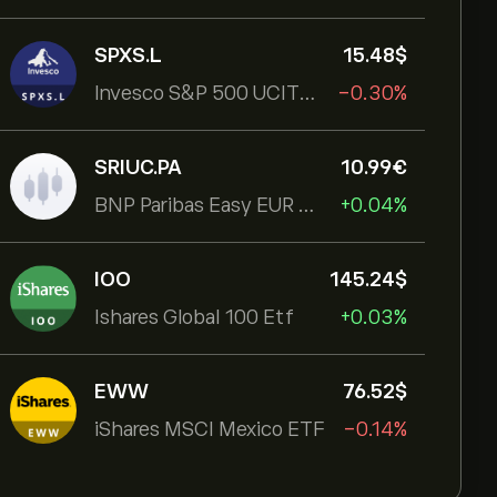
SPXS.L
15.48‎$‎
Invesco S&P 500 UCITS ETF
-0.30%
SRIUC.PA
10.99‎€‎
BNP Paribas Easy EUR Corp Bond SRI Fossil Free Ult
+0.04%
IOO
145.24‎$‎
Ishares Global 100 Etf
+0.03%
EWW
76.52‎$‎
iShares MSCI Mexico ETF
-0.14%