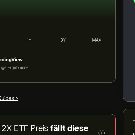
1Y
3Y
MAX
tige Ergebnisse.
uides >
l 2X ETF Preis
fällt diese
i