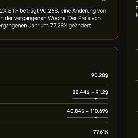
l 2X ETF beträgt 90.26‎$‎, eine Änderung von
% in der vergangenen Woche. Der Preis von
ergangenen Jahr um ‎77.28‎% geändert.
90.28‎$‎
88.44‎$‎
-
91.2‎$‎
40.84‎$‎
-
110.69‎$‎
77.61%