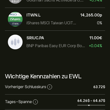
Goldman Sachs ActiveBeta U.S. Large Cap Equity ETF
+0.74%
ITWN.L
14,265.00‎p‎
iShares MSCI Taiwan UCITS ETF
0%
SRIUC.PA
11.00‎€‎
BNP Paribas Easy EUR Corp Bond SRI Fossil Free Ult
+0.04%
Wichtige Kennzahlen zu EWL
Vorheriger Schlusskurs
63.72‎$‎
i
64.26‎$‎
-
64.67‎$‎
Tages-Spanne
i