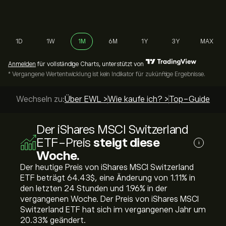
1D
1W
1M
6M
1Y
3Y
MAX
Anmelden
für vollständige Charts, unterstützt von
* Vergangene Wertentwicklung ist kein Indikator für zukünftige Ergebnisse.
Wechseln zu:
Über EWL >
Wie kaufe ich? >
Top-Guides >
Der iShares MSCI Switzerland
ETF-Preis
steigt diese
i
Woche.
Der heutige Preis von iShares MSCI Switzerland
ETF beträgt 64.43‎$‎, eine Änderung von ‎1.11‎% in
den letzten 24 Stunden und ‎1.96‎% in der
vergangenen Woche. Der Preis von iShares MSCI
Switzerland ETF hat sich im vergangenen Jahr um
‎20.33‎% geändert.