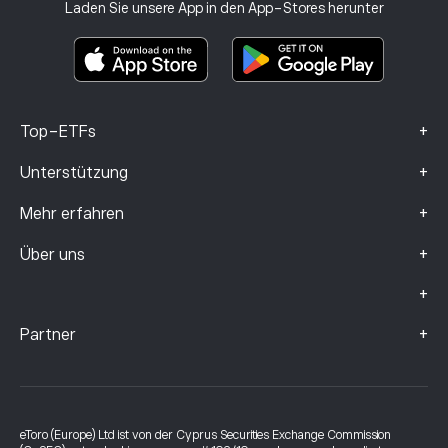
Anlageversicherung
Laden Sie unsere App in den App-Stores herunter
Basisinformationsblatt
Smart Portfolios
Beschwerdedaten (FCA-Kunden)
+
Top-ETFs
+
Unterstützung
+
Mehr erfahren
+
Über uns
+
+
Partner
eToro (Europe) Ltd ist von der Cyprus Securities Exchange Commission