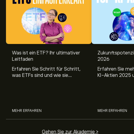
Was ist ein ETF? Ihr ultimativer
Zukunftspotenzi
Leitfaden
2026
Erfahren Sie Schritt für Schritt,
Erfahren Sie me
was ETFs sind und wie sie
KI-Aktien 2025 
funktionieren. Verstehen Sie ihre
Sie fundierte Einb
Vorteile, die Risiken und vor allem
zukunftsweisend
ihre langfristigen Chancen.
und deren Potenzi
Portfolio.
MEHR ERFAHREN
MEHR ERFAHREN
Gehen Sie zur Akademie >