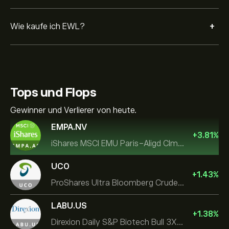
+
Wie kaufe ich EWL?
Tops und Flops
Gewinner und Verlierer von heute.
EMPA.NV
+
3.81
%
iShares MSCI EMU Paris-Aligd Clmt UCITS ETF EUR A
UCO
+
1.43
%
ProShares Ultra Bloomberg Crude Oil
LABU.US
+
1.38
%
Direxion Daily S&P Biotech Bull 3X ETF