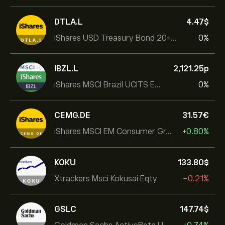
DTLA.L
4.47‎$‎
iShares USD Treasury Bond 20+yr UCITS ETF
0%
IBZL.L
2,121.25‎p‎
iShares MSCI Brazil UCITS ETF (Dist)
0%
CEMG.DE
31.57‎€‎
iShares MSCI EM Consumer Growth UCITS ETF
+0.80%
KOKU
133.80‎$‎
Xtrackers Msci Kokusai Eqty
-0.21%
GSLC
147.74‎$‎