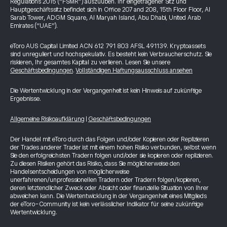
Regulations 2015 (“FSMR”) auszuüben. Ihr eingetragener Sitz und
Hauptgeschäftssitz befindet sich in Office 207 and 208, 15th Floor Floor, Al
Sarab Tower, ADGM Square, Al Maryah Island, Abu Dhabi, United Arab
Emirates (“UAE”).
eToro AUS Capital Limited ACN 612 791 803 AFSL 491139. Kryptoassets
sind unreguliert und hochspekulativ. Es besteht kein Verbraucherschutz. Sie
riskieren, Ihr gesamtes Kapital zu verlieren. Lesen Sie unsere
Geschäftsbedingungen
.
Vollständigen Haftungsausschluss ansehen
Die Wertentwicklung in der Vergangenheit ist kein Hinweis auf zukünftige
Ergebnisse.
Allgemeine Risikoaufklärung
|
Geschäftsbedingungen
Der Handel mit eToro durch das Folgen und/oder Kopieren oder Replizieren
der Trades anderer Trader ist mit einem hohen Risiko verbunden, selbst wenn
Sie den erfolgreichsten Tradern folgen und/oder sie kopieren oder replizieren.
Zu diesen Risiken gehört das Risiko, dass Sie möglicherweise den
Handelsentscheidungen von möglicherweise
unerfahrenen/unprofessionellen Tradern oder Tradern folgen/kopieren,
deren letztendlicher Zweck oder Absicht oder finanzielle Situation von Ihrer
abweichen kann. Die Wertentwicklung in der Vergangenheit eines Mitglieds
der eToro-Community ist kein verlässlicher Indikator für seine zukünftige
Wertentwicklung.