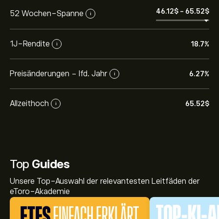
46.12‎$‎
-
65.52‎$‎
52 Wochen-Spanne
i
1J-Rendite
18.7%
i
Preisänderungen - lfd. Jahr
6.27%
i
Allzeithoch
65.52‎$‎
i
Top
Guides
Unsere Top-Auswahl der relevantesten Leitfäden der
eToro-Akademie