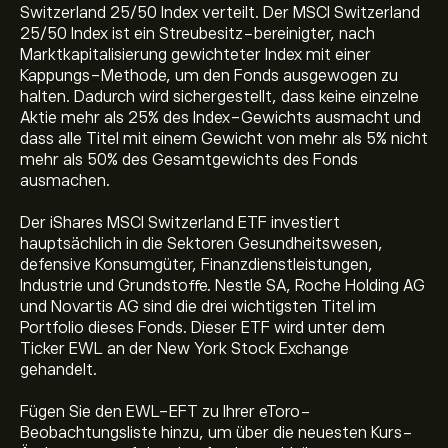
Switzerland 25/50 Index verteilt. Der MSCI Switzerland
25/50 Index ist ein Streubesitz-bereinigter, nach
Marktkapitalisierung gewichteter Index mit einer
Kappungs-Methode, um den Fonds ausgewogen zu
halten. Dadurch wird sichergestellt, dass keine einzelne
Aktie mehr als 25% des Index-Gewichts ausmacht und
dass alle Titel mit einem Gewicht von mehr als 5% nicht
mehr als 50% des Gesamtgewichts des Fonds
ausmachen.
Der iShares MSCI Switzerland ETF investiert
hauptsächlich in die Sektoren Gesundheitswesen,
defensive Konsumgüter, Finanzdienstleistungen,
Der aktuelle Preis von EWL beträgt 64.43‎$‎ USD
Industrie und Grundstoffe. Nestle SA, Roche Holding AG
und Novartis AG sind die drei wichtigsten Titel im
Portfolio dieses Fonds. Dieser ETF wird unter dem
Ticker EWL an der New York Stock Exchange
Allzeithoch von iShares MSCI Switzerland ETF liegt bei
gehandelt.
65.52‎$‎ USD
Fügen Sie den EWL-EFT zu Ihrer eToro-
Beobachtungsliste hinzu, um über die neuesten Kurs-