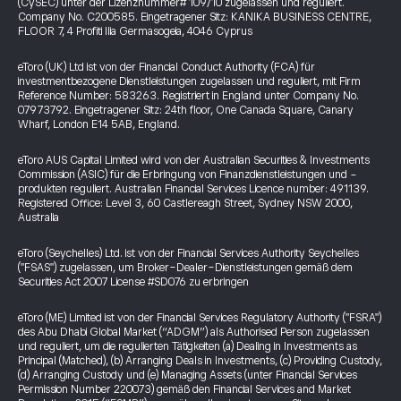
(CySEC) unter der Lizenznummer# 109/10 zugelassen und reguliert.
Company No. C200585. Eingetragener Sitz: KANIKA BUSINESS CENTRE,
FLOOR 7, 4 Profiti Ilia Germasogeia, 4046 Cyprus
eToro (UK) Ltd ist von der Financial Conduct Authority (FCA) für
investmentbezogene Dienstleistungen zugelassen und reguliert, mit Firm
Reference Number: 583263. Registriert in England unter Company No.
07973792. Eingetragener Sitz: 24th floor, One Canada Square, Canary
Wharf, London E14 5AB, England.
eToro AUS Capital Limited wird von der Australian Securities & Investments
Commission (ASIC) für die Erbringung von Finanzdienstleistungen und -
produkten reguliert. Australian Financial Services Licence number: 491139.
Registered Office: Level 3, 60 Castlereagh Street, Sydney NSW 2000,
Australia
eToro (Seychelles) Ltd. ist von der Financial Services Authority Seychelles
("FSAS") zugelassen, um Broker-Dealer-Dienstleistungen gemäß dem
Securities Act 2007 License #SD076 zu erbringen
eToro (ME) Limited ist von der Financial Services Regulatory Authority ("FSRA")
des Abu Dhabi Global Market (“ADGM”) als Authorised Person zugelassen
und reguliert, um die regulierten Tätigkeiten (a) Dealing in Investments as
Principal (Matched), (b) Arranging Deals in Investments, (c) Providing Custody,
(d) Arranging Custody und (e) Managing Assets (unter Financial Services
Permission Number 220073) gemäß den Financial Services and Market