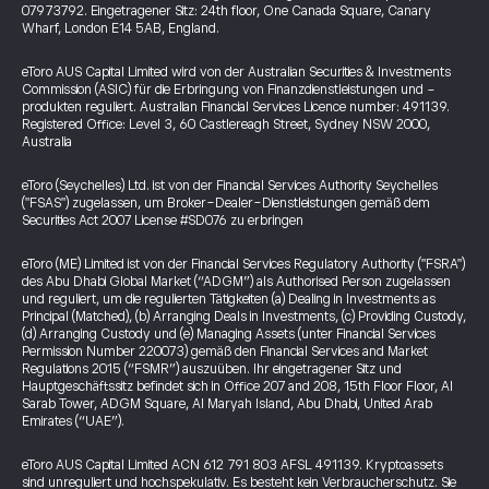
07973792. Eingetragener Sitz: 24th floor, One Canada Square, Canary
Wharf, London E14 5AB, England.
eToro AUS Capital Limited wird von der Australian Securities & Investments
Commission (ASIC) für die Erbringung von Finanzdienstleistungen und -
produkten reguliert. Australian Financial Services Licence number: 491139.
Registered Office: Level 3, 60 Castlereagh Street, Sydney NSW 2000,
Australia
eToro (Seychelles) Ltd. ist von der Financial Services Authority Seychelles
("FSAS") zugelassen, um Broker-Dealer-Dienstleistungen gemäß dem
Securities Act 2007 License #SD076 zu erbringen
eToro (ME) Limited ist von der Financial Services Regulatory Authority ("FSRA")
des Abu Dhabi Global Market (“ADGM”) als Authorised Person zugelassen
und reguliert, um die regulierten Tätigkeiten (a) Dealing in Investments as
Principal (Matched), (b) Arranging Deals in Investments, (c) Providing Custody,
(d) Arranging Custody und (e) Managing Assets (unter Financial Services
Permission Number 220073) gemäß den Financial Services and Market
Regulations 2015 (“FSMR”) auszuüben. Ihr eingetragener Sitz und
Hauptgeschäftssitz befindet sich in Office 207 and 208, 15th Floor Floor, Al
Sarab Tower, ADGM Square, Al Maryah Island, Abu Dhabi, United Arab
Emirates (“UAE”).
eToro AUS Capital Limited ACN 612 791 803 AFSL 491139. Kryptoassets
sind unreguliert und hochspekulativ. Es besteht kein Verbraucherschutz. Sie