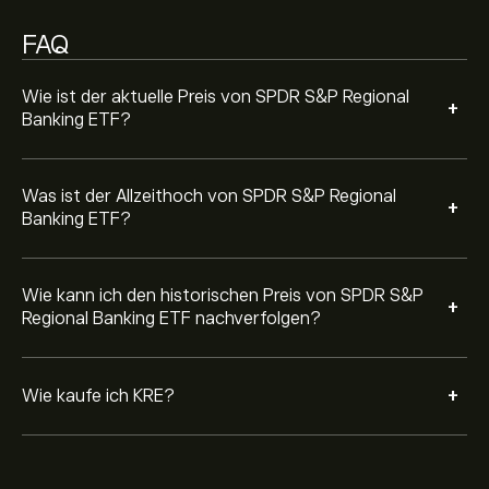
entscheiden Sie, wie viel SPDR S&P Regional Banking
FAQ
ETF Sie kaufen möchten. Sie können auch einen
Auftrag erteilen, der KRE künftig zu einem bestimmten
Preis kauft.
Wie ist der aktuelle Preis von SPDR S&P Regional
+
Banking ETF?
Was ist der Allzeithoch von SPDR S&P Regional
+
Banking ETF?
Wie kann ich den historischen Preis von SPDR S&P
+
Regional Banking ETF nachverfolgen?
+
Wie kaufe ich KRE?