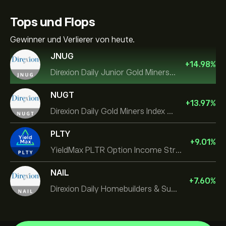
Tops und Flops
Gewinner und Verlierer von heute.
JNUG
+
14.98
%
Direxion Daily Junior Gold Miners Index Bull 2X ETF
NUGT
+
13.97
%
Direxion Daily Gold Miners Index Bull 2X ETF
PLTY
+
9.01
%
YieldMax PLTR Option Income Strategy ETF
NAIL
+
7.60
%
Direxion Daily Homebuilders & Supplies Bull 3X ETF