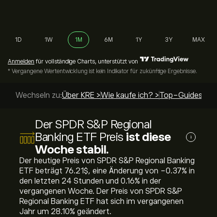
1D
1W
1M
6M
1Y
3Y
MAX
Anmelden
für vollständige Charts, unterstützt von
* Vergangene Wertentwicklung ist kein Indikator für zukünftige Ergebnisse.
Wechseln zu:
Über KRE >
Wie kaufe ich? >
Top-Guides >
Der SPDR S&P Regional
Banking ETF Preis
ist diese
i
Woche stabil.
Der heutige Preis von SPDR S&P Regional Banking
ETF beträgt 76.21‎$‎, eine Änderung von ‎-0.37‎% in
den letzten 24 Stunden und ‎0.16‎% in der
vergangenen Woche. Der Preis von SPDR S&P
Regional Banking ETF hat sich im vergangenen
Jahr um ‎28.10‎% geändert.