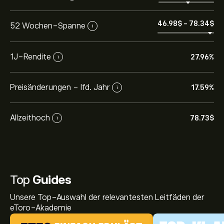
46.98‎$‎
-
78.34‎$‎
52 Wochen-Spanne
i
1J-Rendite
27.96%
i
Preisänderungen - lfd. Jahr
17.59%
i
Allzeithoch
78.73‎$‎
i
Top
Guides
Unsere Top-Auswahl der relevantesten Leitfäden der
eToro-Akademie