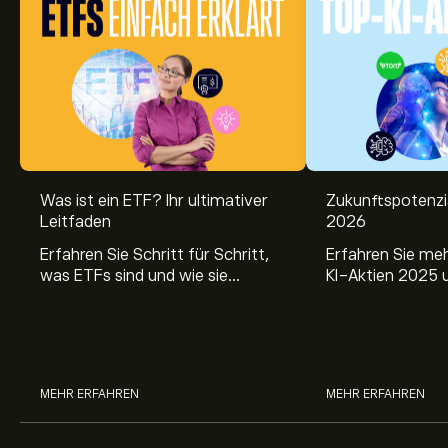
Was ist ein ETF? Ihr ultimativer
Zukunftspotenzi
Leitfaden
2026
Erfahren Sie Schritt für Schritt,
Erfahren Sie me
was ETFs sind und wie sie
KI-Aktien 2025 
funktionieren. Verstehen Sie ihre
Sie fundierte Einb
Vorteile, die Risiken und vor allem
zukunftsweisend
ihre langfristigen Chancen.
und deren Potenzi
Portfolio.
MEHR ERFAHREN
MEHR ERFAHREN