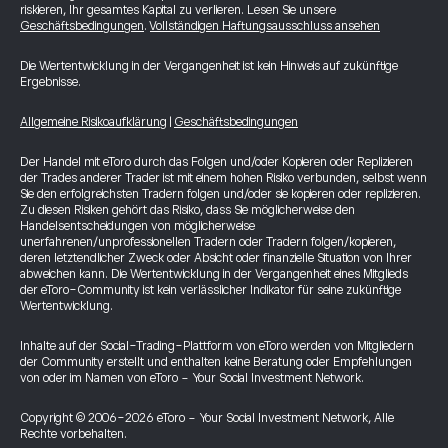
riskieren, Ihr gesamtes Kapital zu verlieren. Lesen Sie unsere
Geschäftsbedingungen
.
Vollständigen Haftungsausschluss ansehen
Die Wertentwicklung in der Vergangenheit ist kein Hinweis auf zukünftige
Ergebnisse.
Allgemeine Risikoaufklärung
|
Geschäftsbedingungen
Der Handel mit eToro durch das Folgen und/oder Kopieren oder Replizieren
der Trades anderer Trader ist mit einem hohen Risiko verbunden, selbst wenn
Sie den erfolgreichsten Tradern folgen und/oder sie kopieren oder replizieren.
Zu diesen Risiken gehört das Risiko, dass Sie möglicherweise den
Handelsentscheidungen von möglicherweise
unerfahrenen/unprofessionellen Tradern oder Tradern folgen/kopieren,
deren letztendlicher Zweck oder Absicht oder finanzielle Situation von Ihrer
abweichen kann. Die Wertentwicklung in der Vergangenheit eines Mitglieds
der eToro-Community ist kein verlässlicher Indikator für seine zukünftige
Wertentwicklung.
Inhalte auf der Social-Trading-Plattform von eToro werden von Mitgliedern
der Community erstellt und enthalten keine Beratung oder Empfehlungen
von oder im Namen von eToro - Your Social Investment Network.
Copyright © 2006-2026 eToro - Your Social Investment Network, Alle
Rechte vorbehalten.