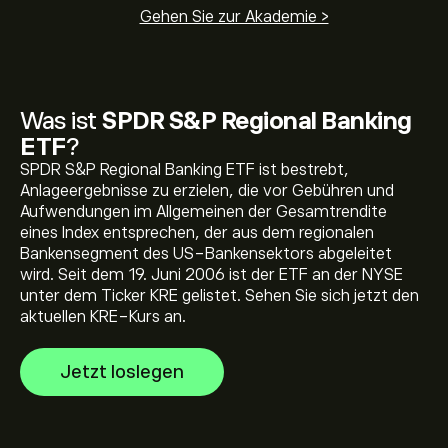
Gehen Sie zur Akademie >
Was ist
SPDR S&P Regional Banking
Der aktuelle Preis von KRE beträgt 76.21‎$‎ USD
ETF
?
SPDR S&P Regional Banking ETF ist bestrebt,
Anlageergebnisse zu erzielen, die vor Gebühren und
Aufwendungen im Allgemeinen der Gesamtrendite
Allzeithoch von SPDR S&P Regional Banking ETF liegt
eines Index entsprechen, der aus dem regionalen
bei 78.73‎$‎ USD
Bankensegment des US-Bankensektors abgeleitet
wird. Seit dem 19. Juni 2006 ist der ETF an der NYSE
unter dem Ticker KRE gelistet. Sehen Sie sich jetzt den
Wählen Sie den Zeitrahmen „1T“ oder „1W“ auf dem
aktuellen KRE-Kurs an.
eToro Chart und verkleinern Sie ihn, um die historischen
Preisbewegungen von SPDR S&P Regional Banking ETF
Jetzt loslegen
zu sehen. Der Preis von SPDR S&P Regional Banking
Um KRE zu kaufen, besuchen Sie die Seite „SPDR S&P
ETF bewegte sich im letzten Jahr in einer
Regional Banking ETF (KRE)“ auf auf der eToro Website.
Handelsspanne von 16.71‎$‎.
Sobald Sie ein Konto erstellt und Geld eingezahlt haben,
klicken Sie auf die Schaltfläche „Trade“ und