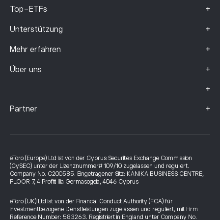
+
Top-ETFs
+
Unterstützung
+
Mehr erfahren
+
Über uns
+
+
Partner
eToro (Europe) Ltd ist von der Cyprus Securities Exchange Commission
(CySEC) unter der Lizenznummer# 109/10 zugelassen und reguliert.
Company No. C200585. Eingetragener Sitz: KANIKA BUSINESS CENTRE,
FLOOR 7, 4 Profiti Ilia Germasogeia, 4046 Cyprus
eToro (UK) Ltd ist von der Financial Conduct Authority (FCA) für
investmentbezogene Dienstleistungen zugelassen und reguliert, mit Firm
Reference Number: 583263. Registriert in England unter Company No.