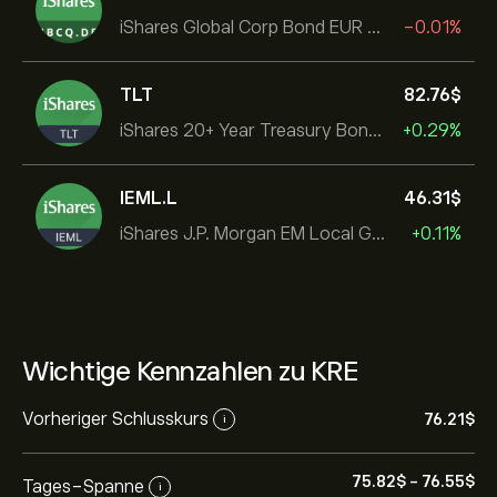
iShares Global Corp Bond EUR Hedged UCITS ETF Dist
-0.01%
TLT
82.76‎$‎
iShares 20+ Year Treasury Bond ETF
+0.29%
IEML.L
46.31‎$‎
iShares J.P. Morgan EM Local Govt Bond UCITS ETF
+0.11%
Wichtige Kennzahlen zu KRE
Vorheriger Schlusskurs
76.21‎$‎
i
75.82‎$‎
-
76.55‎$‎
Tages-Spanne
i