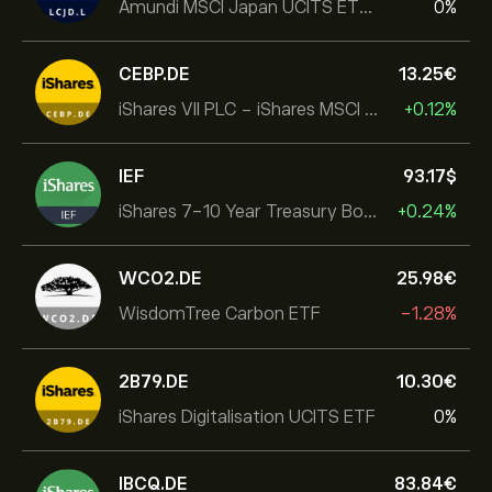
Amundi MSCI Japan UCITS ETF Acc
0%
CEBP.DE
13.25‎€‎
iShares VII PLC - iShares MSCI EMU USD Hedged UCITS ETF
+0.12%
IEF
93.17‎$‎
iShares 7-10 Year Treasury Bond ETF
+0.24%
WCO2.DE
25.98‎€‎
WisdomTree Carbon ETF
-1.28%
2B79.DE
10.30‎€‎
iShares Digitalisation UCITS ETF
0%
IBCQ.DE
83.84‎€‎