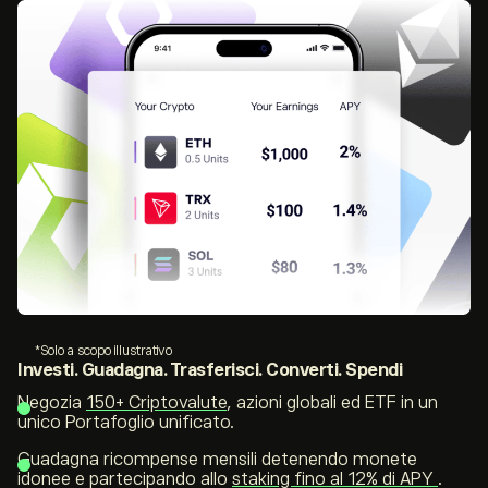
*Solo a scopo illustrativo
Investi. Guadagna. Trasferisci. Converti.
Spendi
Negozia
150+ Criptovalute
, azioni globali ed ETF in un
unico Portafoglio unificato.
Guadagna ricompense mensili detenendo monete
idonee e partecipando allo
staking fino al 12% di APY
.