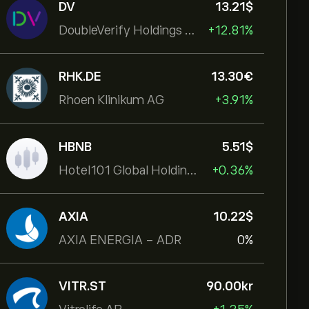
DV
13.21‎$‎
DoubleVerify Holdings Inc
+12.81%
RHK.DE
13.30‎€‎
Rhoen Klinikum AG
+3.91%
HBNB
5.51‎$‎
Hotel101 Global Holdings Corp
+0.36%
AXIA
10.22‎$‎
AXIA ENERGIA - ADR
0%
VITR.ST
90.00‎kr‎