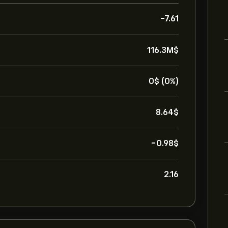
-7.61
116.3M‎$‎
0‎$‎ (0%)
8.64‎$‎
-0.98‎$‎
2.16