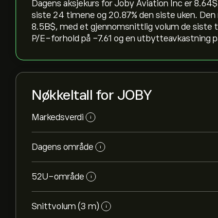
Dagens aksjekurs for Joby Aviation Inc er 8.64‎$‎
siste 24 timene og ‎20.87‎% den siste uken. D
8.5B‎$‎, med et gjennomsnittlig volum de siste
P/E-forhold på -7.61 og en utbytteavkastning på
Nøkkeltall for JOBY
Markedsverdi
i
Dagens område
i
52U-område
i
Snittvolum (3 m)
i