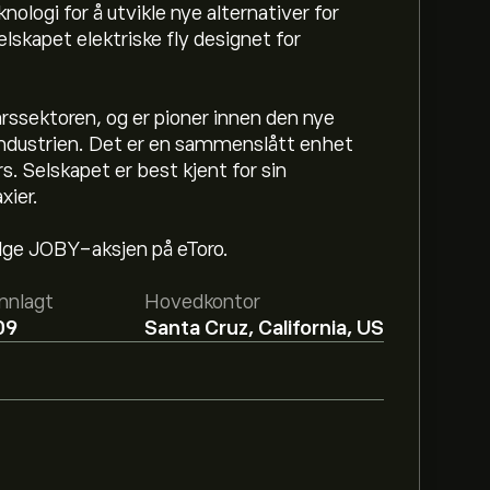
ologi for å utvikle nye alternativer for
elskapet elektriske fly designet for
arssektoren, og er pioner innen den nye
 industrien. Det er en sammenslått enhet
. Selskapet er best kjent for sin
xier.
 Inc er 8.64‎$‎.
Registrer deg
på eToro for
følge JOBY-aksjen på eToro.
ere.
nnlagt
Hovedkontor
Inc basert på markedstrender, finansielle
09
Santa Cruz, California, US
forventningene for fremtidige
BY de siste 3 månedene, er den generelle