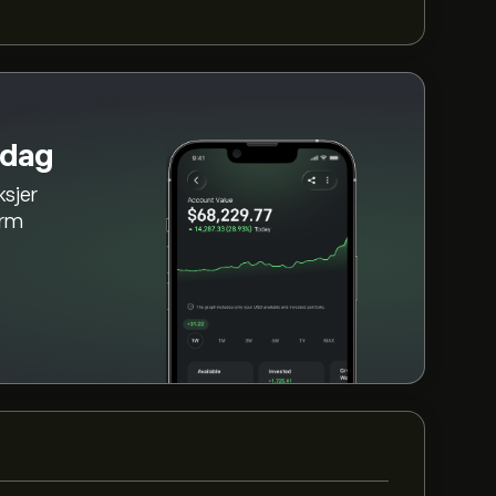
 dag
ksjer
orm