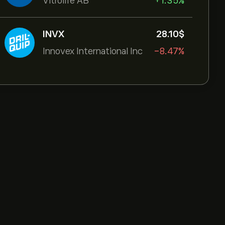
Vitrolife AB
+1.35%
INVX
28.10‎$‎
Innovex International Inc
-8.47%