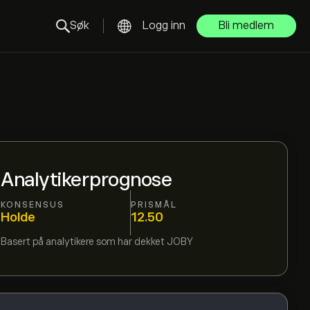
Søk
Logg inn
Bli medlem
Analytikerprognose
KONSENSUS
PRISMÅL
Holde
12.50
Basert på
analytikere som har dekket
JOBY