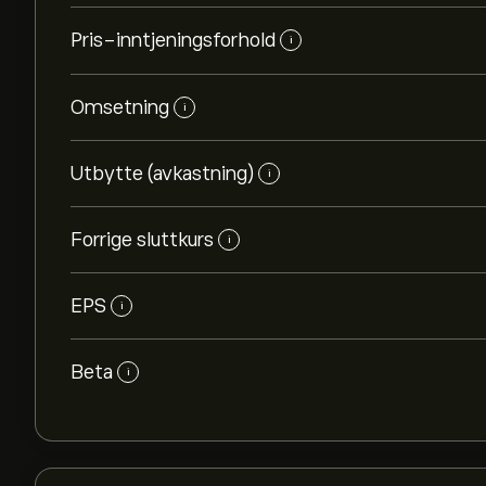
Pris-inntjeningsforhold
i
Omsetning
i
Utbytte (avkastning)
i
Forrige sluttkurs
i
EPS
i
Beta
i