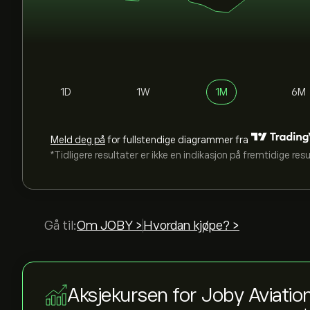
1D
1W
1M
6M
Meld deg på
for fullstendige diagrammer fra
*Tidligere resultater er ikke en indikasjon på fremtidige res
Gå til:
Om JOBY >
Hvordan kjøpe? >
Aksjekursen for Joby Aviatio