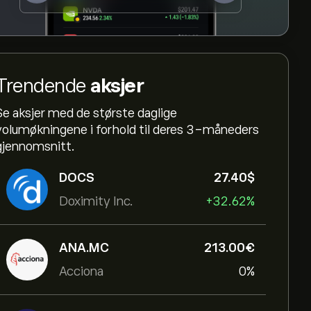
Trendende
aksjer
Se aksjer med de største daglige
volumøkningene i forhold til deres 3-måneders
gjennomsnitt.
DOCS
27.40‎$‎
Doximity Inc.
+32.62%
ANA.MC
213.00‎€‎
Acciona
0%