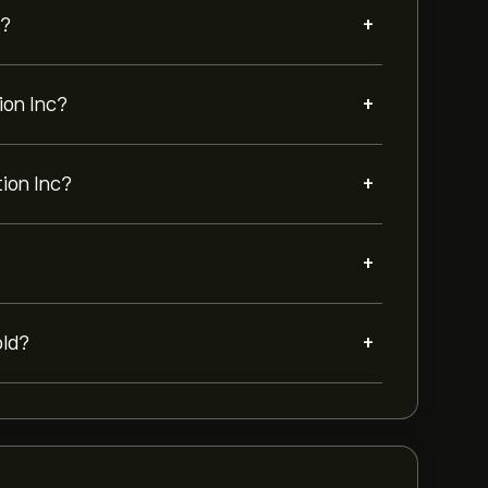
+
c?
+
ion Inc?
+
tion Inc?
+
+
old?