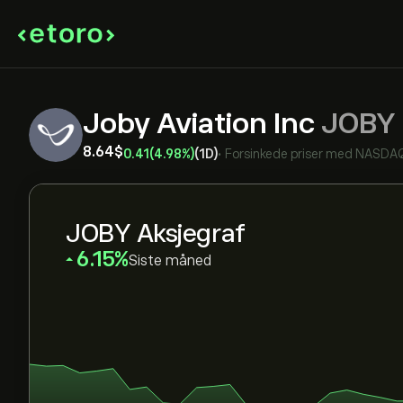
Joby Aviation Inc
JOBY
8.64‎$‎
0.41
(4.98%)
(1D)
•
Forsinkede priser med
NASDA
JOBY Aksjegraf
‎6.15‎
Siste måned