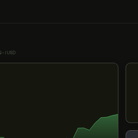
Q
•
i USD