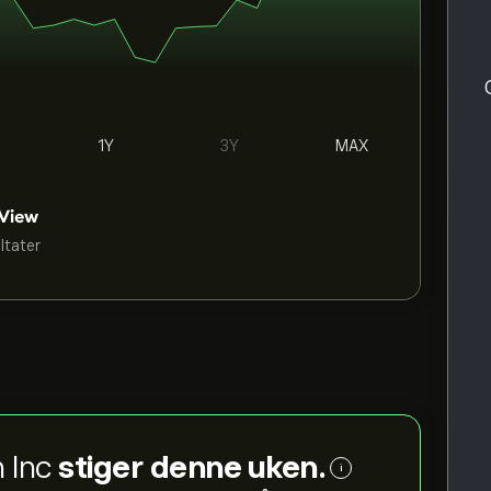
1Y
3Y
MAX
ultater
n Inc
stiger denne uken.
i