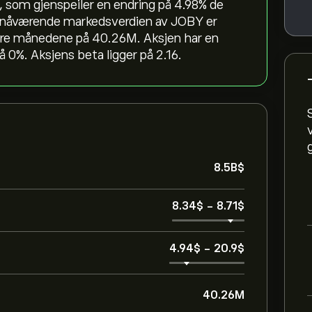
, som gjenspeiler en endring på ‎4.98‎% de
en nåværende markedsverdien av JOBY er
 tre månedene på 40.26M. Aksjen har en
 0%. Aksjens beta ligger på 2.16.
8.5B‎$‎
8.34‎$‎
-
8.71‎$‎
4.94‎$‎
-
20.9‎$‎
40.26M