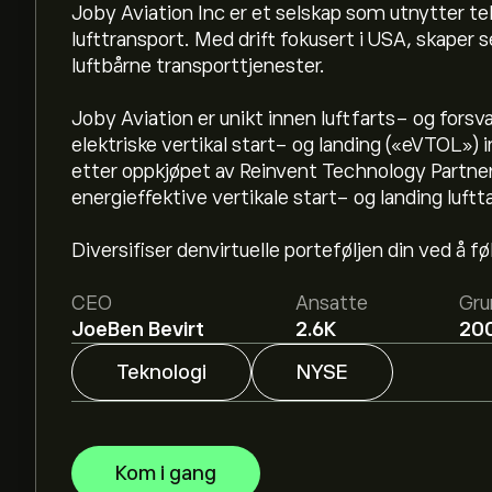
Joby Aviation Inc er et selskap som utnytter tekn
lufttransport. Med drift fokusert i USA, skaper s
luftbårne transporttjenester.
Joby Aviation er unikt innen luftfarts- og forsv
elektriske vertikal start- og landing («eVTOL»)
Den nåværende prisen på JOBY er 8.64‎$‎.
etter oppkjøpet av Reinvent Technology Partners
energieffektive vertikale start- og landing luftta
Det gjennomsnittlige kursmålet for Joby Aviation
Diversifiser denvirtuelle porteføljen din ved å 
detaljerte forventninger og kursmål fra analytik
CEO
Ansatte
Gru
Analytikere gir forventninger for Joby Aviation 
JoeBen Bevirt
2.6K
20
rapporter og forventet vekst. Sjekk de nyeste 
prisbevegelser.
Teknologi
NYSE
Markedsverdien til Joby Aviation Inc er 8.5B‎$‎
Basert på anbefalinger fra 3 analytikere for JO
Kom i gang